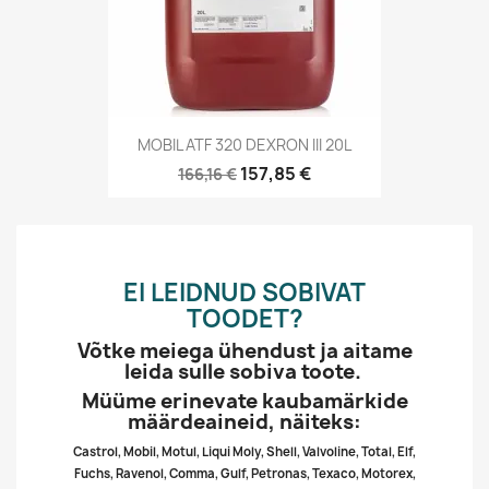
MOBIL ATF 320 DEXRON III 20L
157,85 €
166,16 €
EI LEIDNUD SOBIVAT
TOODET?
Võtke meiega ühendust ja aitame
leida sulle sobiva toote.
Müüme erinevate kaubamärkide
määrdeaineid, näiteks:
Castrol, Mobil, Motul, Liqui Moly, Shell, Valvoline, Total, Elf,
Fuchs, Ravenol, Comma, Gulf, Petronas, Texaco, Motorex,