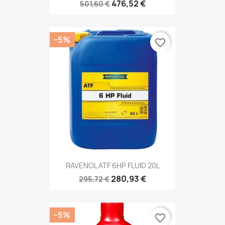
476,52 €
501,60 €
−5%
favorite_border
RAVENOL ATF 6HP FLUID 20L
280,93 €
295,72 €
−5%
favorite_border