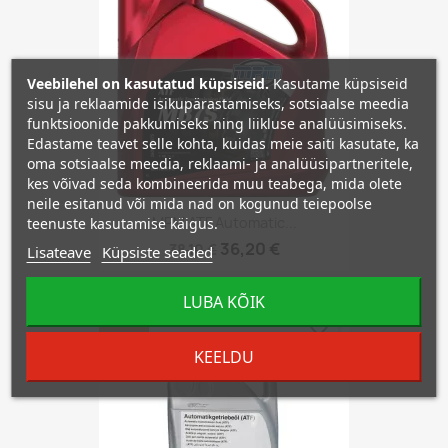
Veebilehel on kasutatud küpsiseid.
Kasutame küpsiseid
sisu ja reklaamide isikupärastamiseks, sotsiaalse meedia
funktsioonide pakkumiseks ning liikluse analüüsimiseks.
Edastame teavet selle kohta, kuidas meie saiti kasutate, ka
oma sotsiaalse meedia, reklaami- ja analüüsipartneritele,
kes võivad seda kombineerida muu teabega, mida olete
neile esitanud või mida nad on kogunud teiepoolse
MPM ATF Automatic...
teenuste kasutamise käigus.
36,20 €
38,10 €
Lisateave
Küpsiste seaded
LUBA KÕIK
−5%
favorite_border
KEELDU