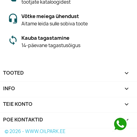
tootjate kataloogidest
Võtke meiega ühendust
Aitame leida sulle sobiva toote
Kauba tagastamine
14-päevane tagastusõigus
TOOTED

INFO

TEIE KONTO

POE KONTAKTID
keyboard_arrow_down
© 2026 - WWW.OILPARK.EE