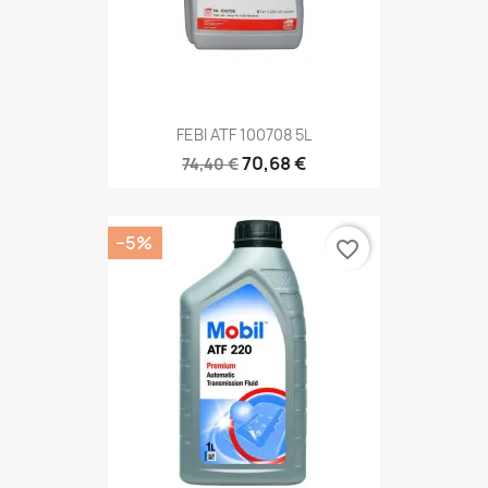
FEBI ATF 100708 5L
70,68 €
74,40 €
−5%
favorite_border