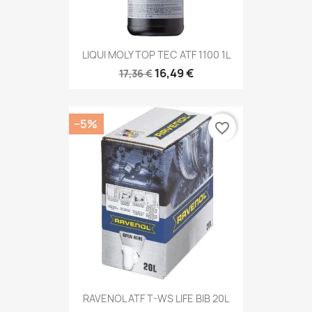
LIQUI MOLY TOP TEC ATF 1100 1L
16,49 €
17,36 €
−5%
favorite_border
RAVENOL ATF T-WS LIFE BIB 20L