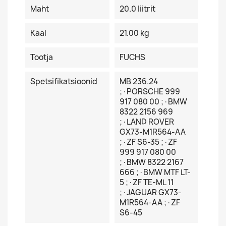
Maht
20.0 Iiitrit
Kaal
21.00 kg
Tootja
FUCHS
Spetsifikatsioonid
MB 236.24
;·PORSCHE 999
917 080 00 ;·BMW
8322 2156 969
;·LAND ROVER
GX73-M1R564-AA
;·ZF S6-35 ;·ZF
999 917 080 00
;·BMW 8322 2167
666 ;·BMW MTF LT-
5 ;·ZF TE-ML 11
;·JAGUAR GX73-
M1R564-AA ;·ZF
S6-45