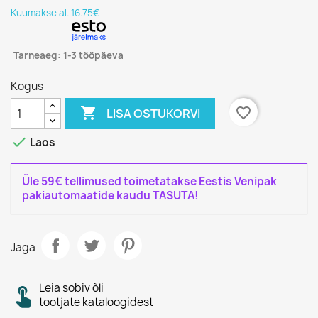
Kuumakse al. 16.75€
Tarneaeg: 1-3 tööpäeva
Kogus

favorite_border
LISA OSTUKORVI

Laos
Üle 59€ tellimused toimetatakse Eestis Venipak
pakiautomaatide kaudu TASUTA!
Jaga
Leia sobiv õli
tootjate kataloogidest