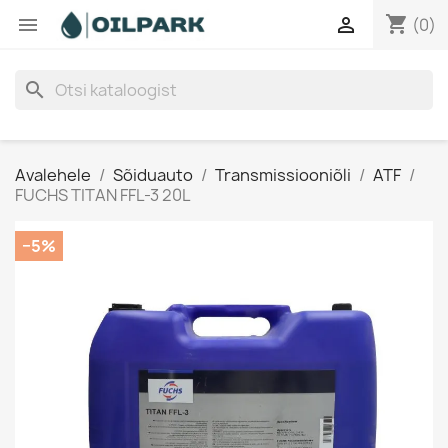
shopping_cart


(0)
search
Avalehele
Sõiduauto
Transmissiooniõli
ATF
FUCHS TITAN FFL-3 20L
−5%