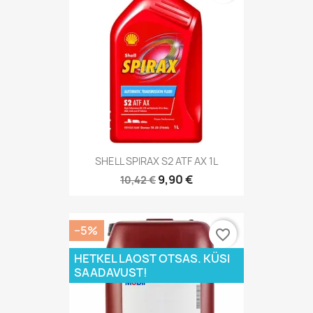
SHELL SPIRAX S2 ATF AX 1L
9,90 €
10,42 €
−5%
favorite_border
HETKEL LAOST OTSAS. KÜSI
SAADAVUST!