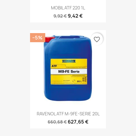
MOBIL ATF 220 1L
9,42 €
9,92 €
−5%
favorite_border
RAVENOL ATF M-9FE-SERIE 20L
627,65 €
660,68 €