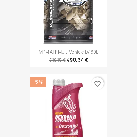
MPM ATF Multi Vehicle LV 60L
490,34 €
516,15 €
−5%
favorite_border