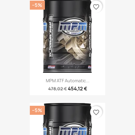
−5%
favorite_border
MPM ATF Automatic...
454,12 €
478,02 €
−5%
favorite_border