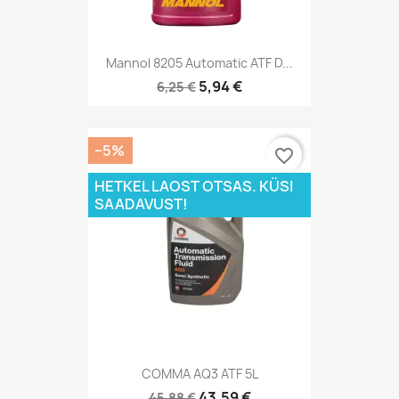
Mannol 8205 Automatic ATF D...
5,94 €
6,25 €
−5%
favorite_border
HETKEL LAOST OTSAS. KÜSI
SAADAVUST!
COMMA AQ3 ATF 5L
43,59 €
45,88 €