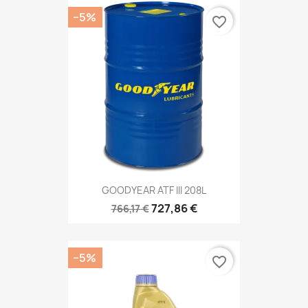
−5%
favorite_border
GOODYEAR ATF III 208L
727,86 €
766,17 €
−5%
favorite_border