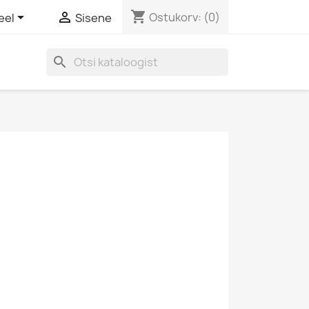
shopping_cart


Ostukorv:
(0)
eel
Sisene
search