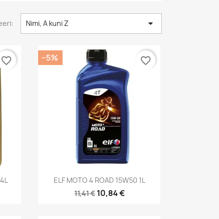

eri:
Nimi, A kuni Z
−5%
favorite_border
favorite_border
Kiirvaade

4L
ELF MOTO 4 ROAD 15W50 1L
10,84 €
11,41 €