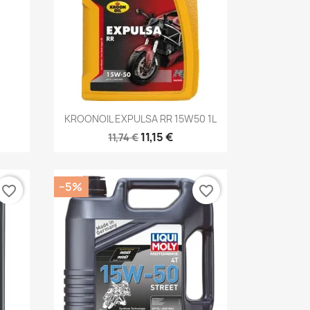
Kiirvaade

KROONOIL EXPULSA RR 15W50 1L
11,15 €
11,74 €
−5%
favorite_border
favorite_border