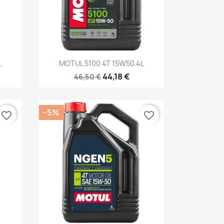
Kiirvaade

L
MOTUL 5100 4T 15W50 4L
44,18 €
46,50 €
−5%
favorite_border
favorite_border