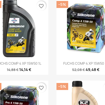
−5%
favorite_border
Kiirvaade
Kiirvaade


UCHS COMP 4 XP 15W50 1L
FUCHS COMP 4 XP 15W50 
14,14 €
49,48 €
14,88 €
52,08 €
−5%
favorite_border