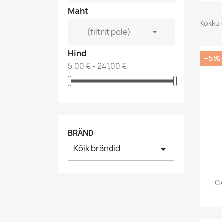
Maht
Kokku 

(filtrit pole)
Hind
−5%
5,00 € - 241,00 €
BRÄND
Kõik brändid
arrow_drop_down
C