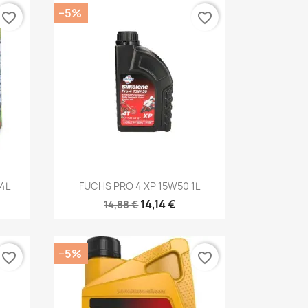
−5%
favorite_border
favorite_border
Kiirvaade

4L
FUCHS PRO 4 XP 15W50 1L
14,14 €
14,88 €
−5%
favorite_border
favorite_border