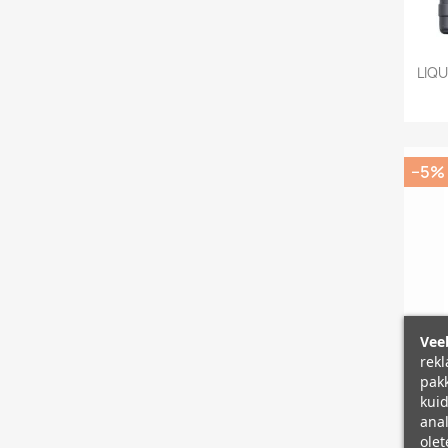
LIQU
−5%
Veeb
rekl
pakk
kuid
anal
olet