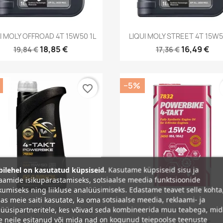
Kiirvaade
Kiirvaade


I MOLY OFFROAD 4T 15W50 1L
LIQUI MOLY STREET 4T 15W5
18,85 €
16,49 €
19,84 €
17,36 €
−5%
favorite_border
ilehel on kasutatud küpsiseid.
Kasutame küpsiseid sisu ja
aamide isikupärastamiseks, sotsiaalse meedia funktsioonide
umiseks ning liikluse analüüsimiseks. Edastame teavet selle kohta
as meie saiti kasutate, ka oma sotsiaalse meedia, reklaami- ja
Kiirvaade
Kiirvaade


üüsipartneritele, kes võivad seda kombineerida muu teabega, mi
Mannol 7832 4-Takt...
Mannol 7832 4-Takt...
e neile esitanud või mida nad on kogunud teiepoolse teenuste