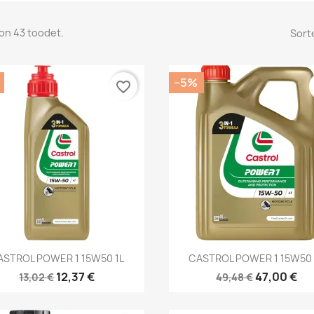
on 43 toodet.
Sorte
−5%
favorite_border
Kiirvaade
Kiirvaade


ASTROL POWER 1 15W50 1L
CASTROL POWER 1 15W50 
12,37 €
47,00 €
13,02 €
49,48 €