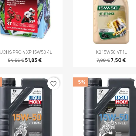
Kiirvaade
Kiirvaade


UCHS PRO 4 XP 15W50 4L
K2 15W50 4T 1L
51,83 €
7,50 €
54,56 €
7,90 €
−5%
favorite_border