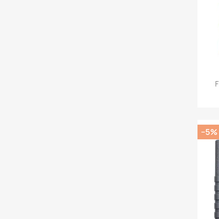
F
−5%