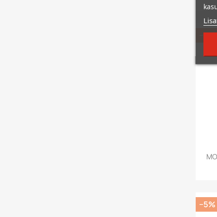
kasu
Lisa
−5%
MO
−5%