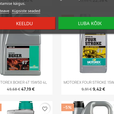
6,40 €
22,38 €
6,74 €
23,56 €
tamise käigus.
teave
Küpsiste seaded
−5%
favorite_border
KEELDU
LUBA KÕIK
Kiirvaade
Kiirvaade


TOREX BOXER 4T 15W50 4L
MOTOREX FOUR STROKE 15W
47,19 €
9,42 €
49,68 €
9,91 €
−5%
favorite_border