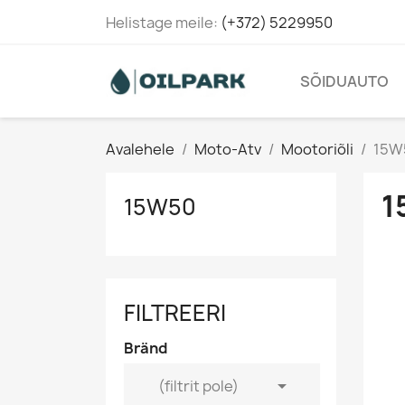
Helistage meile:
(+372) 5229950
SÕIDUAUTO
Avalehele
Moto-Atv
Mootoriõli
15W
1
15W50
FILTREERI
Bränd

(filtrit pole)