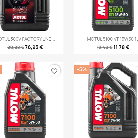
Kiirvaade
Kiirvaade


TUL 300V FACTORY LINE...
MOTUL 5100 4T 15W50 1
76,93 €
11,78 €
80,98 €
12,40 €
−5%
favorite_border