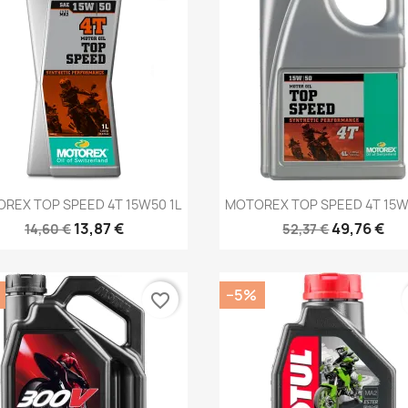
Kiirvaade
Kiirvaade


REX TOP SPEED 4T 15W50 1L
MOTOREX TOP SPEED 4T 15W
13,87 €
49,76 €
14,60 €
52,37 €
−5%
favorite_border