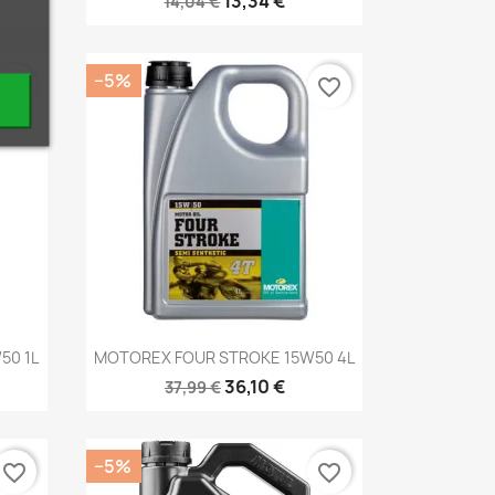
13,34 €
14,04 €
−5%
favorite_border
favorite_border
Kiirvaade

50 1L
MOTOREX FOUR STROKE 15W50 4L
36,10 €
37,99 €
−5%
favorite_border
favorite_border