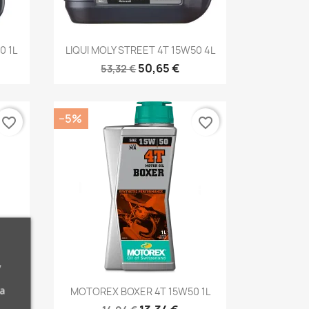
Kiirvaade

0 1L
LIQUI MOLY STREET 4T 15W50 4L
50,65 €
53,32 €
−5%
favorite_border
favorite_border
,
Kiirvaade

da
MOTOREX BOXER 4T 15W50 1L