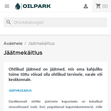
shopping_cart


(0)
search
Avalehele
Jäätmekäitlus
Jäätmekäitlus
Ohtlikud jäätmed on jäätmed, mis oma kahjuliku
toime tõttu võivad olla ohtlikud tervisele, varale või
keskkonnale.
JÄÄTMESEADUS
Elanikkonnalt ohtlike jäätmete kogumiseks on kohalikud
omavalitsused (vald, linn) paigaldanud kogumiskonteinerid, mille