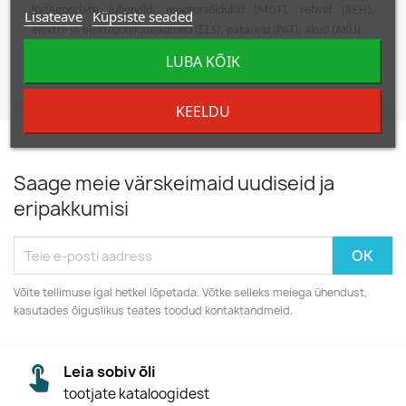
Kategooriate lühendid: mootorsõidukid (MOT), rehvid (REH),
Lisateave
Küpsiste seaded
elektri- ja elektroonikaseadmed (EES), patareid (PAT), akud (AKU).
Vana kodutehnika ja kasutatud patareide ning akude tasuta
LUBA KÕIK
vastuvõtupunktid maakondade kaupa leiad
siit
.
KEELDU
Saage meie värskeimaid uudiseid ja
eripakkumisi
Võite tellimuse igal hetkel lõpetada. Võtke selleks meiega ühendust,
kasutades õiguslikus teates toodud kontaktandmeid.
Leia sobiv õli
tootjate kataloogidest