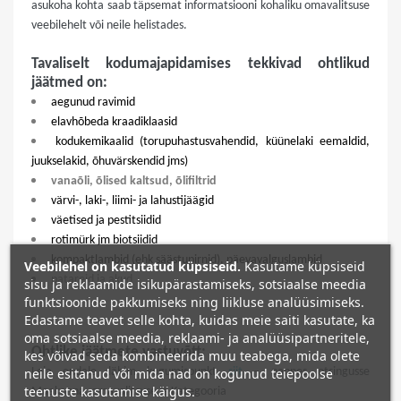
asukoha kohta saab täpsemat informatsiooni kohaliku omavalitsuse
veebilehelt või neile helistades.
Tavaliselt kodumajapidamises tekkivad ohtlikud
jäätmed on:
aegunud ravimid
elavhõbeda kraadiklaasid
kodukemikaalid (torupuhastusvahendid, küünelaki eemaldid,
juukselakid, õhuvärskendid jms)
vanaõli, õlised kaltsud, õlifiltrid
värvi-, laki-, liimi- ja lahustijäägid
väetised ja pestitsiidid
rotimürk jm biotsiidid
kompaktlambid (ehk säästupirnid), päevavalguslambid
Veebilehel on kasutatud küpsiseid.
Kasutame küpsiseid
patareid ja akud
sisu ja reklaamide isikupärastamiseks, sotsiaalse meedia
funktsioonide pakkumiseks ning liikluse analüüsimiseks.
Edastame teavet selle kohta, kuidas meie saiti kasutate, ka
oma sotsiaalse meedia, reklaami- ja analüüsipartneritele,
Ohtlike jäätmete vastuvõtt:
kes võivad seda kombineerida muu teabega, mida olete
neile esitanud või mida nad on kogunud teiepoolse
Leia endale lähim kogumispunkt
siit
– pannes otsingusse
teenuste kasutamise käigus.
Maakonna, omavalitsuse ja Kategooria