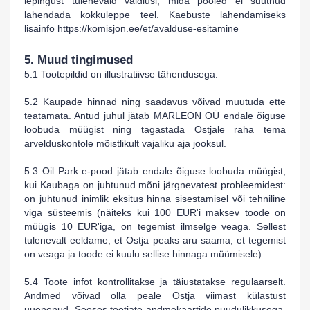
lepingust tulenevaid vaidlusi, mida pooled ei suutnud
lahendada kokkuleppe teel. Kaebuste lahendamiseks
lisainfo https://komisjon.ee/et/avalduse-esitamine
5. Muud tingimused
5.1 Tootepildid on illustratiivse tähendusega.
5.2 Kaupade hinnad ning saadavus võivad muutuda ette
teatamata. Antud juhul jätab
MARLEON OÜ
endale õiguse
loobuda müügist ning tagastada Ostjale raha tema
arvelduskontole mõistlikult vajaliku aja jooksul.
5.3
Oil Park
e-pood jätab endale õiguse loobuda müügist,
kui Kaubaga on juhtunud mõni järgnevatest probleemidest:
on juhtunud inimlik eksitus hinna sisestamisel või tehniline
viga süsteemis (näiteks kui
1
00 EUR'i maksev toode
on
müügis
1
0 EUR'iga, on tegemist ilmselge veaga. Sellest
tulenevalt eeldame, et Ostja peaks aru saama, et tegemist
on veaga ja toode ei kuulu sellise hinnaga müümisele).
5.4 Toote infot kontrollitakse ja täiustatakse regulaarselt.
Andmed võivad olla peale Ostja viimast külastust
uuenenud. Seoses tootjate andmekaartide puudulikkusega,