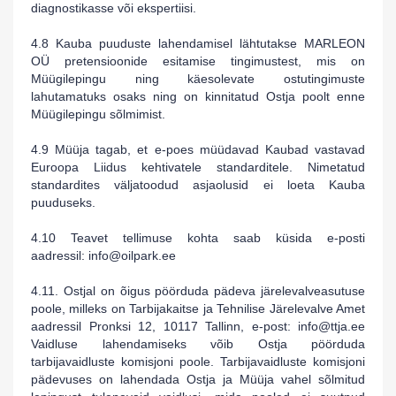
diagnostikasse või ekspertiisi.
4.8 Kauba puuduste lahendamisel lähtutakse
MARLEON
OÜ
pretensioonide esitamise tingimustest, mis on
Müügilepingu ning käesolevate ostutingimuste
lahutamatuks osaks ning on kinnitatud Ostja poolt enne
Müügilepingu sõlmimist.
4.9 Müüja tagab, et e-poes müüdavad Kaubad vastavad
Euroopa Liidus kehtivatele standarditele. Nimetatud
standardites väljatoodud asjaolusid ei loeta Kauba
puuduseks.
4.10 Teavet tellimuse kohta saab küsida e-posti
aadressil:
info
@oilpark
.ee
4.11. Ostjal on õigus pöörduda pädeva järelevalveasutuse
poole, milleks on Tarbijakaitse ja Tehnilise Järelevalve Amet
aadressil Pronksi 12, 10117 Tallinn, e-post: info@ttja.ee
Vaidluse lahendamiseks võib Ostja pöörduda
tarbijavaidluste komisjoni poole. Tarbijavaidluste komisjoni
pädevuses on lahendada Ostja ja Müüja vahel sõlmitud