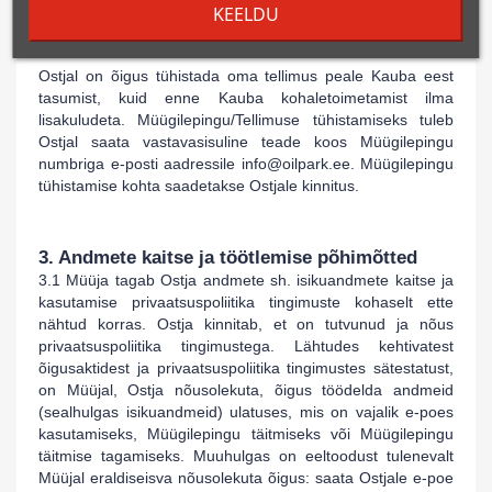
KEELDU
2.7 Müügilepingu tühistamine
Ostjal on õigus tühistada oma tellimus peale Kauba eest
tasumist, kuid enne Kauba kohaletoimetamist ilma
lisakuludeta. Müügilepingu/Tellimuse tühistamiseks tuleb
Ostjal saata vastavasisuline teade koos Müügilepingu
numbriga e-posti aadressile
info
@oilpark
.ee. Müügilepingu
tühistamise kohta saadetakse Ostjale kinnitus.
3. Andmete kaitse ja töötlemise põhimõtted
3.1 Müüja tagab Ostja andmete sh. isikuandmete kaitse ja
kasutamise privaatsuspoliitika tingimuste kohaselt ette
nähtud korras. Ostja kinnitab, et on tutvunud ja nõus
privaatsuspoliitika tingimustega. Lähtudes kehtivatest
õigusaktidest ja privaatsuspoliitika tingimustes sätestatust,
on Müüjal, Ostja nõusolekuta, õigus töödelda andmeid
(sealhulgas isikuandmeid) ulatuses, mis on vajalik e-poes
kasutamiseks, Müügilepingu täitmiseks või Müügilepingu
täitmise tagamiseks. Muuhulgas on eeltoodust tulenevalt
Müüjal eraldiseisva nõusolekuta õigus: saata Ostjale e-poe