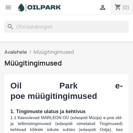
shopping_cart


(0)
search
Avalehele
Müügitingimused
Müügitingimused
Oil Park
e-
poe
müügi
tingimused
1. Tingimuste ulatus ja kehtivus
1.1 Käesolevad
MARLEON OÜ
(edaspidi Müüja) e-poe üld-
ja tellimistingimused (edaspidi nimetatud Tingimused)
kehtivad kõikide isikute suhtes (edaspidi Ostja), kes