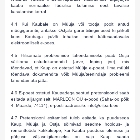
kauba normaalse füüsilise kulumise eest tavalise
kasutamise korral.
4.4 Kui Kaubale on Müüja või tootja poolt antud
müügigarantii, antakse Ostjale garantiitingimused kirjalikult
koos Kaubaga ja/või tehakse need kättesaadavaks
elektrooniliselt e-poes.
4.5 Hilisemate probleemide lahendamiseks peab Ostja
säilitama ostudokumendid (arve, leping jne), mis
tõendavad, et Kaup on ostetud Müüja e-poest. Ilma müüki
tõendava dokumendita võib Müüja/teenindaja probleemi
lahendamata jätta.
4.6 E-poest ostetud Kaupadega seotud pretensioonid saab
esitada alljärgmiselt:
MARLEON OÜ
e-pood (Saha-loo põik
4, Maardu, 74114), e-posti aadressile:
info
@oilpark
.ee.
4.7 Pretensiooni esitamisel tuleb esitada ka puudusega
Kaup. Müüja ja Ostja sõlmivad seadme hooldus- ja
remonttööde kokkuleppe, kui Kauba puuduse olemuse ja
põhjuse väljaselgitamiseks on vaja Kaup saada