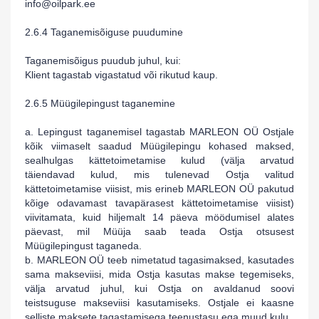
info
@
oilpark
.ee
2.6.4 Taganemisõiguse puudumine
Taganemisõigus puudub juhul, kui:
Klient tagastab vigastatud v
õi rikutud kaup.
2.6.5 Müügilepingust taganemine
a. Lepingust taganemisel tagastab
MARLEON OÜ
Ostjale
kõik viimaselt saadud Müügilepingu kohased maksed,
sealhulgas kättetoimetamise kulud (välja arvatud
täiendavad kulud, mis tulenevad Ostja valitud
kättetoimetamise viisist, mis erineb
MARLEON OÜ
pakutud
kõige odavamast tavapärasest kättetoimetamise viisist)
viivitamata, kuid hiljemalt 14 päeva möödumisel alates
päevast, mil Müüja saab teada Ostja otsusest
Müügilepingust taganeda.
b.
MARLEON OÜ
teeb nimetatud tagasimaksed, kasutades
sama makseviisi, mida Ostja kasutas makse tegemiseks,
välja arvatud juhul, kui Ostja on avaldanud soovi
teistsuguse makseviisi kasutamiseks. Ostjale ei kaasne
selliste maksete tagastamisega teenustasu ega muud kulu.