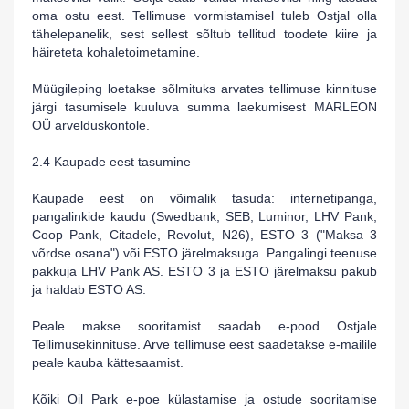
oma ostu eest. Tellimuse vormistamisel tuleb Ostjal olla
tähelepanelik, sest sellest sõltub tellitud toodete kiire ja
häireteta kohaletoimetamine.
Müügileping loetakse sõlmituks arvates tellimuse kinnituse
järgi tasumisele kuuluva summa laekumisest
MARLEON
OÜ
arvelduskontole.
2.4 Kaupade eest tasumine
Kaupade eest on võimalik tasuda: internetipanga,
pangalinkide kaudu
(
Swedbank, SEB, Luminor, LHV Pank
,
Coop Pank, Citadele, Revolut, N26), ESTO 3 ("Maksa 3
võrdse osana") või ESTO järelmaksuga
.
Pangalingi teenuse
pakkuja
LHV Pank AS. ESTO 3 ja ESTO järelmaksu pakub
ja haldab ESTO AS.
Peale makse sooritamist saadab e-pood Ostjale
Tellimusekinnituse. Arve tellimuse eest saadetakse e-mailile
peale kauba kättesaamist.
Kõiki Oil Park
e-poe külastamise ja ostude sooritamise