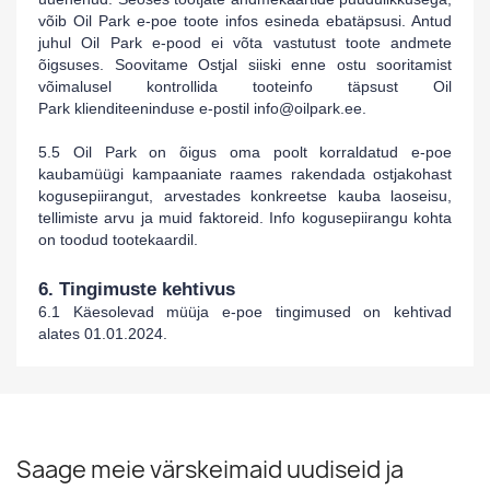
võib Oil Park
e-poe toote infos esineda ebatäpsusi. Antud
juhul
Oil Park
e-pood ei võta vastutust toote andmete
õigsuses. Soovitame Ostjal siiski enne ostu sooritamist
võimalusel kontrollida tooteinfo täpsust
Oil
Park
klienditeeninduse
e-postil
info@oilpark
.ee
.
5.5
Oil Park
on õigus oma poolt korraldatud e-poe
kaubamüügi kampaaniate raames rakendada ostjakohast
kogusepiirangut, arvestades konkreetse kauba laoseisu,
tellimiste arvu ja muid faktoreid. Info kogusepiirangu kohta
on toodud tootekaardil.
6. Tingimuste kehtivus
6.1 Käesolevad müüja e-poe tingimused on kehtivad
alates
01
.01
.2024
.
Saage meie värskeimaid uudiseid ja