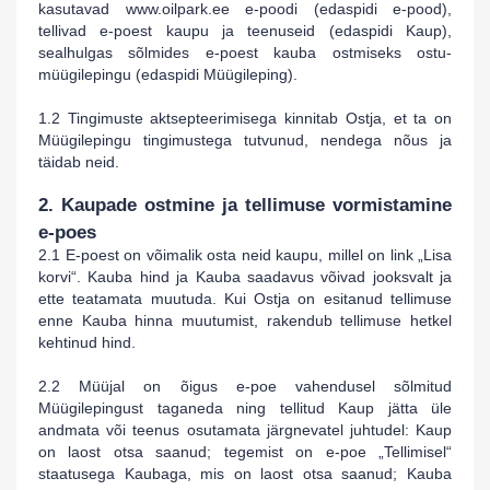
kasutavad www.
oilpark
.ee e-poodi (edaspidi e-pood),
tellivad e-poest kaupu ja teenuseid (edaspidi Kaup),
sealhulgas sõlmides e-poest kauba ostmiseks ostu-
müügilepingu (edaspidi Müügileping).
1.2 Tingimuste aktsepteerimisega kinnitab Ostja, et ta on
Müügilepingu tingimustega tutvunud, nendega nõus ja
täidab neid.
2. Kaupade ostmine ja tellimuse vormistamine
e-poes
2.1 E-poest on võimalik osta neid
k
aupu, millel on link „Lisa
korvi“. Kauba hind ja Kauba saadavus võivad jooksvalt ja
ette teatamata muutuda. Kui Ostja on esitanud tellimuse
enne Kauba hinna muutumist, rakendub tellimuse hetkel
kehtinud hind.
2.2 Müüjal on õigus e-poe vahendusel sõlmitud
Müügilepingust taganeda ning tellitud Kaup jätta üle
andmata või teenus osutamata järgnevatel juhtudel: Kaup
on laost otsa saanud; tegemist on e-poe „Tellimisel“
staatusega Kaubaga, mis on laost otsa saanud; Kauba