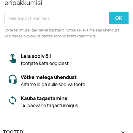
eripakkumisi
Võite tellimuse igal hetkel lõpetada. Võtke selleks meiega ühendust,
kasutades õiguslikus teates toodud kontaktandmeid.
Leia sobiv õli
tootjate kataloogidest
Võtke meiega ühendust
Aitame leida sulle sobiva toote
Kauba tagastamine
14-päevane tagastusõigus
TOOTED
