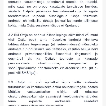
teenuste kasutamisega seonduvaid teateid, sh. teateid,
mille saatmine on e-poe kasutajate turvalisuse huvides;
säilitada Ostjate paremaks teenindamiseks ja tehingute
tõendamiseks e-poodi sisseloginud Ostja tellimuste
andmed, sh mõistliku tähtaja jooksul ka nende tellimuste
kohta, mida Ostja sessiooni käigus ei lõpetanud.
3.2 Kui Ostja on andnud Kliendilepingu sõlmimisel või muul
viisil Ostja poolt tema nõusoleku andmist kinnitava
tahteavalduse tegemisega (nt iseteeninduses) nõusoleku
andmete turunduslikuks kasutamiseks, kasutab Müüja neid
andmeid privaatsuspoliitika fikseeritud tingimustel ja
eesmärgil sh. ka Ostjale teenuste ja kaupade
personaalsete otseturundus-, kampaania- ja
sooduspakkumiste edastamiseks elektroonilisel teel (nt e-
posti või SMS´iga).
3.3 Ostjal on igal ajahetkel õigus võtta andmete
turunduslikuks kasutamiseks antud nõusolek tagasi, saates
Müüjale vastavasisulise e-kirja või edasiste
otseturustuspakkumiste saamisest keeldumiseks järgides
tema e-postile aadressile saadetud
otseturustuspakkumises olevat juhist.