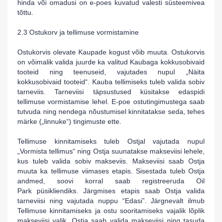
hinda või omadusi on e-poes kuvatud valesti süsteemivea
tõttu.
2.3 Ostukorv ja tellimuse vormistamine
Ostukorvis olevate Kaupade kogust võib muuta. Ostukorvis
on võimalik valida juurde ka valitud Kaubaga kokkusobivaid
tooteid ning teenuseid, vajutades nupul „Näita
kokkusobivaid tooteid“. Kauba tellimiseks tuleb valida sobiv
tarneviis. Tarneviisi täpsustused küsitakse edaspidi
tellimuse vormistamise lehel. E-poe ostutingimustega saab
tutvuda ning nendega nõustumisel kinnitatakse seda, tehes
märke („linnuke“) tingimuste ette.
Tellimuse kinnitamiseks tuleb Ostjal vajutada nupul
„Vormista tellimus“ ning Ostja suunatakse makseviisi lehele,
kus tuleb valida sobiv makseviis. Makseviisi saab Ostja
muuta ka tellimuse viimases etapis. Sisestada tuleb Ostja
andmed, soovi korral saab registreeruda
Oil
Park
püsikliendiks. Järgmises etapis saab Ostja valida
tarneviisi ning vajutada nuppu “Edasi”. Järgnevalt ilmub
Tellimuse kinnitamiseks ja ostu sooritamiseks vajalik lõplik
makseviisi valik. Ostja saab valida makseviisi ning tasuda