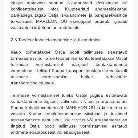
käigus teatavaks saanud isikuandmeid käsitletakse kui
konfidentsiaalset infot. Krüpteeritud andmesidekanal
pankadega tagab Ostja isikuandmete ja pangarekvisiitide
turvalisuse.
MARLEON OÜ
esindajatel puudub ligipääs
vastavatele krüpteeritud andmetele.
2.5 Toodete kohaletoimetamine ja üleandmine
Kaup toimetatakse Ostja poolt tellimuses sisestatud
tarneaadressile. Tarne teostamise kohta teavitatakse Ostjat
tellimuse vormistamisel märgitud kontaktandmete
vahendusel. Tellitud Kauba transport teostatakse vastavalt
tellimuse vormistamise hetkel kehtivatele
transporditingimustele.
Tellimuse vormistamisel tuleks Ostjal jälgida esitatavate
kontaktandmete õigsust, vältimaks viivitusi ja arusaamatusi
Kauba kohaletoimetamisel.
MARLEON OÜ
ja kullerfirma ei
vastuta Kauba kohaletoimetamise viivituse ja tekkinud
arusaamatuste eest juhul, kui viivitus või arusaamatus on
tingitud Ostja poolt tellimuse vormistamisel esitatud
andmete ebatäpsusest või ebaõigsusest.