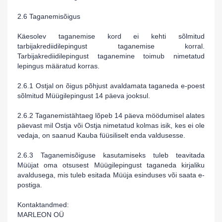
2.6 Taganemisõigus
Käesolev taganemise kord ei kehti sõlmitud
tarbijakrediidilepingust taganemise korral.
Tarbijakrediidilepingust taganemine toimub nimetatud
lepingus määratud korras.
2.6.1 Ostjal on õigus põhjust avaldamata taganeda e-poest
sõlmitud Müügilepingust 14 päeva jooksul.
2.6.2 Taganemistähtaeg lõpeb 14 päeva möödumisel alates
päevast mil Ostja või Ostja nimetatud kolmas isik, kes ei ole
vedaja, on saanud Kauba füüsiliselt enda valdusesse.
2.6.3 Taganemisõiguse kasutamiseks tuleb teavitada
Müüjat oma otsusest Müügilepingust taganeda kirjaliku
avaldusega, mis tuleb esitada Müüja esinduses või saata e-
postiga.
Kontaktandmed:
MARLEON OÜ