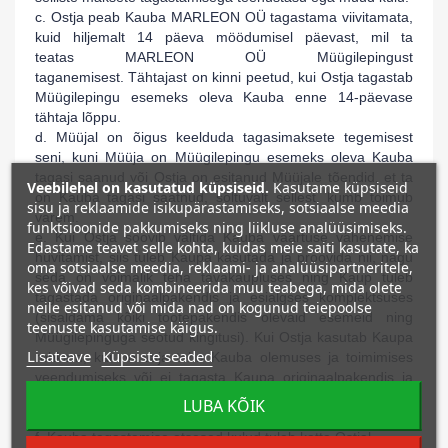
c. Ostja peab Kauba
MARLEON OÜ
tagastama viivitamata,
kuid hiljemalt 14 päeva möödumisel päevast, mil ta
teatas
MARLEON OÜ
Müügilepingust
taganemisest.
Tähtajast on kinni peetud, kui Ostja tagastab
Müügilepingu esemeks oleva Kauba enne 14-päevase
tähtaja lõppu.
d. Müüjal on õigus keelduda tagasimaksete tegemisest
seni, kuni Müüja on Müügilepingu esemeks oleva Kauba
tagasi saanud või Ostja on esitanud Müüjale tõendid, et ta
Veebilehel on kasutatud küpsiseid.
Kasutame küpsiseid
on Kauba tagasi saatnud, sõltuvalt sellest, kumb toimub
sisu ja reklaamide isikupärastamiseks, sotsiaalse meedia
varem.
funktsioonide pakkumiseks ning liikluse analüüsimiseks.
e. Kui Ostja soovib vältida Kauba väärtuse vähenemise
Edastame teavet selle kohta, kuidas meie saiti kasutate, ka
hüvitamist, siis tuleb Kaupa kasutada ja proovida nii, nagu
oma sotsiaalse meedia, reklaami- ja analüüsipartneritele,
seda on võimalik teha tavakaupluses ning Kaup tuleb
kes võivad seda kombineerida muu teabega, mida olete
tagastada originaalpakendis ja esialgses komplektsuses
neile esitanud või mida nad on kogunud teiepoolse
(sisaldama kõiki tootepakendis olevaid esemeid ning
teenuste kasutamise käigus.
Müügilepinguga seotud kingitusi). Kui Ostja kasutab Kaupa
Lisateave
Küpsiste seaded
rohkem, kui on vaja teha Kauba olemuses ja toimimises
veendumiseks või ei tagasta Kaupa originaalpakendis ja
esialgses komplektsuses, siis vastutab Ostja Kauba
LUBA KÕIK
väärtuse vähenemise eest.
f. Kauba tagastamise otsesed kulud tuleb katta Ostjal.