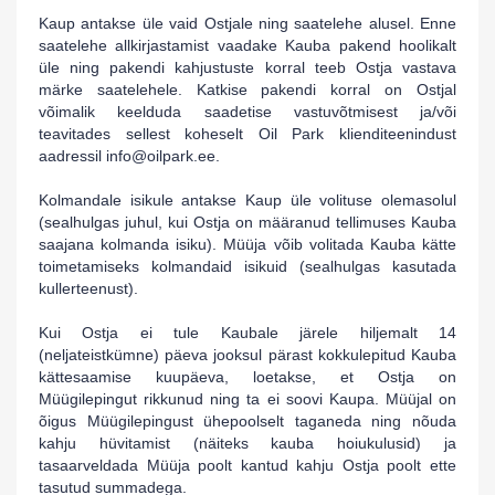
Kaup antakse üle vaid Ostjale ning saatelehe alusel. Enne
saatelehe allkirjastamist vaadake Kauba pakend hoolikalt
üle ning pakendi kahjustuste korral teeb Ostja vastava
märke saatelehele. Katkise pakendi korral on Ostjal
võimalik keelduda saadetise vastuvõtmisest ja/või
teavitades sellest koheselt Oil Park
klienditeenindust
aadressil
info
@
oilpark
.ee.
Kolmandale isikule antakse Kaup üle volituse olemasolul
(sealhulgas juhul, kui Ostja on määranud tellimuses Kauba
saajana kolmanda isiku). Müüja võib volitada Kauba kätte
toimetamiseks kolmandaid isikuid (sealhulgas kasutada
kullerteenust).
Kui Ostja ei tule Kaubale järele hiljemalt 14
(neljateistkümne) päeva jooksul pärast kokkulepitud Kauba
kättesaamise kuupäeva, loetakse, et Ostja on
Müügilepingut rikkunud ning ta ei soovi Kaupa. Müüjal on
õigus Müügilepingust ühepoolselt taganeda ning nõuda
kahju hüvitamist (näiteks kauba hoiukulusid) ja
tasaarveldada Müüja poolt kantud kahju Ostja poolt ette
tasutud summadega.