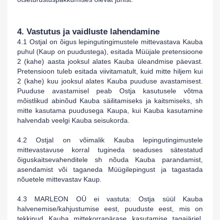
4. Vastutus ja vaidluste lahendamine
4.1 Ostjal on õigus lepingutingimustele mittevastava Kauba
puhul (Kaup on puudustega), esitada Müüjale pretensioone
2 (kahe) aasta jooksul alates Kauba üleandmise päevast.
Pretensioon tuleb esitada viivitamatult, kuid mitte hiljem kui
2 (kahe) kuu jooksul alates Kauba puuduse avastamisest.
Puuduse avastamisel peab Ostja kasutusele võtma
mõistlikud abinõud Kauba säilitamiseks ja kaitsmiseks, sh
mitte kasutama puudusega Kaupa, kui Kauba kasutamine
halvendab veelgi Kauba seisukorda.
4.2 Ostjal on võimalik Kauba lepingutingimustele
mittevastavuse korral tugineda seaduses sätestatud
õiguskaitsevahenditele sh nõuda Kauba parandamist,
asendamist või taganeda Müügilepingust ja tagastada
nõuetele mittevastav Kaup.
4.3
MARLEON OÜ
ei vastuta: Ostja süül Kauba
halvenemise/kahjustumise eest, puuduste eest, mis on
tekkinud Kauba mittekorrapärase kasutamise tagajärjel,