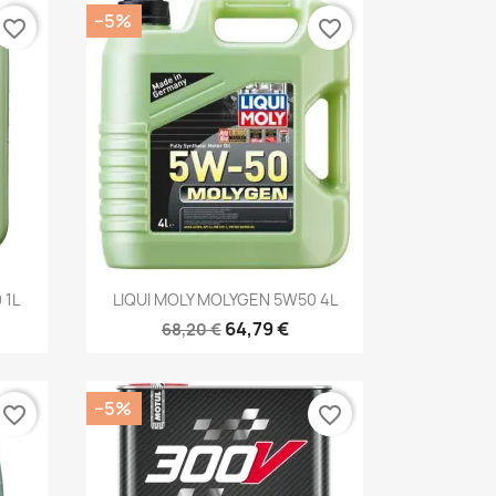
−5%
favorite_border
favorite_border
Kiirvaade

 1L
LIQUI MOLY MOLYGEN 5W50 4L
64,79 €
68,20 €
−5%
favorite_border
favorite_border