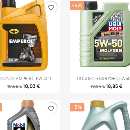
−5%
favorite_border
Kiirvaade
Kiirvaade


OONOIL EMPEROL 5W50 1L
LIQUI MOLY MOLYGEN 5W50
10,03 €
18,85 €
10,56 €
19,84 €
−5%
favorite_border