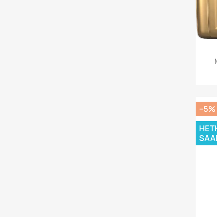
−5%
HET
SAA