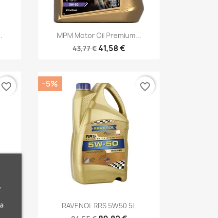
Kiirvaade

.
MPM Motor Oil Premium...
41,58 €
43,77 €
−5%
favorite_border
favorite_border
,
Kiirvaade

da
RAVENOL RRS 5W50 5L