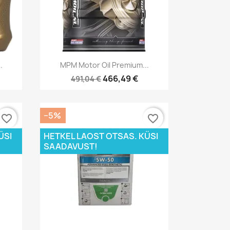
Kiirvaade

.
MPM Motor Oil Premium...
466,49 €
491,04 €
−5%
favorite_border
favorite_border
ÜSI
HETKEL LAOST OTSAS. KÜSI
SAADAVUST!