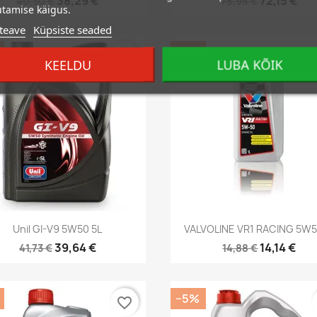
38,29 €
72,15 €
40,30 €
75,95 €
tamise käigus.
teave
Küpsiste seaded
−5%
favorite_border
KEELDU
LUBA KÕIK
Kiirvaade
Kiirvaade


Unil GI-V9 5W50 5L
VALVOLINE VR1 RACING 5W5
39,64 €
14,14 €
41,73 €
14,88 €
−5%
favorite_border