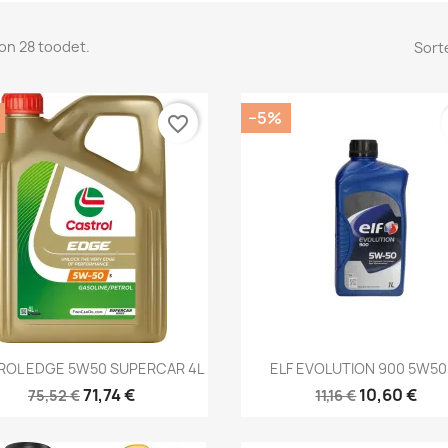
on 28 toodet.
Sorte
−5%
favorite_border
Kiirvaade
Kiirvaade


ROL EDGE 5W50 SUPERCAR 4L
ELF EVOLUTION 900 5W50 
71,74 €
10,60 €
75,52 €
11,16 €