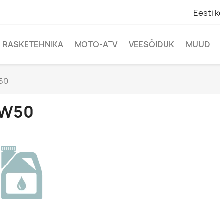
Eesti k
RASKETEHNIKA
MOTO-ATV
VEESÕIDUK
MUUD
50
W50