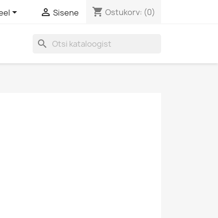
shopping_cart


Ostukorv:
(0)
eel
Sisene
search