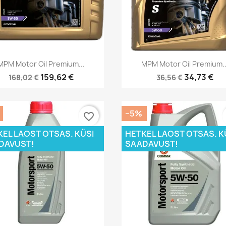
Kiirvaade
Kiirvaade


MPM Motor Oil Premium...
MPM Motor Oil Premium..
159,62 €
34,73 €
168,02 €
36,56 €
−5%
favorite_border
KEL LAOST OTSAS. KÜSI
HETKEL LAOST OTSAS. K
DAVUST!
SAADAVUST!