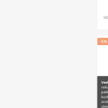
MO
−5%
Veeb
rekl
pakk
kuid
anal
olet