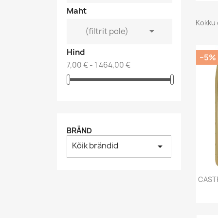
Maht
Kokku 

(filtrit pole)
Hind
−5%
7,00 € - 1 464,00 €
BRÄND
Kõik brändid
arrow_drop_down
CAST