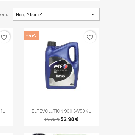

eri:
Nimi, A kuni Z
−5%
favorite_border
favorite_border
Kiirvaade

1L
ELF EVOLUTION 900 5W50 4L
32,98 €
34,72 €