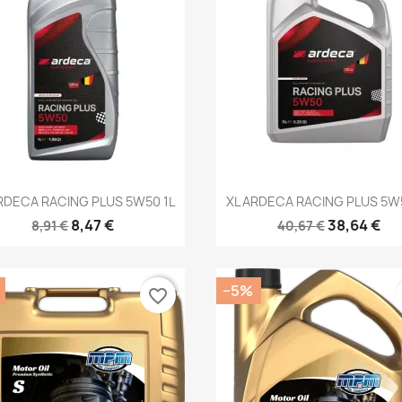
Kiirvaade
Kiirvaade


RDECA RACING PLUS 5W50 1L
XL ARDECA RACING PLUS 5W
8,47 €
38,64 €
8,91 €
40,67 €
−5%
favorite_border