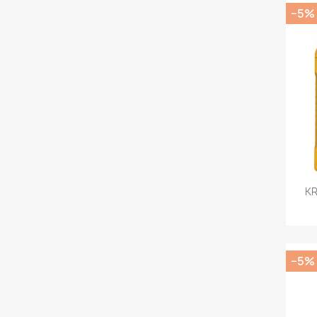
−5%
KR
−5%