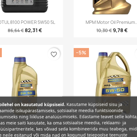
Kiirvaade
Kiirvaade


TUL 8100 POWER 5W50 5L
MPM Motor Oil Premium..
82,31 €
9,78 €
86,64 €
10,30 €
−5%
favorite_border
ilehel on kasutatud küpsiseid.
Kasutame küpsiseid sisu ja
aamide isikupärastamiseks, sotsiaalse meedia funktsioonide
umiseks ning liikluse analüüsimiseks. Edastame teavet selle kohta
as meie saiti kasutate, ka oma sotsiaalse meedia, reklaami- ja
Kiirvaade
Kiirvaade


üüsipartneritele, kes võivad seda kombineerida muu teabega, mi
RAVENOL RRS 5W50 1L
RAVENOL RRS 5W50 4L
e neile esitanud või mida nad on kogunud teiepoolse teenuste