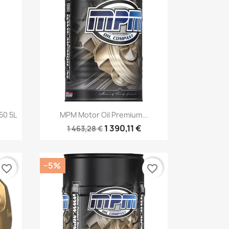
Kiirvaade

50 5L
MPM Motor Oil Premium...
1 390,11 €
1 463,28 €
−5%
favorite_border
favorite_border