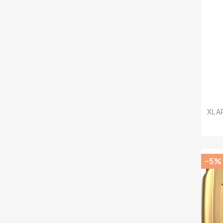
XL A
−5%