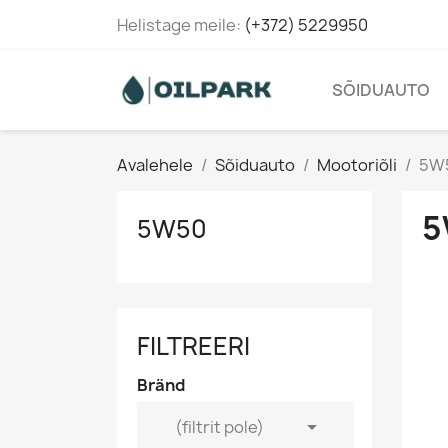
Helistage meile:
(+372) 5229950
SÕIDUAUTO
Avalehele
Sõiduauto
Mootoriõli
5W
5
5W50
FILTREERI
Bränd

(filtrit pole)