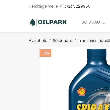
Helistage meile:
(+372) 5229950
SÕIDUAUTO
Avalehele
Sõiduauto
Transmissiooniõl
−5%