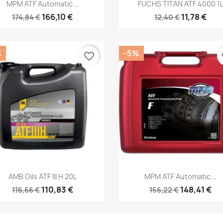
Kiirvaade
Kiirvaade


MPM ATF Automatic...
FUCHS TITAN ATF 4000 1
166,10 €
11,78 €
174,84 €
12,40 €
%
−5%
favorite_border
fa
Kiirvaade
Kiirvaade


AMB Oils ATF III H 20L
MPM ATF Automatic...
110,83 €
148,41 €
116,66 €
156,22 €