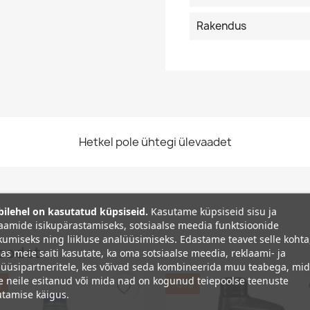
Rakendus
Hetkel pole ühtegi ülevaadet
ilehel on kasutatud küpsiseid.
Kasutame küpsiseid sisu ja
aamide isikupärastamiseks, sotsiaalse meedia funktsioonide
umiseks ning liikluse analüüsimiseks. Edastame teavet selle kohta
oodet :
as meie saiti kasutate, ka oma sotsiaalse meedia, reklaami- ja
üüsipartneritele, kes võivad seda kombineerida muu teabega, mi
e neile esitanud või mida nad on kogunud teiepoolse teenuste
%
−5%
favorite_border
fa
tamise käigus.