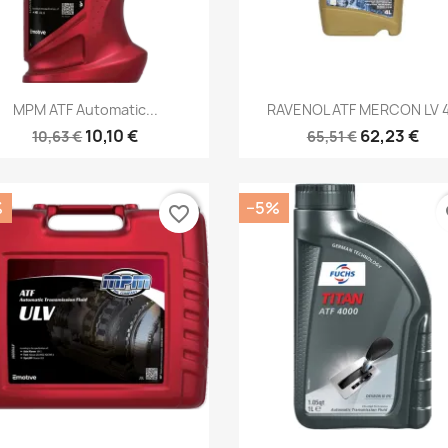
Kiirvaade
Kiirvaade


MPM ATF Automatic...
RAVENOL ATF MERCON LV 
10,10 €
62,23 €
10,63 €
65,51 €
%
−5%
favorite_border
fa