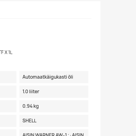
F X 1L
Automaatkäigukasti õli
1.0 liiter
0.94 kg
SHELL
AISIN WARNER AW-1 ;·AISIN