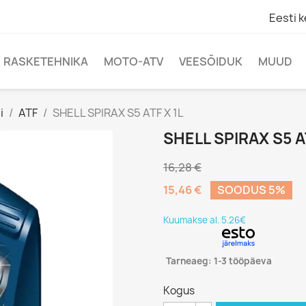
Eesti k
RASKETEHNIKA
MOTO-ATV
VEESÕIDUK
MUUD
i
ATF
SHELL SPIRAX S5 ATF X 1L
SHELL SPIRAX S5 A
16,28 €
15,46 €
SOODUS 5%
Kuumakse al. 5.26€
Tarneaeg: 1-3 tööpäeva
Kogus