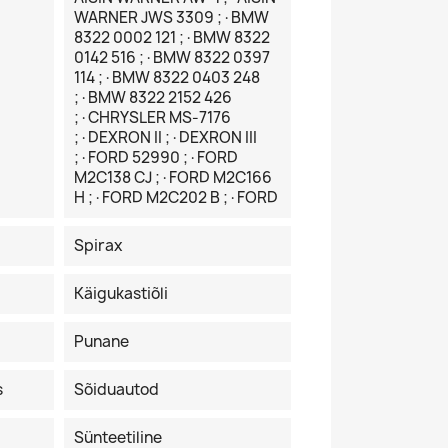
WARNER JWS 3309 ;·BMW
8322 0002 121 ;·BMW 8322
0142 516 ;·BMW 8322 0397
114 ;·BMW 8322 0403 248
;·BMW 8322 2152 426
;·CHRYSLER MS-7176
;·DEXRON II ;·DEXRON III
;·FORD 52990 ;·FORD
M2C138 CJ ;·FORD M2C166
H ;·FORD M2C202 B ;·FORD
Spirax
Käigukastiõli
Punane
s
Sõiduautod
Sünteetiline