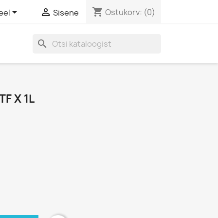
shopping_cart


Ostukorv:
(0)
eel
Sisene
search
TF X 1L