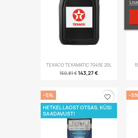
Lisa
Kiirvaade

TEXACO TEXAMATIC 7045E 20L
R
143,27 €
150,81 €
−5%
−5
favorite_border
HETKEL LAOST OTSAS. KÜSI
SAADAVUST!