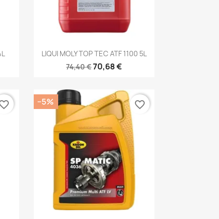
Kiirvaade

4L
LIQUI MOLY TOP TEC ATF 1100 5L
70,68 €
74,40 €
−5%
vorite_border
favorite_border