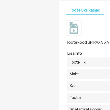
Toote üksikasjad
Tootekood
SPIRAX S5 AT
Lisainfo
Toote liik
Maht
Kaal
Tootja
Spetsifikatsioonid