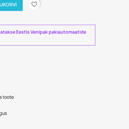
favorite_border
TUKORVI
tatakse Eestis Venipak pakiautomaatide
a toote
gus