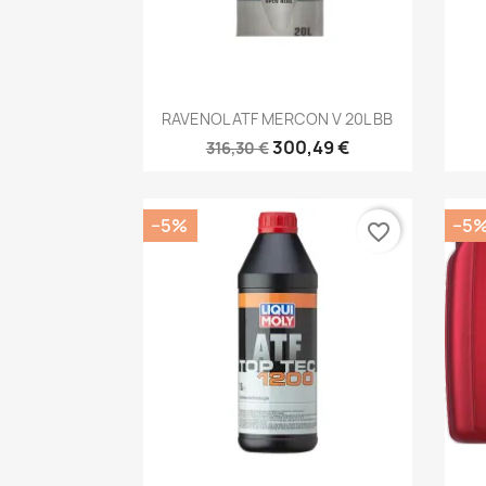
Kiirvaade

RAVENOL ATF MERCON V 20L BB
300,49 €
316,30 €
−5%
−5
favorite_border