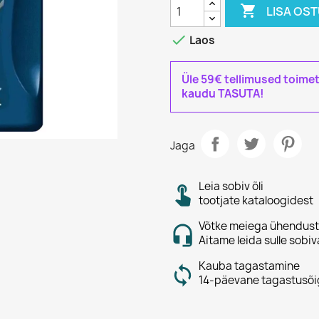

LISA OS

Laos
Üle 59€ tellimused toime
kaudu TASUTA!
Jaga
Leia sobiv õli
tootjate kataloogidest
Võtke meiega ühendust
Aitame leida sulle sobiv
Kauba tagastamine
14-päevane tagastusõi