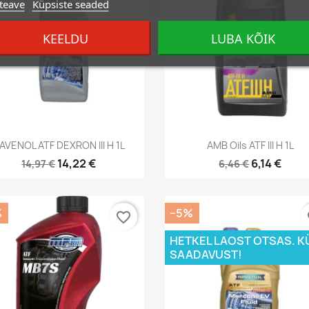
teave
Küpsiste seaded
KEELDU
LUBA KÕIK
Kiirvaade
Kiirvaade


AVENOL ATF DEXRON III H 1L
AMB Oils ATF III H 1L
14,22 €
6,14 €
14,97 €
6,46 €
%
−5%
favorite_border
fa
HETKEL LAOST OTSAS. K
SAADAVUST!