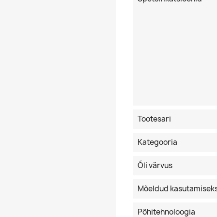
Tootesari
Kategooria
Õli värvus
Mõeldud kasutamisek
Põhitehnoloogia