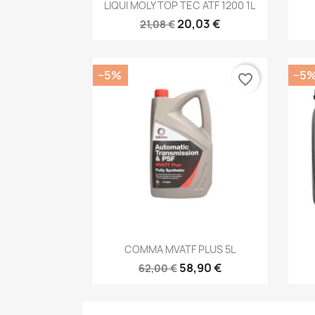
Kiirvaade

LIQUI MOLY TOP TEC ATF 1200 1L
20,03 €
21,08 €
−5%
−5
favorite_border
Kiirvaade

COMMA MVATF PLUS 5L
58,90 €
62,00 €