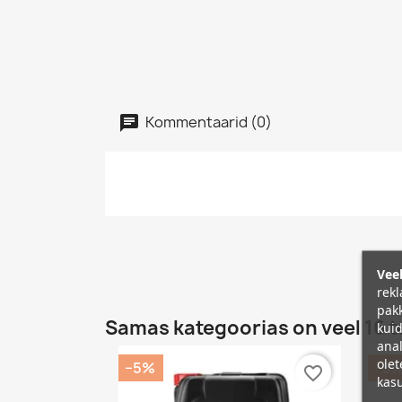
Kommentaarid (0)
Veeb
rekl
pakk
Samas kategoorias on veel 16 t
kuid
anal
olet
−5%
−5
favorite_border
kasu