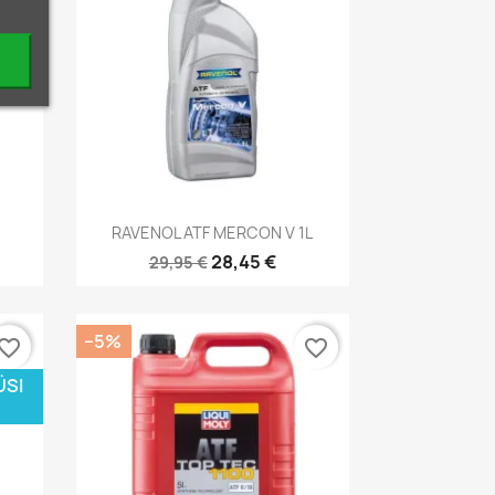
Kiirvaade

RAVENOL ATF MERCON V 1L
28,45 €
29,95 €
−5%
vorite_border
favorite_border
ÜSI