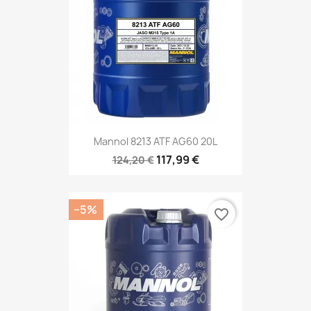
Mannol 8213 ATF AG60 20L
117,99 €
124,20 €
−5%
favorite_border