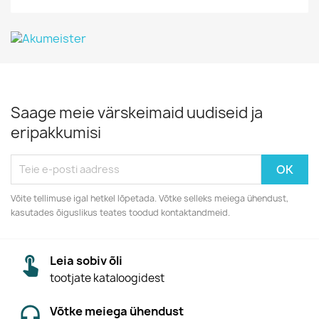
Saage meie värskeimaid uudiseid ja
eripakkumisi
Võite tellimuse igal hetkel lõpetada. Võtke selleks meiega ühendust,
kasutades õiguslikus teates toodud kontaktandmeid.
Leia sobiv õli
tootjate kataloogidest
Võtke meiega ühendust