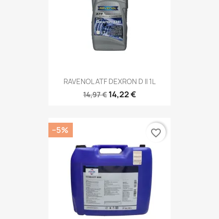
RAVENOL ATF DEXRON D II 1L
14,22 €
14,97 €
−5%
favorite_border