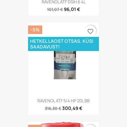
RAVENOL ATF DSIH 6 4L
96,01 €
101,07 €
−5%
favorite_border
HETKEL LAOST OTSAS. KÜSI
SAADAVUST!
RAVENOL ATF 5/4 HP 20L BB
300,49 €
316,30 €