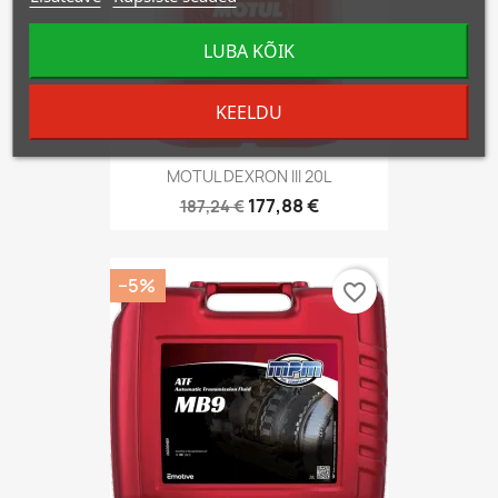
LUBA KÕIK
KEELDU
MOTUL DEXRON III 20L
177,88 €
187,24 €
−5%
favorite_border