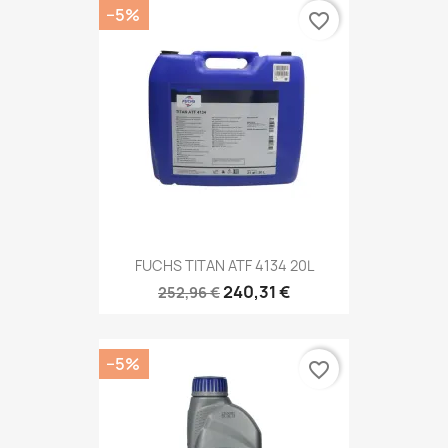
−5%
favorite_border
FUCHS TITAN ATF 4134 20L
240,31 €
252,96 €
−5%
favorite_border