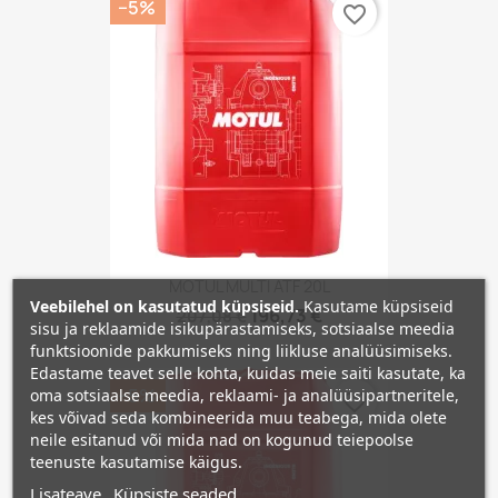
−5%
favorite_border
MOTUL MULTI ATF 20L
Veebilehel on kasutatud küpsiseid.
Kasutame küpsiseid
196,73 €
207,08 €
sisu ja reklaamide isikupärastamiseks, sotsiaalse meedia
funktsioonide pakkumiseks ning liikluse analüüsimiseks.
Edastame teavet selle kohta, kuidas meie saiti kasutate, ka
−5%
oma sotsiaalse meedia, reklaami- ja analüüsipartneritele,
favorite_border
kes võivad seda kombineerida muu teabega, mida olete
neile esitanud või mida nad on kogunud teiepoolse
teenuste kasutamise käigus.
Lisateave
Küpsiste seaded