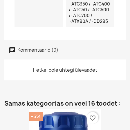
·ATC350 /·ATC400
/·ATC50 /·ATC500
/·ATC700 /
·ATX90A /·DD295
Kommentaarid (0)
Hetkel pole ühtegi ülevaadet
Samas kategoorias on veel 16 toodet :
−5%
favorite_border