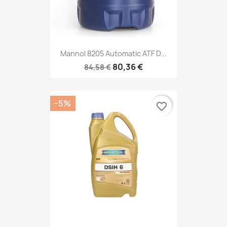
Mannol 8205 Automatic ATF D...
80,36 €
84,58 €
−5%
favorite_border