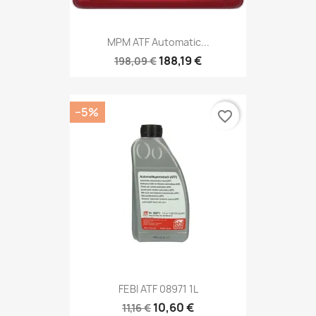
MPM ATF Automatic...
188,19 €
198,09 €
−5%
favorite_border
FEBI ATF 08971 1L
10,60 €
11,16 €