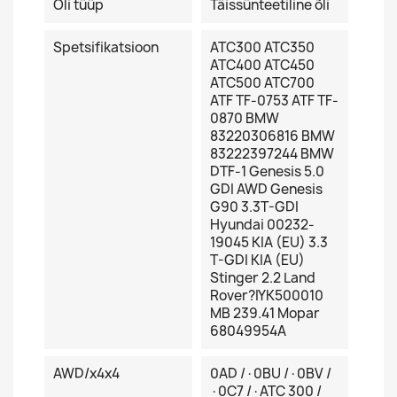
Õli tüüp
Täissünteetiline õli
Spetsifikatsioon
ATC300 ATC350
ATC400 ATC450
ATC500 ATC700
ATF TF-0753 ATF TF-
0870 BMW
83220306816 BMW
83222397244 BMW
DTF-1 Genesis 5.0
GDI AWD Genesis
G90 3.3T-GDI
Hyundai 00232-
19045 KIA (EU) 3.3
T-GDI KIA (EU)
Stinger 2.2 Land
Rover?IYK500010
MB 239.41 Mopar
68049954A
AWD/x4x4
0AD /·0BU /·0BV /
·0C7 /·ATC 300 /