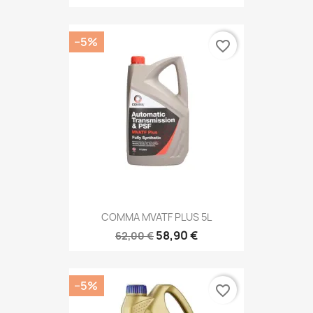
−5%
favorite_border
COMMA MVATF PLUS 5L
58,90 €
62,00 €
−5%
favorite_border