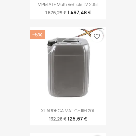
MPM ATF Multi Vehicle LV 205L
1 497,48 €
1 576,29 €
−5%
favorite_border
XL ARDECA MATIC+ IIIH 20L
125,67 €
132,28 €