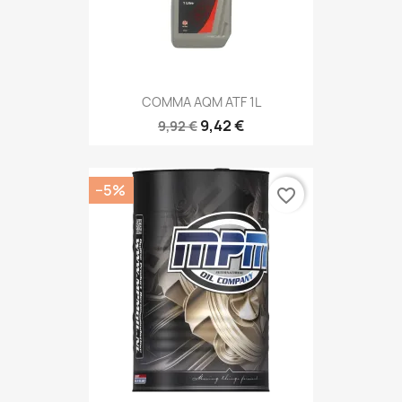
COMMA AQM ATF 1L
9,42 €
9,92 €
−5%
favorite_border