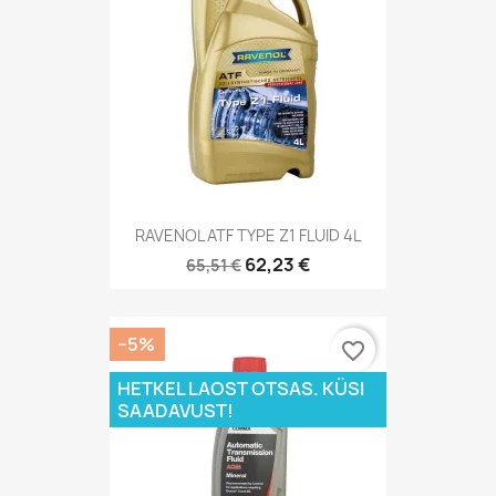
RAVENOL ATF TYPE Z1 FLUID 4L
62,23 €
65,51 €
−5%
favorite_border
HETKEL LAOST OTSAS. KÜSI
SAADAVUST!