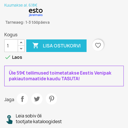
Kuumakse al. 6.18€
Tarneaeg: 1-3 tööpäeva
Kogus

favorite_border
LISA OSTUKORVI

Laos
Üle 59€ tellimused toimetatakse Eestis Venipak
pakiautomaatide kaudu TASUTA!
Jaga
Leia sobiv õli
tootjate kataloogidest