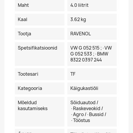
Maht
4.0 liitrit
Kaal
3.62 kg
Tootja
RAVENOL
Spetsifikatsioonid
VW G 052 515 ;·VW
G 052 533 ;·BMW
8322 0397 244
Tootesari
TF
Kategooria
Käigukastiõli
Mõeldud
Sõiduautod /
kasutamiseks
·Raskeveokid /
·Agro /·Bussid /
·Tööstus