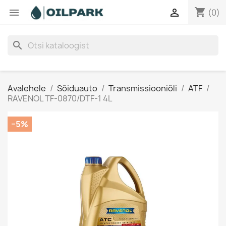
shopping_cart


(0)
search
Avalehele
Sõiduauto
Transmissiooniõli
ATF
RAVENOL TF-0870/DTF-1 4L
−5%