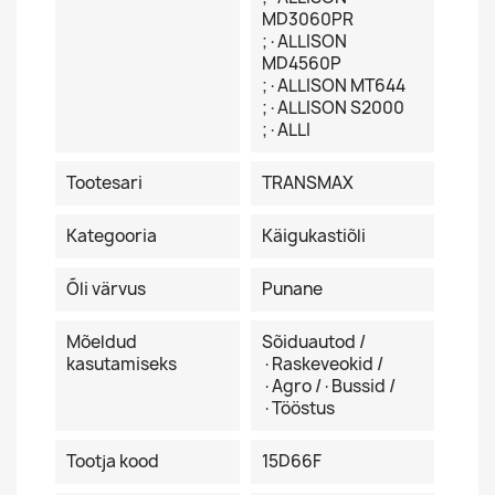
MD3060PR
;·ALLISON
MD4560P
;·ALLISON MT644
;·ALLISON S2000
;·ALLI
Tootesari
TRANSMAX
Kategooria
Käigukastiõli
Õli värvus
Punane
Mõeldud
Sõiduautod /
kasutamiseks
·Raskeveokid /
·Agro /·Bussid /
·Tööstus
Tootja kood
15D66F