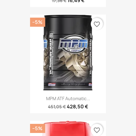
16,49 €
17,36 €
−5%
favorite_border
MPM ATF Automatic...
428,50 €
451,05 €
−5%
favorite_border