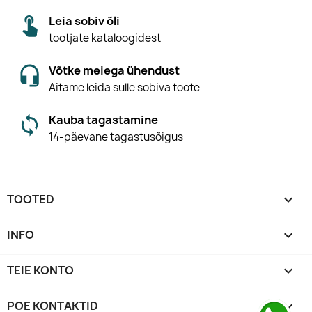
Leia sobiv õli
tootjate kataloogidest
Võtke meiega ühendust
Aitame leida sulle sobiva toote
Kauba tagastamine
14-päevane tagastusõigus
TOOTED

INFO

TEIE KONTO

POE KONTAKTID
keyboard_arrow_down