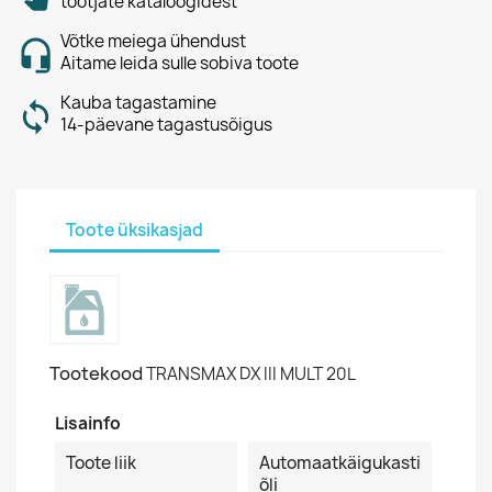
tootjate kataloogidest
Võtke meiega ühendust
Aitame leida sulle sobiva toote
Kauba tagastamine
14-päevane tagastusõigus
Toote üksikasjad
Tootekood
TRANSMAX DX III MULT 20L
Lisainfo
Toote liik
Automaatkäigukasti
õli