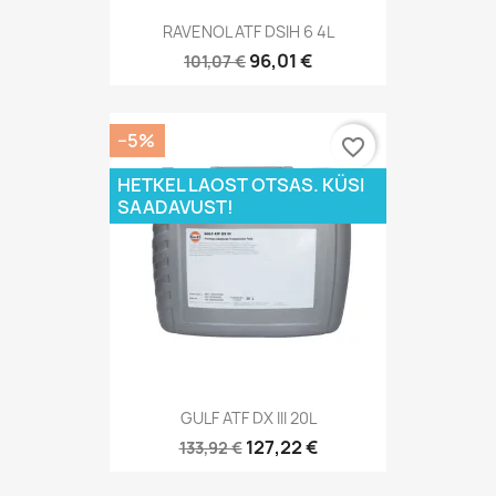
RAVENOL ATF DSIH 6 4L
96,01 €
101,07 €
−5%
favorite_border
HETKEL LAOST OTSAS. KÜSI
SAADAVUST!
GULF ATF DX III 20L
127,22 €
133,92 €