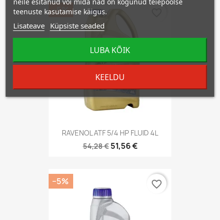
neile esitanud või mida nad on kogunud teiepoolse
−5%
teenuste kasutamise käigus.
favorite_border
Lisateave
Küpsiste seaded
LUBA KÕIK
KEELDU
RAVENOL ATF 5/4 HP FLUID 4L
51,56 €
54,28 €
−5%
favorite_border