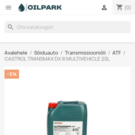
shopping_cart


(0)
search
Avalehele
Sõiduauto
Transmissiooniõli
ATF
CASTROL TRANSMAX DX III MULTIVEHICLE 20L
−5%