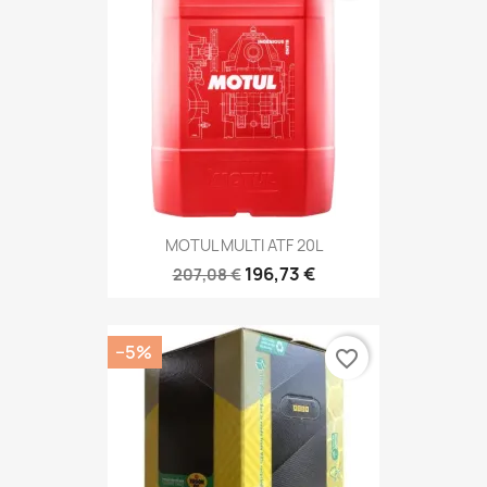
MOTUL MULTI ATF 20L
196,73 €
207,08 €
−5%
favorite_border