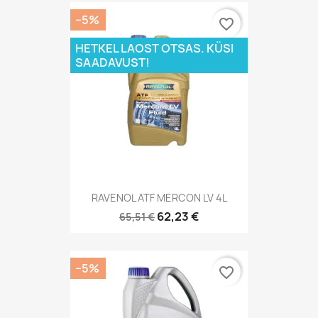
−5%
favorite_border
HETKEL LAOST OTSAS. KÜSI
SAADAVUST!
RAVENOL ATF MERCON LV 4L
62,23 €
65,51 €
−5%
favorite_border