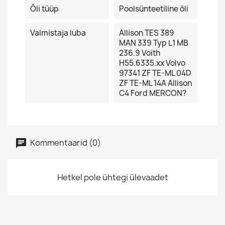
Õli tüüp
Poolsünteetiline õli
Valmistaja luba
Allison TES 389
MAN 339 Typ L1 MB
236.9 Voith
H55.6335.xx Volvo
97341 ZF TE-ML 04D
ZF TE-ML 14A Allison
C4 Ford MERCON?
Kommentaarid (0)
Hetkel pole ühtegi ülevaadet