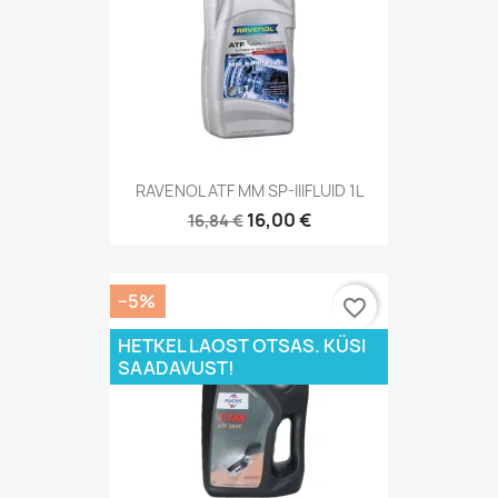
RAVENOL ATF MM SP-IIIFLUID 1L
16,00 €
16,84 €
−5%
favorite_border
HETKEL LAOST OTSAS. KÜSI
SAADAVUST!