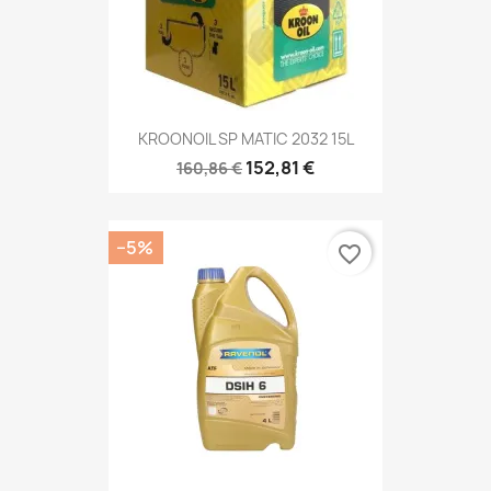
KROONOIL SP MATIC 2032 15L
152,81 €
160,86 €
−5%
favorite_border