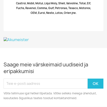
Castrol, Mobil, Motul, Liqui Moly, Shell, Valvoline, Total, Elf,
Fuchs, Ravenol, Comma, Gulf, Petronas, Texaco, Motorex,
OEM, Eurol, Neste, Lotos, Orlen jne.
Saage meie värskeimaid uudiseid ja
eripakkumisi
Võite tellimuse igal hetkel lõpetada. Võtke selleks meiega ühendust,
kasutades õiguslikus teates toodud kontaktandmeid.