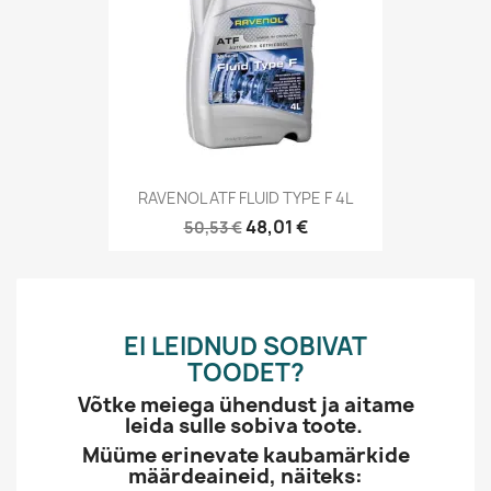
RAVENOL ATF FLUID TYPE F 4L
48,01 €
50,53 €
EI LEIDNUD SOBIVAT
TOODET?
Võtke meiega ühendust ja aitame
leida sulle sobiva toote.
Müüme erinevate kaubamärkide
määrdeaineid, näiteks: