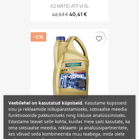
K2 MATIC ATF VI 5L
40,41 €
42,53 €
−5%
favorite_border
Veebilehel on kasutatud küpsiseid.
Kasutame küpsiseid
sisu ja reklaamide isikupärastamiseks, sotsiaalse meedia
RAVENOL ATF JF405E 4L
funktsioonide pakkumiseks ning liikluse analüüsimiseks.
Edastame teavet selle kohta, kuidas meie saiti kasutate, ka
106,68 €
112,30 €
oma sotsiaalse meedia, reklaami- ja analüüsipartneritele,
kes võivad seda kombineerida muu teabega, mida olete