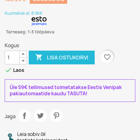
Kuumakse al. 8.96€
Tarneaeg: 1-3 tööpäeva
Kogus

favorite_border
LISA OSTUKORVI

Laos
Üle 59€ tellimused toimetatakse Eestis Venipak
pakiautomaatide kaudu TASUTA!
Jaga
Leia sobiv õli