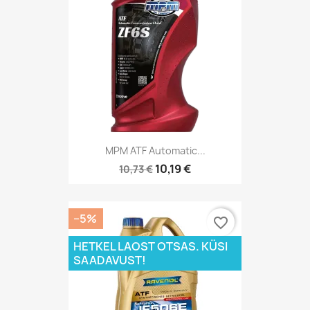
MPM ATF Automatic...
10,19 €
10,73 €
−5%
favorite_border
HETKEL LAOST OTSAS. KÜSI
SAADAVUST!