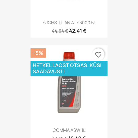
FUCHS TITAN ATF 3000 5L
42,41 €
44,64 €
−5%
favorite_border
HETKEL LAOST OTSAS. KÜSI
SAADAVUST!
COMMA ASW 1L