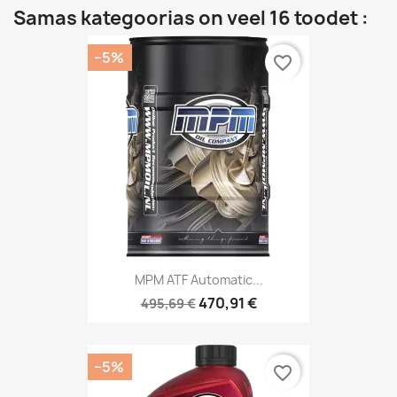
Samas kategoorias on veel 16 toodet :
−5%
favorite_border
MPM ATF Automatic...
470,91 €
495,69 €
−5%
favorite_border