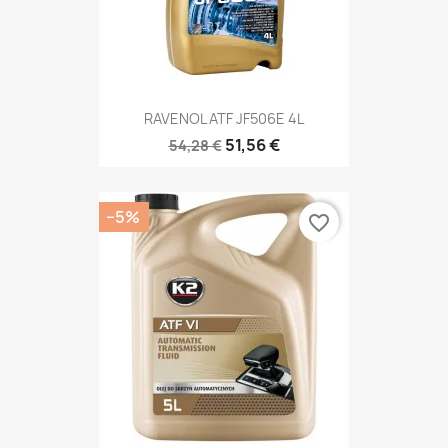
RAVENOL ATF JF506E 4L
51,56 €
54,28 €
−5%
favorite_border