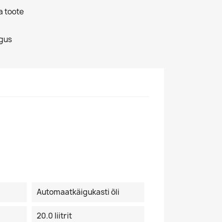
a toote
gus
Automaatkäigukasti õli
20.0 Iiitrit