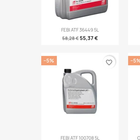
Kiirvaade

FEBI ATF 36449 5L
55,37 €
58,28 €
−5%
−5
favorite_border
Kiirvaade

FEBI ATF 100708 5L
C