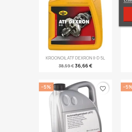
Kiirvaade

KROONOIL ATF DEXRON II-D 5L
36,66 €
38,59 €
−5%
−5
favorite_border