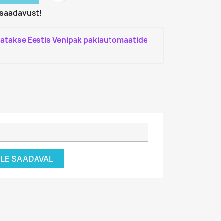
i saadavust!
tatakse Eestis Venipak pakiautomaatide
ÄLLE SAADAVAL