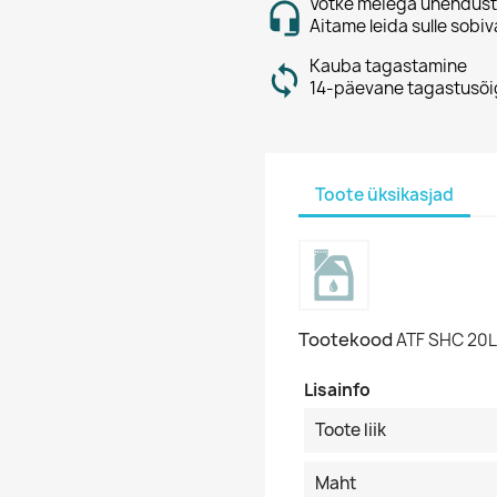
Võtke meiega ühendust
Aitame leida sulle sobiv
Kauba tagastamine
14-päevane tagastusõi
Toote üksikasjad
Tootekood
ATF SHC 20L
Lisainfo
Toote liik
Maht