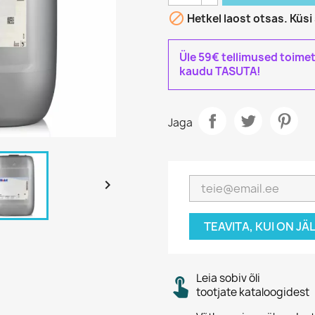

Hetkel laost otsas. Küs
Üle 59€ tellimused toime
kaudu TASUTA!
Jaga

TEAVITA, KUI ON J
Leia sobiv õli
tootjate kataloogidest