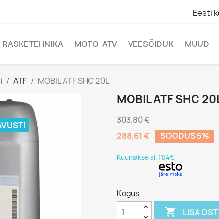
Eesti k
RASKETEHNIKA
MOTO-ATV
VEESÕIDUK
MUUD
i
ATF
MOBIL ATF SHC 20L
MOBIL ATF SHC 20
303,80 €
AVUST!
288,61 €
SOODUS 5%
Kuumakse al. 11.14€
Kogus

LISA OS