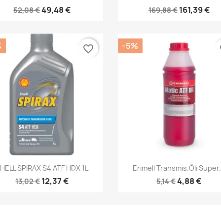
49,48 €
161,39 €
52,08 €
169,88 €
%
−5%
favorite_border
fa
Kiirvaade
Kiirvaade


HELL SPIRAX S4 ATF HDX 1L
Erimell Transmis.õli Super.
12,37 €
4,88 €
13,02 €
5,14 €