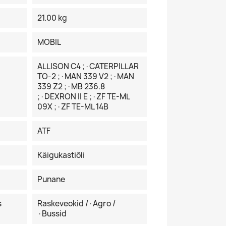
21.00 kg
MOBIL
ALLISON C4 ;·CATERPILLAR
TO-2 ;·MAN 339 V2 ;·MAN
339 Z2 ;·MB 236.8
;·DEXRON II E ;·ZF TE-ML
09X ;·ZF TE-ML 14B
ATF
Käigukastiõli
Punane
s
Raskeveokid /·Agro /
·Bussid