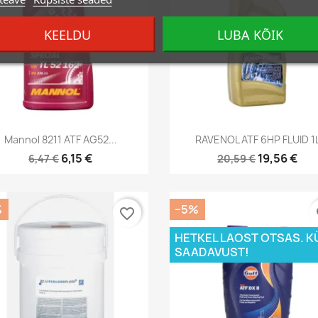
KEELDU
LUBA KÕIK
Kiirvaade
Kiirvaade


Mannol 8211 ATF AG52...
RAVENOL ATF 6HP FLUID 1
6,15 €
19,56 €
6,47 €
20,59 €
%
−5%
favorite_border
fa
HETKEL LAOST OTSAS. K
SAADAVUST!