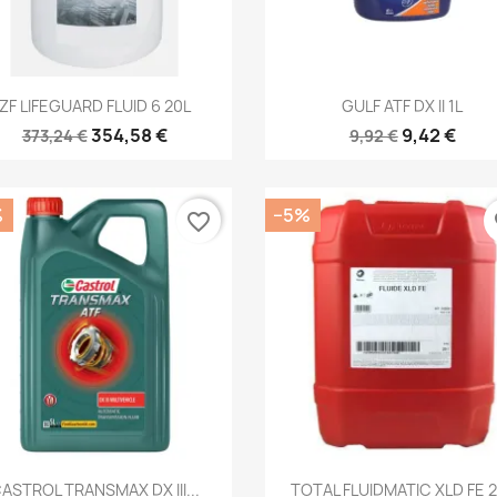
Kiirvaade
Kiirvaade


ZF LIFEGUARD FLUID 6 20L
GULF ATF DX II 1L
354,58 €
9,42 €
373,24 €
9,92 €
%
−5%
favorite_border
fa
Kiirvaade
Kiirvaade


ASTROL TRANSMAX DX III...
TOTAL FLUIDMATIC XLD FE 