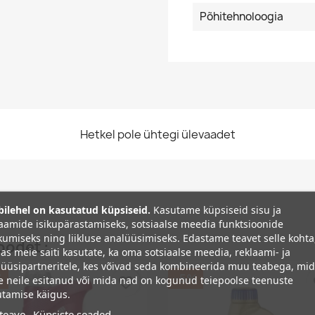
Põhitehnoloogia
Hetkel pole ühtegi ülevaadet
ilehel on kasutatud küpsiseid.
Kasutame küpsiseid sisu ja
aamide isikupärastamiseks, sotsiaalse meedia funktsioonide
umiseks ning liikluse analüüsimiseks. Edastame teavet selle kohta
oodet :
as meie saiti kasutate, ka oma sotsiaalse meedia, reklaami- ja
üüsipartneritele, kes võivad seda kombineerida muu teabega, mi
%
−5%
e neile esitanud või mida nad on kogunud teiepoolse teenuste
favorite_border
fa
tamise käigus.
teave
Küpsiste seaded