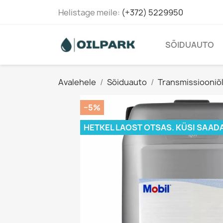
Helistage meile:
(+372) 5229950
SÕIDUAUTO
Avalehele
Sõiduauto
Transmissiooniõl
−5%
HETKEL LAOST OTSAS. KÜSI SAAD