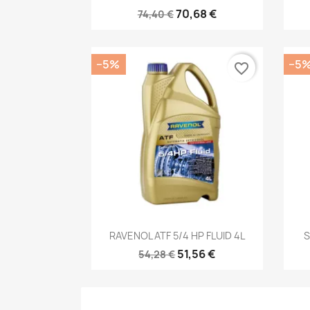
70,68 €
74,40 €
−5%
−5
favorite_border
Kiirvaade

RAVENOL ATF 5/4 HP FLUID 4L
S
51,56 €
54,28 €