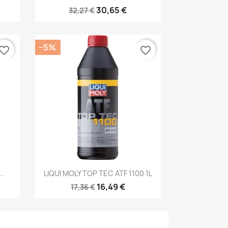
30,65 €
32,27 €
−5%
vorite_border
favorite_border
Kiirvaade

..
LIQUI MOLY TOP TEC ATF 1100 1L
16,49 €
17,36 €