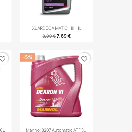
Kiirvaade

XL ARDECA MATIC+ IIIH 1L
7,69 €
8,09 €
−5%
vorite_border
favorite_border
Kiirvaade

20L
Mannol 8207 Automatic ATF D...