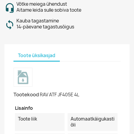
Võtke meiega ühendust
Aitame leida sulle sobiva toote
Kauba tagastamine
14-päevane tagastusõigus
Toote üksikasjad
Tootekood
RAV ATF JF405E 4L
Lisainfo
Toote liik
Automaatkäigukasti
õli