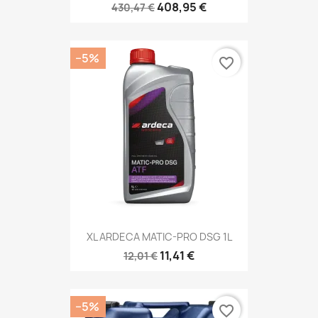
408,95 €
430,47 €
−5%
favorite_border
XL ARDECA MATIC-PRO DSG 1L
11,41 €
12,01 €
−5%
favorite_border