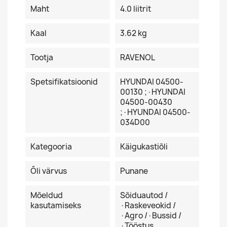
Maht
4.0 liitrit
Kaal
3.62 kg
Tootja
RAVENOL
Spetsifikatsioonid
HYUNDAI 04500-
00130 ;·HYUNDAI
04500-00430
;·HYUNDAI 04500-
034D00
Kategooria
Käigukastiõli
Õli värvus
Punane
Mõeldud
Sõiduautod /
kasutamiseks
·Raskeveokid /
·Agro /·Bussid /
·Tööstus