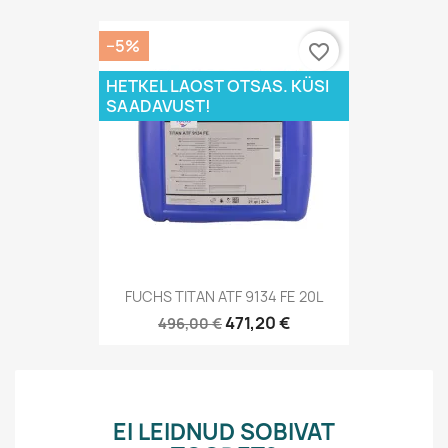
−5%
favorite_border
HETKEL LAOST OTSAS. KÜSI
SAADAVUST!
FUCHS TITAN ATF 9134 FE 20L
471,20 €
496,00 €
EI LEIDNUD SOBIVAT