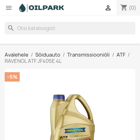
shopping_cart


(0)
search
Avalehele
Sõiduauto
Transmissiooniõli
ATF
RAVENOL ATF JF405E 4L
−5%