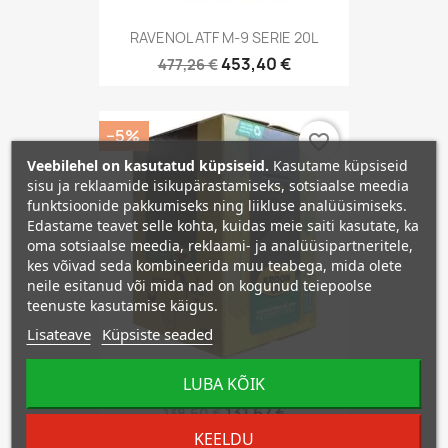
RAVENOL ATF M-9 SERIE 20L
453,40 €
477,26 €
−5%
favorite_border
Veebilehel on kasutatud küpsiseid.
Kasutame küpsiseid
sisu ja reklaamide isikupärastamiseks, sotsiaalse meedia
funktsioonide pakkumiseks ning liikluse analüüsimiseks.
Edastame teavet selle kohta, kuidas meie saiti kasutate, ka
oma sotsiaalse meedia, reklaami- ja analüüsipartneritele,
kes võivad seda kombineerida muu teabega, mida olete
neile esitanud või mida nad on kogunud teiepoolse
teenuste kasutamise käigus.
Lisateave
Küpsiste seaded
LUBA KÕIK
KROONOIL SP MATIC 4036 15L
131,67 €
138,60 €
KEELDU