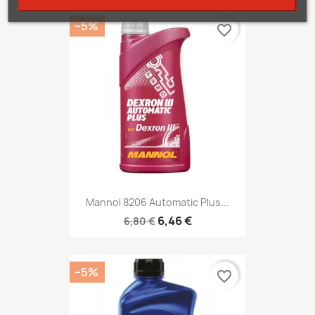
−5%
favorite_border
Mannol 8206 Automatic Plus...
6,46 €
6,80 €
−5%
favorite_border