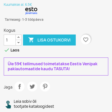
Kuumakse al. 6.5€
Tarneaeg: 1-3 tööpäeva
Kogus

favorite_border
LISA OSTUKORVI

Laos
Üle 59€ tellimused toimetatakse Eestis Venipak
pakiautomaatide kaudu TASUTA!
Jaga
Leia sobiv õli
tootjate kataloogidest