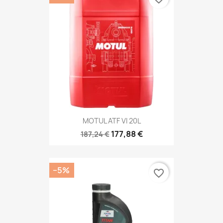
MOTUL ATF VI 20L
177,88 €
187,24 €
−5%
favorite_border