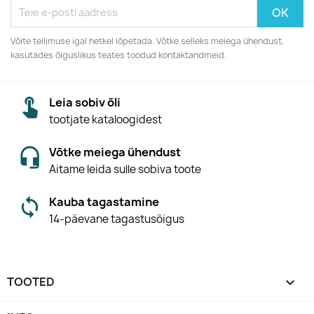
Võite tellimuse igal hetkel lõpetada. Võtke selleks meiega ühendust,
kasutades õiguslikus teates toodud kontaktandmeid.
Leia sobiv õli
tootjate kataloogidest
Võtke meiega ühendust
Aitame leida sulle sobiva toote
Kauba tagastamine
14-päevane tagastusõigus
TOOTED
