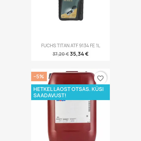
FUCHS TITAN ATF 9134 FE 1L
35,34 €
37,20 €
−5%
favorite_border
HETKEL LAOST OTSAS. KÜSI
SAADAVUST!