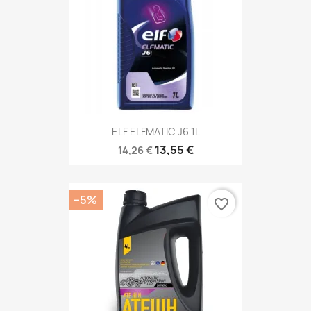
ELF ELFMATIC J6 1L
13,55 €
14,26 €
−5%
favorite_border