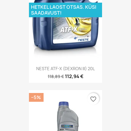
HETKEL LAOST OTSAS. KÜSI
SAADAVUST!
NESTE ATF-X (DEXRON III) 20L
112,94 €
118,89 €
−5%
favorite_border