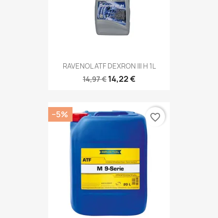
RAVENOL ATF DEXRON III H 1L
14,22 €
14,97 €
−5%
favorite_border