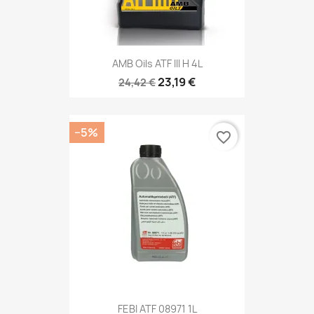
AMB Oils ATF III H 4L
23,19 €
24,42 €
−5%
favorite_border
FEBI ATF 08971 1L