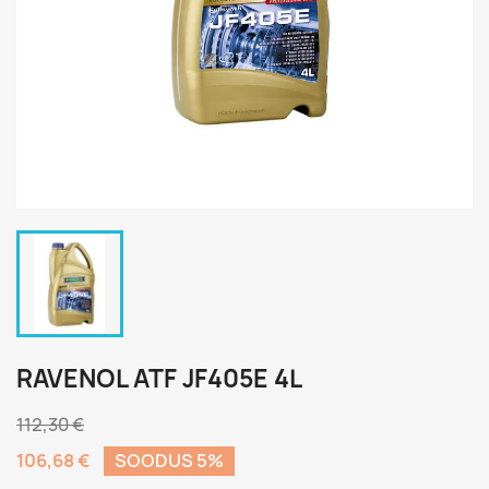
RAVENOL ATF JF405E 4L
112,30 €
106,68 €
SOODUS 5%