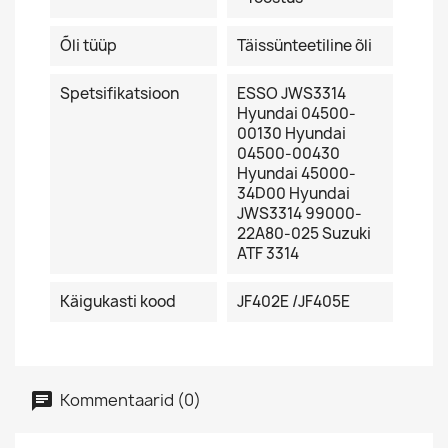
Õli tüüp
Täissünteetiline õli
Spetsifikatsioon
ESSO JWS3314
Hyundai 04500-
00130 Hyundai
04500-00430
Hyundai 45000-
34D00 Hyundai
JWS3314 99000-
22A80-025 Suzuki
ATF 3314
Käigukasti kood
JF402E /JF405E
Kommentaarid (0)