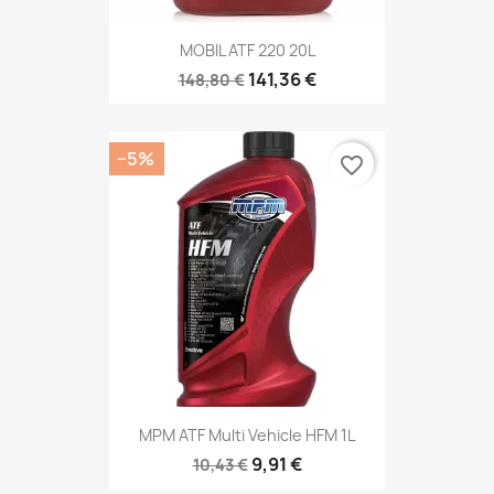
MOBIL ATF 220 20L
141,36 €
148,80 €
−5%
favorite_border
MPM ATF Multi Vehicle HFM 1L
9,91 €
10,43 €