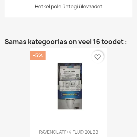
Hetkel pole ühtegi ülevaadet
Samas kategoorias on veel 16 toodet :
−5%
favorite_border
RAVENOL ATF+4 FLUID 20L BB