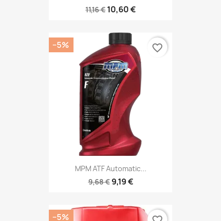
10,60 €
11,16 €
−5%
favorite_border
MPM ATF Automatic...
9,19 €
9,68 €
−5%
favorite_border