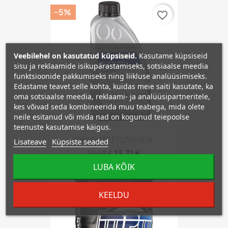
−5%
favorite_border
Veebilehel on kasutatud küpsiseid.
Kasutame küpsiseid
sisu ja reklaamide isikupärastamiseks, sotsiaalse meedia
funktsioonide pakkumiseks ning liikluse analüüsimiseks.
Edastame teavet selle kohta, kuidas meie saiti kasutate, ka
oma sotsiaalse meedia, reklaami- ja analüüsipartneritele,
kes võivad seda kombineerida muu teabega, mida olete
neile esitanud või mida nad on kogunud teiepoolse
teenuste kasutamise käigus.
SWAG ATF ETL7045E 1L
Lisateave
Küpsiste seaded
13,71 €
14,43 €
LUBA KÕIK
−5%
favorite_border
KEELDU