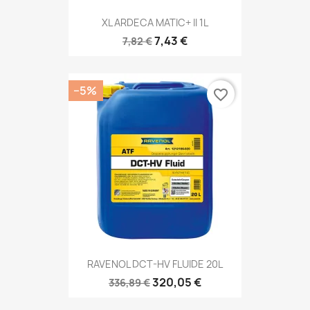
XL ARDECA MATIC+ II 1L
7,43 €
7,82 €
−5%
favorite_border
RAVENOL DCT-HV FLUIDE 20L
320,05 €
336,89 €