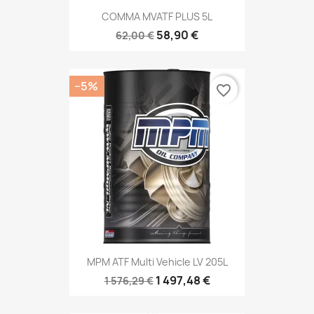
COMMA MVATF PLUS 5L
58,90 €
62,00 €
−5%
favorite_border
MPM ATF Multi Vehicle LV 205L
1 497,48 €
1 576,29 €