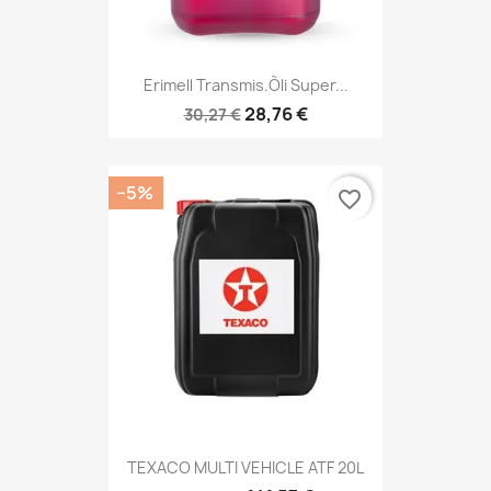
Erimell Transmis.õli Super...
28,76 €
30,27 €
−5%
favorite_border
TEXACO MULTI VEHICLE ATF 20L