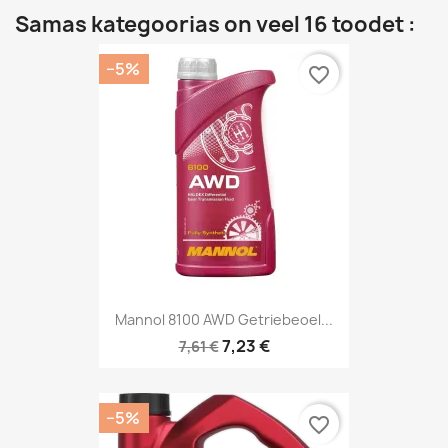
Samas kategoorias on veel 16 toodet :
−5%
favorite_border
Mannol 8100 AWD Getriebeoel...
7,23 €
7,61 €
−5%
favorite_border