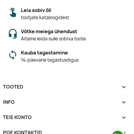
Leia sobiv õli
tootjate kataloogidest
Võtke meiega ühendust
Aitame leida sulle sobiva toote
Kauba tagastamine
14-päevane tagastusõigus
TOOTED

INFO

TEIE KONTO

POE KONTAKTID
keyboard_arrow_down