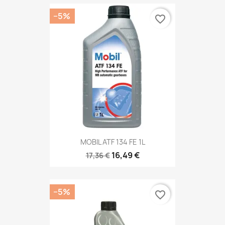
−5%
favorite_border
MOBIL ATF 134 FE 1L
16,49 €
17,36 €
−5%
favorite_border