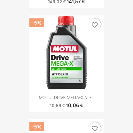
141,57 €
149,02 €
−5%
favorite_border
MOTUL DRIVE MEGA-X ATF...
10,06 €
10,59 €
−5%
favorite_border