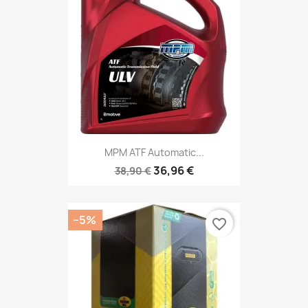
MPM ATF Automatic...
36,96 €
38,90 €
−5%
favorite_border