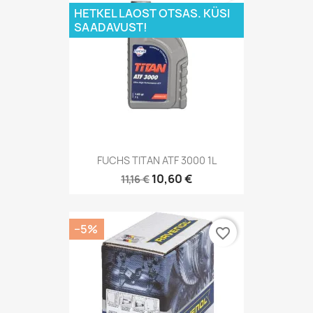
HETKEL LAOST OTSAS. KÜSI
SAADAVUST!
FUCHS TITAN ATF 3000 1L
10,60 €
11,16 €
−5%
favorite_border