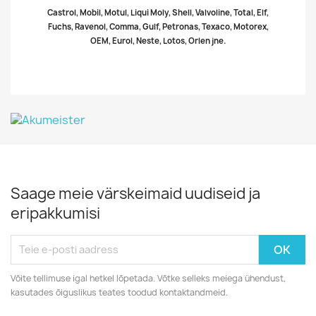
Castrol, Mobil, Motul, Liqui Moly, Shell, Valvoline, Total, Elf,
Fuchs, Ravenol, Comma, Gulf, Petronas, Texaco, Motorex,
OEM, Eurol, Neste, Lotos, Orlen jne.
Saage meie värskeimaid uudiseid ja
eripakkumisi
Võite tellimuse igal hetkel lõpetada. Võtke selleks meiega ühendust,
kasutades õiguslikus teates toodud kontaktandmeid.