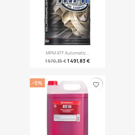
MPM ATF Automatic...
1 491,83 €
1 570,35 €
−5%
favorite_border