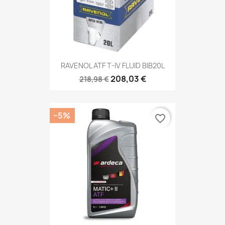
RAVENOL ATF T-IV FLUID BIB20L
208,03 €
218,98 €
−5%
favorite_border