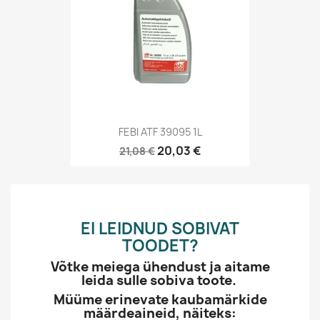
FEBI ATF 39095 1L
20,03 €
21,08 €
EI LEIDNUD SOBIVAT
TOODET?
Võtke meiega ühendust ja aitame
leida sulle sobiva toote.
Müüme erinevate kaubamärkide
määrdeaineid, näiteks: