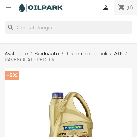
shopping_cart


(0)
search
Avalehele
Sõiduauto
Transmissiooniõli
ATF
RAVENOL ATF RED-1 4L
−5%