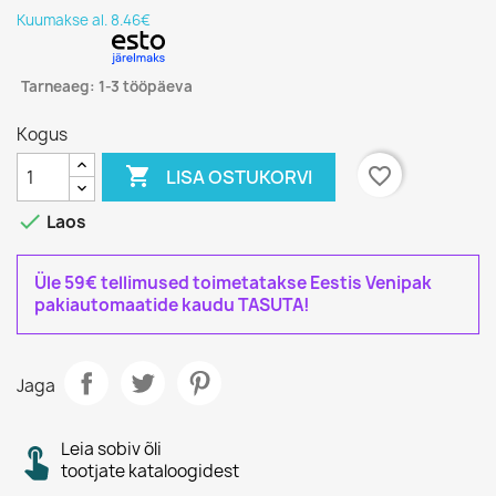
Kuumakse al. 8.46€
Tarneaeg: 1-3 tööpäeva
Kogus

favorite_border
LISA OSTUKORVI

Laos
Üle 59€ tellimused toimetatakse Eestis Venipak
pakiautomaatide kaudu TASUTA!
Jaga
Leia sobiv õli
tootjate kataloogidest