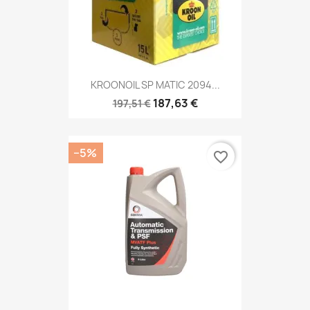
KROONOIL SP MATIC 2094...
187,63 €
197,51 €
−5%
favorite_border