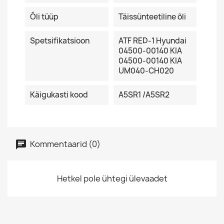
Õli tüüp
Täissünteetiline õli
Spetsifikatsioon
ATF RED-1 Hyundai
04500-00140 KIA
04500-00140 KIA
UM040-CH020
Käigukasti kood
A5SR1 /A5SR2
Kommentaarid (0)
Hetkel pole ühtegi ülevaadet