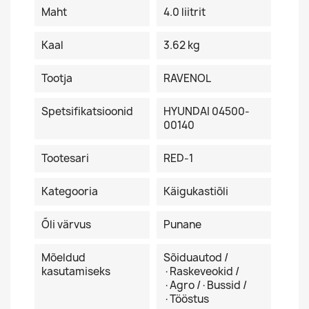
Maht
4.0 liitrit
Kaal
3.62 kg
Tootja
RAVENOL
Spetsifikatsioonid
HYUNDAI 04500-
00140
Tootesari
RED-1
Kategooria
Käigukastiõli
Õli värvus
Punane
Mõeldud
Sõiduautod /
kasutamiseks
·Raskeveokid /
·Agro /·Bussid /
·Tööstus