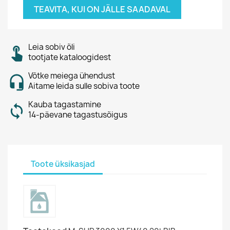
TEAVITA, KUI ON JÄLLE SAADAVAL
Leia sobiv õli
tootjate kataloogidest
Võtke meiega ühendust
Aitame leida sulle sobiva toote
Kauba tagastamine
14-päevane tagastusõigus
Toote üksikasjad