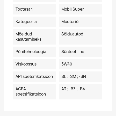
Tootesari
Mobil Super
Kategooria
Mootoriõli
Mõeldud
Sõiduautod
kasutamiseks
Põhitehnoloogia
Sünteetiline
Viskoossus
5W40
API spetsifikatsioon
SL ;·SM ;·SN
ACEA
A3 ;·B3 ;·B4
spetsifikatsioon