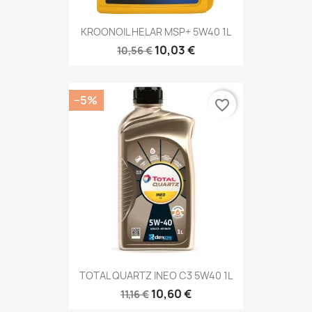
KROONOIL HELAR MSP+ 5W40 1L
10,03 €
10,56 €
−5%
favorite_border
TOTAL QUARTZ INEO C3 5W40 1L
10,60 €
11,16 €