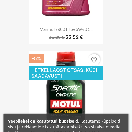
Mannol 7903 Elite 5W40 5L
33,52 €
35,29 €
−5%
favorite_border
HETKEL LAOST OTSAS. KÜSI
SAADAVUST!
Veebilehel on kasutatud küpsiseid.
Kasutame küpsiseid
sisu ja reklaamide isikupärastamiseks, sotsiaalse meedia