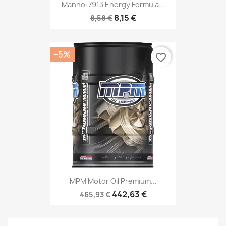
Mannol 7913 Energy Formula...
8,15 €
8,58 €
−5%
favorite_border
MPM Motor Oil Premium...
442,63 €
465,93 €