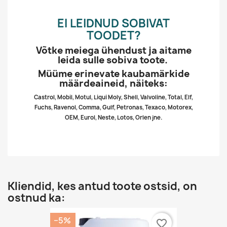
EI LEIDNUD SOBIVAT
TOODET?
Võtke meiega ühendust ja aitame
leida sulle sobiva toote.
Müüme erinevate kaubamärkide
määrdeaineid, näiteks:
Castrol, Mobil, Motul, Liqui Moly, Shell, Valvoline, Total, Elf,
Fuchs, Ravenol, Comma, Gulf, Petronas, Texaco, Motorex,
OEM, Eurol, Neste, Lotos, Orlen jne.
Kliendid, kes antud toote ostsid, on
ostnud ka:
−5%
favorite_border