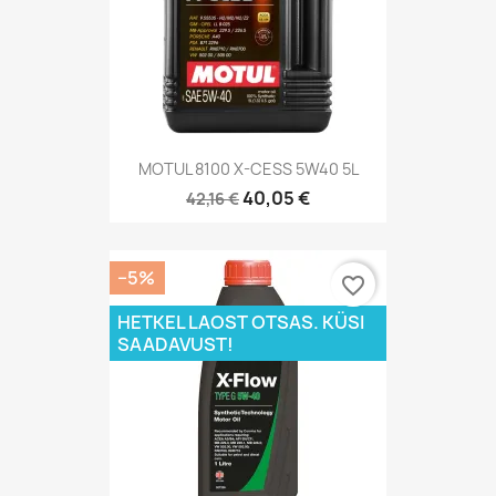
MOTUL 8100 X-CESS 5W40 5L
40,05 €
42,16 €
−5%
favorite_border
HETKEL LAOST OTSAS. KÜSI
SAADAVUST!