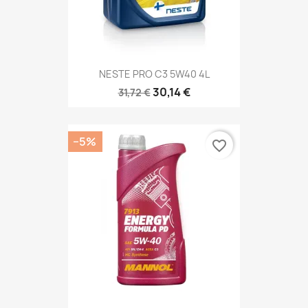
NESTE PRO C3 5W40 4L
30,14 €
31,72 €
−5%
favorite_border