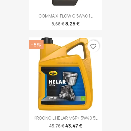
COMMA X-FLOW G 5W40 1L
8,25 €
8,68 €
−5%
favorite_border
KROONOIL HELAR MSP+ 5W40 5L
43,47 €
45,76 €