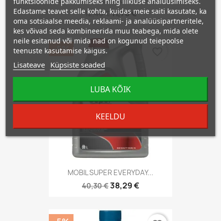
MOTUL SPECIFIC CNG/LPG 5W40 1L
funktsioonide pakkumiseks ning liikluse analüüsimiseks.
Edastame teavet selle kohta, kuidas meie saiti kasutate, ka
11,78 €
12,40 €
oma sotsiaalse meedia, reklaami- ja analüüsipartneritele,
kes võivad seda kombineerida muu teabega, mida olete
neile esitanud või mida nad on kogunud teiepoolse
−5%
teenuste kasutamise käigus.
favorite_border
Lisateave
Küpsiste seaded
LUBA KÕIK
KEELDU
MOBIL SUPER EVERYDAY...
38,29 €
40,30 €