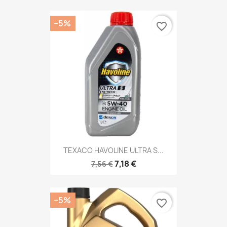
−5%
favorite_border
TEXACO HAVOLINE ULTRA S...
7,18 €
7,56 €
−5%
favorite_border