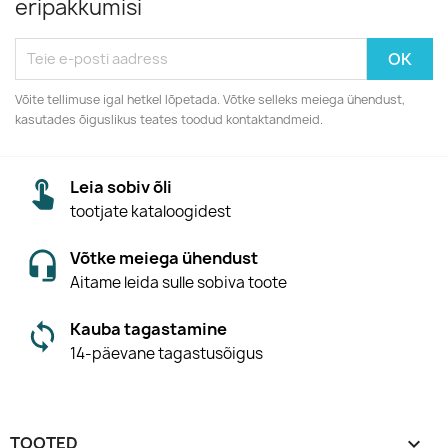
eripakkumisi
Võite tellimuse igal hetkel lõpetada. Võtke selleks meiega ühendust,
kasutades õiguslikus teates toodud kontaktandmeid.
Leia sobiv õli
tootjate kataloogidest
Võtke meiega ühendust
Aitame leida sulle sobiva toote
Kauba tagastamine
14-päevane tagastusõigus
TOOTED
