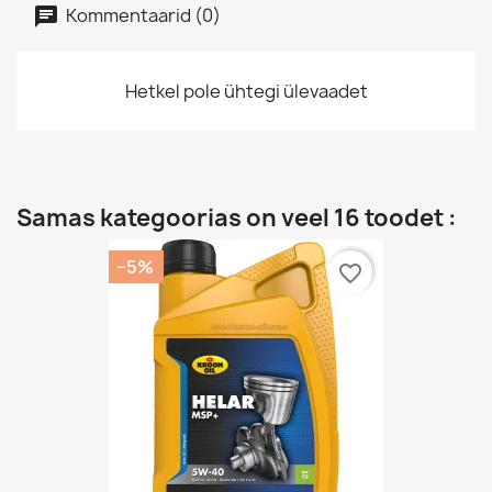
Kommentaarid (0)
Hetkel pole ühtegi ülevaadet
Samas kategoorias on veel 16 toodet :
−5%
favorite_border