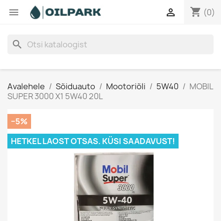
shopping_cart


(0)
search
Avalehele
Sõiduauto
Mootoriõli
5W40
MOBIL
SUPER 3000 X1 5W40 20L
−5%
HETKEL LAOST OTSAS. KÜSI SAADAVUST!