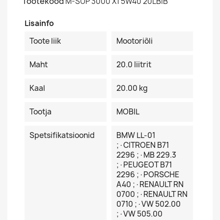
Tootekood
M-SUP 3000 X1 5W40 20LBIB
Lisainfo
Toote liik
Mootoriõli
Maht
20.0 Iiitrit
Kaal
20.00 kg
Tootja
MOBIL
Spetsifikatsioonid
BMW LL-01
;·CITROEN B71
2296 ;·MB 229.3
;·PEUGEOT B71
2296 ;·PORSCHE
A40 ;·RENAULT RN
0700 ;·RENAULT RN
0710 ;·VW 502.00
;·VW 505.00