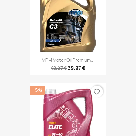
MPM Motor Oil Premium...
39,97 €
42,07 €
−5%
favorite_border