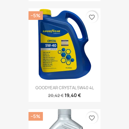
−5%
favorite_border
GOODYEAR CRYSTAL 5W40 4L
19,40 €
20,42 €
−5%
favorite_border