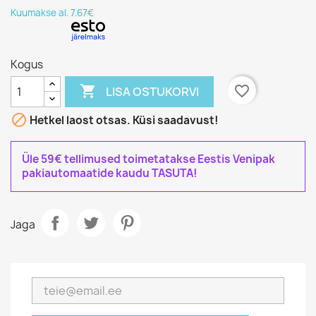
Kuumakse al. 7.67€
Kogus

favorite_border
LISA OSTUKORVI

Hetkel laost otsas. Küsi saadavust!
Üle 59€ tellimused toimetatakse Eestis Venipak
pakiautomaatide kaudu TASUTA!
Jaga