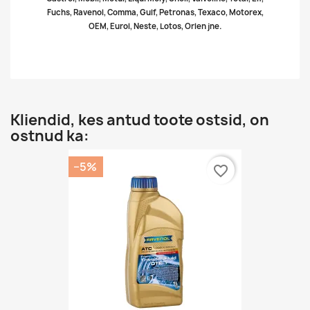
Fuchs, Ravenol, Comma, Gulf, Petronas, Texaco, Motorex,
OEM, Eurol, Neste, Lotos, Orlen jne.
Kliendid, kes antud toote ostsid, on
ostnud ka:
−5%
favorite_border