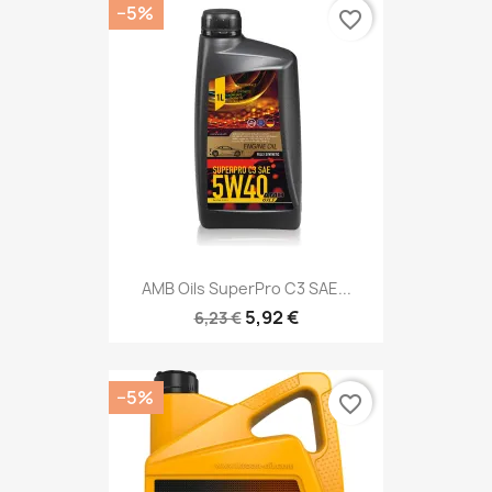
−5%
favorite_border
AMB Oils SuperPro C3 SAE...
5,92 €
6,23 €
−5%
favorite_border