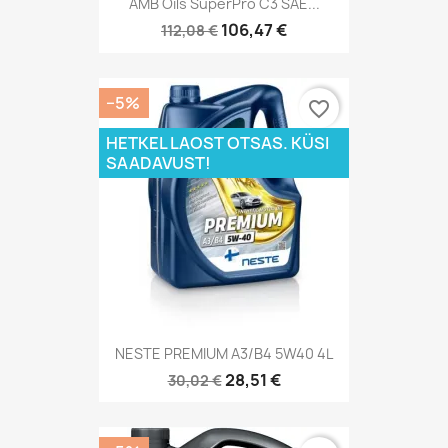
AMB Oils SuperPro C3 SAE...
106,47 €
112,08 €
−5%
favorite_border
HETKEL LAOST OTSAS. KÜSI
SAADAVUST!
NESTE PREMIUM A3/B4 5W40 4L
28,51 €
30,02 €