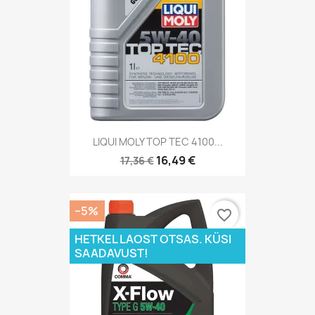
LIQUI MOLY TOP TEC 4100...
16,49 €
17,36 €
−5%
favorite_border
HETKEL LAOST OTSAS. KÜSI
SAADAVUST!