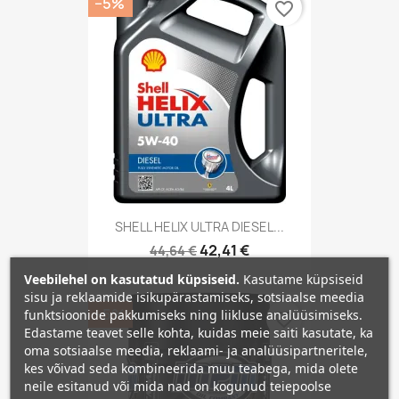
−5%
favorite_border
SHELL HELIX ULTRA DIESEL...
42,41 €
44,64 €
Veebilehel on kasutatud küpsiseid.
Kasutame küpsiseid
sisu ja reklaamide isikupärastamiseks, sotsiaalse meedia
−5%
funktsioonide pakkumiseks ning liikluse analüüsimiseks.
favorite_border
Edastame teavet selle kohta, kuidas meie saiti kasutate, ka
oma sotsiaalse meedia, reklaami- ja analüüsipartneritele,
kes võivad seda kombineerida muu teabega, mida olete
neile esitanud või mida nad on kogunud teiepoolse