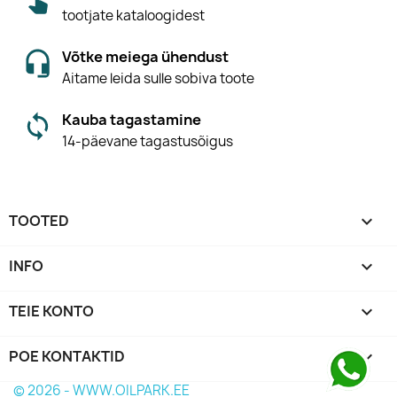
tootjate kataloogidest
Võtke meiega ühendust
Aitame leida sulle sobiva toote
Kauba tagastamine
14-päevane tagastusõigus
TOOTED

INFO

TEIE KONTO

POE KONTAKTID
keyboard_arrow_down
© 2026 - WWW.OILPARK.EE