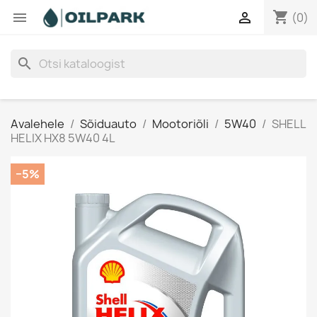
shopping_cart


(0)
search
Avalehele
Sõiduauto
Mootoriõli
5W40
SHELL
HELIX HX8 5W40 4L
−5%