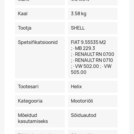
Kaal
3.58 kg
Tootja
SHELL
Spetsifikatsioonid
FIAT 9.55535 M2
;·MB 229.3
;·RENAULT RN 0700
;·RENAULT RN 0710
;·VW 502.00 ;·VW
505.00
Tootesari
Helix
Kategooria
Mootoriõli
Mõeldud
Sõiduautod
kasutamiseks