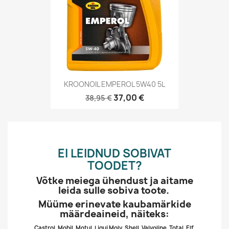
KROONOIL EMPEROL 5W40 5L
37,00 €
38,95 €
EI LEIDNUD SOBIVAT
TOODET?
Võtke meiega ühendust ja aitame
leida sulle sobiva toote.
Müüme erinevate kaubamärkide
määrdeaineid, näiteks:
Castrol, Mobil, Motul, Liqui Moly, Shell, Valvoline, Total, Elf,