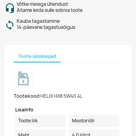
Võtke meiega ühendust
Aitame leida sulle sobiva toote
Kauba tagastamine
14-päevane tagastusõigus
Toote üksikasjad
Tootekood
HELIX HX8 5W40 4L
Lisainfo
Toote liik
Mootoriõli
Maht
4.0 liitrit