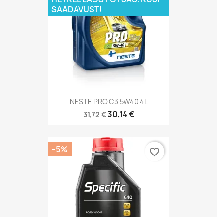
SAADAVUST!
NESTE PRO C3 5W40 4L
30,14 €
31,72 €
−5%
favorite_border