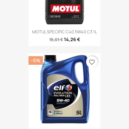
MOTUL SPECIFIC C40 5W40 C3 1L
14,26 €
15,01 €
−5%
favorite_border