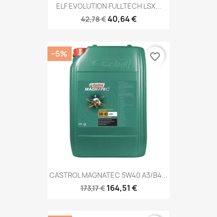
ELF EVOLUTION FULLTECH LSX...
40,64 €
42,78 €
−5%
favorite_border
CASTROL MAGNATEC 5W40 A3/B4...
164,51 €
173,17 €