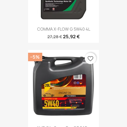
COMMA X-FLOW G 5W40 4L
25,92 €
27,28 €
−5%
favorite_border