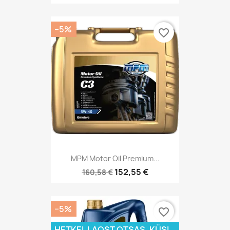
−5%
favorite_border
MPM Motor Oil Premium...
152,55 €
160,58 €
−5%
favorite_border
HETKEL LAOST OTSAS. KÜSI