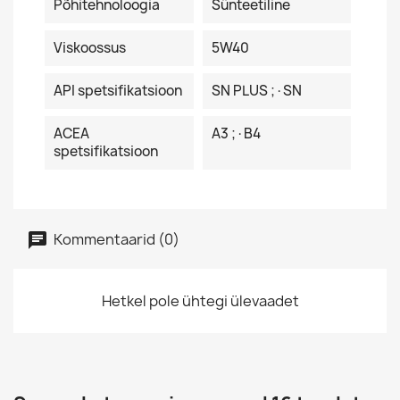
Põhitehnoloogia
Sünteetiline
Viskoossus
5W40
API spetsifikatsioon
SN PLUS ;·SN
ACEA
A3 ;·B4
spetsifikatsioon
Kommentaarid (0)
Hetkel pole ühtegi ülevaadet