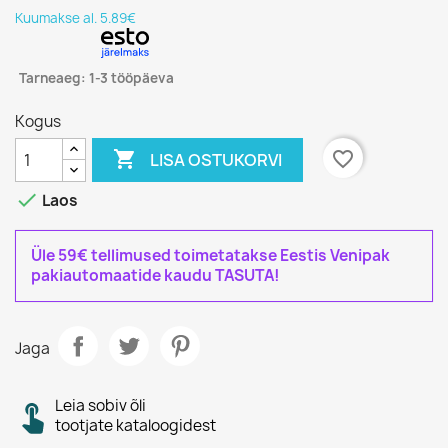
Kuumakse al. 5.89€
Tarneaeg: 1-3 tööpäeva
Kogus

favorite_border
LISA OSTUKORVI

Laos
Üle 59€ tellimused toimetatakse Eestis Venipak
pakiautomaatide kaudu TASUTA!
Jaga
Leia sobiv õli
tootjate kataloogidest