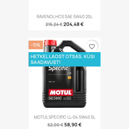
RAVENOL HCS SAE 5W40 20L
204,48 €
215,24 €
−5%
favorite_border
HETKEL LAOST OTSAS. KÜSI
SAADAVUST!
MOTUL SPECIFIC LL-04 5W40 5L
58,90 €
62,00 €