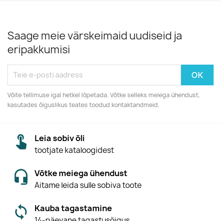
Saage meie värskeimaid uudiseid ja
eripakkumisi
Võite tellimuse igal hetkel lõpetada. Võtke selleks meiega ühendust,
kasutades õiguslikus teates toodud kontaktandmeid.
Leia sobiv õli
tootjate kataloogidest
Võtke meiega ühendust
Aitame leida sulle sobiva toote
Kauba tagastamine
14-päevane tagastusõigus