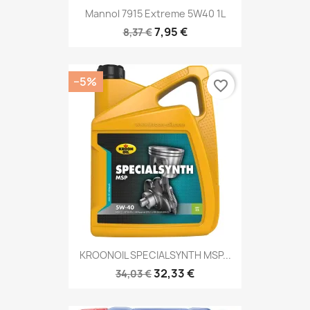
Mannol 7915 Extreme 5W40 1L
7,95 €
8,37 €
−5%
favorite_border
KROONOIL SPECIALSYNTH MSP...
32,33 €
34,03 €