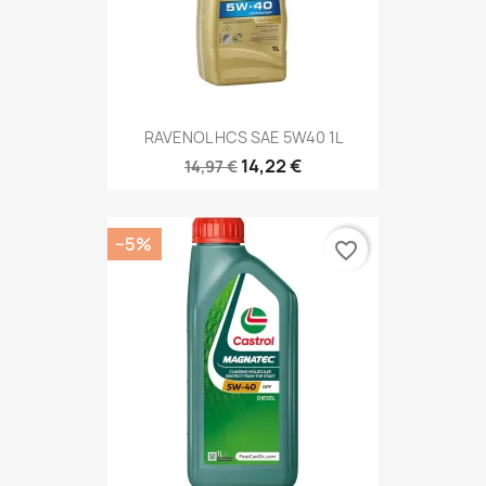
RAVENOL HCS SAE 5W40 1L
14,22 €
14,97 €
−5%
favorite_border