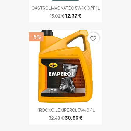
CASTROL MAGNATEC 5W40 DPF 1L
12,37 €
13,02 €
−5%
favorite_border
KROONOIL EMPEROL 5W40 4L
30,86 €
32,48 €