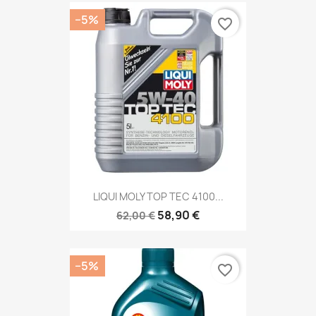
−5%
favorite_border
LIQUI MOLY TOP TEC 4100...
58,90 €
62,00 €
−5%
favorite_border