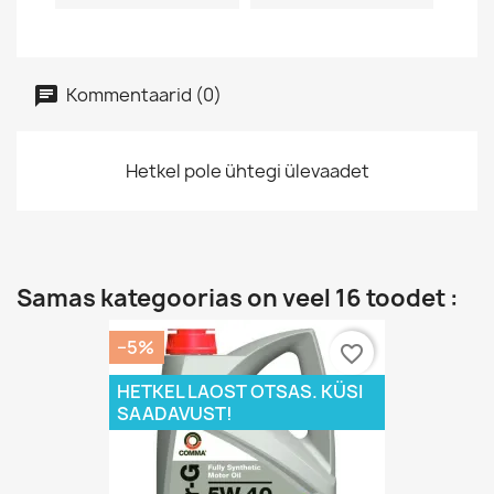
Kommentaarid (0)
Hetkel pole ühtegi ülevaadet
Samas kategoorias on veel 16 toodet :
−5%
favorite_border
HETKEL LAOST OTSAS. KÜSI
SAADAVUST!