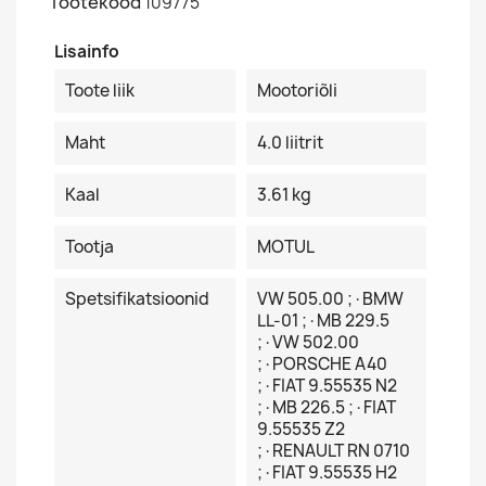
Tootekood
109775
Lisainfo
Toote liik
Mootoriõli
Maht
4.0 liitrit
Kaal
3.61 kg
Tootja
MOTUL
Spetsifikatsioonid
VW 505.00 ;·BMW
LL-01 ;·MB 229.5
;·VW 502.00
;·PORSCHE A40
;·FIAT 9.55535 N2
;·MB 226.5 ;·FIAT
9.55535 Z2
;·RENAULT RN 0710
;·FIAT 9.55535 H2