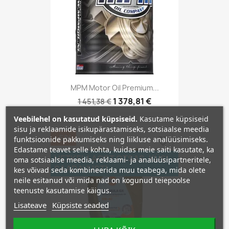
MPM Motor Oil Premium...
1 378,81 €
1 451,38 €
Veebilehel on kasutatud küpsiseid.
Kasutame küpsiseid
sisu ja reklaamide isikupärastamiseks, sotsiaalse meedia
−5%
funktsioonide pakkumiseks ning liikluse analüüsimiseks.
favorite_border
Edastame teavet selle kohta, kuidas meie saiti kasutate, ka
HETKEL LAOST OTSAS. KÜSI
oma sotsiaalse meedia, reklaami- ja analüüsipartneritele,
SAADAVUST!
kes võivad seda kombineerida muu teabega, mida olete
neile esitanud või mida nad on kogunud teiepoolse
teenuste kasutamise käigus.
Lisateave
Küpsiste seaded