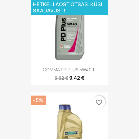
HETKEL LAOST OTSAS. KÜSI
SAADAVUST!
COMMA PD PLUS 5W40 1L
9,42 €
9,92 €
−5%
favorite_border