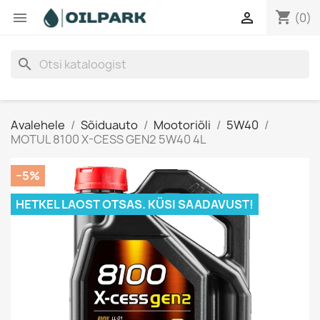
shopping_cart


(0)
search
Avalehele
Sõiduauto
Mootoriõli
5W40
MOTUL 8100 X-CESS GEN2 5W40 4L
−5%
HETKEL LAOST OTSAS. KÜSI SAADAVUST!