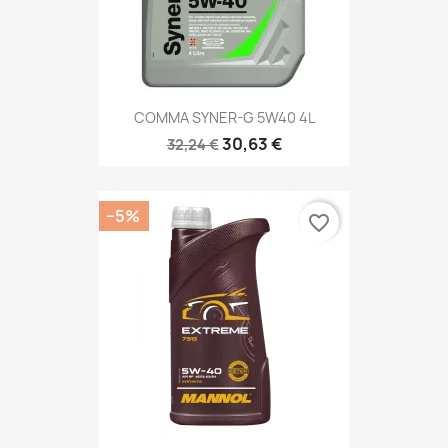
COMMA SYNER-G 5W40 4L
30,63 €
32,24 €
−5%
favorite_border