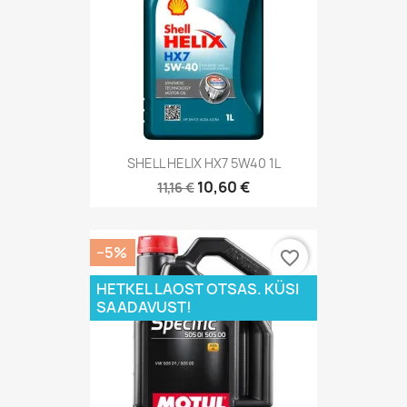
SHELL HELIX HX7 5W40 1L
10,60 €
11,16 €
−5%
favorite_border
HETKEL LAOST OTSAS. KÜSI
SAADAVUST!