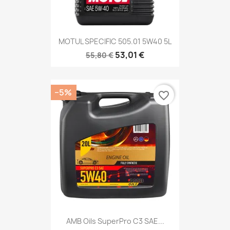
MOTUL SPECIFIC 505.01 5W40 5L
53,01 €
55,80 €
−5%
favorite_border
AMB Oils SuperPro C3 SAE...