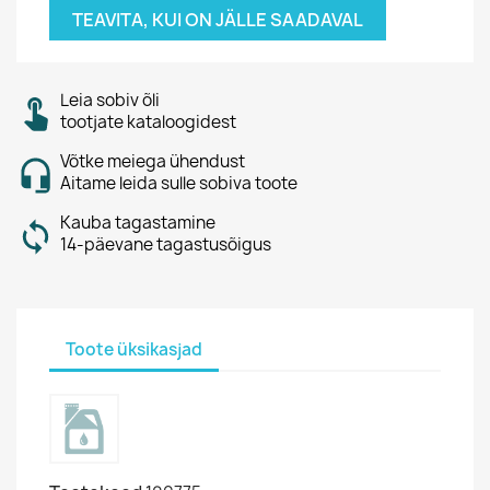
TEAVITA, KUI ON JÄLLE SAADAVAL
Leia sobiv õli
tootjate kataloogidest
Võtke meiega ühendust
Aitame leida sulle sobiva toote
Kauba tagastamine
14-päevane tagastusõigus
Toote üksikasjad