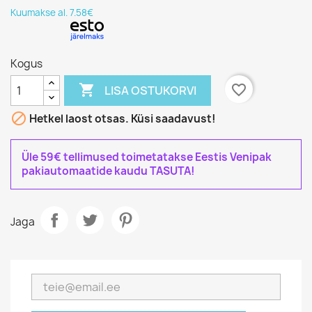
Kuumakse al. 7.58€
Kogus

favorite_border
LISA OSTUKORVI

Hetkel laost otsas. Küsi saadavust!
Üle 59€ tellimused toimetatakse Eestis Venipak
pakiautomaatide kaudu TASUTA!
Jaga