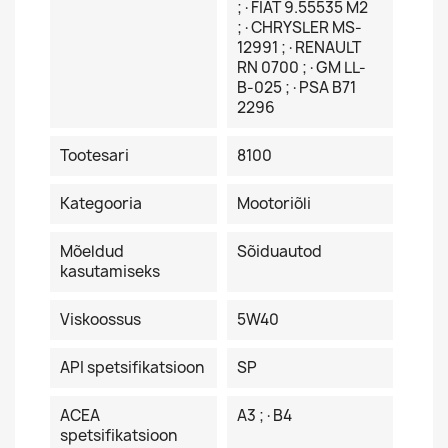
;·FIAT 9.55535 M2
;·CHRYSLER MS-
12991 ;·RENAULT
RN 0700 ;·GM LL-
B-025 ;·PSA B71
2296
Tootesari
8100
Kategooria
Mootoriõli
Mõeldud
Sõiduautod
kasutamiseks
Viskoossus
5W40
API spetsifikatsioon
SP
ACEA
A3 ;·B4
spetsifikatsioon