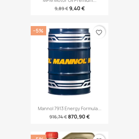
MPM Motor Oil Premium...
9,40 €
9,89 €
−5%
favorite_border
Mannol 7913 Energy Formula...
870,90 €
916,74 €