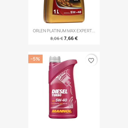
ORLEN PLATINUM MAX EXPERT...
7,66 €
8,06 €
−5%
favorite_border