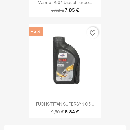
Mannol 7904 Diesel Turbo...
7,05 €
7,42 €
−5%
favorite_border
FUCHS TITAN SUPERSYN C3...
8,84 €
9,30 €