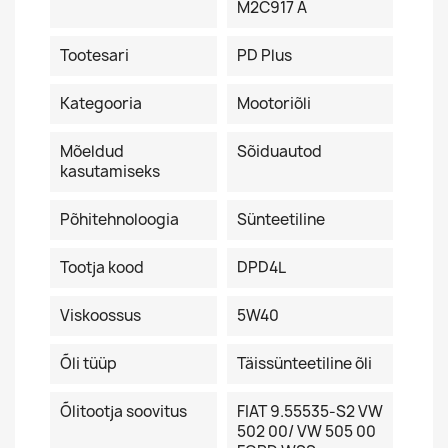
M2C917 A
Tootesari
PD Plus
Kategooria
Mootoriõli
Mõeldud
Sõiduautod
kasutamiseks
Põhitehnoloogia
Sünteetiline
Tootja kood
DPD4L
Viskoossus
5W40
Õli tüüp
Täissünteetiline õli
Õlitootja soovitus
FIAT 9.55535-S2 VW
502 00/ VW 505 00