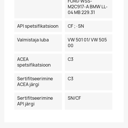
FORD WSS-
M2C917-A BMW LL-
04 MB 229.31
API spetsifikatsioon
CF ;·SN
Valmistaja luba
VW 501 01/ VW 505
00
ACEA
C3
spetsifikatsioon
Sertifitseerimine
C3
ACEA järgi
Sertifitseerimine
SN/CF
API järgi