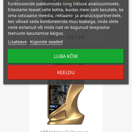
funktsioonide pakkumiseks ning liikluse analüüsimiseks.
Edastame teavet selle kohta, kuidas meie saiti kasutate, ka
oma sotsiaalse meedia, reklaami- ja analüüsipartneritele,
kes võivad seda kombineerida muu teabega, mida olete
neile esitanud või mida nad on kogunud teiepoolse
MOTUL 300V 5W40 5L
teenuste kasutamise käigus.
129,72 €
136,55 €
Lisateave
Küpsiste seaded
LUBA KÕIK
−5%
favorite_border
KEELDU