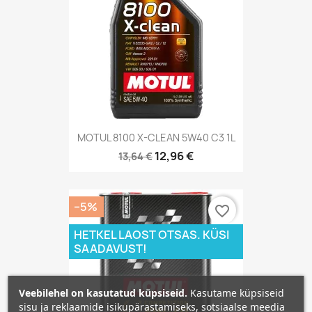
MOTUL 8100 X-CLEAN 5W40 C3 1L
12,96 €
13,64 €
−5%
favorite_border
HETKEL LAOST OTSAS. KÜSI
SAADAVUST!
Veebilehel on kasutatud küpsiseid.
Kasutame küpsiseid
sisu ja reklaamide isikupärastamiseks, sotsiaalse meedia