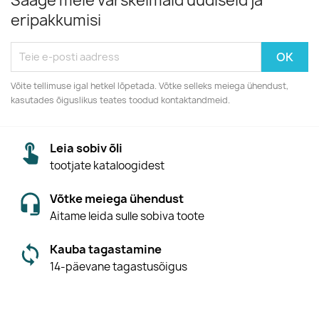
Saage meie värskeimaid uudiseid ja
eripakkumisi
Võite tellimuse igal hetkel lõpetada. Võtke selleks meiega ühendust,
kasutades õiguslikus teates toodud kontaktandmeid.
Leia sobiv õli
tootjate kataloogidest
Võtke meiega ühendust
Aitame leida sulle sobiva toote
Kauba tagastamine
14-päevane tagastusõigus