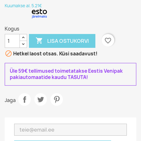
Kuumakse al. 5.21€
Kogus

favorite_border
LISA OSTUKORVI

Hetkel laost otsas. Küsi saadavust!
Üle 59€ tellimused toimetatakse Eestis Venipak
pakiautomaatide kaudu TASUTA!
Jaga