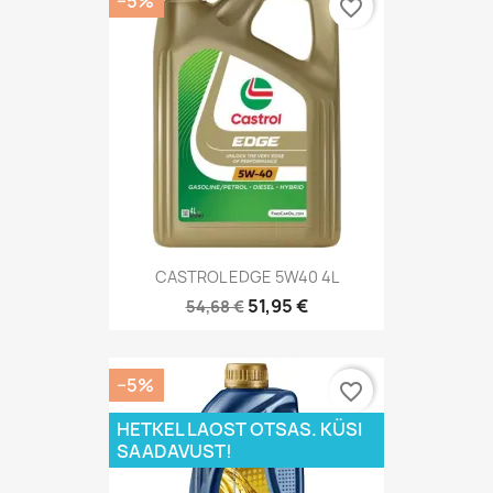
−5%
favorite_border
CASTROL EDGE 5W40 4L
51,95 €
54,68 €
−5%
favorite_border
HETKEL LAOST OTSAS. KÜSI
SAADAVUST!