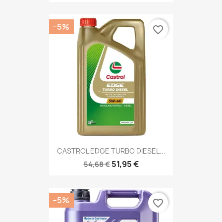
−5%
favorite_border
CASTROL EDGE TURBO DIESEL...
51,95 €
54,68 €
−5%
favorite_border