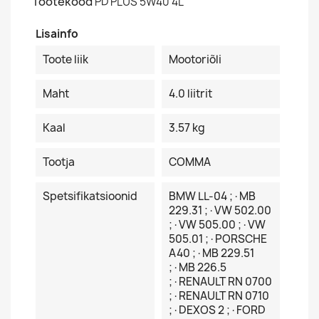
Tootekood
PD PLUS 5W40 4L
Lisainfo
Toote liik
Mootoriõli
Maht
4.0 liitrit
Kaal
3.57 kg
Tootja
COMMA
Spetsifikatsioonid
BMW LL-04 ;·MB
229.31 ;·VW 502.00
;·VW 505.00 ;·VW
505.01 ;·PORSCHE
A40 ;·MB 229.51
;·MB 226.5
;·RENAULT RN 0700
;·RENAULT RN 0710
;·DEXOS 2 ;·FORD