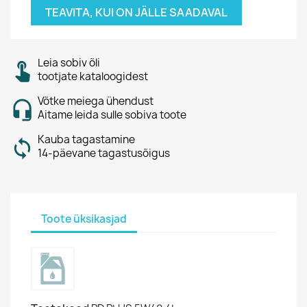
TEAVITA, KUI ON JÄLLE SAADAVAL
Leia sobiv õli
tootjate kataloogidest
Võtke meiega ühendust
Aitame leida sulle sobiva toote
Kauba tagastamine
14-päevane tagastusõigus
Toote üksikasjad