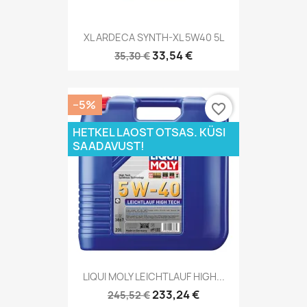
XL ARDECA SYNTH-XL 5W40 5L
33,54 €
35,30 €
−5%
favorite_border
HETKEL LAOST OTSAS. KÜSI
SAADAVUST!
LIQUI MOLY LEICHTLAUF HIGH...
233,24 €
245,52 €