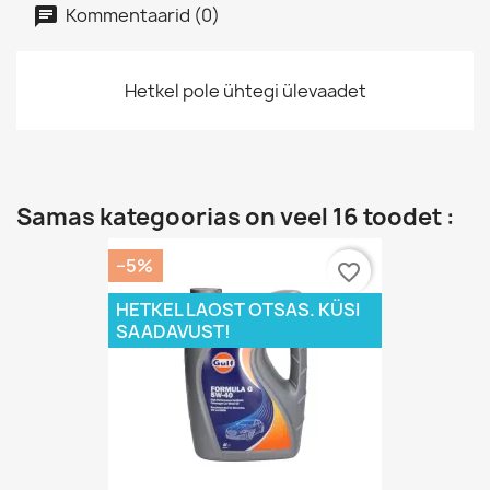
Kommentaarid (0)
Hetkel pole ühtegi ülevaadet
Samas kategoorias on veel 16 toodet :
−5%
favorite_border
HETKEL LAOST OTSAS. KÜSI
SAADAVUST!