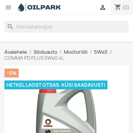
shopping_cart


(0)
search
Avalehele
Sõiduauto
Mootoriõli
5W40
COMMA PD PLUS 5W40 4L
−5%
HETKEL LAOST OTSAS. KÜSI SAADAVUST!