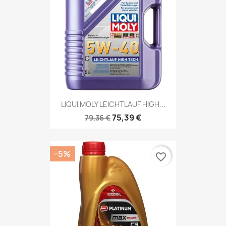
LIQUI MOLY LEICHTLAUF HIGH...
75,39 €
79,36 €
−5%
favorite_border