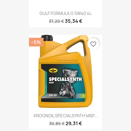
GULF FORMULA G 5W40 4L
35,34 €
37,20 €
−5%
favorite_border
KROONOIL SPECIALSYNTH MSP...
29,31 €
30,85 €