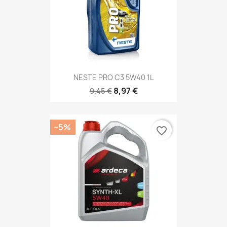
NESTE PRO C3 5W40 1L
8,97 €
9,45 €
−5%
favorite_border