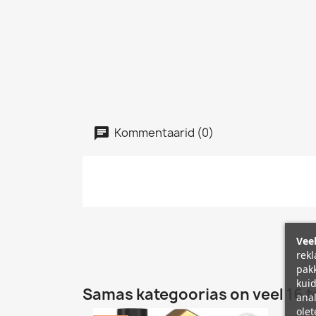
Kommentaarid (0)
Veeb
rekl
pakk
kuid
Samas kategoorias on veel 16 t
anal
olet