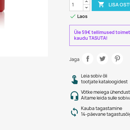

LISA OS

Laos
Üle 59€ tellimused toime
kaudu TASUTA!
Jaga
Leia sobiv õli
tootjate kataloogidest
Võtke meiega ühendust
Aitame leida sulle sobiv
Kauba tagastamine
14-päevane tagastusõi