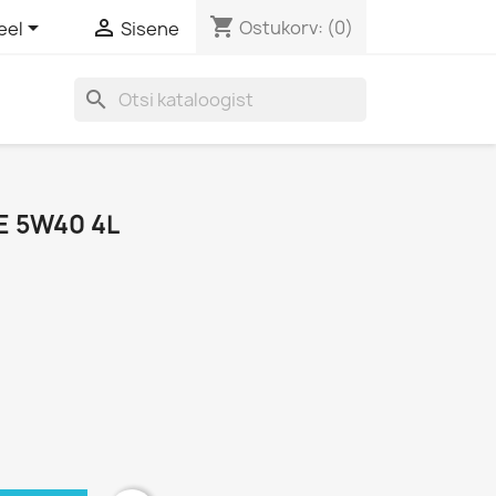
shopping_cart


Ostukorv:
(0)
eel
Sisene
search
E 5W40 4L