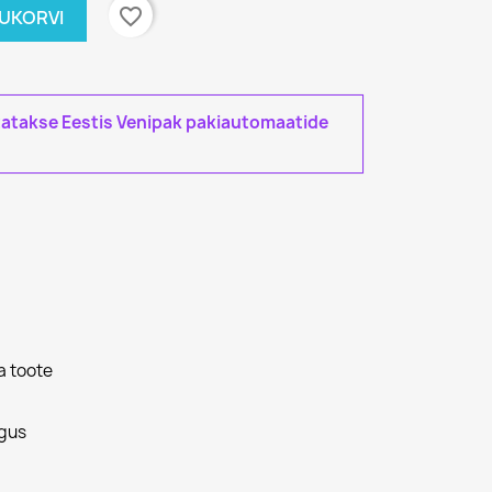
favorite_border
TUKORVI
tatakse Eestis Venipak pakiautomaatide
a toote
gus