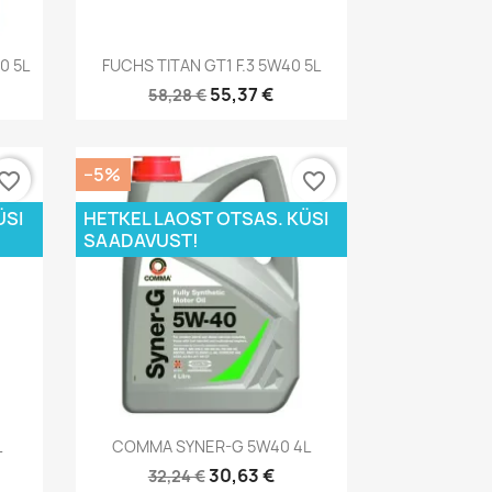
Kiirvaade

0 5L
FUCHS TITAN GT1 F.3 5W40 5L
55,37 €
58,28 €
−5%
vorite_border
favorite_border
ÜSI
HETKEL LAOST OTSAS. KÜSI
SAADAVUST!
Kiirvaade

L
COMMA SYNER-G 5W40 4L
30,63 €
32,24 €