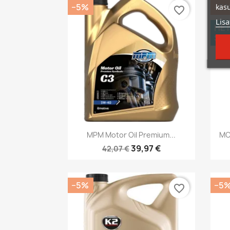
−5%
−5
kasu
favorite_border
Lisa
HET
SAA
Kiirvaade

MPM Motor Oil Premium...
MO
39,97 €
42,07 €
−5%
−5
favorite_border