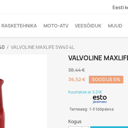
Eesti k
RASKETEHNIKA
MOTO-ATV
VEESÕIDUK
MUUD
40
VALVOLINE MAXLIFE 5W40 4L
VALVOLINE MAXLIF
38,44 €
36,52 €
SOODUS 5%
Kuumakse al. 6.21€
Tarneaeg: 1-3 tööpäeva
Kogus