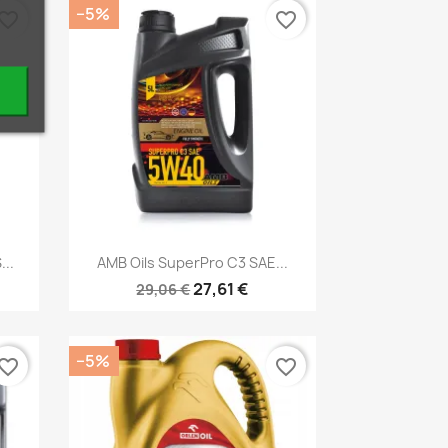
−5%
vorite_border
favorite_border
Kiirvaade

..
AMB Oils SuperPro C3 SAE...
27,61 €
29,06 €
−5%
vorite_border
favorite_border