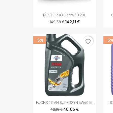
Kiirvaade

NESTE PRO C3 5W40 20L
142,11 €
149,59 €
−5%
−5
favorite_border
Kiirvaade

FUCHS TITAN SUPERSYN 5W40 5L
LI
40,05 €
42,16 €