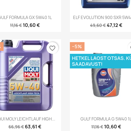
Kiirvaade
Kiirvaade


GULF FORMULA GX 5W40 1L
ELF EVOLUTION 900 SXR 5W4
10,60 €
47,12 €
11,16 €
49,60 €
%
−5%
favorite_border
fa
HETKEL LAOST OTSAS. K
SAADAVUST!
Kiirvaade
Kiirvaade


QUI MOLY LEICHTLAUF HIGH...
GULF FORMULA G 5W40 1
63,61 €
10,60 €
66,96 €
11,16 €