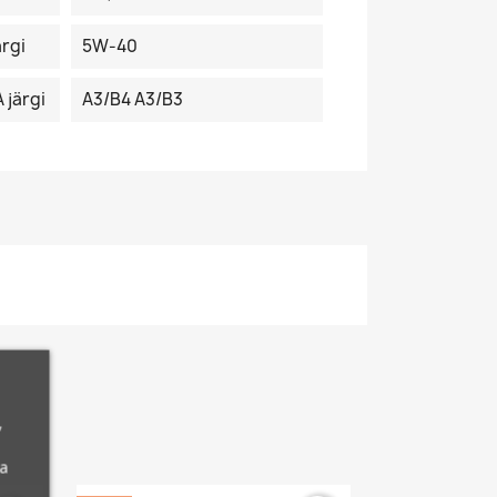
ärgi
5W-40
 järgi
A3/B4 A3/B3
,
da