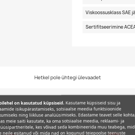
Viskoossusklass SAE j
Sertifitseerimine ACEA
Hetkel pole ühtegi ülevaadet
ilehel on kasutatud küpsiseid.
Kasutame küpsiseid sisu ja
aamide isikupärastamiseks, sotsiaalse meedia funktsioonide
umiseks ning liikluse analüüsimiseks. Edastame teavet selle kohta
as meie saiti kasutate, ka oma sotsiaalse meedia, reklaami- ja
oodet :
üüsipartneritele, kes võivad seda kombineerida muu teabega, mi
e neile esitanud või mida nad on kogunud teiepoolse teenuste