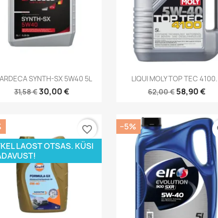
Kiirvaade
Kiirvaade


 ARDECA SYNTH-SX 5W40 5L
LIQUI MOLY TOP TEC 4100.
30,00 €
58,90 €
31,58 €
62,00 €
%
−5%
favorite_border
fa
KEL LAOST OTSAS. KÜSI
DAVUST!