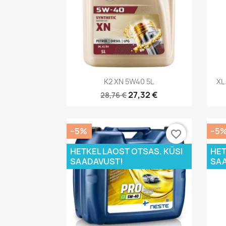
Kiirvaade

K2 XN 5W40 5L
XL
27,32 €
28,76 €
−5%
−5
favorite_border
HETKEL LAOST OTSAS. KÜSI
HET
SAADAVUST!
SAA