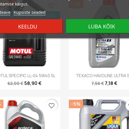
%
−5%
tamise käigus.
favorite_border
fa
teave
Küpsiste seaded
KEL LAOST OTSAS. KÜSI
DAVUST!
KEELDU
LUBA KÕIK
Kiirvaade
Kiirvaade


TUL SPECIFIC LL-04 5W40 5L
TEXACO HAVOLINE ULTRA S.
58,90 €
7,18 €
62,00 €
7,56 €
%
−5%
favorite_border
fa