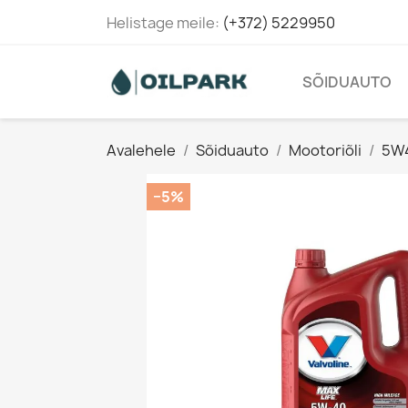
Helistage meile:
(+372) 5229950
SÕIDUAUTO
Avalehele
Sõiduauto
Mootoriõli
5W
−5%