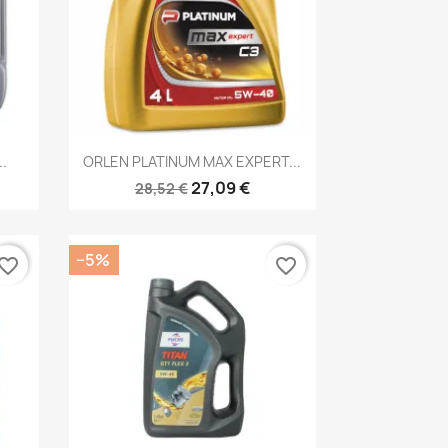
Kiirvaade

..
ORLEN PLATINUM MAX EXPERT...
27,09 €
28,52 €
−5%
vorite_border
favorite_border