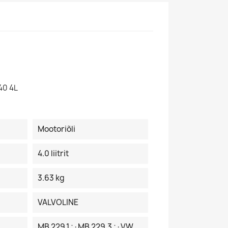
40 4L
Mootoriõli
4.0 liitrit
3.63 kg
VALVOLINE
MB 229.1 ;·MB 229.3 ;·VW