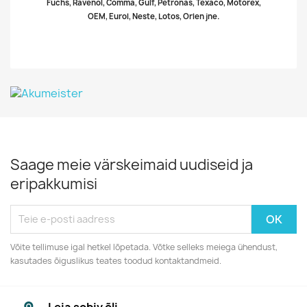
Fuchs, Ravenol, Comma, Gulf, Petronas, Texaco, Motorex,
OEM, Eurol, Neste, Lotos, Orlen jne.
Saage meie värskeimaid uudiseid ja
eripakkumisi
Võite tellimuse igal hetkel lõpetada. Võtke selleks meiega ühendust,
kasutades õiguslikus teates toodud kontaktandmeid.
Leia sobiv õli