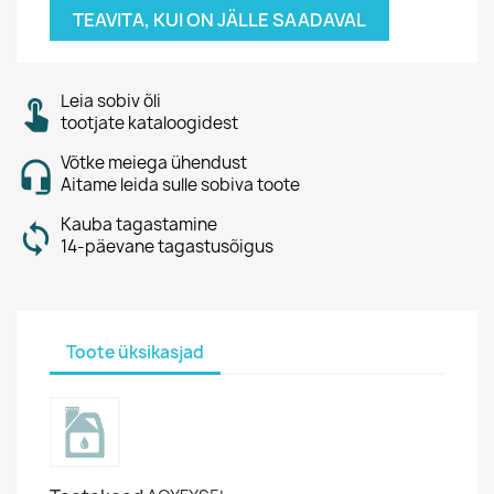
TEAVITA, KUI ON JÄLLE SAADAVAL
Leia sobiv õli
tootjate kataloogidest
Võtke meiega ühendust
Aitame leida sulle sobiva toote
Kauba tagastamine
14-päevane tagastusõigus
Toote üksikasjad