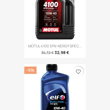
MOTUL 4100 SYN-NERGY SPEC...
32,98 €
34,72 €
−5%
favorite_border