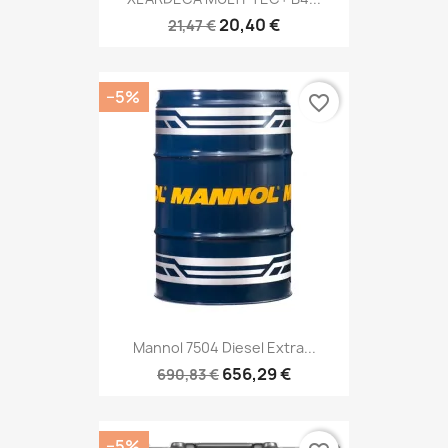
20,40 €
21,47 €
−5%
favorite_border
Mannol 7504 Diesel Extra...
656,29 €
690,83 €
−5%