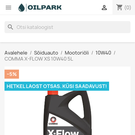
shopping_cart


(0)
search
Avalehele
Sõiduauto
Mootoriõli
10W40
COMMA X-FLOW XS 10W40 5L
−5%
HETKEL LAOST OTSAS. KÜSI SAADAVUST!