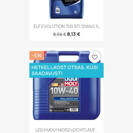
ELF EVOLUTION 700 STI 10W40 1L
8,13 €
8,56 €
−5%
favorite_border
HETKEL LAOST OTSAS. KÜSI
SAADAVUST!
LIQUI MOLY MOS2 LEICHTLAUF...