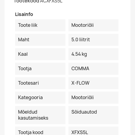
Tootekood
ACXFXS5L
Lisainfo
Toote liik
Mootoriõli
Maht
5.0 Iiitrit
Kaal
4.54 kg
Tootja
COMMA
Tootesari
X-FLOW
Kategooria
Mootoriõli
Mõeldud
Sõiduautod
kasutamiseks
Tootja kood
XFXS5L