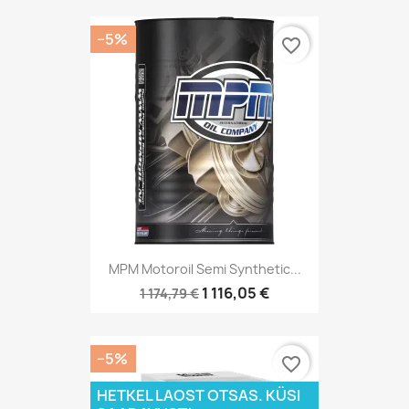
−5%
favorite_border
MPM Motoroil Semi Synthetic...
1 116,05 €
1 174,79 €
−5%
favorite_border
HETKEL LAOST OTSAS. KÜSI