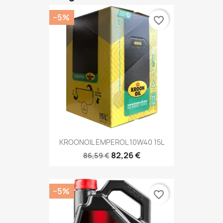
−5%
favorite_border
KROONOIL EMPEROL 10W40 15L
82,26 €
86,59 €
−5%
favorite_border