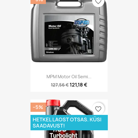
favorite_border
MPM Motor Oil Semi...
121,18 €
127,56 €
−5%
favorite_border
HETKEL LAOST OTSAS. KÜSI
SAADAVUST!