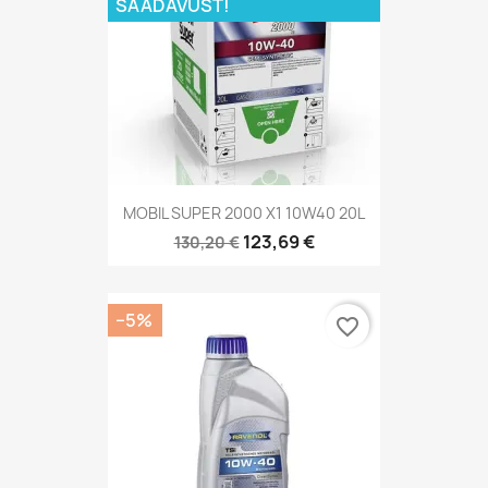
SAADAVUST!
MOBIL SUPER 2000 X1 10W40 20L
123,69 €
130,20 €
−5%
favorite_border