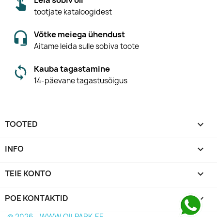
tootjate kataloogidest
Võtke meiega ühendust
Aitame leida sulle sobiva toote
Kauba tagastamine
14-päevane tagastusõigus
TOOTED

INFO

TEIE KONTO

POE KONTAKTID
keyboard_arrow_down
© 2026 - WWW.OILPARK.EE