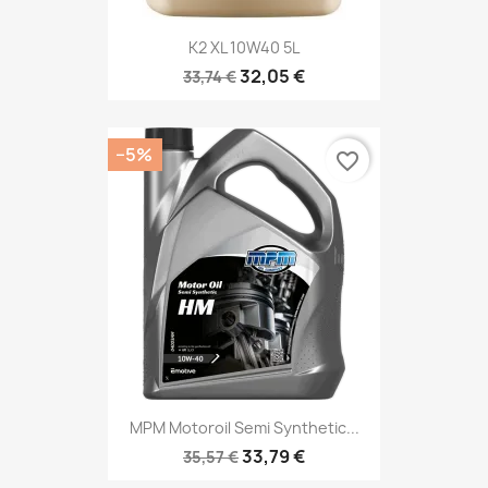
K2 XL 10W40 5L
32,05 €
33,74 €
−5%
favorite_border
MPM Motoroil Semi Synthetic...
33,79 €
35,57 €