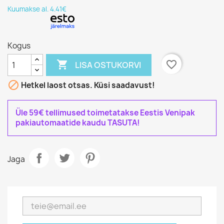
Kuumakse al. 4.41€
Kogus

favorite_border
LISA OSTUKORVI

Hetkel laost otsas. Küsi saadavust!
Üle 59€ tellimused toimetatakse Eestis Venipak
pakiautomaatide kaudu TASUTA!
Jaga