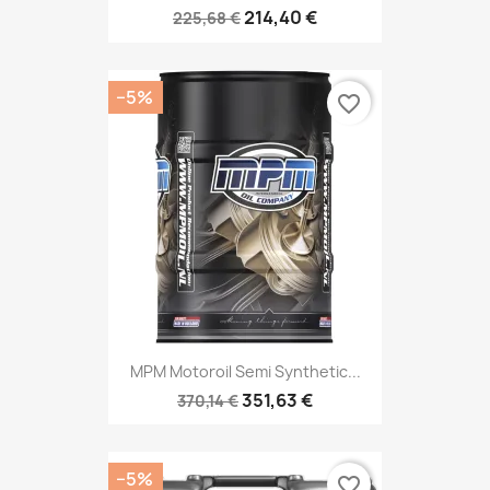
214,40 €
225,68 €
−5%
favorite_border
MPM Motoroil Semi Synthetic...
351,63 €
370,14 €
−5%
favorite_border