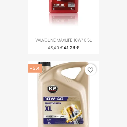
VALVOLINE MAXLIFE 10W40 5L
41,23 €
43,40 €
−5%
favorite_border