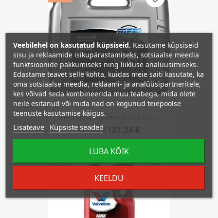
Veebilehel on kasutatud küpsiseid.
Kasutame küpsiseid
sisu ja reklaamide isikupärastamiseks, sotsiaalse meedia
funktsioonide pakkumiseks ning liikluse analüüsimiseks.
Edastame teavet selle kohta, kuidas meie saiti kasutate, ka
oma sotsiaalse meedia, reklaami- ja analüüsipartneritele,
kes võivad seda kombineerida muu teabega, mida olete
neile esitanud või mida nad on kogunud teiepoolse
teenuste kasutamise käigus.
MPM Motoroil Semi Synthetic...
Lisateave
Küpsiste seaded
123,28 €
129,76 €
LUBA KÕIK
−5%
favorite_border
KEELDU