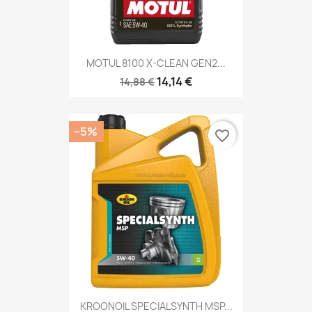
MOTUL 8100 X-CLEAN GEN2...
14,14 €
14,88 €
−5%
favorite_border
KROONOIL SPECIALSYNTH MSP...