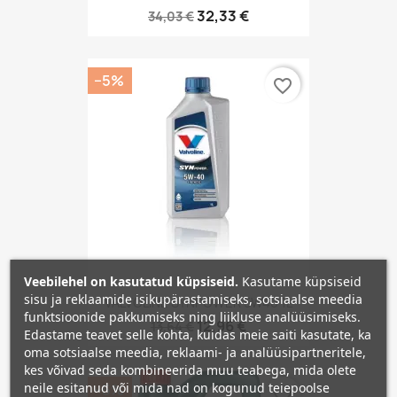
32,33 €
34,03 €
−5%
favorite_border
Veebilehel on kasutatud küpsiseid.
Kasutame küpsiseid
sisu ja reklaamide isikupärastamiseks, sotsiaalse meedia
VALVOLINE SYNPOWER 5W40 1L
funktsioonide pakkumiseks ning liikluse analüüsimiseks.
12,96 €
13,64 €
Edastame teavet selle kohta, kuidas meie saiti kasutate, ka
oma sotsiaalse meedia, reklaami- ja analüüsipartneritele,
kes võivad seda kombineerida muu teabega, mida olete
neile esitanud või mida nad on kogunud teiepoolse
−5%
favorite_border