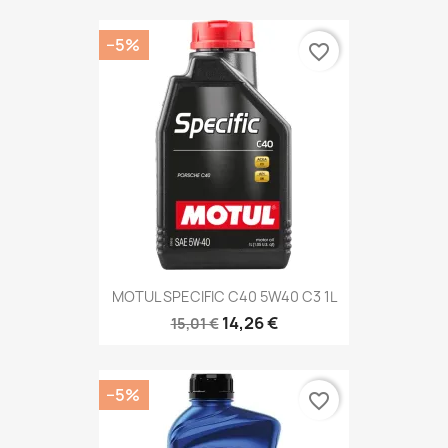
−5%
favorite_border
MOTUL SPECIFIC C40 5W40 C3 1L
14,26 €
15,01 €
−5%
favorite_border