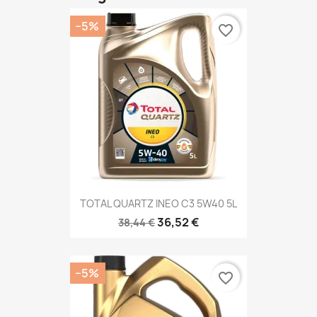
−5%
favorite_border
TOTAL QUARTZ INEO C3 5W40 5L
36,52 €
38,44 €
−5%
favorite_border