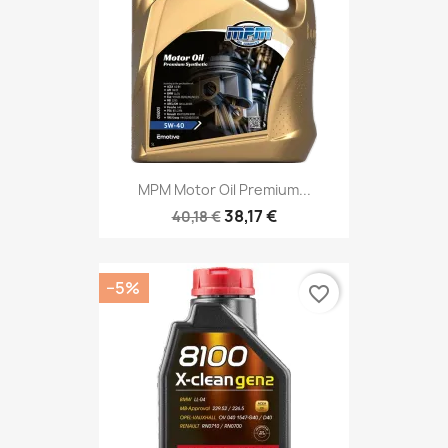
MPM Motor Oil Premium...
38,17 €
40,18 €
−5%
favorite_border