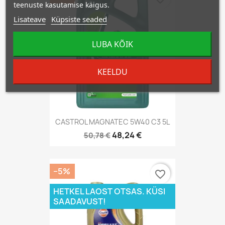
teenuste kasutamise käigus.
Lisateave
Küpsiste seaded
LUBA KÕIK
KEELDU
CASTROL MAGNATEC 5W40 C3 5L
48,24 €
50,78 €
−5%
favorite_border
HETKEL LAOST OTSAS. KÜSI
SAADAVUST!