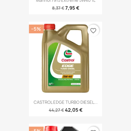
Mannol 7915 Extreme 5W40 1L
7,95 €
8,37 €
−5%
favorite_border
CASTROL EDGE TURBO DIESEL...
42,05 €
44,27 €