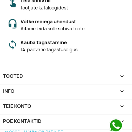
Leia sobiv õli
tootjate kataloogidest
Võtke meiega ühendust
Aitame leida sulle sobiva toote
Kauba tagastamine
14-päevane tagastusõigus
TOOTED

INFO

TEIE KONTO

POE KONTAKTID
keyboard_arrow_down