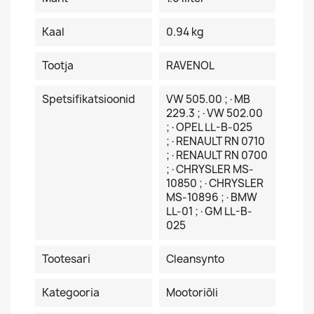
Kaal
0.94 kg
Tootja
RAVENOL
Spetsifikatsioonid
VW 505.00 ;·MB
229.3 ;·VW 502.00
;·OPEL LL-B-025
;·RENAULT RN 0710
;·RENAULT RN 0700
;·CHRYSLER MS-
10850 ;·CHRYSLER
MS-10896 ;·BMW
LL-01 ;·GM LL-B-
025
Tootesari
Cleansynto
Kategooria
Mootoriõli