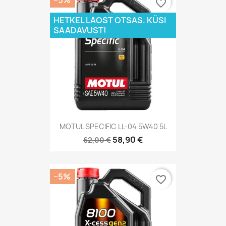
−5%
favorite_border
HETKEL LAOST OTSAS. KÜSI
SAADAVUST!
MOTUL SPECIFIC LL-04 5W40 5L
58,90 €
62,00 €
−5%
favorite_border