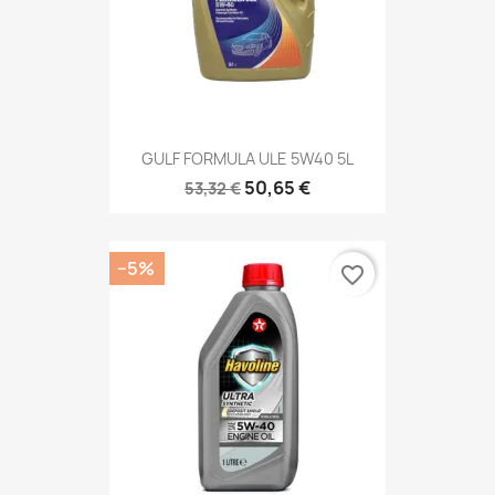
GULF FORMULA ULE 5W40 5L
50,65 €
53,32 €
−5%
favorite_border