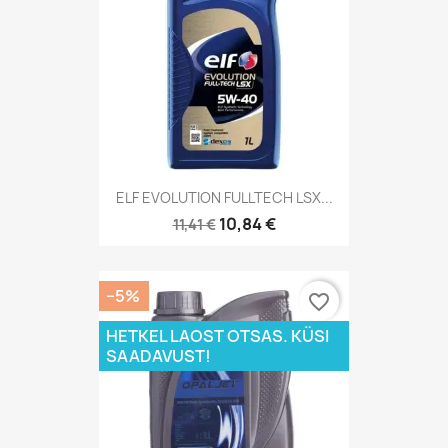
ELF EVOLUTION FULLTECH LSX...
10,84 €
11,41 €
−5%
favorite_border
HETKEL LAOST OTSAS. KÜSI
SAADAVUST!