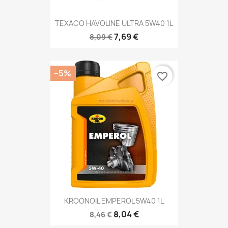
TEXACO HAVOLINE ULTRA 5W40 1L
7,69 €
8,09 €
−5%
favorite_border
KROONOIL EMPEROL 5W40 1L
8,04 €
8,46 €