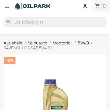
shopping_cart


(0)
search
Avalehele
Sõiduauto
Mootoriõli
5W40
RAVENOL HCS SAE 5W40 1L
−5%