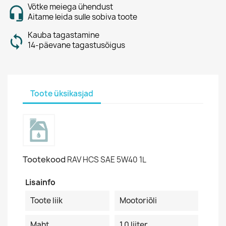
Võtke meiega ühendust
Aitame leida sulle sobiva toote
Kauba tagastamine
14-päevane tagastusõigus
Toote üksikasjad
Tootekood
RAV HCS SAE 5W40 1L
Lisainfo
Toote liik
Mootoriõli
Maht
1.0 liiter