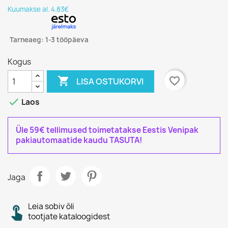
Kuumakse al. 4.83€
Tarneaeg: 1-3 tööpäeva
Kogus

favorite_border
LISA OSTUKORVI

Laos
Üle 59€ tellimused toimetatakse Eestis Venipak
pakiautomaatide kaudu TASUTA!
Jaga
Leia sobiv õli
tootjate kataloogidest