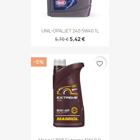
UNIL-OPALJET 24S 5W40 1L
5,42 €
5,70 €
−5%
favorite_border