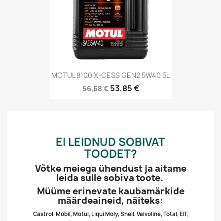
MOTUL 8100 X-CESS GEN2 5W40 5L
53,85 €
56,68 €
EI LEIDNUD SOBIVAT
TOODET?
Võtke meiega ühendust ja aitame
leida sulle sobiva toote.
Müüme erinevate kaubamärkide
määrdeaineid, näiteks:
Castrol, Mobil, Motul, Liqui Moly, Shell, Valvoline, Total, Elf,