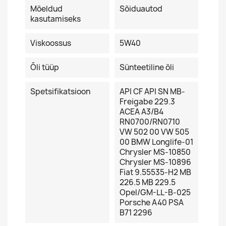
Mõeldud
Sõiduautod
kasutamiseks
Viskoossus
5W40
Õli tüüp
Sünteetiline õli
Spetsifikatsioon
API CF API SN MB-
Freigabe 229.3
ACEA A3/B4
RN0700/RN0710
VW 502 00 VW 505
00 BMW Longlife-01
Chrysler MS-10850
Chrysler MS-10896
Fiat 9.55535-H2 MB
226.5 MB 229.5
Opel/GM-LL-B-025
Porsche A40 PSA
B71 2296