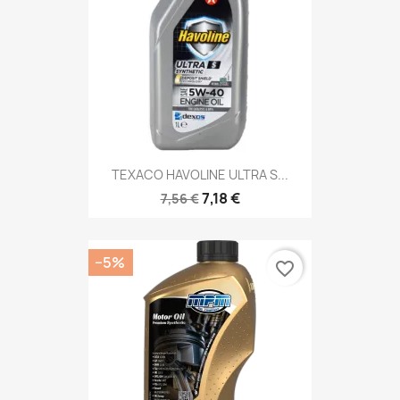
TEXACO HAVOLINE ULTRA S...
7,18 €
7,56 €
−5%
favorite_border