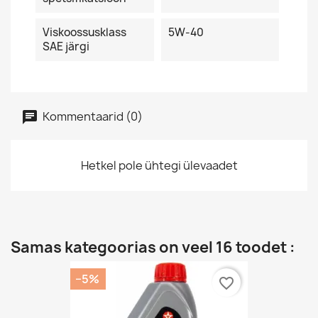
Viskoossusklass
5W-40
SAE järgi
Kommentaarid (0)
Hetkel pole ühtegi ülevaadet
Samas kategoorias on veel 16 toodet :
−5%
favorite_border