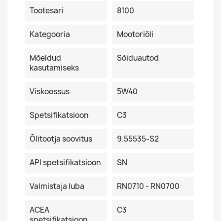
Tootesari
8100
Kategooria
Mootoriõli
Mõeldud
Sõiduautod
kasutamiseks
Viskoossus
5W40
Spetsifikatsioon
C3
Õlitootja soovitus
9.55535-S2
API spetsifikatsioon
SN
Valmistaja luba
RN0710 - RN0700
ACEA
C3
spetsifikatsioon