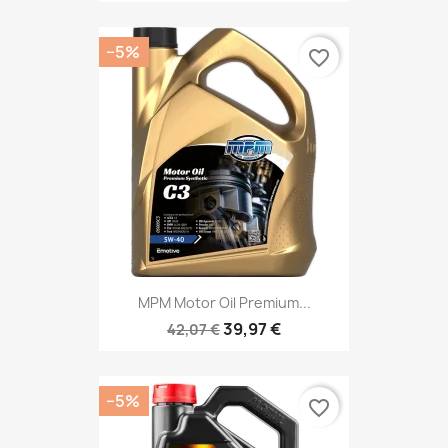
−5%
favorite_border
MPM Motor Oil Premium...
39,97 €
42,07 €
−5%
favorite_border