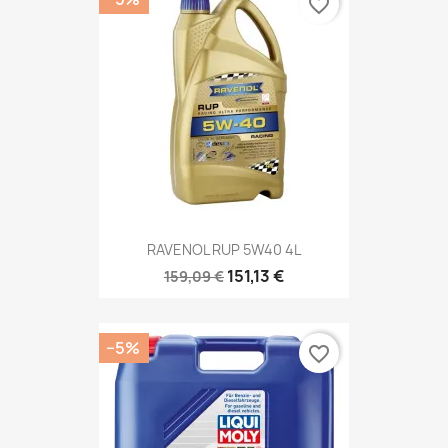
favorite_border
RAVENOL RUP 5W40 4L
151,13 €
159,09 €
−5%
favorite_border