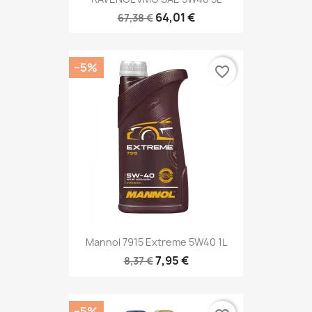
64,01 €
67,38 €
−5%
favorite_border
Mannol 7915 Extreme 5W40 1L
7,95 €
8,37 €
−5%