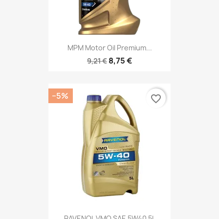
MPM Motor Oil Premium...
8,75 €
9,21 €
−5%
favorite_border
RAVENOL VMO SAE 5W40 5L