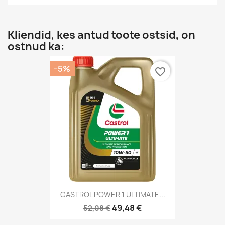
Kliendid, kes antud toote ostsid, on
ostnud ka:
−5%
favorite_border
CASTROL POWER 1 ULTIMATE...
49,48 €
52,08 €