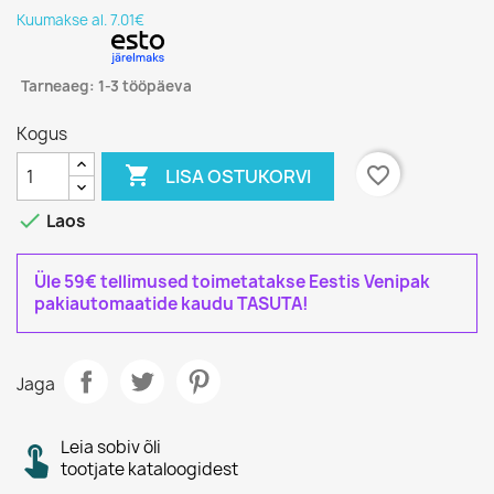
Kuumakse al. 7.01€
Tarneaeg: 1-3 tööpäeva
Kogus

favorite_border
LISA OSTUKORVI

Laos
Üle 59€ tellimused toimetatakse Eestis Venipak
pakiautomaatide kaudu TASUTA!
Jaga
Leia sobiv õli
tootjate kataloogidest