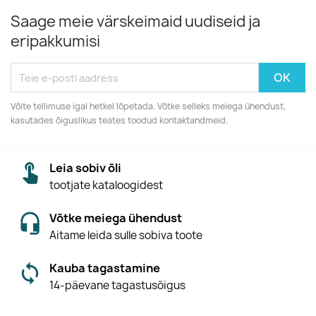
Saage meie värskeimaid uudiseid ja
eripakkumisi
Võite tellimuse igal hetkel lõpetada. Võtke selleks meiega ühendust,
kasutades õiguslikus teates toodud kontaktandmeid.
Leia sobiv õli
tootjate kataloogidest
Võtke meiega ühendust
Aitame leida sulle sobiva toote
Kauba tagastamine
14-päevane tagastusõigus