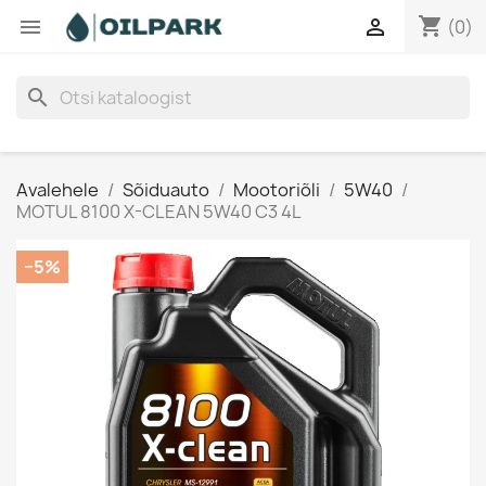
shopping_cart


(0)
search
Avalehele
Sõiduauto
Mootoriõli
5W40
MOTUL 8100 X-CLEAN 5W40 C3 4L
−5%