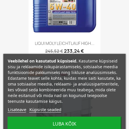
LIQUI MOLY LEICHTLAUF HIGH...
233,24 €
245,52 €
Veebilehel on kasutatud küpsiseid.
Kasutame küpsiseid
sisu ja reklaamide isikupärastamiseks, sotsiaalse meedia
−5%
funktsioonide pakkumiseks ning liikluse analüüsimiseks.
favorite_border
Edastame teavet selle kohta, kuidas meie saiti kasutate, ka
oma sotsiaalse meedia, reklaami- ja analüüsipartneritele,
kes võivad seda kombineerida muu teabega, mida olete
neile esitanud või mida nad on kogunud teiepoolse
teenuste kasutamise käigus.
Lisateave
Küpsiste seaded
LUBA KÕIK