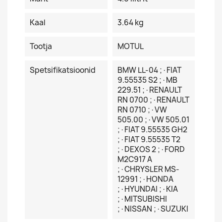
Kaal
3.64 kg
Tootja
MOTUL
Spetsifikatsioonid
BMW LL-04 ;·FIAT
9.55535 S2 ;·MB
229.51 ;·RENAULT
RN 0700 ;·RENAULT
RN 0710 ;·VW
505.00 ;·VW 505.01
;·FIAT 9.55535 GH2
;·FIAT 9.55535 T2
;·DEXOS 2 ;·FORD
M2C917 A
;·CHRYSLER MS-
12991 ;·HONDA
;·HYUNDAI ;·KIA
;·MITSUBISHI
;·NISSAN ;·SUZUKI