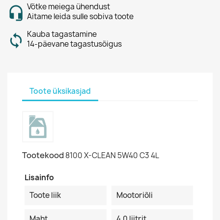
Võtke meiega ühendust
Aitame leida sulle sobiva toote
Kauba tagastamine
14-päevane tagastusõigus
Toote üksikasjad
Tootekood
8100 X-CLEAN 5W40 C3 4L
Lisainfo
Toote liik
Mootoriõli
Maht
4.0 liitrit