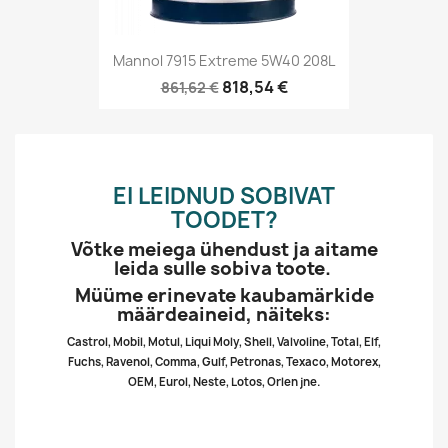
Mannol 7915 Extreme 5W40 208L
818,54 €
861,62 €
EI LEIDNUD SOBIVAT
TOODET?
Võtke meiega ühendust ja aitame
leida sulle sobiva toote.
Müüme erinevate kaubamärkide
määrdeaineid, näiteks:
Castrol, Mobil, Motul, Liqui Moly, Shell, Valvoline, Total, Elf,
Fuchs, Ravenol, Comma, Gulf, Petronas, Texaco, Motorex,
OEM, Eurol, Neste, Lotos, Orlen jne.