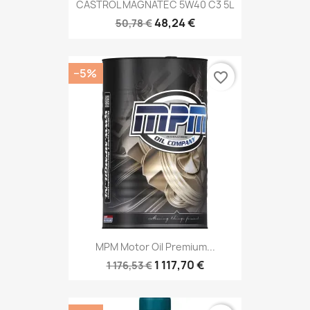
CASTROL MAGNATEC 5W40 C3 5L
48,24 €
50,78 €
−5%
favorite_border
MPM Motor Oil Premium...
1 117,70 €
1 176,53 €