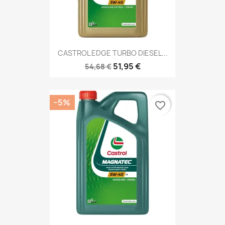
CASTROL EDGE TURBO DIESEL...
51,95 €
54,68 €
−5%
favorite_border