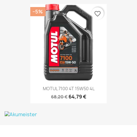
−5%
favorite_border
MOTUL 7100 4T 15W50 4L
64,79 €
68,20 €