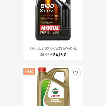
MOTUL 8100 X-CESS 5W40 4L
34,16 €
35,96 €
−5%
favorite_border