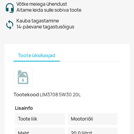
Võtke meiega ühendust
Aitame leida sulle sobiva toote
Kauba tagastamine
14-päevane tagastusõigus
Toote üksikasjad
Tootekood
LIM3708 5W30 20L
Lisainfo
Toote liik
Mootoriõli
Maht
20.0 Iiitrit