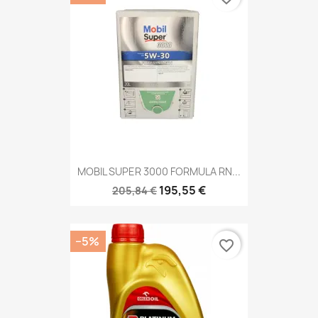
MOBIL SUPER 3000 FORMULA RN...
195,55 €
205,84 €
−5%
favorite_border