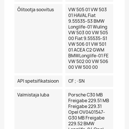
Õlitootja soovitus
VW 505 01 VW 503
01 HAVAL Fiat
9.55535-S3 BMW
Longlife-01 Wuling
VW 503 00 VW 505
00 Fiat 9.55535-S1
VW 506 01 VW 501
01 ACEA C2 GWM
BMWLonglife-01 FE
VW 502 00 VW 506
00 VW 500 00
API spetsifikatsioon
CF ;·SN
Valmistaja luba
Porsche C30 MB
Freigabe 229.51 MB
Freigabe 229.31
Opel OV0401547-
G30 MB Freigabe
229.52 BMW