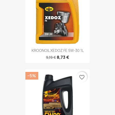
KROONOIL XEDOZ FE 5W-30 1L
8,73 €
9,19 €
−5%
favorite_border