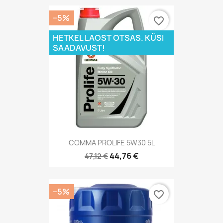
−5%
favorite_border
HETKEL LAOST OTSAS. KÜSI
SAADAVUST!
COMMA PROLIFE 5W30 5L
44,76 €
47,12 €
−5%
favorite_border