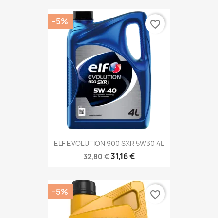
−5%
favorite_border
ELF EVOLUTION 900 SXR 5W30 4L
31,16 €
32,80 €
−5%
favorite_border