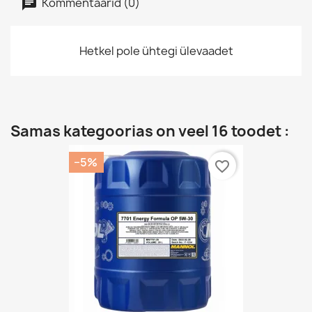
Kommentaarid (0)
Hetkel pole ühtegi ülevaadet
Samas kategoorias on veel 16 toodet :
−5%
favorite_border