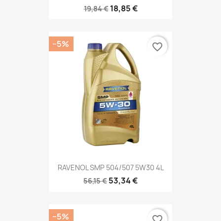
18,85 €
19,84 €
−5%
favorite_border
RAVENOL SMP 504/507 5W30 4L
53,34 €
56,15 €
−5%
favorite_border