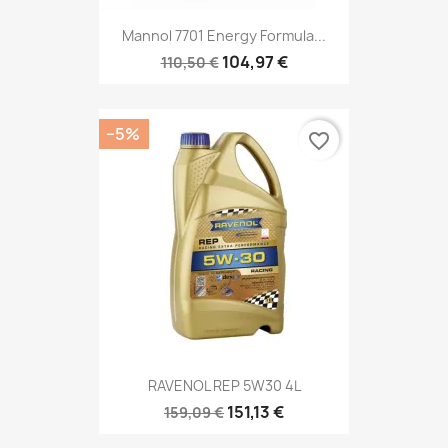
Mannol 7701 Energy Formula...
104,97 €
110,50 €
−5%
favorite_border
RAVENOL REP 5W30 4L
151,13 €
159,09 €