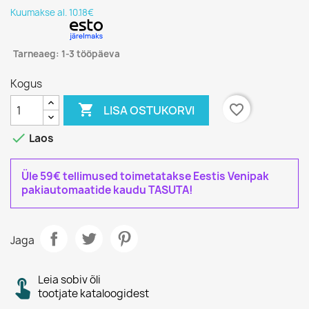
Kuumakse al. 10.18€
Tarneaeg: 1-3 tööpäeva
Kogus

favorite_border
LISA OSTUKORVI

Laos
Üle 59€ tellimused toimetatakse Eestis Venipak
pakiautomaatide kaudu TASUTA!
Jaga
Leia sobiv õli
tootjate kataloogidest