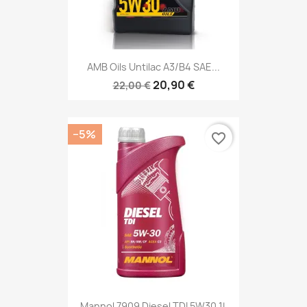
AMB Oils Untilac A3/B4 SAE...
20,90 €
22,00 €
−5%
favorite_border
Mannol 7909 Diesel TDI 5W30 1L