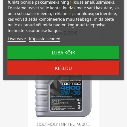
funktsioonide pakkumiseks ning liikluse analüüsimiseks.
Edastame teavet selle kohta, kuidas meie saiti kasutate, ka
oma sotsiaalse meedia, reklaami- ja analüüsipartneritele,
kes võivad seda kombineerida muu teabega, mida olete
neile esitanud või mida nad on kogunud teiepoolse
YUKO SUPER SYNTHETIC C3...
teenuste kasutamise käigus.
7,66 €
8,06 €
Lisateave
Küpsiste seaded
LUBA KÕIK
−5%
favorite_border
KEELDU
LIQUI MOLY TOP TEC 4600...