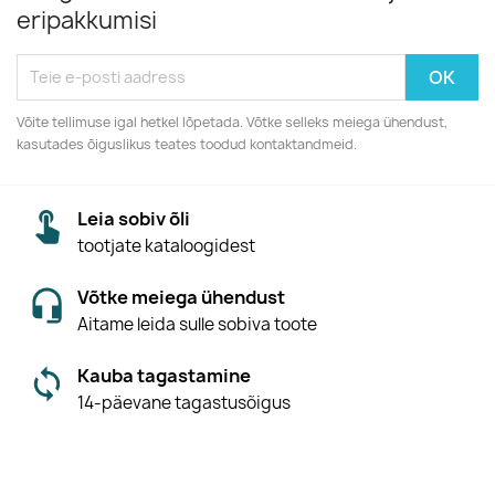
eripakkumisi
Võite tellimuse igal hetkel lõpetada. Võtke selleks meiega ühendust,
kasutades õiguslikus teates toodud kontaktandmeid.
Leia sobiv õli
tootjate kataloogidest
Võtke meiega ühendust
Aitame leida sulle sobiva toote
Kauba tagastamine
14-päevane tagastusõigus