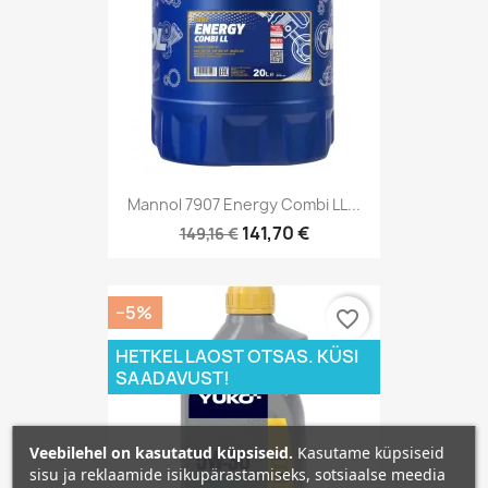
Mannol 7907 Energy Combi LL...
141,70 €
149,16 €
−5%
favorite_border
HETKEL LAOST OTSAS. KÜSI
SAADAVUST!
Veebilehel on kasutatud küpsiseid.
Kasutame küpsiseid
sisu ja reklaamide isikupärastamiseks, sotsiaalse meedia