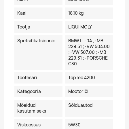
Kaal
18.10 kg
Tootja
LIQUI MOLY
Spetsifikatsioonid
BMW LL-04 ;·MB
229.51 ;·VW 504.00
;·VW 507.00 ;·MB
229.31 ;·PORSCHE
C30
Tootesari
TopTec 4200
Kategooria
Mootoriõli
Mõeldud
Sõiduautod
kasutamiseks
Viskoossus
5W30