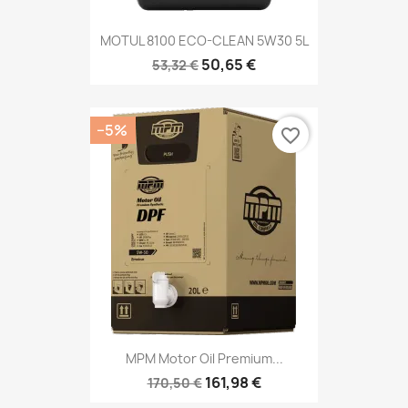
MOTUL 8100 ECO-CLEAN 5W30 5L
50,65 €
53,32 €
−5%
favorite_border
MPM Motor Oil Premium...
161,98 €
170,50 €