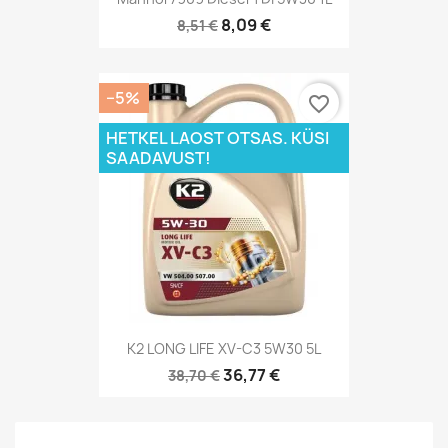
8,09 €
8,51 €
−5%
favorite_border
HETKEL LAOST OTSAS. KÜSI
SAADAVUST!
K2 LONG LIFE XV-C3 5W30 5L
36,77 €
38,70 €