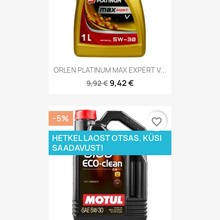
ORLEN PLATINUM MAX EXPERT V...
9,42 €
9,92 €
−5%
favorite_border
HETKEL LAOST OTSAS. KÜSI
SAADAVUST!