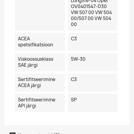
Longlife-04 Opel
OV0401547-D30
VW 507 00 VW 504
00/507 00 VW 504
00
ACEA
C3
spetsifikatsioon
Viskoossusklass
5W-30
SAE järgi
Sertifitseerimine
C3
ACEA järgi
Sertifitseerimine
SP
API järgi