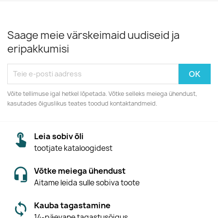
Saage meie värskeimaid uudiseid ja
eripakkumisi
Võite tellimuse igal hetkel lõpetada. Võtke selleks meiega ühendust,
kasutades õiguslikus teates toodud kontaktandmeid.
Leia sobiv õli
tootjate kataloogidest
Võtke meiega ühendust
Aitame leida sulle sobiva toote
Kauba tagastamine
14-päevane tagastusõigus