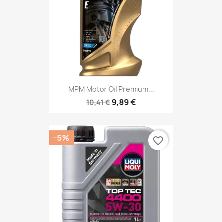
MPM Motor Oil Premium...
9,89 €
10,41 €
−5%
favorite_border