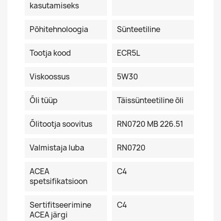
kasutamiseks
Põhitehnoloogia
Sünteetiline
Tootja kood
ECR5L
Viskoossus
5W30
Õli tüüp
Täissünteetiline õli
Õlitootja soovitus
RN0720 MB 226.51
Valmistaja luba
RN0720
ACEA
C4
spetsifikatsioon
Sertifitseerimine
C4
ACEA järgi