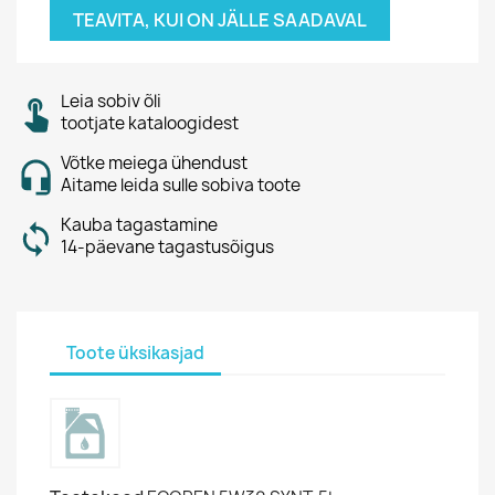
TEAVITA, KUI ON JÄLLE SAADAVAL
Leia sobiv õli
tootjate kataloogidest
Võtke meiega ühendust
Aitame leida sulle sobiva toote
Kauba tagastamine
14-päevane tagastusõigus
Toote üksikasjad