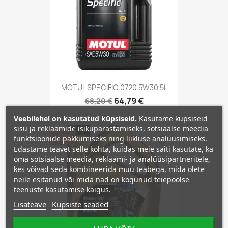
MOTUL SPECIFIC 0720 5W30 5L
64,79 €
68,20 €
Veebilehel on kasutatud küpsiseid.
Kasutame küpsiseid
sisu ja reklaamide isikupärastamiseks, sotsiaalse meedia
−5%
funktsioonide pakkumiseks ning liikluse analüüsimiseks.
favorite_border
Edastame teavet selle kohta, kuidas meie saiti kasutate, ka
oma sotsiaalse meedia, reklaami- ja analüüsipartneritele,
kes võivad seda kombineerida muu teabega, mida olete
neile esitanud või mida nad on kogunud teiepoolse
teenuste kasutamise käigus.
Lisateave
Küpsiste seaded