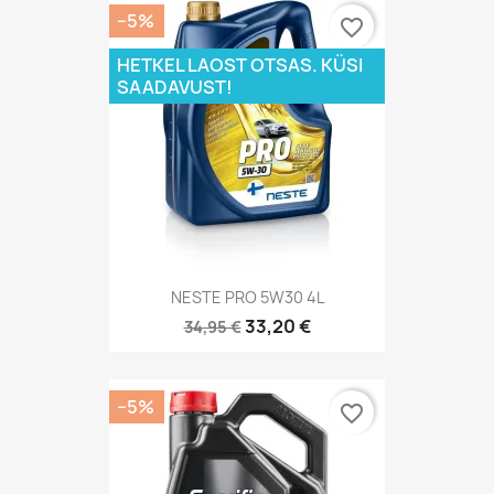
−5%
favorite_border
HETKEL LAOST OTSAS. KÜSI
SAADAVUST!
NESTE PRO 5W30 4L
33,20 €
34,95 €
−5%
favorite_border