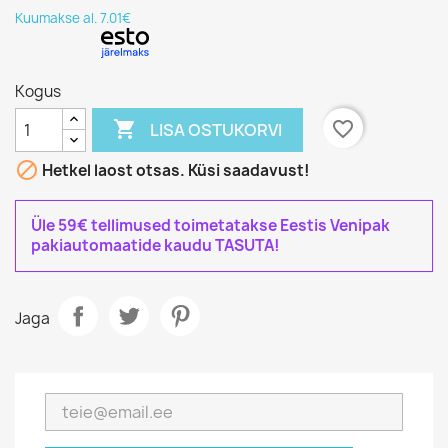
Kuumakse al. 7.01€
Kogus

favorite_border
LISA OSTUKORVI

Hetkel laost otsas. Küsi saadavust!
Üle 59€ tellimused toimetatakse Eestis Venipak
pakiautomaatide kaudu TASUTA!
Jaga