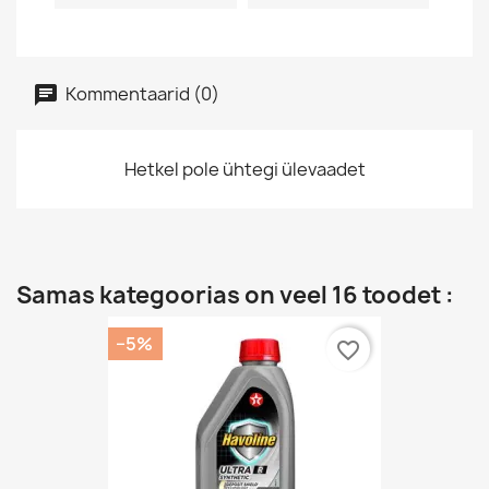
Kommentaarid (0)
Hetkel pole ühtegi ülevaadet
Samas kategoorias on veel 16 toodet :
−5%
favorite_border