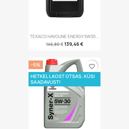
TEXACO HAVOLINE ENERGY 5W30...
139,46 €
146,80 €
−5%
favorite_border
HETKEL LAOST OTSAS. KÜSI
SAADAVUST!