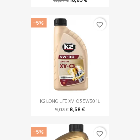
18,85 €
19,84 €
−5%
favorite_border
K2 LONG LIFE XV-C3 5W30 1L
8,58 €
9,03 €
−5%
favorite_border