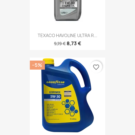
TEXACO HAVOLINE ULTRA R...
8,73 €
9,19 €
−5%
favorite_border