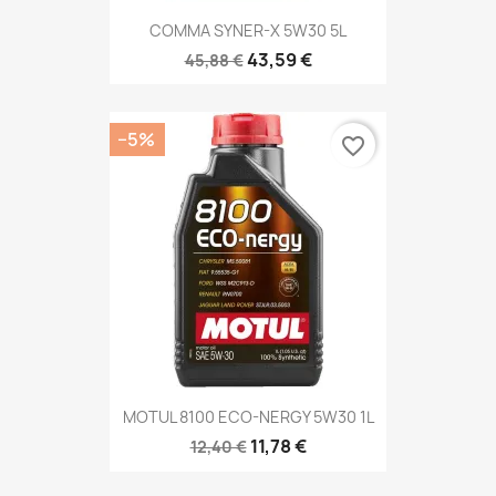
COMMA SYNER-X 5W30 5L
43,59 €
45,88 €
−5%
favorite_border
MOTUL 8100 ECO-NERGY 5W30 1L
11,78 €
12,40 €