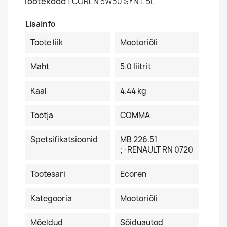
Tootekood
ECOREN 5W30 SYNT. 5L
Lisainfo
Toote liik
Mootoriõli
Maht
5.0 Iiitrit
Kaal
4.44 kg
Tootja
COMMA
Spetsifikatsioonid
MB 226.51
;·RENAULT RN 0720
Tootesari
Ecoren
Kategooria
Mootoriõli
Mõeldud
Sõiduautod