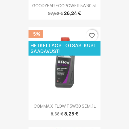
GOODYEAR ECOPOWER 5W30 5L
26,24 €
27,62 €
−5%
favorite_border
HETKEL LAOST OTSAS. KÜSI
SAADAVUST!
COMMA X-FLOW F 5W30 SEMI.1L
8,25 €
8,68 €