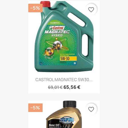
−5%
favorite_border
CASTROL MAGNATEC 5W30...
65,56 €
69,01 €
−5%
favorite_border