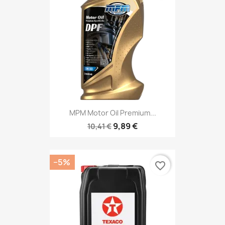
MPM Motor Oil Premium...
9,89 €
10,41 €
−5%
favorite_border