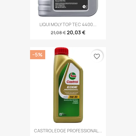
LIQUI MOLY TOP TEC 4400...
20,03 €
21,08 €
−5%
favorite_border
CASTROL EDGE PROFESSIONAL...