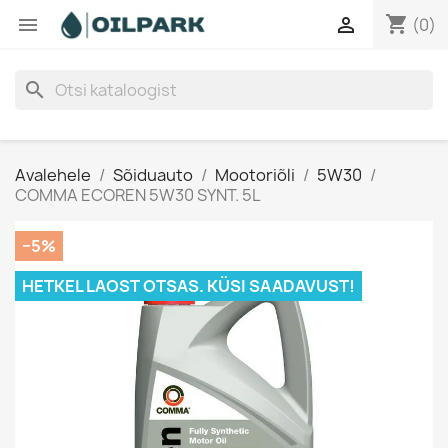
shopping_cart


(0)
search
Avalehele
Sõiduauto
Mootoriõli
5W30
COMMA ECOREN 5W30 SYNT. 5L
−5%
HETKEL LAOST OTSAS. KÜSI SAADAVUST!