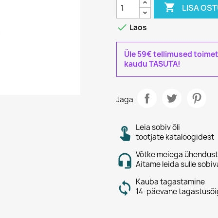

LISA OS

Laos
Üle 59€ tellimused toime
kaudu TASUTA!
Jaga
Leia sobiv õli
tootjate kataloogidest
Võtke meiega ühendust
Aitame leida sulle sobiv
Kauba tagastamine
14-päevane tagastusõi