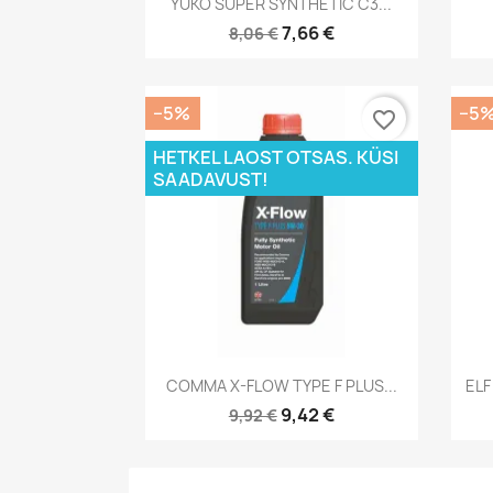

YUKO SUPER SYNTHETIC C3...
7,66 €
8,06 €
−5%
−5
favorite_border
HETKEL LAOST OTSAS. KÜSI
SAADAVUST!
Kiirvaade

COMMA X-FLOW TYPE F PLUS...
ELF
9,42 €
9,92 €