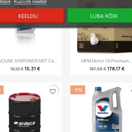
teave
Küpsiste seaded
KEELDU
LUBA KÕIK
Kiirvaade
Kiirvaade


VOLINE SYNPOWER MST C4...
MPM Motor Oil Premium..
15,31 €
178,17 €
16,12 €
187,55 €
%
−5%
favorite_border
fa