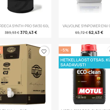
Kiirvaade
Kiirvaade


ARDECA SYNTH-PRO 5W30 60L
VALVOLINE SYNPOWER ENV C1
370,43 €
62,43 €
389,93 €
65,72 €
%
−5%
favorite_border
fa
HETKEL LAOST OTSAS. K
SAADAVUST!
Kiirvaade
Kiirvaade