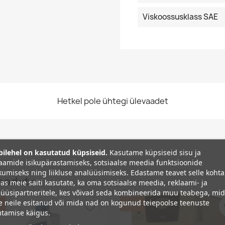
Viskoossusklass SAE
Hetkel pole ühtegi ülevaadet
ilehel on kasutatud küpsiseid.
Kasutame küpsiseid sisu ja
aamide isikupärastamiseks, sotsiaalse meedia funktsioonide
umiseks ning liikluse analüüsimiseks. Edastame teavet selle kohta
oodet :
as meie saiti kasutate, ka oma sotsiaalse meedia, reklaami- ja
üüsipartneritele, kes võivad seda kombineerida muu teabega, mi
e neile esitanud või mida nad on kogunud teiepoolse teenuste
%
−5%
favorite_border
fa
tamise käigus.