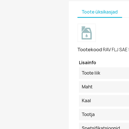
Toote üksikasjad
Tootekood
RAV FLJ SAE
Lisainfo
Toote liik
Maht
Kaal
Tootja
Spetsifikatsioonid