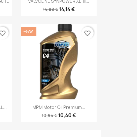

0 1L
VALVOLINE SYNPOWER XL-III...
14,14 €
14,88 €
−5%
vorite_border
favorite_border
Kiirvaade

L...
MPM Motor Oil Premium...
10,40 €
10,95 €