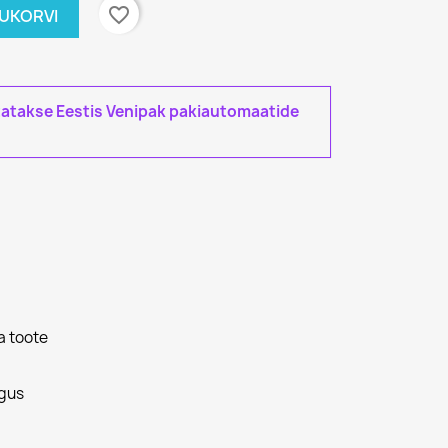
favorite_border
TUKORVI
tatakse Eestis Venipak pakiautomaatide
a toote
gus