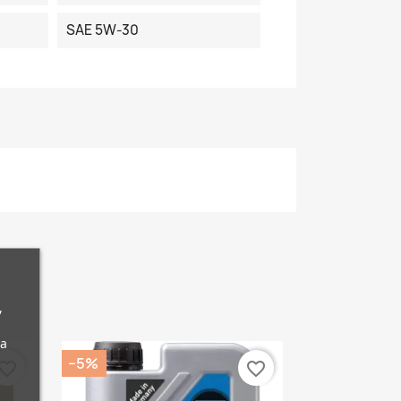
SAE 5W-30
,
da
−5%
vorite_border
favorite_border