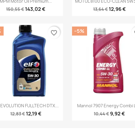


MPM Motor Oil Premium...
MOTUL 8100 ECO-CLEAN 5W3
143,02 €
12,96 €
150,55 €
13,64 €
%
−5%
favorite_border
fa
Kiirvaade
Kiirvaade


 EVOLUTION FULLTECH DTX...
Mannol 7907 Energy Combi L
12,19 €
9,92 €
12,83 €
10,44 €