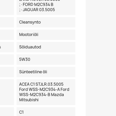
;·FORD M2C934 B
;·JAGUAR 03.5005
Cleansynto
Mootoriõli
s
Sõiduautod
5W30
Sünteetiline õli
ACEA C1 STJLR.03.5005
Ford WSS-M2C934-A Ford
WSS-M2C934-B Mazda
Mitsubishi
C1