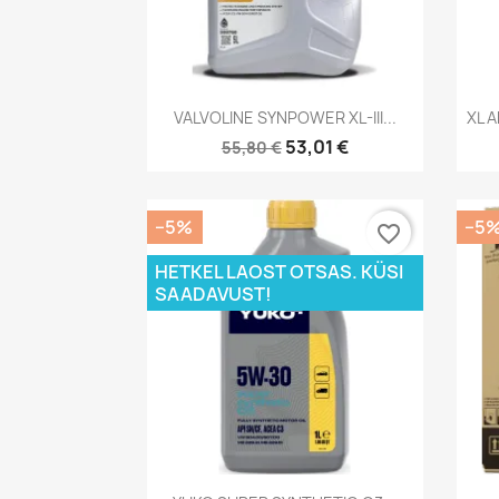
Kiirvaade

VALVOLINE SYNPOWER XL-III...
XL 
53,01 €
55,80 €
−5%
−5
favorite_border
HETKEL LAOST OTSAS. KÜSI
SAADAVUST!
Kiirvaade