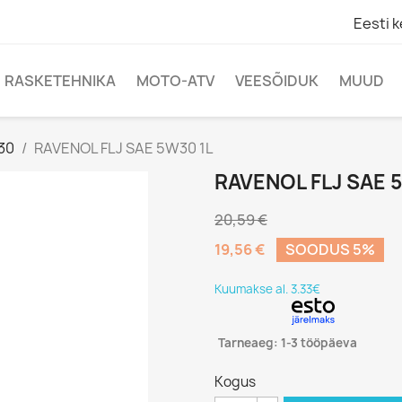
Eesti k
RASKETEHNIKA
MOTO-ATV
VEESÕIDUK
MUUD
30
RAVENOL FLJ SAE 5W30 1L
RAVENOL FLJ SAE 
20,59 €
19,56 €
SOODUS 5%
Kuumakse al. 3.33€
Tarneaeg: 1-3 tööpäeva
Kogus