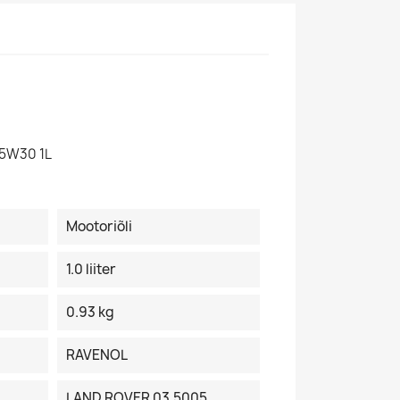
 5W30 1L
Mootoriõli
1.0 liiter
0.93 kg
RAVENOL
LAND ROVER 03.5005