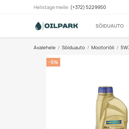
Helistage meile:
(+372) 5229950
SÕIDUAUTO
Avalehele
Sõiduauto
Mootoriõli
5W
−5%