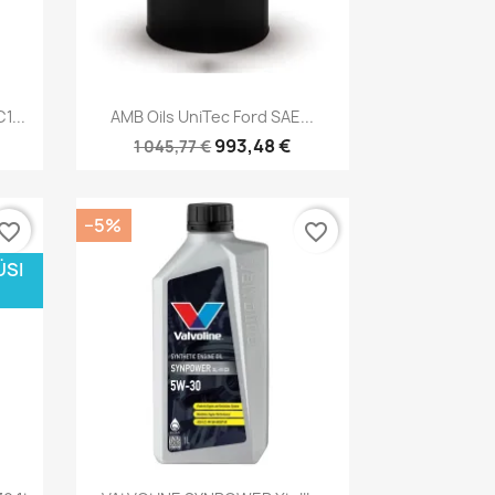
Kiirvaade

...
AMB Oils UniTec Ford SAE...
993,48 €
1 045,77 €
−5%
vorite_border
favorite_border
ÜSI
Kiirvaade