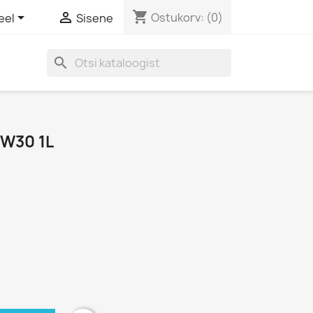
shopping_cart


Ostukorv:
(0)
eel
Sisene
search
5W30 1L