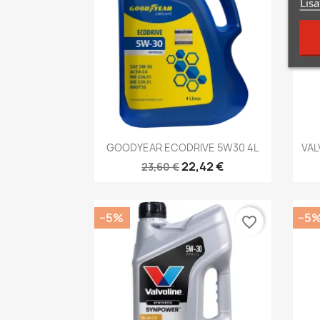
Lisa
Kiirvaade

GOODYEAR ECODRIVE 5W30 4L
VAL
22,42 €
23,60 €
−5%
−5
favorite_border