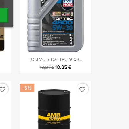
Kiirvaade

.
LIQUI MOLY TOP TEC 4600...
18,85 €
19,84 €
−5%
vorite_border
favorite_border