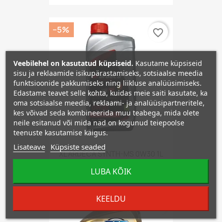
−5%
favorite_border
Veebilehel on kasutatud küpsiseid.
Kasutame küpsiseid
sisu ja reklaamide isikupärastamiseks, sotsiaalse meedia
funktsioonide pakkumiseks ning liikluse analüüsimiseks.
Edastame teavet selle kohta, kuidas meie saiti kasutate, ka
oma sotsiaalse meedia, reklaami- ja analüüsipartneritele,
kes võivad seda kombineerida muu teabega, mida olete
neile esitanud või mida nad on kogunud teiepoolse
teenuste kasutamise käigus.
Lisateave
Küpsiste seaded
XL ARDECA SYNTH-MS 0W30 1L
10,20 €
10,74 €
LUBA KÕIK
KEELDU
−5%
favorite_border