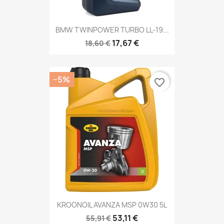
BMW TWINPOWER TURBO LL-19...
17,67 €
18,60 €
−5%
favorite_border
KROONOIL AVANZA MSP 0W30 5L
53,11 €
55,91 €