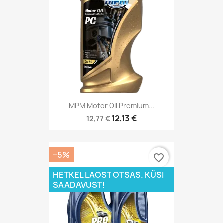
MPM Motor Oil Premium...
12,13 €
12,77 €
−5%
favorite_border
HETKEL LAOST OTSAS. KÜSI
SAADAVUST!