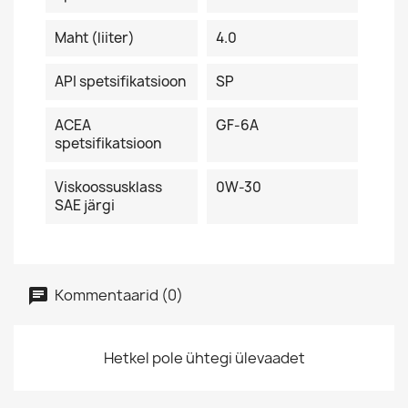
Maht (liiter)
4.0
API spetsifikatsioon
SP
ACEA
GF-6A
spetsifikatsioon
Viskoossusklass
0W-30
SAE järgi
Kommentaarid (0)
Hetkel pole ühtegi ülevaadet