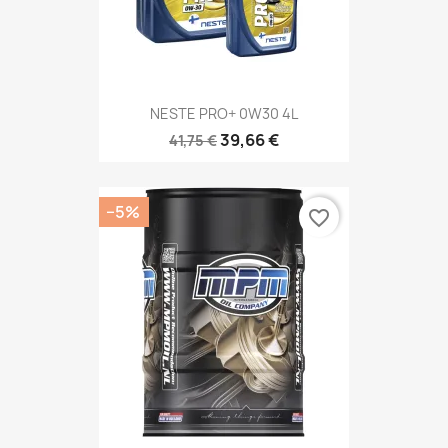
NESTE PRO+ 0W30 4L
39,66 €
41,75 €
−5%
favorite_border