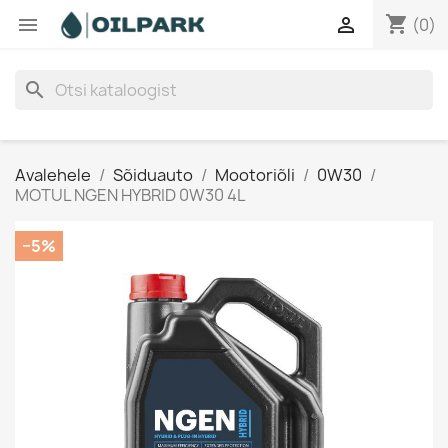
shopping_cart


(0)
search
Avalehele
Sõiduauto
Mootoriõli
0W30
MOTUL NGEN HYBRID 0W30 4L
−5%