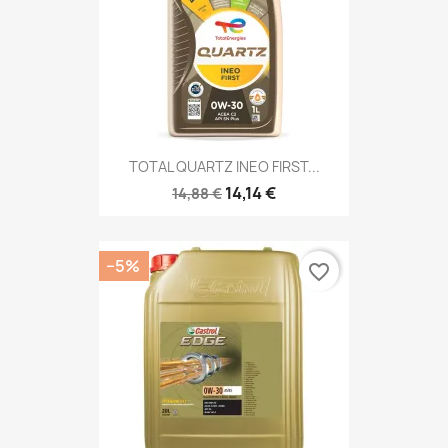
TOTAL QUARTZ INEO FIRST...
14,14 €
14,88 €
−5%
favorite_border