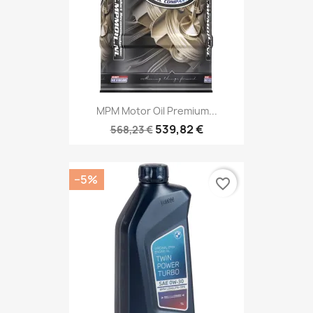
MPM Motor Oil Premium...
539,82 €
568,23 €
−5%
favorite_border