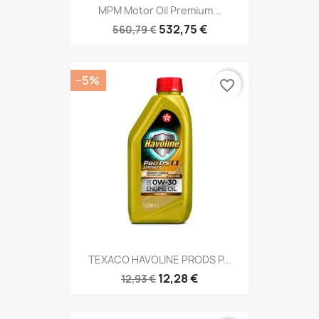
MPM Motor Oil Premium...
532,75 €
560,79 €
−5%
favorite_border
TEXACO HAVOLINE PRODS P...
12,28 €
12,93 €