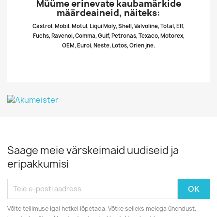
Müüme erinevate kaubamärkide
määrdeaineid, näiteks:
Castrol, Mobil, Motul, Liqui Moly, Shell, Valvoline, Total, Elf,
Fuchs, Ravenol, Comma, Gulf, Petronas, Texaco, Motorex,
OEM, Eurol, Neste, Lotos, Orlen jne.
Saage meie värskeimaid uudiseid ja
eripakkumisi
Võite tellimuse igal hetkel lõpetada. Võtke selleks meiega ühendust,