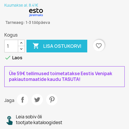
Kuumakse al. 8.41€
Tarneaeg: 1-3 tööpäeva
Kogus

favorite_border
LISA OSTUKORVI

Laos
Üle 59€ tellimused toimetatakse Eestis Venipak
pakiautomaatide kaudu TASUTA!
Jaga
Leia sobiv õli
tootjate kataloogidest