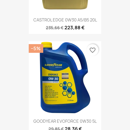
CASTROL EDGE 0W30 A5/B5 20L
223,88 €
235,66 €
−5%
favorite_border
GOODYEAR EVOFORCE 0W30 5L
28,36 €
29,85 €