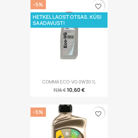
−5%
favorite_border
HETKEL LAOST OTSAS. KÜSI
SAADAVUST!
COMMA ECO-VG 0W30 1L
10,60 €
11,16 €
−5%
favorite_border