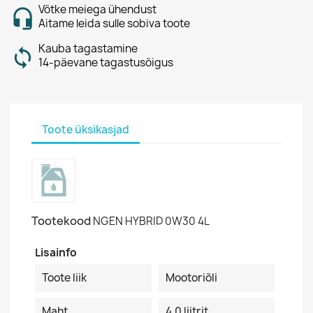
Võtke meiega ühendust
Aitame leida sulle sobiva toote
Kauba tagastamine
14-päevane tagastusõigus
Toote üksikasjad
Tootekood
NGEN HYBRID 0W30 4L
Lisainfo
Toote liik
Mootoriõli
Maht
4.0 liitrit