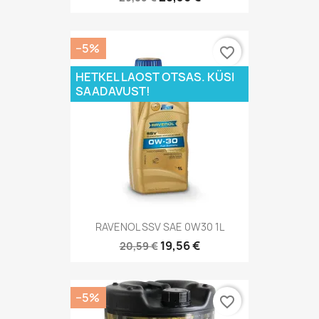
−5%
favorite_border
HETKEL LAOST OTSAS. KÜSI
SAADAVUST!
RAVENOL SSV SAE 0W30 1L
19,56 €
20,59 €
−5%
favorite_border