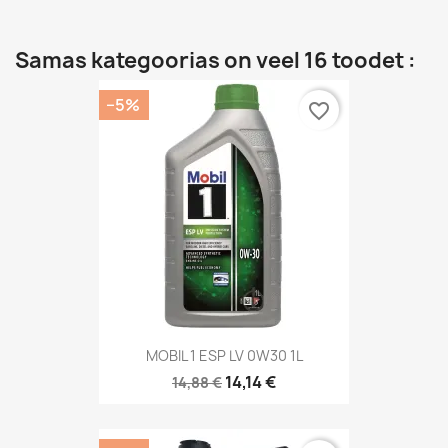
Samas kategoorias on veel 16 toodet :
−5%
favorite_border
MOBIL 1 ESP LV 0W30 1L
14,14 €
14,88 €