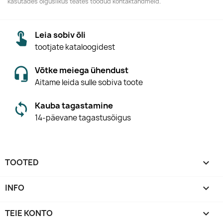
kasutades õiguslikus teates toodud kontaktandmeid.
Leia sobiv õli
tootjate kataloogidest
Võtke meiega ühendust
Aitame leida sulle sobiva toote
Kauba tagastamine
14-päevane tagastusõigus
TOOTED

INFO

TEIE KONTO
