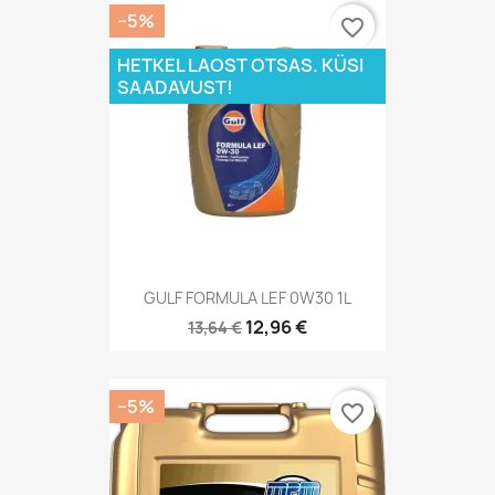
−5%
favorite_border
HETKEL LAOST OTSAS. KÜSI
SAADAVUST!
GULF FORMULA LEF 0W30 1L
12,96 €
13,64 €
−5%
favorite_border