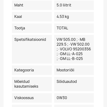
Maht
5.0 Iiitrit
Kaal
4.53 kg
Tootja
TOTAL
Spetsifikatsioonid
VW 505.00 ;·MB
229.5 ;·VW 502.00
;·VOLVO 95200356
;·GM LL-A-025
;·GM LL-B-025
Kategooria
Mootoriõli
Mõeldud
Sõiduautod
kasutamiseks
Viskoossus
0W30