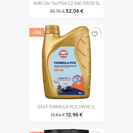
AMB Oils TecPSA C2 SAE 0W30 5L
32,06 €
33,75 €
−5%
favorite_border
GULF FORMULA PCX 0W30 1L
12,96 €
13,64 €