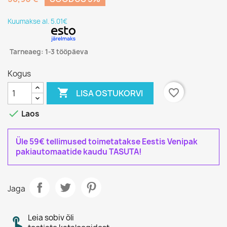
Kuumakse al. 5.01€
Tarneaeg: 1-3 tööpäeva
Kogus

favorite_border
LISA OSTUKORVI

Laos
Üle 59€ tellimused toimetatakse Eestis Venipak
pakiautomaatide kaudu TASUTA!
Jaga
Leia sobiv õli