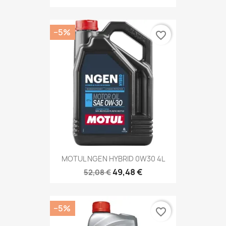
−5%
favorite_border
MOTUL NGEN HYBRID 0W30 4L
49,48 €
52,08 €
−5%
favorite_border