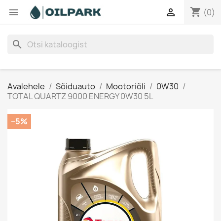
shopping_cart


(0)
search
Avalehele
Sõiduauto
Mootoriõli
0W30
TOTAL QUARTZ 9000 ENERGY 0W30 5L
−5%