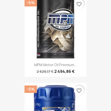
−5%
favorite_border
MPM Motor Oil Premium...
2 494,86 €
2 626,17 €
−5%
favorite_border