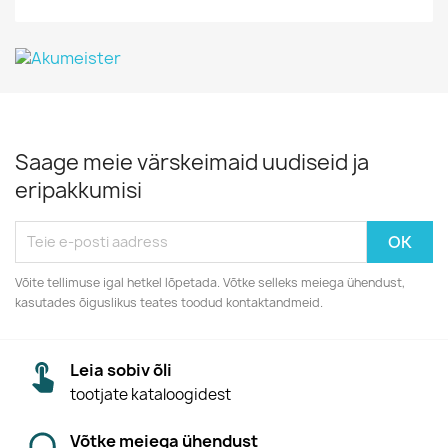
Saage meie värskeimaid uudiseid ja
eripakkumisi
Võite tellimuse igal hetkel lõpetada. Võtke selleks meiega ühendust,
kasutades õiguslikus teates toodud kontaktandmeid.
Leia sobiv õli
tootjate kataloogidest
Võtke meiega ühendust