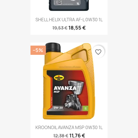
SHELL HELIX ULTRA AF-L 0W30 1L
18,55 €
19,53 €
−5%
favorite_border
KROONOIL AVANZA MSP 0W30 1L
11,76 €
12,38 €