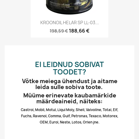
KROONOIL HELAR SP LL-03...
188,66 €
198,59 €
EI LEIDNUD SOBIVAT
TOODET?
Võtke meiega ühendust ja aitame
leida sulle sobiva toote.
Müüme erinevate kaubamärkide
määrdeaineid, näiteks:
Castrol, Mobil, Motul, Liqui Moly, Shell, Valvoline, Total, Elf,
Fuchs, Ravenol, Comma, Gulf, Petronas, Texaco, Motorex,
OEM, Eurol, Neste, Lotos, Orlen jne.