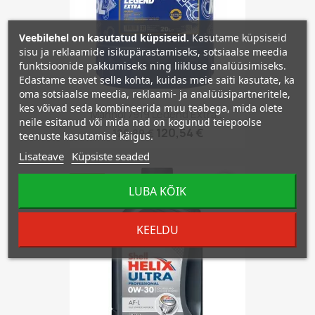
Veebilehel on kasutatud küpsiseid.
Kasutame küpsiseid
sisu ja reklaamide isikupärastamiseks, sotsiaalse meedia
funktsioonide pakkumiseks ning liikluse analüüsimiseks.
Edastame teavet selle kohta, kuidas meie saiti kasutate, ka
oma sotsiaalse meedia, reklaami- ja analüüsipartneritele,
kes võivad seda kombineerida muu teabega, mida olete
Mannol 7919 Legend Extra...
neile esitanud või mida nad on kogunud teiepoolse
120,54 €
126,89 €
teenuste kasutamise käigus.
Lisateave
Küpsiste seaded
−5%
favorite_border
LUBA KÕIK
KEELDU