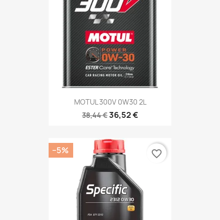
MOTUL 300V 0W30 2L
36,52 €
38,44 €
−5%
favorite_border