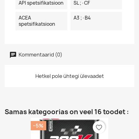
API spetsifikatsioon
SL ;·CF
ACEA
A3 ;·B4
spetsifikatsioon
Kommentaarid (0)
Hetkel pole ühtegi ülevaadet
Samas kategoorias on veel 16 toodet :
−5%
favorite_border