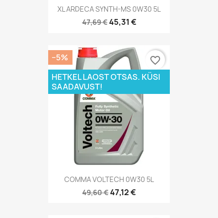
XL ARDECA SYNTH-MS 0W30 5L
45,31 €
47,69 €
−5%
favorite_border
HETKEL LAOST OTSAS. KÜSI
SAADAVUST!
COMMA VOLTECH 0W30 5L
47,12 €
49,60 €