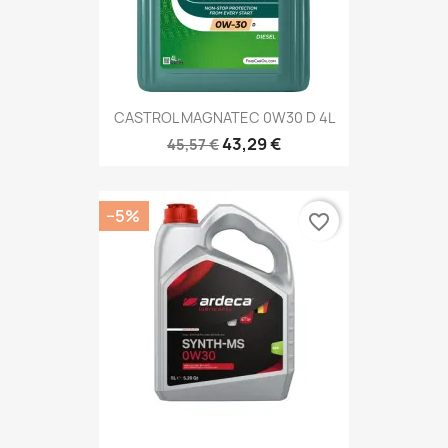
CASTROL MAGNATEC 0W30 D 4L
43,29 €
45,57 €
−5%
favorite_border