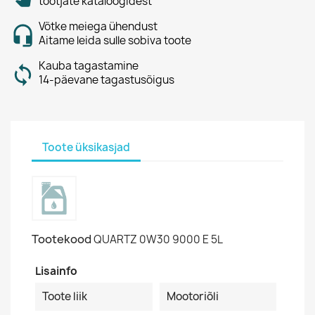
tootjate kataloogidest
Võtke meiega ühendust
Aitame leida sulle sobiva toote
Kauba tagastamine
14-päevane tagastusõigus
Toote üksikasjad
Tootekood
QUARTZ 0W30 9000 E 5L
Lisainfo
Toote liik
Mootoriõli