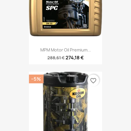
MPM Motor Oil Premium...
274,18 €
288,61 €
−5%
favorite_border