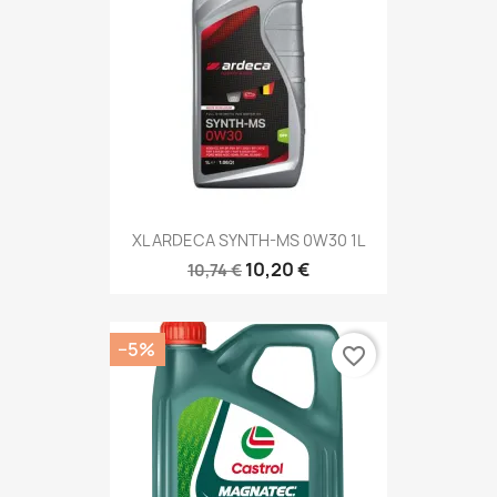
XL ARDECA SYNTH-MS 0W30 1L
10,20 €
10,74 €
−5%
favorite_border