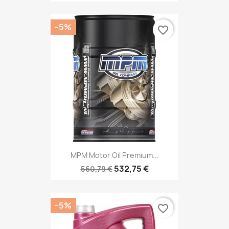
−5%
favorite_border
MPM Motor Oil Premium...
532,75 €
560,79 €
−5%
favorite_border