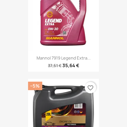
Mannol 7919 Legend Extra...
35,64 €
37,51 €
−5%
favorite_border