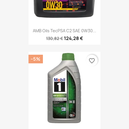
AMB Oils TecPSA C2 SAE 0W30...
124,28 €
130,82 €
−5%
favorite_border