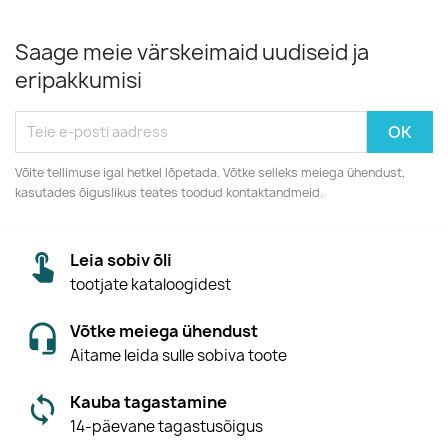
Saage meie värskeimaid uudiseid ja
eripakkumisi
Võite tellimuse igal hetkel lõpetada. Võtke selleks meiega ühendust,
kasutades õiguslikus teates toodud kontaktandmeid.
Leia sobiv õli
tootjate kataloogidest
Võtke meiega ühendust
Aitame leida sulle sobiva toote
Kauba tagastamine
14-päevane tagastusõigus