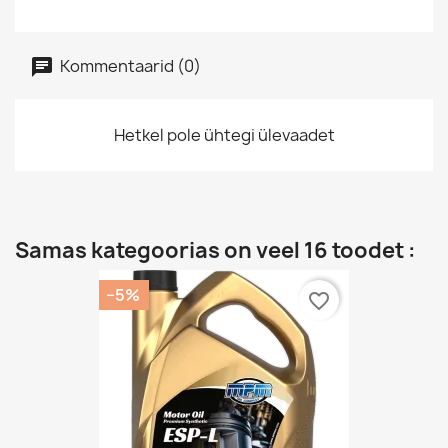
Kommentaarid (0)
Hetkel pole ühtegi ülevaadet
Samas kategoorias on veel 16 toodet :
−5%
favorite_border