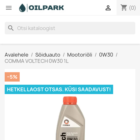
shopping_cart


(0)
search
Avalehele
Sõiduauto
Mootoriõli
0W30
COMMA VOLTECH 0W30 1L
−5%
HETKEL LAOST OTSAS. KÜSI SAADAVUST!