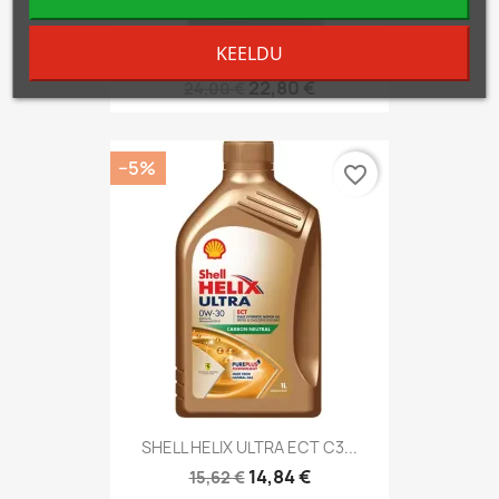
KEELDU
AMB Oils SynthTec A5/B5 SAE...
22,80 €
24,00 €
−5%
favorite_border
SHELL HELIX ULTRA ECT C3...
14,84 €
15,62 €