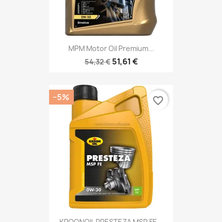
MPM Motor Oil Premium...
51,61 €
54,32 €
−5%
favorite_border
KROONOIL PRESTEZA MSP FE...