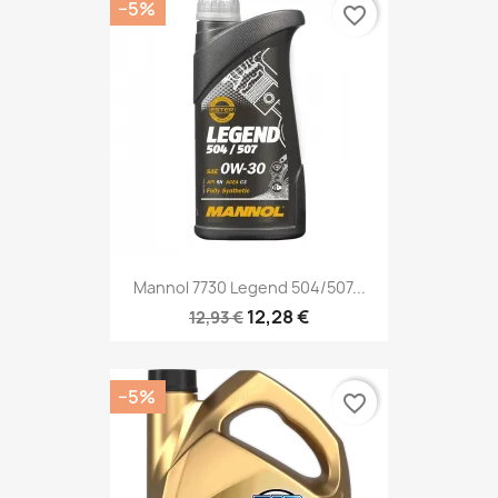
−5%
favorite_border
Mannol 7730 Legend 504/507...
12,28 €
12,93 €
−5%
favorite_border