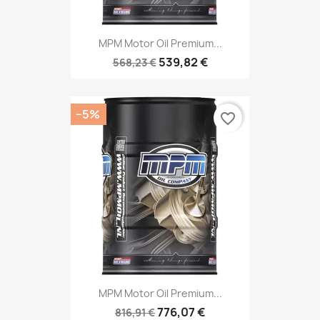
MPM Motor Oil Premium...
539,82 €
568,23 €
−5%
favorite_border
MPM Motor Oil Premium...
776,07 €
816,91 €