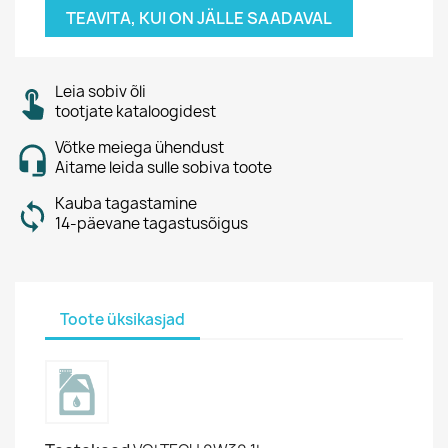
TEAVITA, KUI ON JÄLLE SAADAVAL
Leia sobiv õli
tootjate kataloogidest
Võtke meiega ühendust
Aitame leida sulle sobiva toote
Kauba tagastamine
14-päevane tagastusõigus
Toote üksikasjad