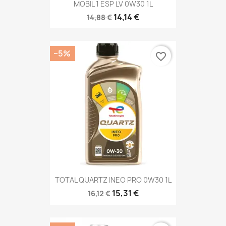
MOBIL 1 ESP LV 0W30 1L
14,14 €
14,88 €
−5%
favorite_border
TOTAL QUARTZ INEO PRO 0W30 1L
15,31 €
16,12 €