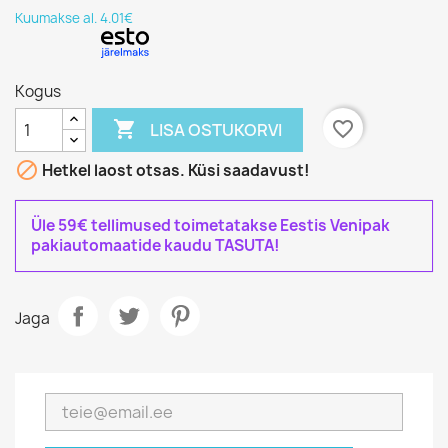
Kuumakse al. 4.01€
Kogus

favorite_border
LISA OSTUKORVI

Hetkel laost otsas. Küsi saadavust!
Üle 59€ tellimused toimetatakse Eestis Venipak
pakiautomaatide kaudu TASUTA!
Jaga