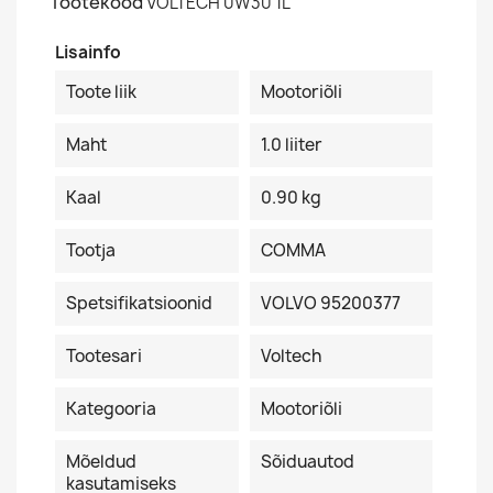
Tootekood
VOLTECH 0W30 1L
Lisainfo
Toote liik
Mootoriõli
Maht
1.0 liiter
Kaal
0.90 kg
Tootja
COMMA
Spetsifikatsioonid
VOLVO 95200377
Tootesari
Voltech
Kategooria
Mootoriõli
Mõeldud
Sõiduautod
kasutamiseks