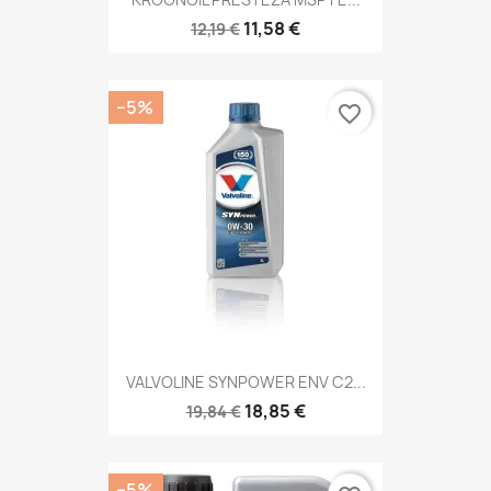
11,58 €
12,19 €
−5%
favorite_border
VALVOLINE SYNPOWER ENV C2...
18,85 €
19,84 €
−5%