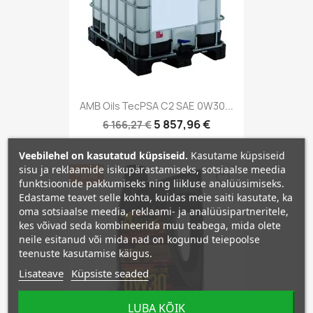
AMB Oils TecPSA C2 SAE 0W30...
5 857,96 €
6 166,27 €
Veebilehel on kasutatud küpsiseid.
Kasutame küpsiseid
sisu ja reklaamide isikupärastamiseks, sotsiaalse meedia
−5%
favorite_border
funktsioonide pakkumiseks ning liikluse analüüsimiseks.
Edastame teavet selle kohta, kuidas meie saiti kasutate, ka
oma sotsiaalse meedia, reklaami- ja analüüsipartneritele,
kes võivad seda kombineerida muu teabega, mida olete
neile esitanud või mida nad on kogunud teiepoolse
teenuste kasutamise käigus.
Lisateave
Küpsiste seaded
LUBA KÕIK