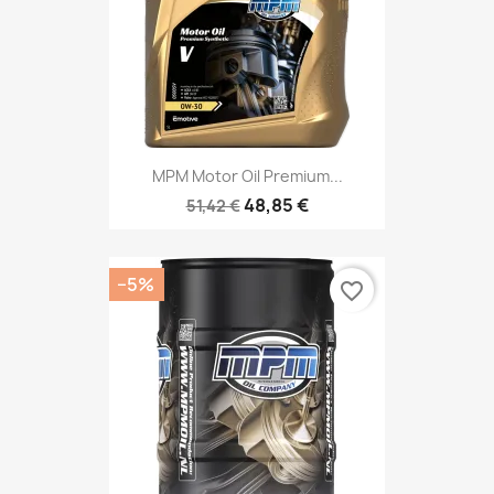
MPM Motor Oil Premium...
48,85 €
51,42 €
−5%
favorite_border