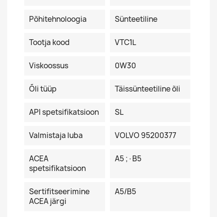
Põhitehnoloogia
Sünteetiline
Tootja kood
VTC1L
Viskoossus
0W30
Õli tüüp
Täissünteetiline õli
API spetsifikatsioon
SL
Valmistaja luba
VOLVO 95200377
ACEA
A5 ;·B5
spetsifikatsioon
Sertifitseerimine
A5/B5
ACEA järgi