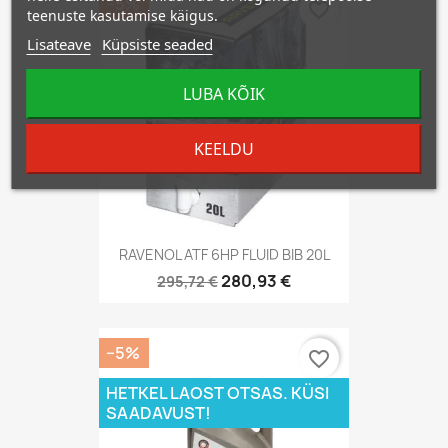
−5%
favorite_border
teenuste kasutamise käigus.
Lisateave
Küpsiste seaded
LUBA KÕIK
KEELDU
RAVENOL ATF 6HP FLUID BIB 20L
280,93 €
295,72 €
−5%
favorite_border
HETKEL LAOST OTSAS. KÜSI
SAADAVUST!