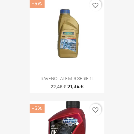
−5%
favorite_border
RAVENOL ATF M-9 SERIE 1L
21,34 €
22,46 €
−5%
favorite_border