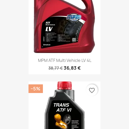
MPM ATF Multi Vehicle LV 4L
36,83 €
38,77 €
−5%
favorite_border