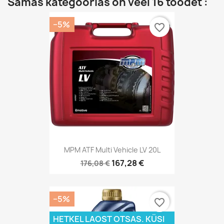
Samas kategoorias on veel 16 toodet :
−5%
favorite_border
MPM ATF Multi Vehicle LV 20L
167,28 €
176,08 €
−5%
favorite_border
HETKEL LAOST OTSAS. KÜSI