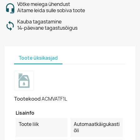
Võtke meiega ühendust
Aitame leida sulle sobiva toote
Kauba tagastamine
14-päevane tagastusõigus
Toote üksikasjad
Tootekood
ACMVATF1L
Lisainfo
Toote liik
Automaatkäigukasti
õli