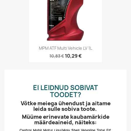
MPM ATF Multi Vehicle LV 1L
10,29 €
10,83 €
EI LEIDNUD SOBIVAT
TOODET?
Võtke meiega ühendust ja aitame
leida sulle sobiva toote.
Müüme erinevate kaubamärkide
määrdeaineid, näiteks:
Castrol, Mobil, Motul, Liqui Moly, Shell, Valvoline, Total, Elf,