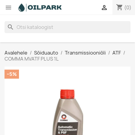
shopping_cart


(0)
search
Avalehele
Sõiduauto
Transmissiooniõli
ATF
COMMA MVATF PLUS 1L
−5%