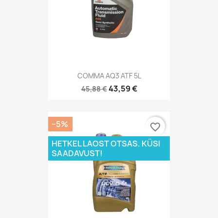
COMMA AQ3 ATF 5L
43,59 €
45,88 €
−5%
favorite_border
HETKEL LAOST OTSAS. KÜSI
SAADAVUST!