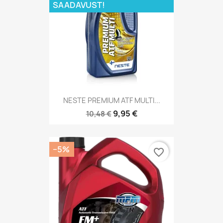
SAADAVUST!
NESTE PREMIUM ATF MULTI...
9,95 €
10,48 €
−5%
favorite_border