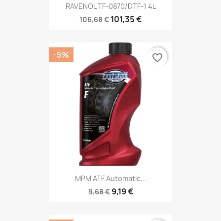
RAVENOL TF-0870/DTF-1 4L
101,35 €
106,68 €
−5%
favorite_border
MPM ATF Automatic...
9,19 €
9,68 €