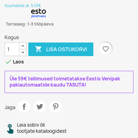
Kuumakse al. 5.01€
Tarneaeg: 1-3 tööpäeva
Kogus

favorite_border
LISA OSTUKORVI

Laos
Üle 59€ tellimused toimetatakse Eestis Venipak
pakiautomaatide kaudu TASUTA!
Jaga
Leia sobiv õli
tootjate kataloogidest