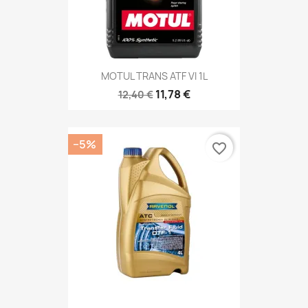
MOTUL TRANS ATF VI 1L
11,78 €
12,40 €
−5%
favorite_border