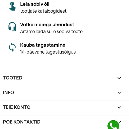
Leia sobiv õli
tootjate kataloogidest
Võtke meiega ühendust
Aitame leida sulle sobiva toote
Kauba tagastamine
14-päevane tagastusõigus
TOOTED

INFO

TEIE KONTO

POE KONTAKTID
keyboard_arrow_down