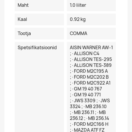
Maht
1.0 liiter
Kaal
0.92 kg
Tootja
COMMA
Spetsifikatsioonid
AISIN WARNER AW-1
;·ALLISON C4
;·ALLISON TES-295
;·ALLISON TES-389
;·FORD M2C195 A
;·FORD M2C202 B
;·FORD M2C922 A1
;·GM 19 40 767
;·GM 19 40 771
;·JWS 3309 ;·JWS
3324 ;·MB 236.10
;·MB 236.11 ;·MB
236.12 ;·MB 236.14
;·FORD M2C166 H
;·MAZDA ATF FZ