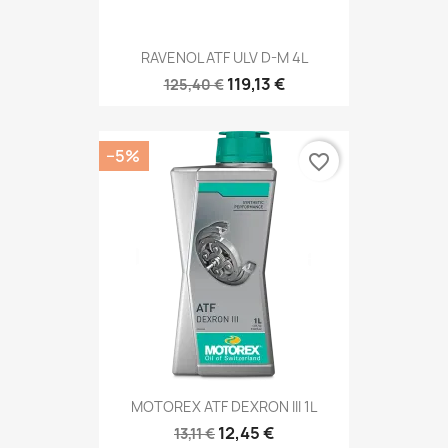
RAVENOL ATF ULV D-M 4L
119,13 €
125,40 €
−5%
favorite_border
MOTOREX ATF DEXRON III 1L
12,45 €
13,11 €