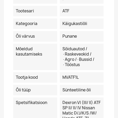
Tootesari
ATF
Kategooria
Käigukastiõli
Õli värvus
Punane
Mõeldud
Sõiduautod /
kasutamiseks
·Raskeveokid /
·Agro /·Bussid /
·Tööstus
Tootja kood
MVATF1L
Õli tüüp
Sünteetiline õli
Spetsifikatsioon
Dexron VI (III/ II) ATF
SP II/ II/ IV Nissan
Matic D/J/K/S /W/