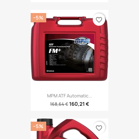
−5%
favorite_border
MPM ATF Automatic...
160,21 €
168,64 €
−5%
favorite_border