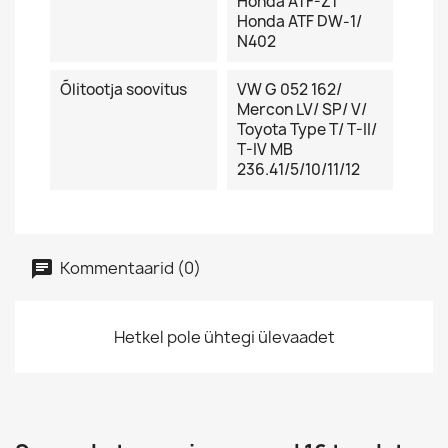
Honda ATF-Z1
Honda ATF DW-1/
N402
Õlitootja soovitus
VW G 052 162/
Mercon LV/ SP/ V/
Toyota Type T/ T-II/
T-IV MB
236.41/5/10/11/12
Kommentaarid (0)
Hetkel pole ühtegi ülevaadet