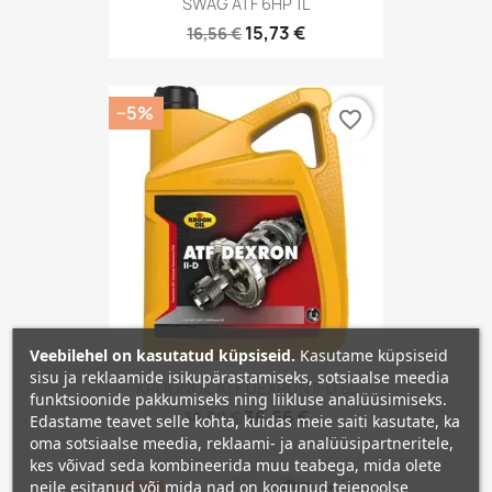
SWAG ATF 6HP 1L
15,73 €
16,56 €
−5%
favorite_border
Veebilehel on kasutatud küpsiseid.
Kasutame küpsiseid
sisu ja reklaamide isikupärastamiseks, sotsiaalse meedia
KROONOIL ATF DEXRON II-D 5L
funktsioonide pakkumiseks ning liikluse analüüsimiseks.
36,66 €
38,59 €
Edastame teavet selle kohta, kuidas meie saiti kasutate, ka
oma sotsiaalse meedia, reklaami- ja analüüsipartneritele,
kes võivad seda kombineerida muu teabega, mida olete
neile esitanud või mida nad on kogunud teiepoolse