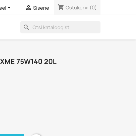
shopping_cart


Ostukorv:
(0)
eel
Sisene
search
AXME 75W140 20L