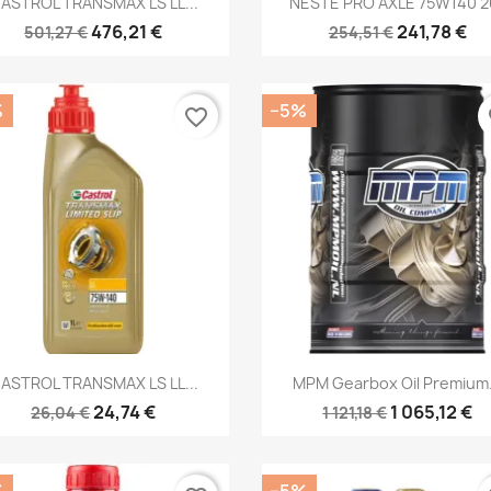
ASTROL TRANSMAX LS LL...
NESTE PRO AXLE 75W140 2
476,21 €
241,78 €
501,27 €
254,51 €
%
−5%
favorite_border
fa
Kiirvaade
Kiirvaade


ASTROL TRANSMAX LS LL...
MPM Gearbox Oil Premium.
24,74 €
1 065,12 €
26,04 €
1 121,18 €
%
−5%