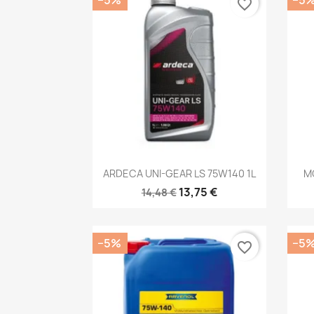
favorite_border
Kiirvaade

ARDECA UNI-GEAR LS 75W140 1L
M
13,75 €
14,48 €
−5%
−5
favorite_border