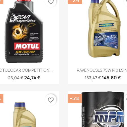
favorite_border
fa
Kiirvaade
Kiirvaade


OTUL GEAR COMPETITION...
RAVENOL SLS 75W140 LS 4
24,74 €
145,80 €
26,04 €
153,47 €
%
−5%
favorite_border
fa