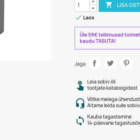

LISA OS

Laos
Üle 59€ tellimused toime
kaudu TASUTA!
Jaga
Leia sobiv õli
tootjate kataloogidest
Võtke meiega ühendust
Aitame leida sulle sobiv
Kauba tagastamine
14-päevane tagastusõi