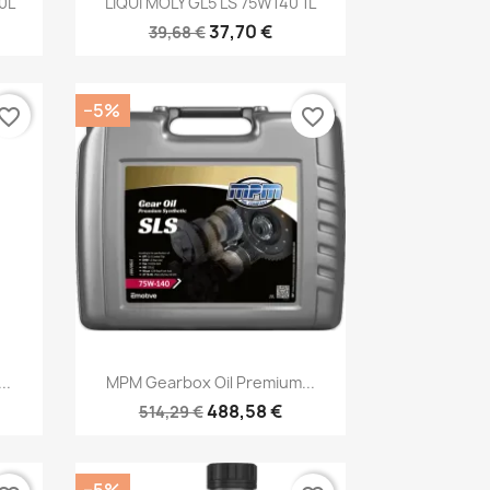
0L
LIQUI MOLY GL5 LS 75W140 1L
37,70 €
39,68 €
−5%
vorite_border
favorite_border
Kiirvaade

..
MPM Gearbox Oil Premium...
488,58 €
514,29 €
−5%