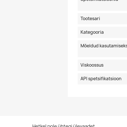
Tootesari
Kategooria
Mõeldud kasutamisek
Viskoossus
API spetsifikatsioon
Hetkel pole ühtegi ülevaadet