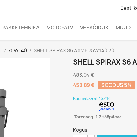
Eesti k
RASKETEHNIKA
MOTO-ATV
VEESÕIDUK
MUUD
i
75W140
SHELL SPIRAX S6 AXME 75W140 20L
SHELL SPIRAX S6 
483,04 €
458,89 €
SOODUS 5%
Kuumakse al. 15.41€
Tarneaeg: 1-3 tööpäeva
Kogus