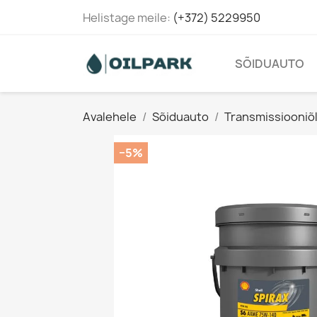
Helistage meile:
(+372) 5229950
SÕIDUAUTO
Avalehele
Sõiduauto
Transmissiooniõl
−5%