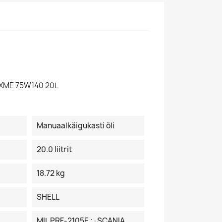
AXME 75W140 20L
Manuaalkäigukasti õli
20.0 Iiitrit
18.72 kg
SHELL
MIL PRF-2105E ;·SCANIA