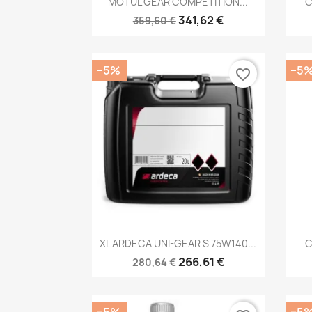
MOTUL GEAR COMPETITION...
C
341,62 €
359,60 €
−5%
−5
favorite_border
Kiirvaade

XL ARDECA UNI-GEAR S 75W140...
C
266,61 €
280,64 €
−5%
−5