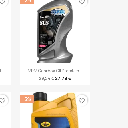
vorite_border
favorite_border
Kiirvaade

L
MPM Gearbox Oil Premium...
27,78 €
29,24 €
−5%
vorite_border
favorite_border