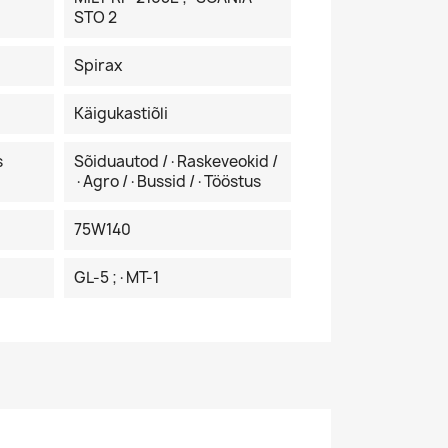
STO 2
Spirax
Käigukastiõli
s
Sõiduautod /·Raskeveokid /
·Agro /·Bussid /·Tööstus
75W140
GL-5 ;·MT-1