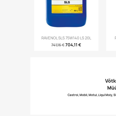
Kiirvaade

RAVENOL SLS 75W140 LS 20L
704,11 €
741,16 €
Võtk
Müü
Castrol, Mobil, Motul, Liqui Moly, 