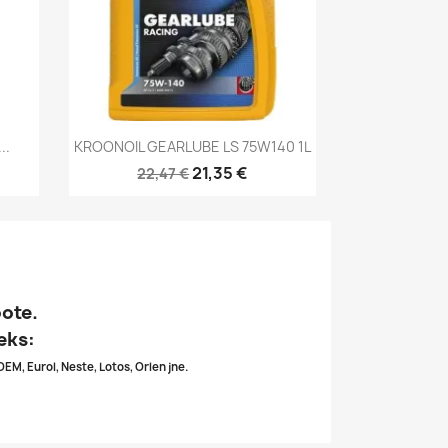
Kiirvaade

..
KROONOIL GEARLUBE LS 75W140 1L
21,35 €
22,47 €
oote.
eks:
OEM, Eurol, Neste, Lotos, Orlen jne.