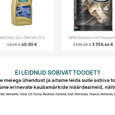
Kiirvaade
Kiirvaade


RAVENOL SLS 75W140 LS 1L
MPM Gearbox Oil Premium.
40,90 €
3 359,44 €
43,05 €
3 536,25 €
EI LEIDNUD SOBIVAT TOODET?
e meiega ühendust ja aitame leida sulle sobiva t
me erinevate kaubamärkide määrdeaineid, näit
Shell, Valvoline, Total, Elf, Fuchs, Ravenol, Comma, Gulf, Petronas, Texaco, Motorex, 