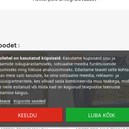
oodet :
%
ilehel on kasutatud küpsiseid.
Kasutame küpsiseid sisu ja
−5%
favorite_border
fa
aamide isikupärastamiseks, sotsiaalse meedia funktsioonide
umiseks ning liikluse analüüsimiseks. Edastame teavet selle kohta
HETKEL LAOST OTSAS. K
as meie saiti kasutate, ka oma sotsiaalse meedia, reklaami- ja
SAADAVUST!
üüsipartneritele, kes võivad seda kombineerida muu teabega, mi
e neile esitanud või mida nad on kogunud teiepoolse teenuste
tamise käigus.
teave
Küpsiste seaded
KEELDU
LUBA KÕIK
Kiirvaade
Kiirvaade

