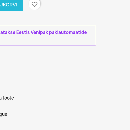
favorite_border
TUKORVI
tatakse Eestis Venipak pakiautomaatide
a toote
gus