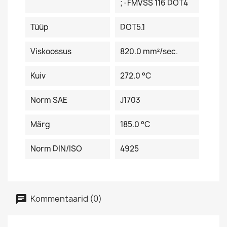
;·FMVSS 116 DOT4
Tüüp
DOT5.1
Viskoossus
820.0 mm²/sec.
Kuiv
272.0 °C
Norm SAE
J1703
Märg
185.0 °C
Norm DIN/ISO
4925
Kommentaarid (0)