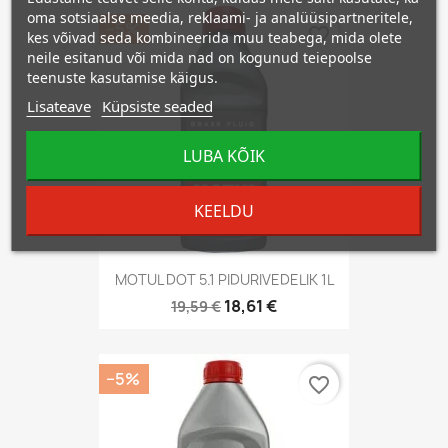
oma sotsiaalse meedia, reklaami- ja analüüsipartneritele,
−5%
favorite_border
kes võivad seda kombineerida muu teabega, mida olete
neile esitanud või mida nad on kogunud teiepoolse
teenuste kasutamise käigus.
Lisateave
Küpsiste seaded
LUBA KÕIK
KEELDU
MOTUL DOT 5.1 PIDURIVEDELIK 1L
18,61 €
19,59 €
−5%
favorite_border