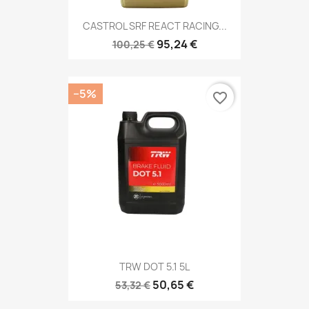
CASTROL SRF REACT RACING...
95,24 €
100,25 €
−5%
favorite_border
TRW DOT 5.1 5L
50,65 €
53,32 €