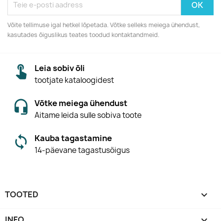
Võite tellimuse igal hetkel lõpetada. Võtke selleks meiega ühendust,
kasutades õiguslikus teates toodud kontaktandmeid.
Leia sobiv õli
tootjate kataloogidest
Võtke meiega ühendust
Aitame leida sulle sobiva toote
Kauba tagastamine
14-päevane tagastusõigus
TOOTED

INFO
