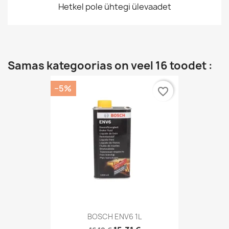
Hetkel pole ühtegi ülevaadet
Samas kategoorias on veel 16 toodet :
−5%
favorite_border
BOSCH ENV6 1L