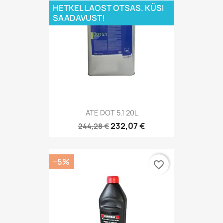
HETKEL LAOST OTSAS. KÜSI
SAADAVUST!
ATE DOT 5.1 20L
232,07 €
244,28 €
−5%
favorite_border