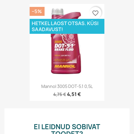
−5%
favorite_border
HETKEL LAOST OTSAS. KÜSI
SAADAVUST!
Mannol 3005 DOT-5.1 0,5L
4,51 €
4,75 €
EI LEIDNUD SOBIVAT