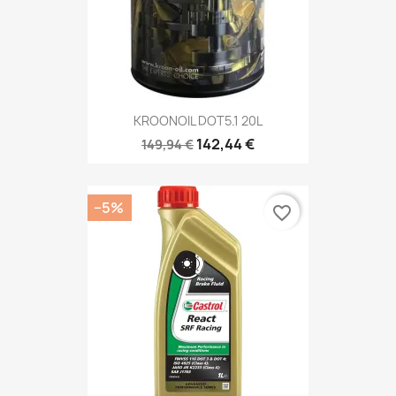
KROONOIL DOT5.1 20L
142,44 €
149,94 €
−5%
favorite_border