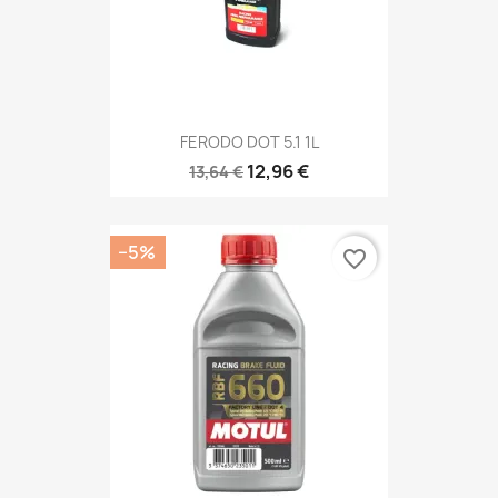
FERODO DOT 5.1 1L
12,96 €
13,64 €
−5%
favorite_border