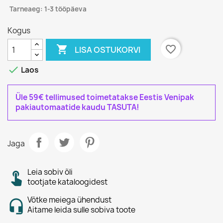
Tarneaeg: 1-3 tööpäeva
Kogus

favorite_border
LISA OSTUKORVI

Laos
Üle 59€ tellimused toimetatakse Eestis Venipak
pakiautomaatide kaudu TASUTA!
Jaga
Leia sobiv õli
tootjate kataloogidest
Võtke meiega ühendust
Aitame leida sulle sobiva toote