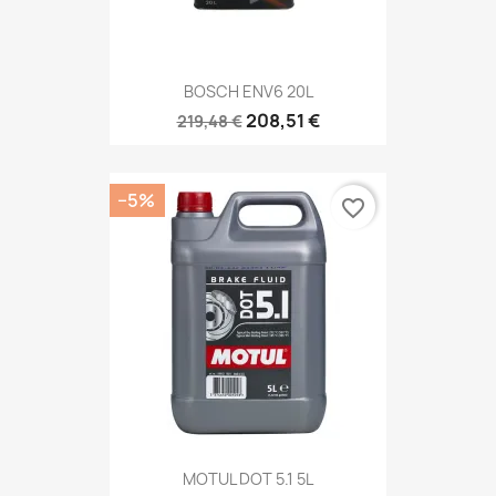
BOSCH ENV6 20L
208,51 €
219,48 €
−5%
favorite_border
MOTUL DOT 5.1 5L