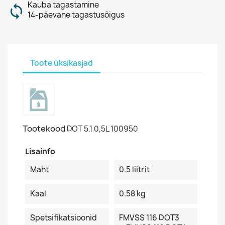
Kauba tagastamine
14-päevane tagastusõigus
Toote üksikasjad
Tootekood
DOT 5.1 0,5L 100950
Lisainfo
Maht
0.5 liitrit
Kaal
0.58 kg
Spetsifikatsioonid
FMVSS 116 DOT3