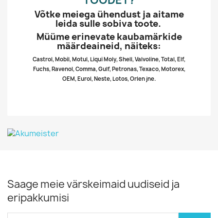
TOODET?
Võtke meiega ühendust ja aitame
leida sulle sobiva toote.
Müüme erinevate kaubamärkide
määrdeaineid, näiteks:
Castrol, Mobil, Motul, Liqui Moly, Shell, Valvoline, Total, Elf,
Fuchs, Ravenol, Comma, Gulf, Petronas, Texaco, Motorex,
OEM, Eurol, Neste, Lotos, Orlen jne.
Saage meie värskeimaid uudiseid ja
eripakkumisi