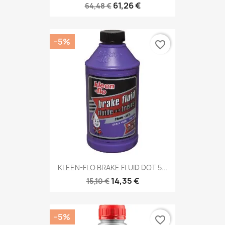
61,26 €
64,48 €
−5%
favorite_border
KLEEN-FLO BRAKE FLUID DOT 5...
14,35 €
15,10 €
−5%
favorite_border