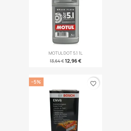
MOTUL DOT 5.1 1L
12,96 €
13,64 €
−5%
favorite_border