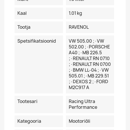
Kaal
1.01 kg
Tootja
RAVENOL
Spetsifikatsioonid
VW 505.00 ;·VW
502.00 ;·PORSCHE
A40 ;·MB 226.5
;·RENAULT RN 0710
;·RENAULT RN 0700
;·BMW LL-04 ;·VW
505.01 ;·MB 229.51
;·DEXOS 2 ;·FORD
M2C917 A
Tootesari
Racing Ultra
Performance
Kategooria
Mootoriõli