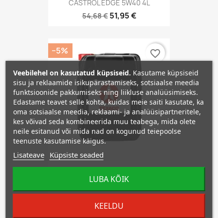
CASTROL EDGE 5W40 4L
51,95 €
54,68 €
−5%
favorite_border
Veebilehel on kasutatud küpsiseid.
Kasutame küpsiseid
sisu ja reklaamide isikupärastamiseks, sotsiaalse meedia
funktsioonide pakkumiseks ning liikluse analüüsimiseks.
Edastame teavet selle kohta, kuidas meie saiti kasutate, ka
oma sotsiaalse meedia, reklaami- ja analüüsipartneritele,
kes võivad seda kombineerida muu teabega, mida olete
neile esitanud või mida nad on kogunud teiepoolse
teenuste kasutamise käigus.
Lisateave
Küpsiste seaded
TEXACO HAVOLINE ULTRA S...
LUBA KÕIK
128,84 €
135,62 €
KEELDU