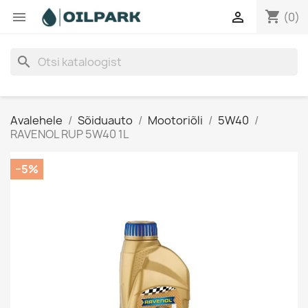
shopping_cart


(0)
search
Avalehele
Sõiduauto
Mootoriõli
5W40
RAVENOL RUP 5W40 1L
−5%