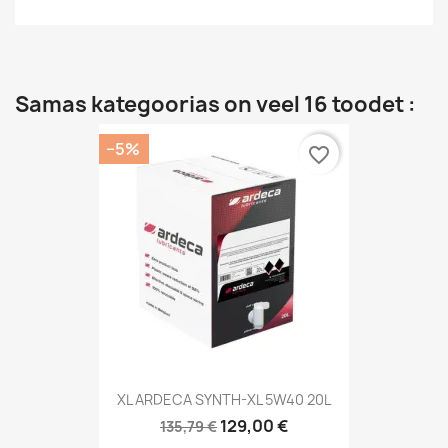
Samas kategoorias on veel 16 toodet :
−5%
favorite_border
XL ARDECA SYNTH-XL 5W40 20L
129,00 €
135,79 €