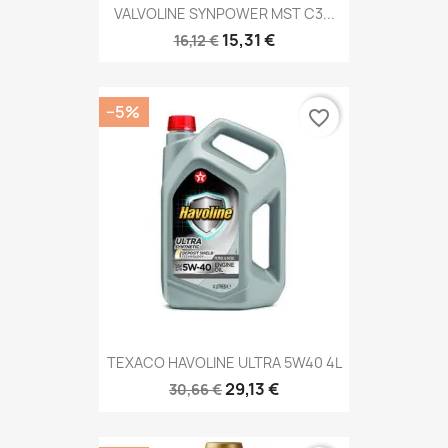
VALVOLINE SYNPOWER MST C3...
15,31 €
16,12 €
−5%
favorite_border
TEXACO HAVOLINE ULTRA 5W40 4L
29,13 €
30,66 €