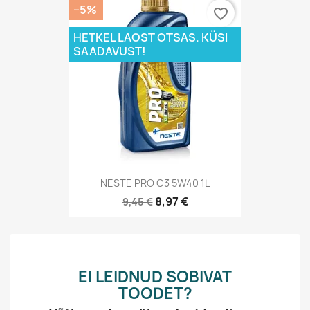
−5%
favorite_border
HETKEL LAOST OTSAS. KÜSI
SAADAVUST!
NESTE PRO C3 5W40 1L
8,97 €
9,45 €
EI LEIDNUD SOBIVAT
TOODET?