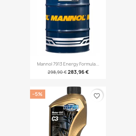
Mannol 7913 Energy Formula...
283,96 €
298,90 €
−5%
favorite_border