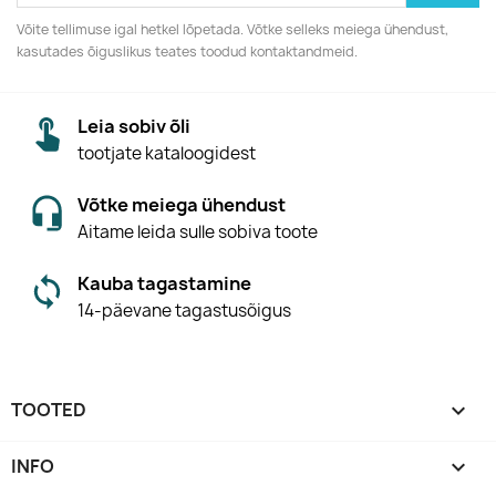
Võite tellimuse igal hetkel lõpetada. Võtke selleks meiega ühendust,
kasutades õiguslikus teates toodud kontaktandmeid.
Leia sobiv õli
tootjate kataloogidest
Võtke meiega ühendust
Aitame leida sulle sobiva toote
Kauba tagastamine
14-päevane tagastusõigus
TOOTED

INFO
