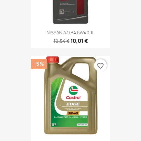
NISSAN A3/B4 5W40 1L
10,01 €
10,54 €
−5%
favorite_border