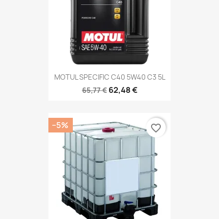
MOTUL SPECIFIC C40 5W40 C3 5L
62,48 €
65,77 €
−5%
favorite_border