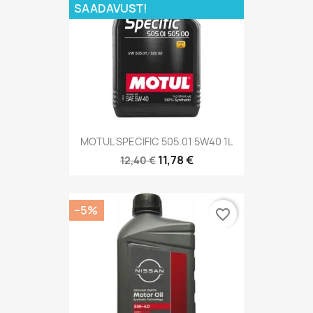
SAADAVUST!
MOTUL SPECIFIC 505.01 5W40 1L
11,78 €
12,40 €
−5%
favorite_border