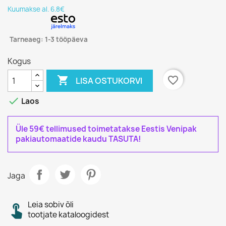
Kuumakse al. 6.8€
Tarneaeg: 1-3 tööpäeva
Kogus

favorite_border
LISA OSTUKORVI

Laos
Üle 59€ tellimused toimetatakse Eestis Venipak
pakiautomaatide kaudu TASUTA!
Jaga
Leia sobiv õli
tootjate kataloogidest