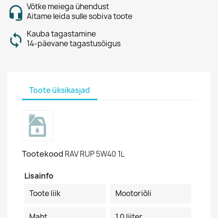
Võtke meiega ühendust
Aitame leida sulle sobiva toote
Kauba tagastamine
14-päevane tagastusõigus
Toote üksikasjad
Tootekood
RAV RUP 5W40 1L
Lisainfo
Toote liik
Mootoriõli
Maht
1.0 liiter