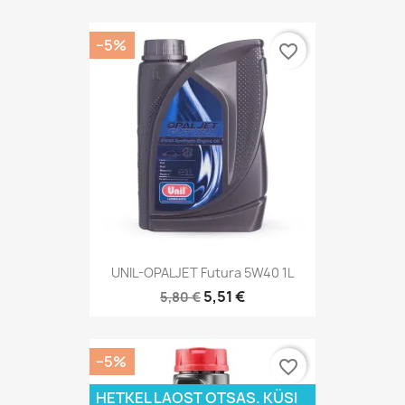
−5%
favorite_border
UNIL-OPALJET Futura 5W40 1L
5,51 €
5,80 €
−5%
favorite_border
HETKEL LAOST OTSAS. KÜSI