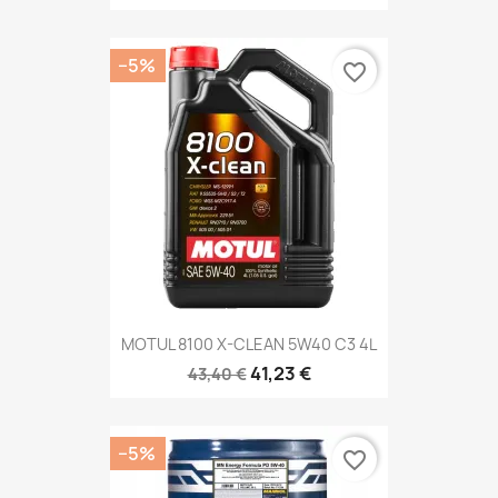
−5%
favorite_border
MOTUL 8100 X-CLEAN 5W40 C3 4L
41,23 €
43,40 €
−5%
favorite_border