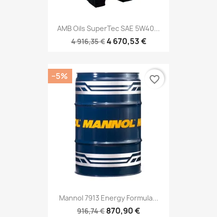
AMB Oils SuperTec SAE 5W40...
4 670,53 €
4 916,35 €
−5%
favorite_border
Mannol 7913 Energy Formula...
870,90 €
916,74 €