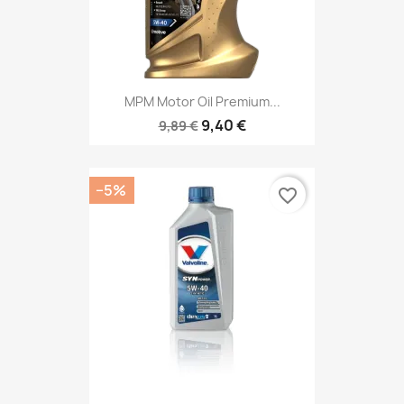
MPM Motor Oil Premium...
9,40 €
9,89 €
−5%
favorite_border