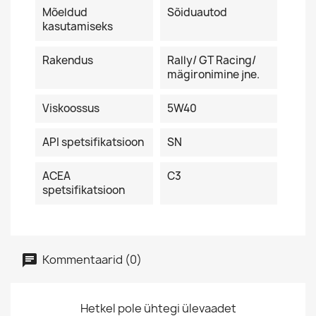
Mõeldud
Sõiduautod
kasutamiseks
Rakendus
Rally/ GT Racing/
mägironimine jne.
Viskoossus
5W40
API spetsifikatsioon
SN
ACEA
C3
spetsifikatsioon
Kommentaarid (0)
Hetkel pole ühtegi ülevaadet