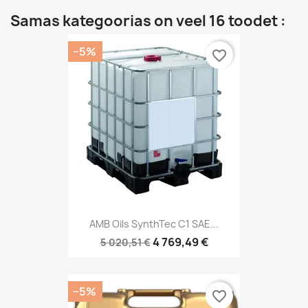
Samas kategoorias on veel 16 toodet :
−5%
favorite_border
AMB Oils SynthTec C1 SAE...
4 769,49 €
5 020,51 €
−5%
favorite_border