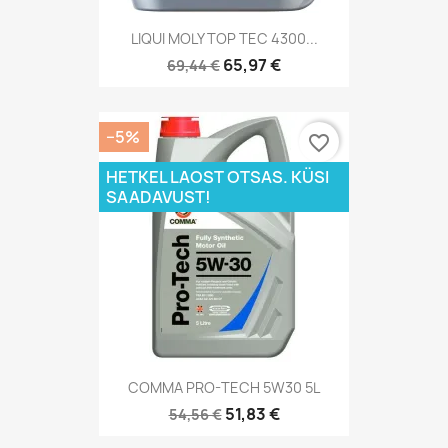
LIQUI MOLY TOP TEC 4300...
65,97 €
69,44 €
−5%
favorite_border
HETKEL LAOST OTSAS. KÜSI
SAADAVUST!
COMMA PRO-TECH 5W30 5L
51,83 €
54,56 €