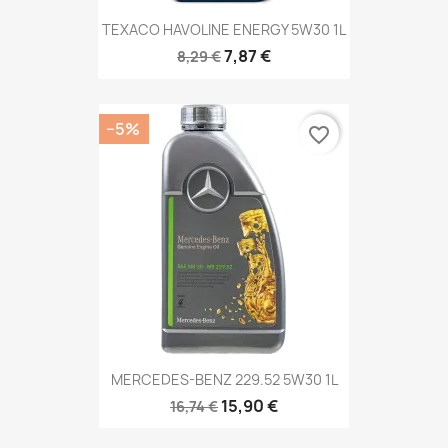
TEXACO HAVOLINE ENERGY 5W30 1L
7,87 €
8,29 €
−5%
favorite_border
MERCEDES-BENZ 229.52 5W30 1L
15,90 €
16,74 €