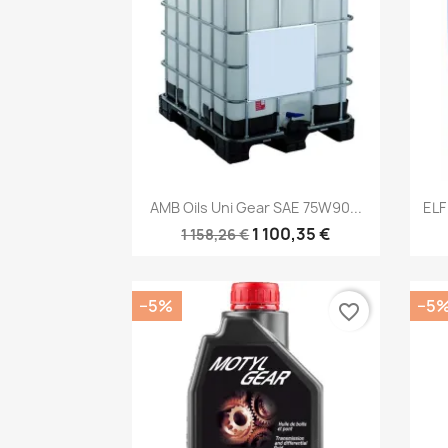
Kiirvaade

AMB Oils Uni Gear SAE 75W90...
ELF
1 100,35 €
1 158,26 €
−5%
−5
favorite_border