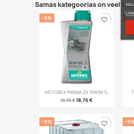
Samas kategoorias on veel 16 t
kasu
Lisa
−5%
−5
favorite_border
Kiirvaade

MOTOREX PRISMA ZX 75W90 1L
T
18,76 €
19,75 €
−5%
−5
favorite_border