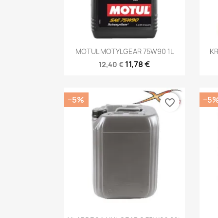
Kiirvaade

MOTUL MOTYLGEAR 75W90 1L
KR
11,78 €
12,40 €
−5%
−5
favorite_border
Kiirvaade