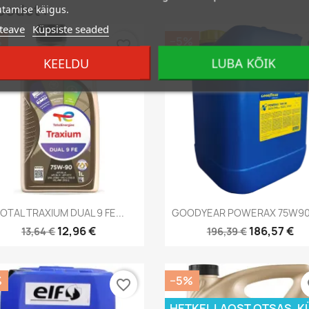
oodet :
tamise käigus.
teave
Küpsiste seaded
%
−5%
favorite_border
fa
KEELDU
LUBA KÕIK
Kiirvaade
Kiirvaade


OTAL TRAXIUM DUAL 9 FE...
GOODYEAR POWERAX 75W90
12,96 €
186,57 €
13,64 €
196,39 €
%
−5%
favorite_border
fa
HETKEL LAOST OTSAS. K