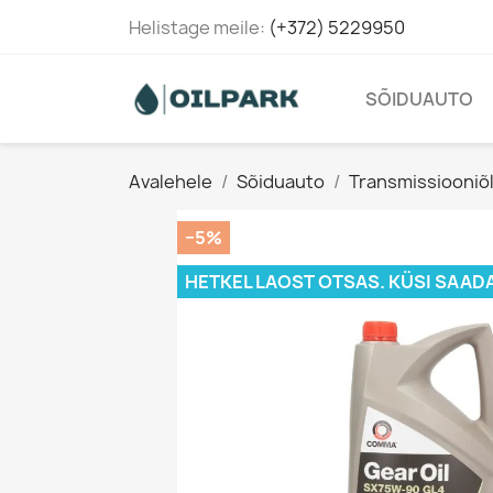
Helistage meile:
(+372) 5229950
SÕIDUAUTO
Avalehele
Sõiduauto
Transmissiooniõl
−5%
HETKEL LAOST OTSAS. KÜSI SAAD