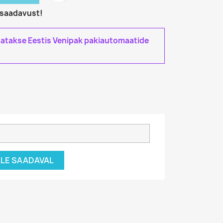
i saadavust!
tatakse Eestis Venipak pakiautomaatide
ÄLLE SAADAVAL