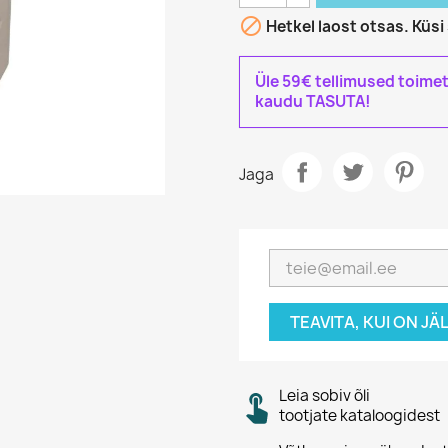

Hetkel laost otsas. Küs
Üle 59€ tellimused toime
kaudu TASUTA!
Jaga
TEAVITA, KUI ON J
Leia sobiv õli
tootjate kataloogidest