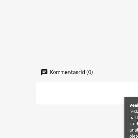
Kommentaarid (0)
Veeb
rekl
pakk
kuid
anal
olet