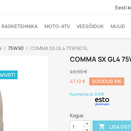
Eesti k
RASKETEHNIKA
MOTO-ATV
VEESÕIDUK
MUUD
i
75W90
COMMA SX GL4 75W90 5L
COMMA SX GL4 75
49,60 €
AVUST!
47,12 €
SOODUS 5%
Kuumakse al. 8.01€
Kogus

LISA OS