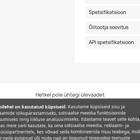
Spetsifikatsioon
Õlitootja soovitus
API spetsifikatsioon
Hetkel pole ühtegi ülevaadet
ilehel on kasutatud küpsiseid.
Kasutame küpsiseid sisu ja
aamide isikupärastamiseks, sotsiaalse meedia funktsioonide
umiseks ning liikluse analüüsimiseks. Edastame teavet selle kohta
as meie saiti kasutate, ka oma sotsiaalse meedia, reklaami- ja
üüsipartneritele, kes võivad seda kombineerida muu teabega, mi
e neile esitanud või mida nad on kogunud teiepoolse teenuste