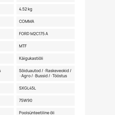
4.52 kg
COMMA
FORD M2C175 A
MTF
Käigukastiõli
s
Sõiduautod /·Raskeveokid /
·Agro /·Bussid /·Tööstus
SXGL45L
75W90
Poolsünteetiline õli