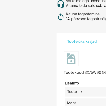
Võtke meiega ühendust
Aitame leida sulle sobiv
Kauba tagastamine
14-päevane tagastusõi
Toote üksikasjad
Tootekood
SX75W90 GL
Lisainfo
Toote liik
Maht