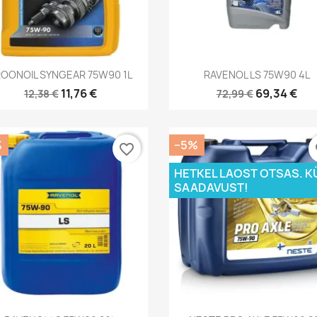
Kiirvaade
Kiirvaade


OONOIL SYNGEAR 75W90 1L
RAVENOL LS 75W90 4L
11,76 €
69,34 €
12,38 €
72,99 €
%
−5%
favorite_border
fa
HETKEL LAOST OTSAS. K
SAADAVUST!
Kiirvaade
Kiirvaade