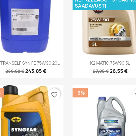
SAADAVUST!
Kiirvaade
Kiirvaade


 TRANSELF SYN FE 75W90 20L
K2 MATIC 75W90 5L
243,85 €
26,55 €
256,68 €
27,95 €
%
−5%
favorite_border
fa