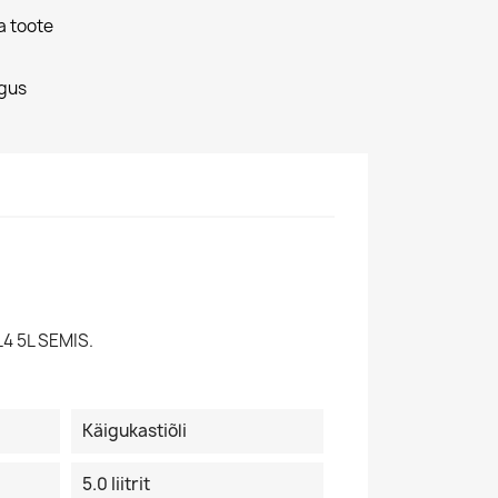
a toote
gus
4 5L SEMIS.
Käigukastiõli
5.0 Iiitrit