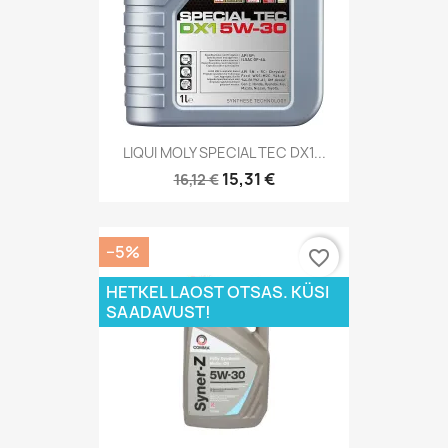
LIQUI MOLY SPECIAL TEC DX1...
15,31 €
16,12 €
−5%
favorite_border
HETKEL LAOST OTSAS. KÜSI
SAADAVUST!