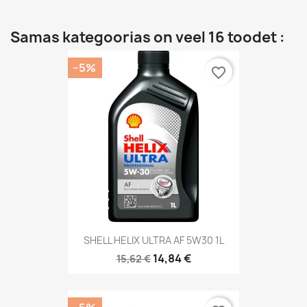
Samas kategoorias on veel 16 toodet :
−5%
favorite_border
SHELL HELIX ULTRA AF 5W30 1L
14,84 €
15,62 €