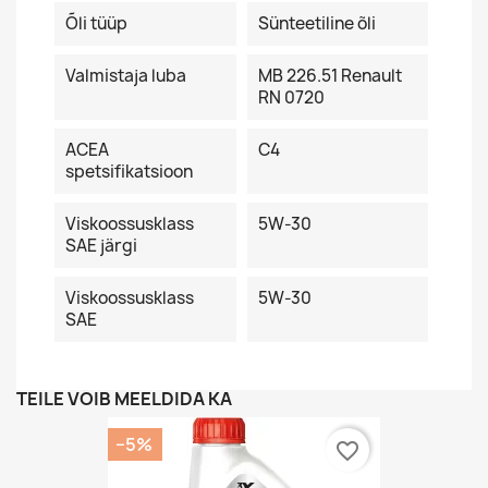
Õli tüüp
Sünteetiline õli
Valmistaja luba
MB 226.51 Renault
RN 0720
ACEA
C4
spetsifikatsioon
Viskoossusklass
5W-30
SAE järgi
Viskoossusklass
5W-30
SAE
TEILE VÕIB MEELDIDA KA
−5%
favorite_border