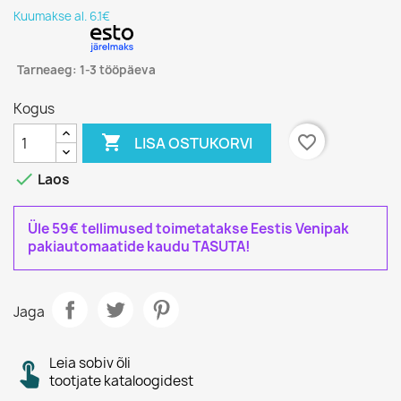
Kuumakse al. 6.1€
Tarneaeg: 1-3 tööpäeva
Kogus

favorite_border
LISA OSTUKORVI

Laos
Üle 59€ tellimused toimetatakse Eestis Venipak
pakiautomaatide kaudu TASUTA!
Jaga
Leia sobiv õli
tootjate kataloogidest