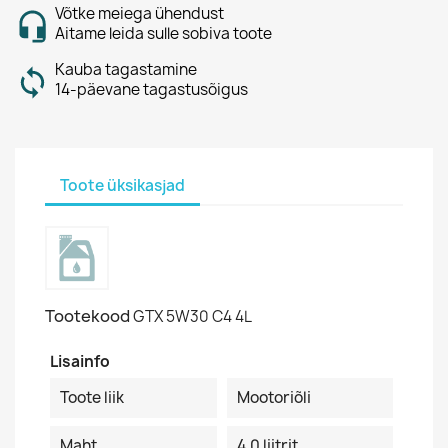
Võtke meiega ühendust
Aitame leida sulle sobiva toote
Kauba tagastamine
14-päevane tagastusõigus
Toote üksikasjad
Tootekood
GTX 5W30 C4 4L
Lisainfo
Toote liik
Mootoriõli
Maht
4.0 liitrit