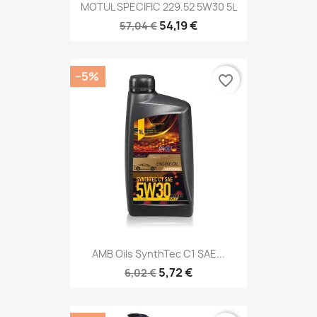
MOTUL SPECIFIC 229.52 5W30 5L
54,19 €
57,04 €
−5%
favorite_border
AMB Oils SynthTec C1 SAE...
5,72 €
6,02 €