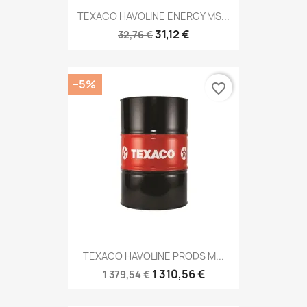
TEXACO HAVOLINE ENERGY MS...
31,12 €
32,76 €
−5%
favorite_border
TEXACO HAVOLINE PRODS M...
1 310,56 €
1 379,54 €