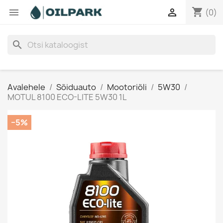
shopping_cart


(0)
search
Avalehele
Sõiduauto
Mootoriõli
5W30
MOTUL 8100 ECO-LITE 5W30 1L
−5%