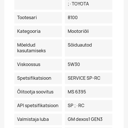
;·TOYOTA
Tootesari
8100
Kategooria
Mootoriõli
Mõeldud
Sõiduautod
kasutamiseks
Viskoossus
5W30
Spetsifikatsioon
SERVICE SP-RC
Õlitootja soovitus
MS 6395
API spetsifikatsioon
SP ;·RC
Valmistaja luba
GM dexos1 GEN3