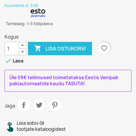
Kuumakse al. 3.6€
Tarneaeg: 1-3 tööpäeva
Kogus

favorite_border
LISA OSTUKORVI

Laos
Üle 59€ tellimused toimetatakse Eestis Venipak
pakiautomaatide kaudu TASUTA!
Jaga
Leia sobiv õli
tootjate kataloogidest