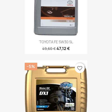
TOYOTA FE 5W30 5L
47,12 €
49,60 €
−5%
favorite_border