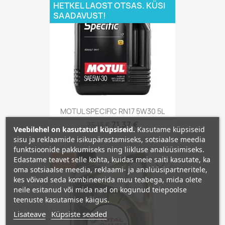
HETKEL LAOST OTSAS. KÜSI
SAADAVUST!
MOTUL SPECIFIC RN17 5W30 5L
71,37 €
75,13 €
Veebilehel on kasutatud küpsiseid.
Kasutame küpsiseid
sisu ja reklaamide isikupärastamiseks, sotsiaalse meedia
funktsioonide pakkumiseks ning liikluse analüüsimiseks.
Edastame teavet selle kohta, kuidas meie saiti kasutate, ka
−5%
favorite_border
oma sotsiaalse meedia, reklaami- ja analüüsipartneritele,
kes võivad seda kombineerida muu teabega, mida olete
neile esitanud või mida nad on kogunud teiepoolse
teenuste kasutamise käigus.
Lisateave
Küpsiste seaded