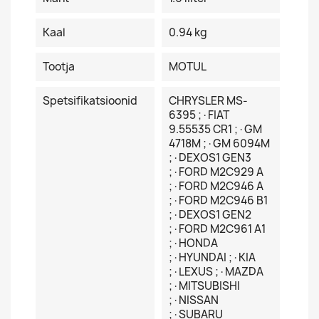
Kaal
0.94 kg
Tootja
MOTUL
Spetsifikatsioonid
CHRYSLER MS-
6395 ;·FIAT
9.55535 CR1 ;·GM
4718M ;·GM 6094M
;·DEXOS1 GEN3
;·FORD M2C929 A
;·FORD M2C946 A
;·FORD M2C946 B1
;·DEXOS1 GEN2
;·FORD M2C961 A1
;·HONDA
;·HYUNDAI ;·KIA
;·LEXUS ;·MAZDA
;·MITSUBISHI
;·NISSAN
;·SUBARU