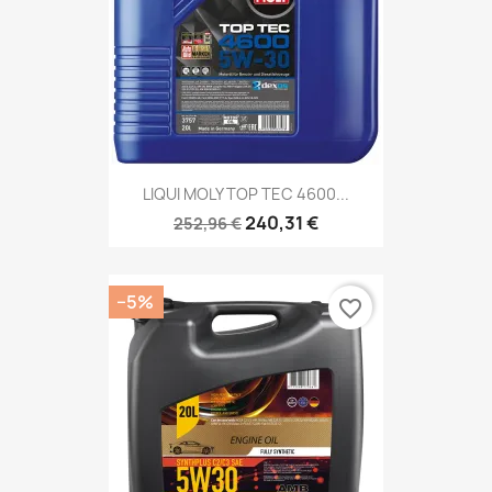
LIQUI MOLY TOP TEC 4600...
240,31 €
252,96 €
−5%
favorite_border