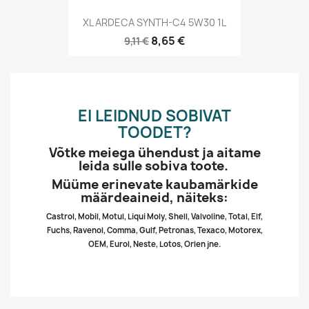
XL ARDECA SYNTH-C4 5W30 1L
8,65 €
9,11 €
EI LEIDNUD SOBIVAT
TOODET?
Võtke meiega ühendust ja aitame
leida sulle sobiva toote.
Müüme erinevate kaubamärkide
määrdeaineid, näiteks:
Castrol, Mobil, Motul, Liqui Moly, Shell, Valvoline, Total, Elf,
Fuchs, Ravenol, Comma, Gulf, Petronas, Texaco, Motorex,
OEM, Eurol, Neste, Lotos, Orlen jne.