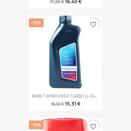
16,40 €
17,26 €
−5%
favorite_border
BMW TWINPOWER TURBO LL-04...
15,31 €
16,12 €
−5%
favorite_border