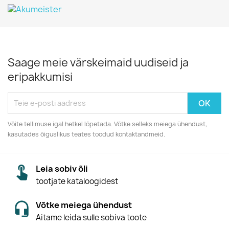
Saage meie värskeimaid uudiseid ja
eripakkumisi
Võite tellimuse igal hetkel lõpetada. Võtke selleks meiega ühendust,
kasutades õiguslikus teates toodud kontaktandmeid.
Leia sobiv õli
tootjate kataloogidest
Võtke meiega ühendust
Aitame leida sulle sobiva toote