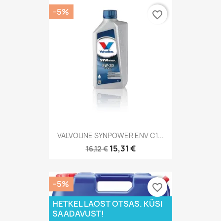
−5%
favorite_border
VALVOLINE SYNPOWER ENV C1...
15,31 €
16,12 €
−5%
favorite_border
HETKEL LAOST OTSAS. KÜSI
SAADAVUST!