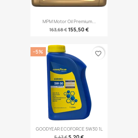
MPM Motor Oil Premium...
155,50 €
163,68 €
−5%
favorite_border
GOODYEAR ECOFORCE 5W30 1L
5,20 €
5,47 €