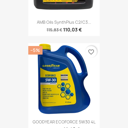
AMB Oils SynthPlus C2/C3...
110,03 €
115,83 €
−5%
favorite_border
GOODYEAR ECOFORCE 5W30 4L