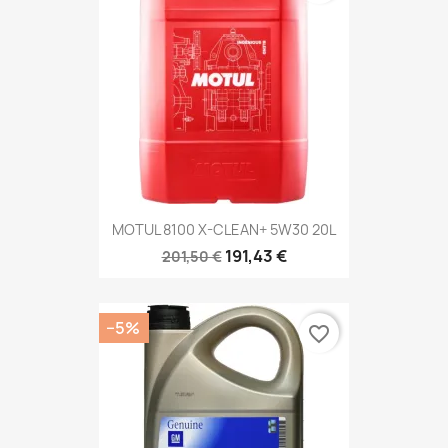
MOTUL 8100 X-CLEAN+ 5W30 20L
191,43 €
201,50 €
−5%
favorite_border