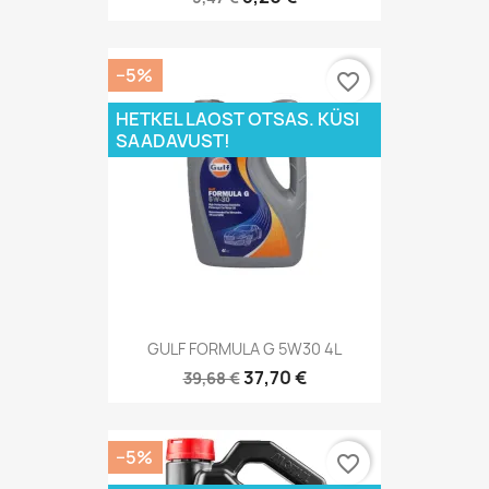
−5%
favorite_border
HETKEL LAOST OTSAS. KÜSI
SAADAVUST!
GULF FORMULA G 5W30 4L
37,70 €
39,68 €
−5%
favorite_border