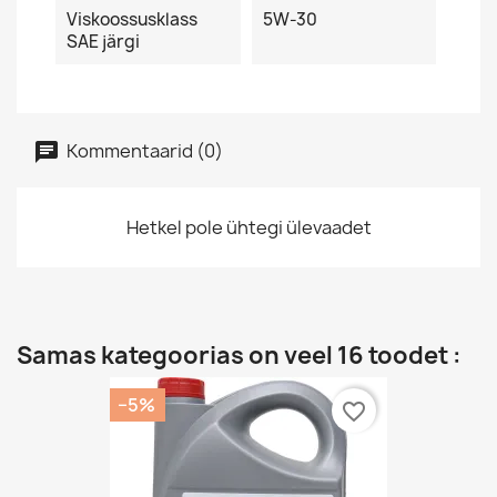
Viskoossusklass
5W-30
SAE järgi
Kommentaarid (0)
Hetkel pole ühtegi ülevaadet
Samas kategoorias on veel 16 toodet :
−5%
favorite_border