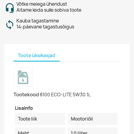
Võtke meiega ühendust
Aitame leida sulle sobiva toote
Kauba tagastamine
14-päevane tagastusõigus
Toote üksikasjad
Tootekood
8100 ECO-LITE 5W30 1L
Lisainfo
Toote liik
Mootoriõli
Maht
1.0 liiter