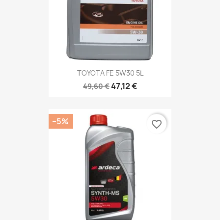
TOYOTA FE 5W30 5L
47,12 €
49,60 €
−5%
favorite_border