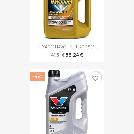
TEXACO HAVOLINE PRODS V...
39,24 €
41,31 €
−5%
favorite_border