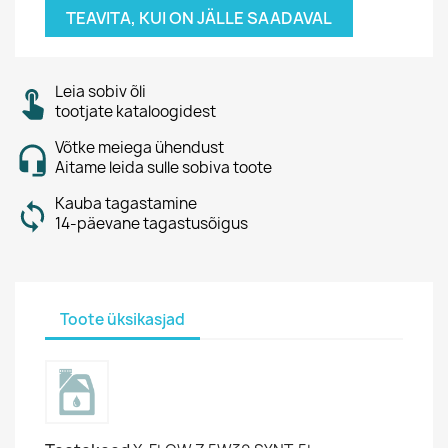
TEAVITA, KUI ON JÄLLE SAADAVAL
Leia sobiv õli
tootjate kataloogidest
Võtke meiega ühendust
Aitame leida sulle sobiva toote
Kauba tagastamine
14-päevane tagastusõigus
Toote üksikasjad