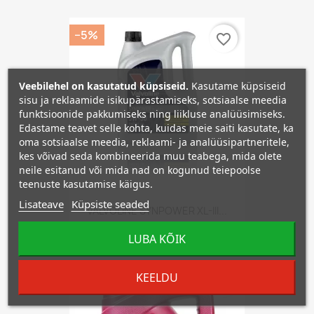
−5%
favorite_border
Veebilehel on kasutatud küpsiseid.
Kasutame küpsiseid
sisu ja reklaamide isikupärastamiseks, sotsiaalse meedia
funktsioonide pakkumiseks ning liikluse analüüsimiseks.
Edastame teavet selle kohta, kuidas meie saiti kasutate, ka
oma sotsiaalse meedia, reklaami- ja analüüsipartneritele,
kes võivad seda kombineerida muu teabega, mida olete
neile esitanud või mida nad on kogunud teiepoolse
teenuste kasutamise käigus.
Lisateave
Küpsiste seaded
VALVOLINE SYNPOWER XL-III...
47,12 €
49,60 €
LUBA KÕIK
KEELDU
−5%
favorite_border