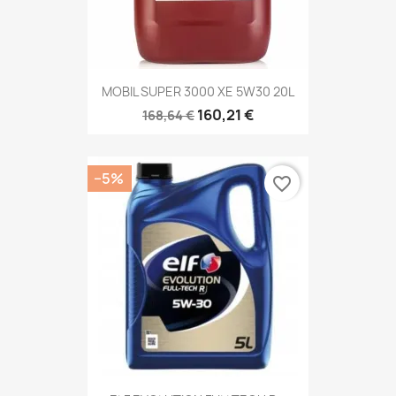
MOBIL SUPER 3000 XE 5W30 20L
160,21 €
168,64 €
−5%
favorite_border