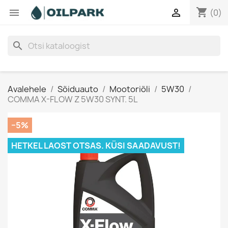
shopping_cart


(0)
search
Avalehele
Sõiduauto
Mootoriõli
5W30
COMMA X-FLOW Z 5W30 SYNT. 5L
−5%
HETKEL LAOST OTSAS. KÜSI SAADAVUST!