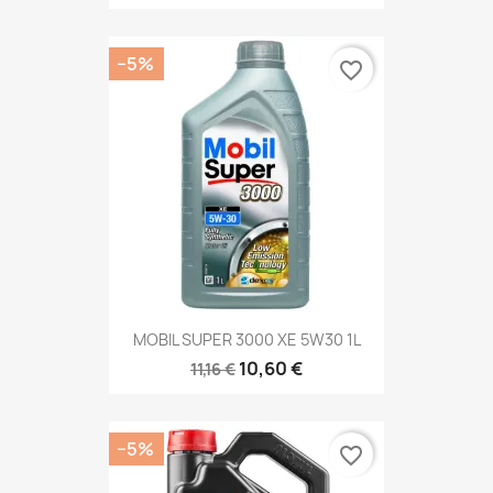
−5%
favorite_border
MOBIL SUPER 3000 XE 5W30 1L
10,60 €
11,16 €
−5%
favorite_border