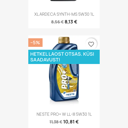
XL ARDECA SYNTH-MS 5W30 1L
8,13 €
8,56 €
−5%
favorite_border
HETKEL LAOST OTSAS. KÜSI
SAADAVUST!
NESTE PRO+ W LL-III 5W30 1L
10,81 €
11,38 €