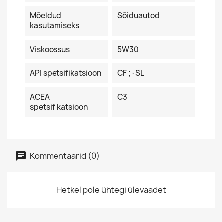
Mõeldud
Sõiduautod
kasutamiseks
Viskoossus
5W30
API spetsifikatsioon
CF ;·SL
ACEA
C3
spetsifikatsioon
Kommentaarid (0)
Hetkel pole ühtegi ülevaadet