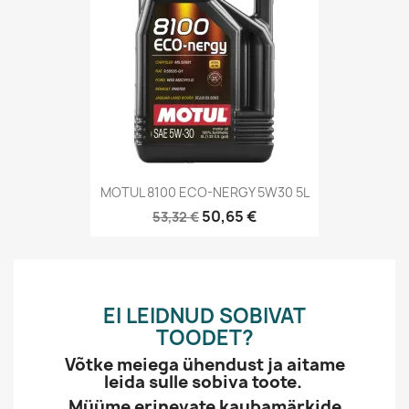
MOTUL 8100 ECO-NERGY 5W30 5L
50,65 €
53,32 €
EI LEIDNUD SOBIVAT
TOODET?
Võtke meiega ühendust ja aitame
leida sulle sobiva toote.
Müüme erinevate kaubamärkide