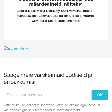
määrdeaineid, näiteks:
Castrol, Mobil, Motul, Liqui Moly, Shell, Valvoline, Total, Elf,
Fuchs, Ravenol, Comma, Gulf, Petronas, Texaco, Motorex,
OEM, Eurol, Neste, Lotos, Orlen jne.
Saage meie värskeimaid uudiseid ja
eripakkumisi
Võite tellimuse igal hetkel lõpetada. Võtke selleks meiega ühendust,
kasutades õiguslikus teates toodud kontaktandmeid.