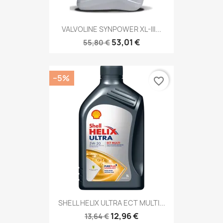
VALVOLINE SYNPOWER XL-III...
53,01 €
55,80 €
−5%
favorite_border
SHELL HELIX ULTRA ECT MULTI...
12,96 €
13,64 €