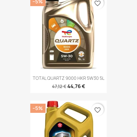
−5%
favorite_border
TOTAL QUARTZ 9000 HKR 5W30 5L
44,76 €
47,12 €
−5%
favorite_border