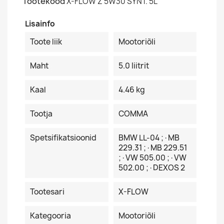
Tootekood
X-FLOW Z 5W30 SYNT. 5L
Lisainfo
Toote liik
Mootoriõli
Maht
5.0 Iiitrit
Kaal
4.46 kg
Tootja
COMMA
Spetsifikatsioonid
BMW LL-04 ;·MB
229.31 ;·MB 229.51
;·VW 505.00 ;·VW
502.00 ;·DEXOS 2
Tootesari
X-FLOW
Kategooria
Mootoriõli