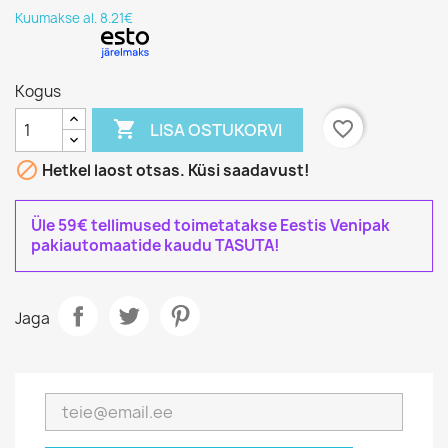
Kuumakse al. 8.21€
Kogus

favorite_border
LISA OSTUKORVI

Hetkel laost otsas. Küsi saadavust!
Üle 59€ tellimused toimetatakse Eestis Venipak
pakiautomaatide kaudu TASUTA!
Jaga