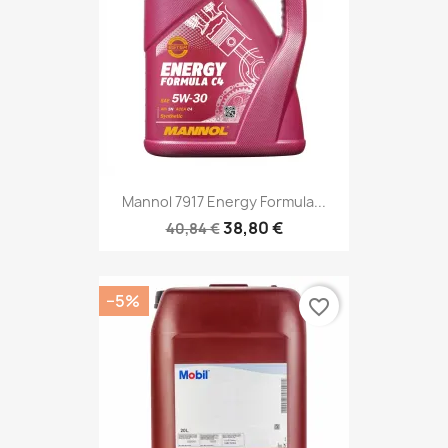
Mannol 7917 Energy Formula...
38,80 €
40,84 €
−5%
favorite_border