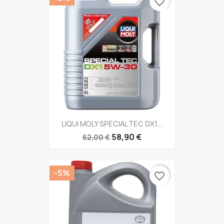
favorite_border
LIQUI MOLY SPECIAL TEC DX1...
58,90 €
62,00 €
−5%
favorite_border