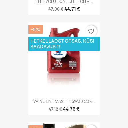
ELF EVOLUTION FULLTECH R...
44,71 €
47,06 €
−5%
favorite_border
HETKEL LAOST OTSAS. KÜSI
SAADAVUST!
VALVOLINE MAXLIFE 5W30 C3 4L
44,76 €
47,12 €