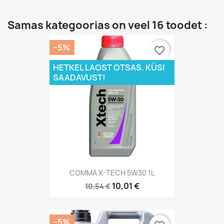
Samas kategoorias on veel 16 toodet :
−5%
favorite_border
HETKEL LAOST OTSAS. KÜSI
SAADAVUST!
COMMA X-TECH 5W30 1L
10,01 €
10,54 €
−5%