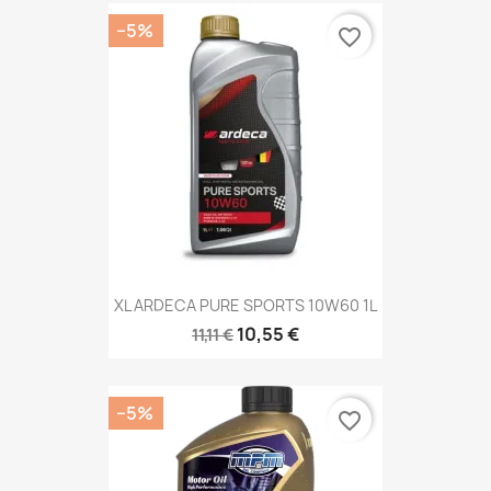
−5%
favorite_border
XL ARDECA PURE SPORTS 10W60 1L
10,55 €
11,11 €
−5%
favorite_border