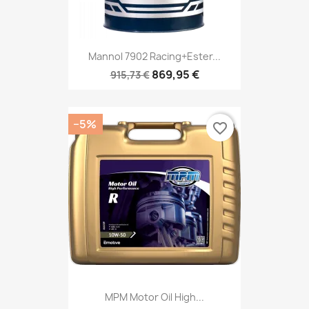
Mannol 7902 Racing+Ester...
869,95 €
915,73 €
−5%
favorite_border
MPM Motor Oil High...