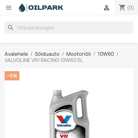
shopping_cart


(0)
search
Avalehele
Sõiduauto
Mootoriõli
10W60
VALVOLINE VR1 RACING 10W60 5L
−5%