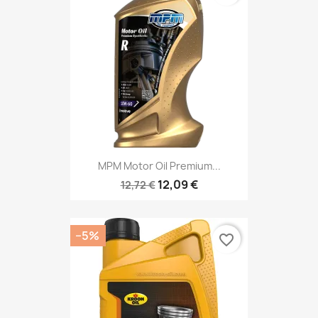
MPM Motor Oil Premium...
12,09 €
12,72 €
−5%
favorite_border