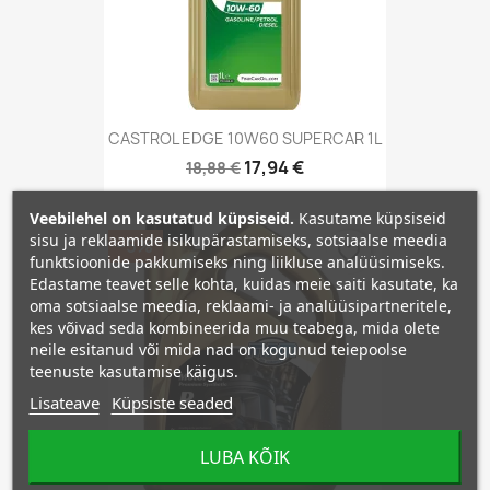
CASTROL EDGE 10W60 SUPERCAR 1L
17,94 €
18,88 €
Veebilehel on kasutatud küpsiseid.
Kasutame küpsiseid
sisu ja reklaamide isikupärastamiseks, sotsiaalse meedia
−5%
favorite_border
funktsioonide pakkumiseks ning liikluse analüüsimiseks.
Edastame teavet selle kohta, kuidas meie saiti kasutate, ka
oma sotsiaalse meedia, reklaami- ja analüüsipartneritele,
kes võivad seda kombineerida muu teabega, mida olete
neile esitanud või mida nad on kogunud teiepoolse
teenuste kasutamise käigus.
Lisateave
Küpsiste seaded
LUBA KÕIK