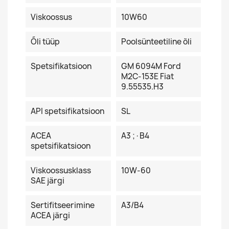
Viskoossus
10W60
Õli tüüp
Poolsünteetiline õli
Spetsifikatsioon
GM 6094M Ford
M2C-153E Fiat
9.55535.H3
API spetsifikatsioon
SL
ACEA
A3 ;·B4
spetsifikatsioon
Viskoossusklass
10W-60
SAE järgi
Sertifitseerimine
A3/B4
ACEA järgi