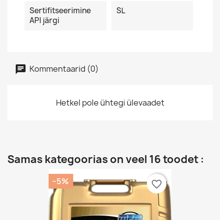
Sertifitseerimine
SL
API järgi
Kommentaarid (0)
Hetkel pole ühtegi ülevaadet
Samas kategoorias on veel 16 toodet :
−5%
favorite_border