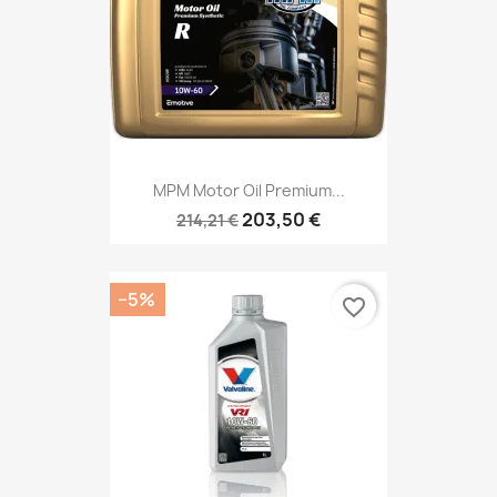
MPM Motor Oil Premium...
203,50 €
214,21 €
−5%
favorite_border