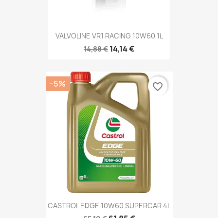
VALVOLINE VR1 RACING 10W60 1L
14,14 €
14,88 €
−5%
favorite_border
CASTROL EDGE 10W60 SUPERCAR 4L