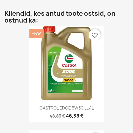
Kliendid, kes antud toote ostsid, on
ostnud ka:
−5%
favorite_border
CASTROL EDGE 5W30 LL 4L
46,38 €
48,83 €