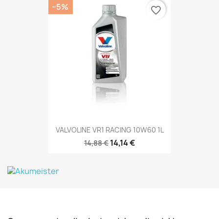
−5%
favorite_border
VALVOLINE VR1 RACING 10W60 1L
14,14 €
14,88 €