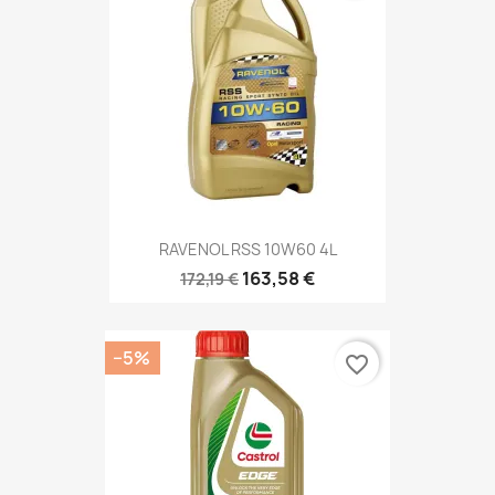
RAVENOL RSS 10W60 4L
163,58 €
172,19 €
−5%
favorite_border