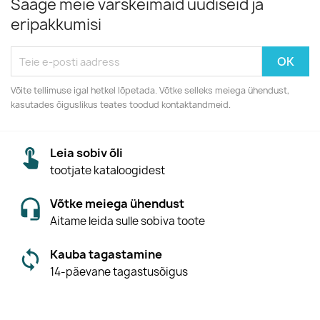
Saage meie värskeimaid uudiseid ja
eripakkumisi
Võite tellimuse igal hetkel lõpetada. Võtke selleks meiega ühendust,
kasutades õiguslikus teates toodud kontaktandmeid.
Leia sobiv õli
tootjate kataloogidest
Võtke meiega ühendust
Aitame leida sulle sobiva toote
Kauba tagastamine
14-päevane tagastusõigus