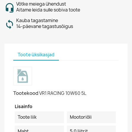
Võtke meiega ühendust
Aitame leida sulle sobiva toote
Kauba tagastamine
14-päevane tagastusõigus
Toote üksikasjad
Tootekood
VR1 RACING 10W60 5L
Lisainfo
Toote liik
Mootoriõli
Maht
5.0 Iiitrit