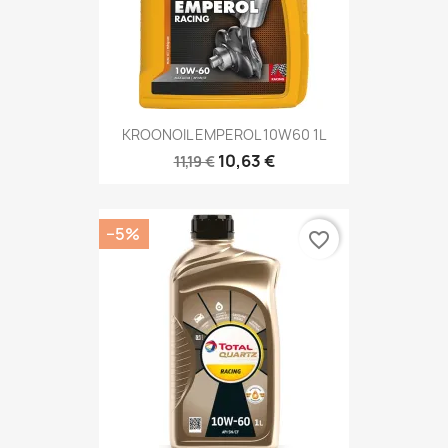
KROONOIL EMPEROL 10W60 1L
10,63 €
11,19 €
−5%
favorite_border