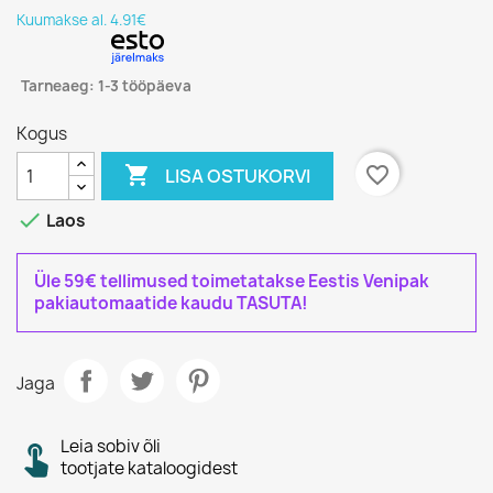
Kuumakse al. 4.91€
Tarneaeg: 1-3 tööpäeva
Kogus

favorite_border
LISA OSTUKORVI

Laos
Üle 59€ tellimused toimetatakse Eestis Venipak
pakiautomaatide kaudu TASUTA!
Jaga
Leia sobiv õli
tootjate kataloogidest