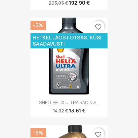
192,90 €
203,05 €
−5%
favorite_border
HETKEL LAOST OTSAS. KÜSI
SAADAVUST!
SHELL HELIX ULTRA RACING...
13,61 €
14,32 €
−5%
favorite_border