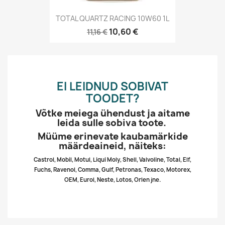
TOTAL QUARTZ RACING 10W60 1L
10,60 €
11,16 €
EI LEIDNUD SOBIVAT
TOODET?
Võtke meiega ühendust ja aitame
leida sulle sobiva toote.
Müüme erinevate kaubamärkide
määrdeaineid, näiteks:
Castrol, Mobil, Motul, Liqui Moly, Shell, Valvoline, Total, Elf,
Fuchs, Ravenol, Comma, Gulf, Petronas, Texaco, Motorex,
OEM, Eurol, Neste, Lotos, Orlen jne.