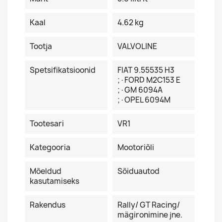
Kaal
4.62 kg
Tootja
VALVOLINE
Spetsifikatsioonid
FIAT 9.55535 H3
;·FORD M2C153 E
;·GM 6094A
;·OPEL 6094M
Tootesari
VR1
Kategooria
Mootoriõli
Mõeldud
Sõiduautod
kasutamiseks
Rakendus
Rally/ GT Racing/
mägironimine jne.