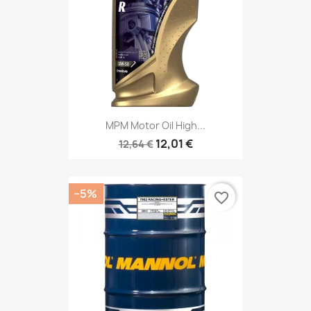
MPM Motor Oil High...
12,01 €
12,64 €
−5%
favorite_border