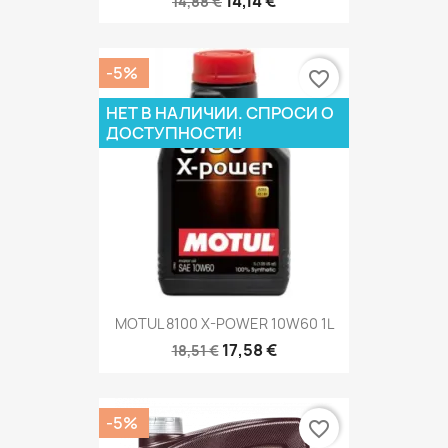
14,14 €
14,88 €
-5%
favorite_border
НЕТ В НАЛИЧИИ. СПРОСИ О
ДОСТУПНОСТИ!
MOTUL 8100 X-POWER 10W60 1L
17,58 €
18,51 €
-5%
favorite_border