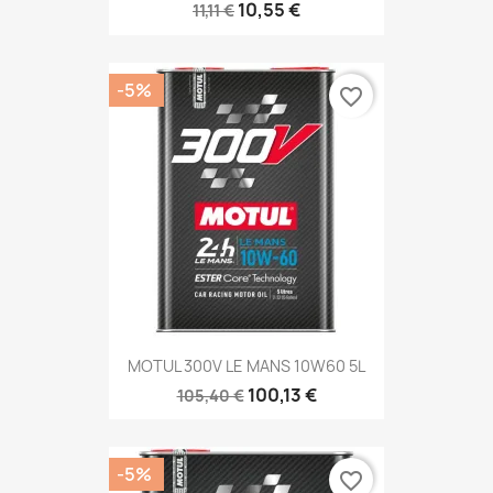
10,55 €
11,11 €
-5%
favorite_border
MOTUL 300V LE MANS 10W60 5L
100,13 €
105,40 €
-5%
favorite_border