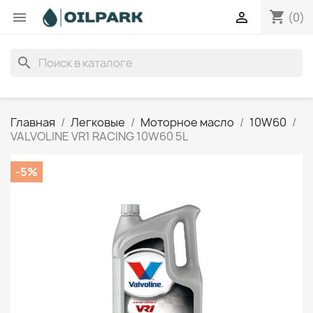
shopping_cart


(0)
search
Главная
Легковые
Моторное масло
10W60
VALVOLINE VR1 RACING 10W60 5L
-5%