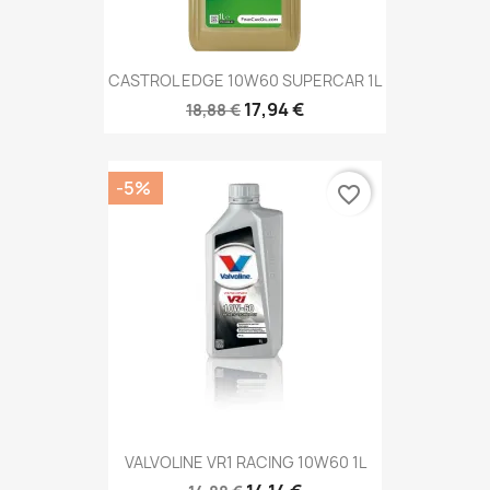
CASTROL EDGE 10W60 SUPERCAR 1L
17,94 €
18,88 €
-5%
favorite_border
VALVOLINE VR1 RACING 10W60 1L