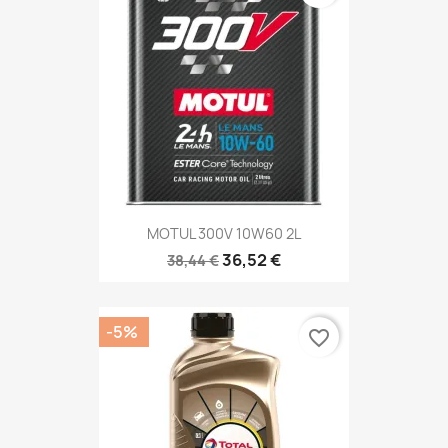
MOTUL 300V 10W60 2L
36,52 €
38,44 €
-5%
favorite_border