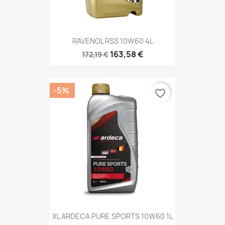
RAVENOL RSS 10W60 4L
163,58 €
172,19 €
-5%
favorite_border
XL ARDECA PURE SPORTS 10W60 1L