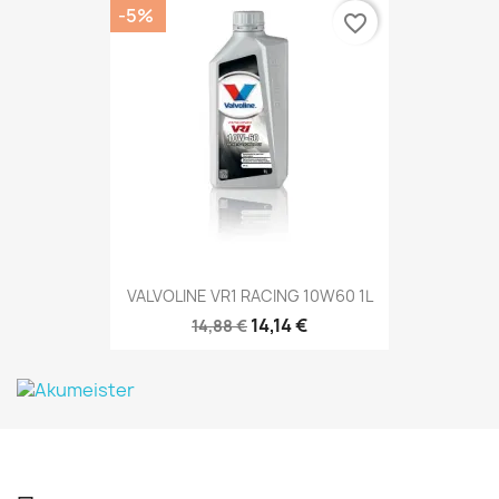
-5%
favorite_border
VALVOLINE VR1 RACING 10W60 1L
14,14 €
14,88 €