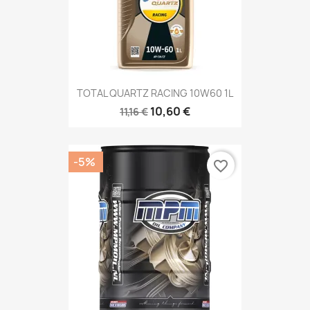
TOTAL QUARTZ RACING 10W60 1L
10,60 €
11,16 €
-5%
favorite_border