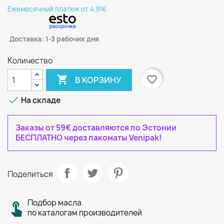
Eжемесячный платеж от 4.91€
Доставка: 1-3 рабочих дня
Количество

favorite_border
В КОРЗИНУ

На складе
Заказы от 59€ доставляются по Эстонии
БЕСПЛАТНО через пакоматы Venipak!
Поделиться
Подбор масла
по каталогам производителей