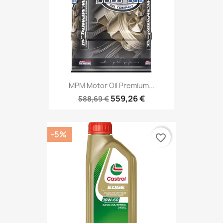
MPM Motor Oil Premium...
559,26 €
588,69 €
-5%
favorite_border