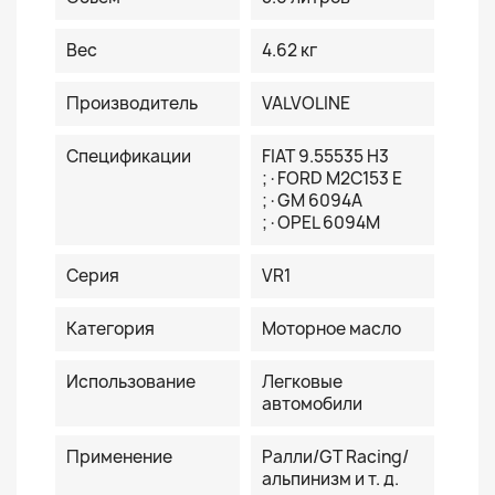
Вес
4.62 кг
Производитель
VALVOLINE
Спецификации
FIAT 9.55535 H3
;·FORD M2C153 E
;·GM 6094A
;·OPEL 6094M
Серия
VR1
Категория
Моторное масло
Использование
Легковые
автомобили
Применение
Ралли/GT Racing/
альпинизм и т. д.