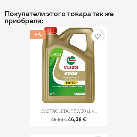
Покупатели этого товара так же
приобрели:
-5%
favorite_border
CASTROL EDGE 5W30 LL 4L
46,38 €
48,83 €