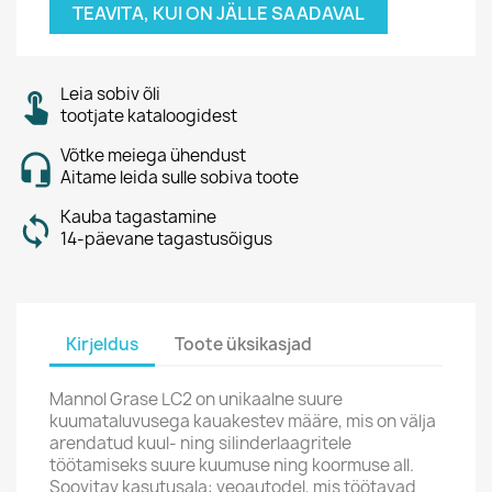
TEAVITA, KUI ON JÄLLE SAADAVAL
Leia sobiv õli
tootjate kataloogidest
Võtke meiega ühendust
Aitame leida sulle sobiva toote
Kauba tagastamine
14-päevane tagastusõigus
Kirjeldus
Toote üksikasjad
Mannol Grase LC2 on unikaalne suure
kuumataluvusega kauakestev määre, mis on välja
arendatud kuul- ning silinderlaagritele
töötamiseks suure kuumuse ning koormuse all.
Soovitav kasutusala: veoautodel, mis töötavad