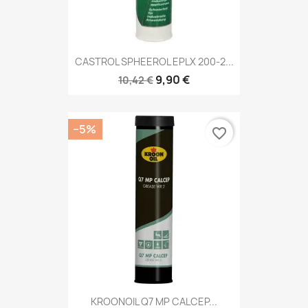
CASTROL SPHEEROL EPLX 200-2...
9,90 €
10,42 €
−5%
favorite_border
KROONOIL Q7 MP CALCEP...