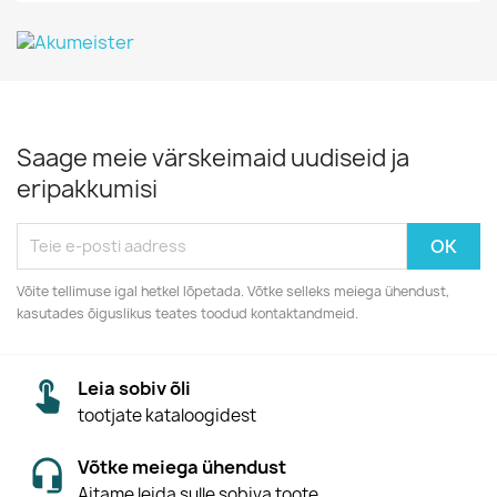
Saage meie värskeimaid uudiseid ja
eripakkumisi
Võite tellimuse igal hetkel lõpetada. Võtke selleks meiega ühendust,
kasutades õiguslikus teates toodud kontaktandmeid.
Leia sobiv õli
tootjate kataloogidest
Võtke meiega ühendust
Aitame leida sulle sobiva toote