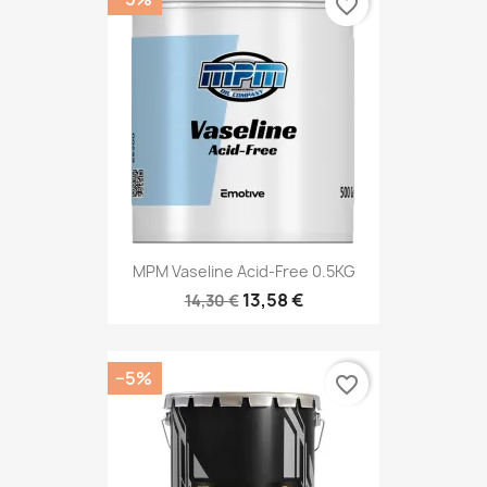
favorite_border
MPM Vaseline Acid-Free 0.5KG
13,58 €
14,30 €
−5%
favorite_border