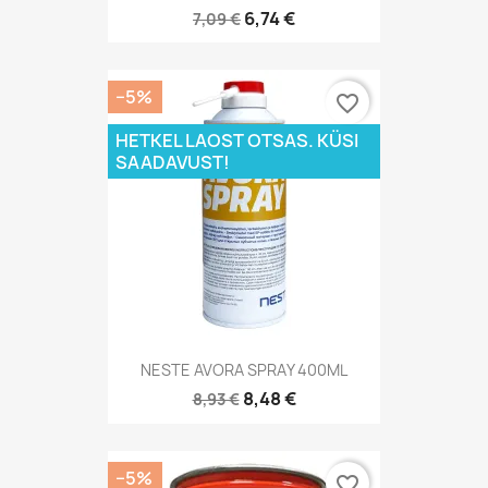
6,74 €
7,09 €
−5%
favorite_border
HETKEL LAOST OTSAS. KÜSI
SAADAVUST!
NESTE AVORA SPRAY 400ML
8,48 €
8,93 €
−5%
favorite_border