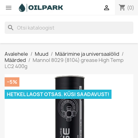
shopping_cart


(0)
search
Avalehele
Muud
Määrimine ja universaalõlid
Määrded
Mannol 8029 (8104) grease High Temp
LC2 400g
−5%
HETKEL LAOST OTSAS. KÜSI SAADAVUST!