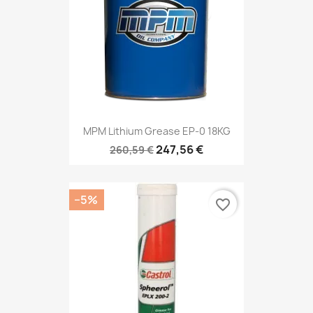
MPM Lithium Grease EP-0 18KG
247,56 €
260,59 €
−5%
favorite_border