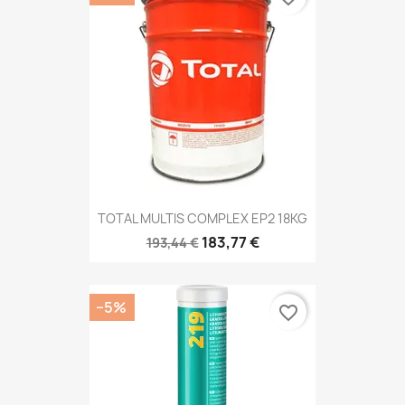
TOTAL MULTIS COMPLEX EP2 18KG
183,77 €
193,44 €
−5%
favorite_border