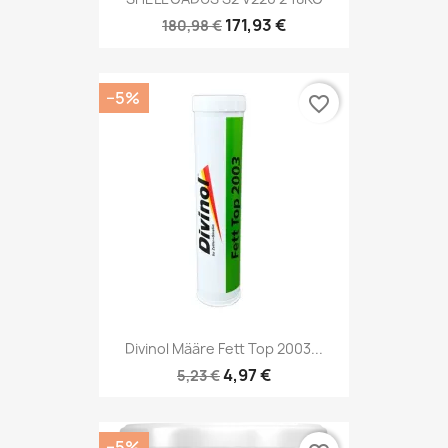
171,93 €
180,98 €
−5%
favorite_border
Divinol Määre Fett Top 2003...
4,97 €
5,23 €
−5%