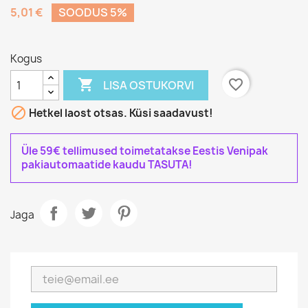
5,01 €
SOODUS 5%
Kogus

favorite_border
LISA OSTUKORVI

Hetkel laost otsas. Küsi saadavust!
Üle 59€ tellimused toimetatakse Eestis Venipak
pakiautomaatide kaudu TASUTA!
Jaga