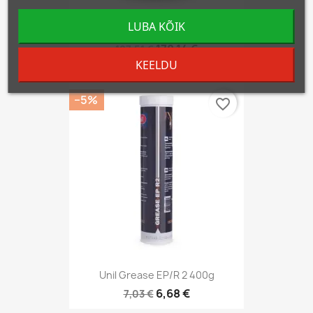
LUBA KÕIK
Unil Grease Thermoplex 2 18kg
178,14 €
187,51 €
KEELDU
−5%
favorite_border
Unil Grease EP/R 2 400g
6,68 €
7,03 €