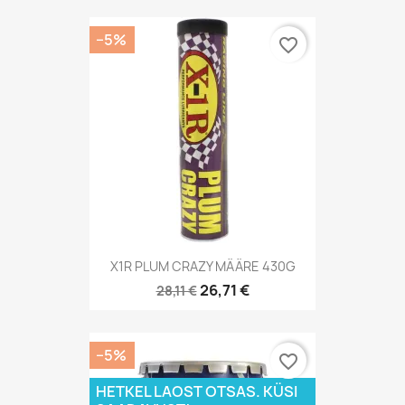
−5%
favorite_border
X1R PLUM CRAZY MÄÄRE 430G
26,71 €
28,11 €
−5%
favorite_border
HETKEL LAOST OTSAS. KÜSI