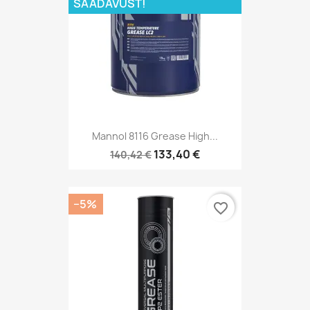
SAADAVUST!
Mannol 8116 Grease High...
133,40 €
140,42 €
−5%
favorite_border