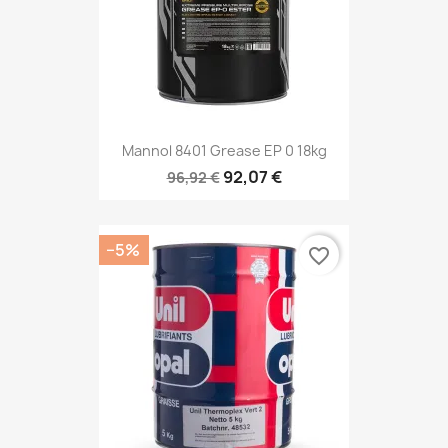
Mannol 8401 Grease EP 0 18kg
92,07 €
96,92 €
−5%
favorite_border