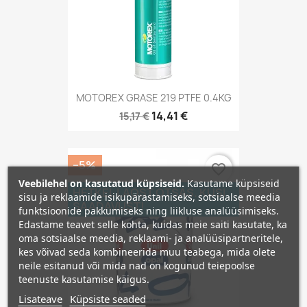
MOTOREX GRASE 219 PTFE 0.4KG
14,41 €
15,17 €
−5%
favorite_border
Veebilehel on kasutatud küpsiseid.
Kasutame küpsiseid
HETKEL LAOST OTSAS. KÜSI
sisu ja reklaamide isikupärastamiseks, sotsiaalse meedia
SAADAVUST!
funktsioonide pakkumiseks ning liikluse analüüsimiseks.
Edastame teavet selle kohta, kuidas meie saiti kasutate, ka
oma sotsiaalse meedia, reklaami- ja analüüsipartneritele,
kes võivad seda kombineerida muu teabega, mida olete
neile esitanud või mida nad on kogunud teiepoolse
teenuste kasutamise käigus.
Lisateave
Küpsiste seaded