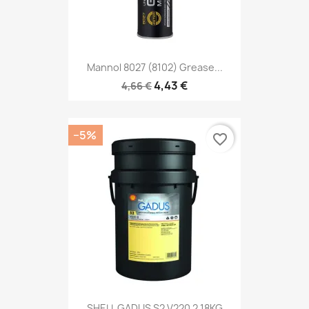
Mannol 8027 (8102) Grease...
4,43 €
4,66 €
−5%
favorite_border
SHELL GADUS S2 V220 2 18KG