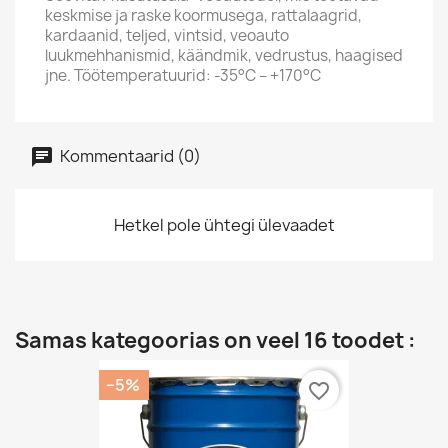
keskmise ja raske koormusega, rattalaagrid,
kardaanid, teljed, vintsid, veoauto
luukmehhanismid, käändmik, vedrustus, haagised
jne. Töötemperatuurid: -35°C – +170°C
Kommentaarid (0)
Hetkel pole ühtegi ülevaadet
Samas kategoorias on veel 16 toodet :
−5%
favorite_border