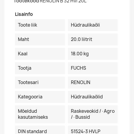
Tootekood
RENOLIN B 32 HVI 20L
Lisainfo
Toote liik
Hüdraulikaõli
Maht
20.0 Iiitrit
Kaal
18.00 kg
Tootja
FUCHS
Tootesari
RENOLIN
Kategooria
Hüdraulikaõlid
Mõeldud
Raskeveokid /·Agro
kasutamiseks
/·Bussid
DIN standard
51524-3 HVLP