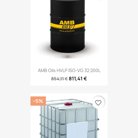
AMB Oils HVLP ISO-VG 32 200L
811,41 €
854,11 €
−5%
favorite_border