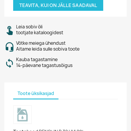
TEAVITA, KUI ON JÄLLE SAADAVAL
Leia sobiv õli
tootjate kataloogidest
Võtke meiega ühendust
Aitame leida sulle sobiva toote
Kauba tagastamine
14-päevane tagastusõigus
Toote üksikasjad