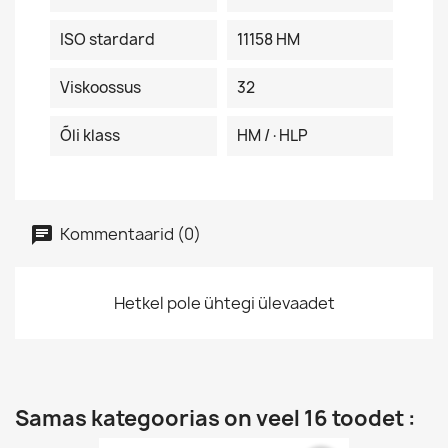
ISO stardard
11158 HM
Viskoossus
32
Õli klass
HM /·HLP
Kommentaarid (0)
Hetkel pole ühtegi ülevaadet
Samas kategoorias on veel 16 toodet :