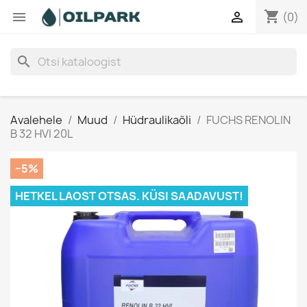
shopping_cart


(0)
search
Avalehele
Muud
Hüdraulikaõli
FUCHS RENOLIN
B 32 HVI 20L
−5%
HETKEL LAOST OTSAS. KÜSI SAADAVUST!