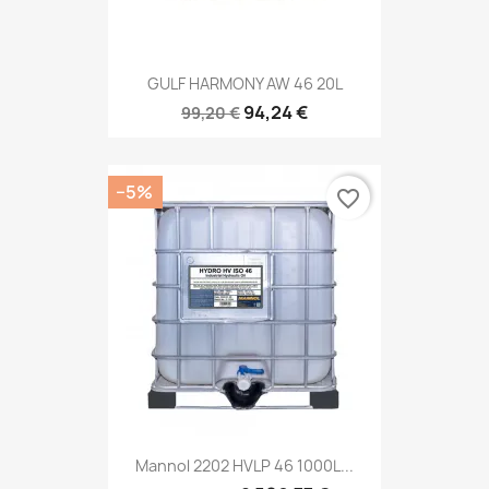
GULF HARMONY AW 46 20L
94,24 €
99,20 €
−5%
favorite_border
Mannol 2202 HVLP 46 1000L...