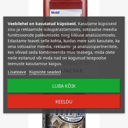
Veebilehel on kasutatud küpsiseid.
Kasutame küpsiseid
sisu ja reklaamide isikupärastamiseks, sotsiaalse meedia
funktsioonide pakkumiseks ning liikluse analüüsimiseks.
Edastame teavet selle kohta, kuidas meie saiti kasutate, ka
oma sotsiaalse meedia, reklaami- ja analüüsipartneritele,
kes võivad seda kombineerida muu teabega, mida olete
neile esitanud või mida nad on kogunud teiepoolse
MOBIL DTE 10 EXCEL 46 20L
teenuste kasutamise käigus.
142,54 €
150,04 €
Lisateave
Küpsiste seaded
LUBA KÕIK
−5%
favorite_border
KEELDU