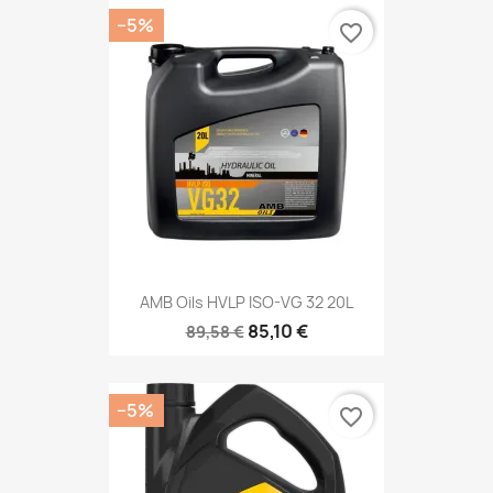
−5%
favorite_border
AMB Oils HVLP ISO-VG 32 20L
85,10 €
89,58 €
−5%
favorite_border