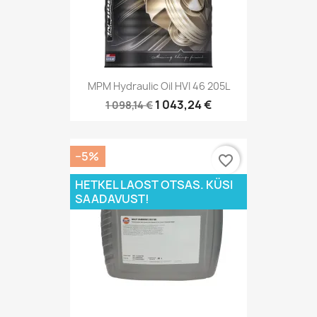
MPM Hydraulic Oil HVI 46 205L
1 043,24 €
1 098,14 €
−5%
favorite_border
HETKEL LAOST OTSAS. KÜSI
SAADAVUST!