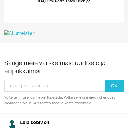
OEM, Eurol, Neste, Lotos, Orlen jne.
Saage meie värskeimaid uudiseid ja
eripakkumisi
Võite tellimuse igal hetkel lõpetada. Võtke selleks meiega ühendust,
kasutades õiguslikus teates toodud kontaktandmeid.
Leia sobiv õli