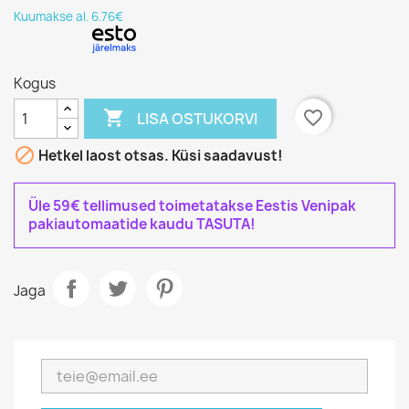
Kuumakse al. 6.76€
Kogus

favorite_border
LISA OSTUKORVI

Hetkel laost otsas. Küsi saadavust!
Üle 59€ tellimused toimetatakse Eestis Venipak
pakiautomaatide kaudu TASUTA!
Jaga