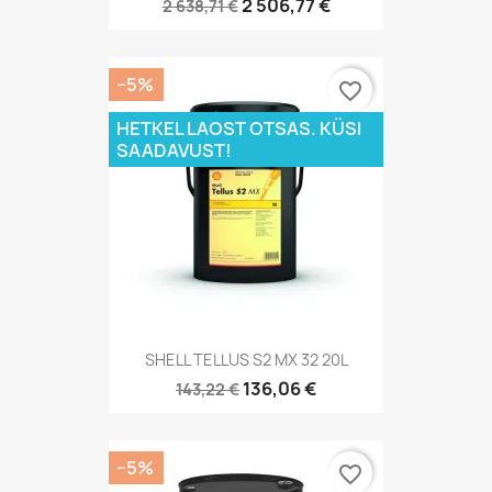
2 506,77 €
2 638,71 €
−5%
favorite_border
HETKEL LAOST OTSAS. KÜSI
SAADAVUST!
SHELL TELLUS S2 MX 32 20L
136,06 €
143,22 €
−5%
favorite_border