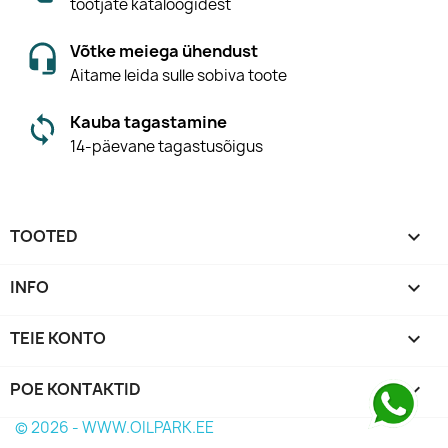
tootjate kataloogidest
Võtke meiega ühendust
Aitame leida sulle sobiva toote
Kauba tagastamine
14-päevane tagastusõigus
TOOTED

INFO

TEIE KONTO

POE KONTAKTID
keyboard_arrow_down
© 2026 - WWW.OILPARK.EE