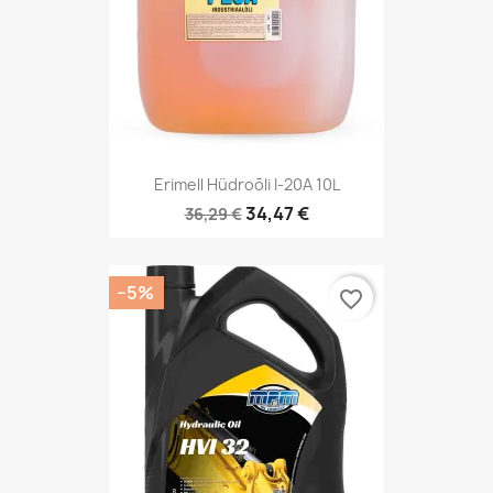
Erimell Hüdroõli I-20A 10L
34,47 €
36,29 €
−5%
favorite_border