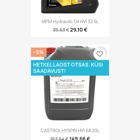
MPM Hydraulic Oil HVI 32 5L
29,10 €
30,63 €
−5%
favorite_border
HETKEL LAOST OTSAS. KÜSI
SAADAVUST!
CASTROL HYSPIN HVI 68 20L
149,66 €
157,54 €