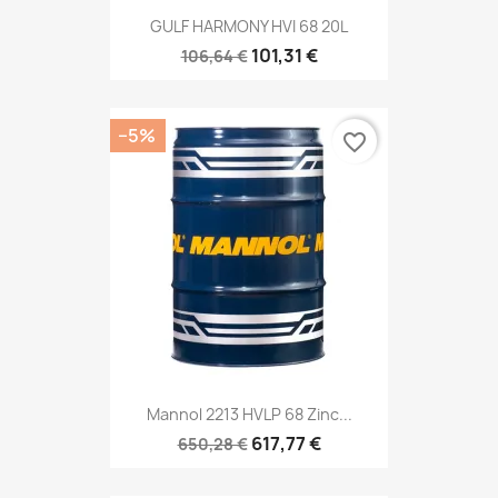
GULF HARMONY HVI 68 20L
101,31 €
106,64 €
−5%
favorite_border
Mannol 2213 HVLP 68 Zinc...
617,77 €
650,28 €