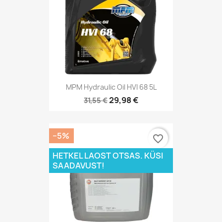
MPM Hydraulic Oil HVI 68 5L
29,98 €
31,55 €
−5%
favorite_border
HETKEL LAOST OTSAS. KÜSI
SAADAVUST!