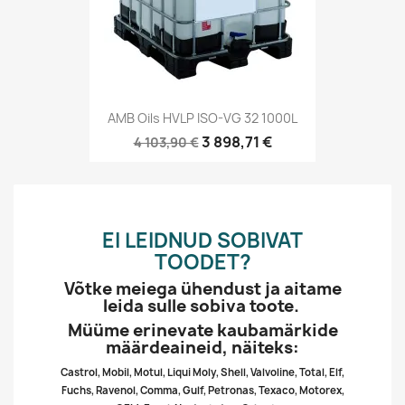
AMB Oils HVLP ISO-VG 32 1000L
3 898,71 €
4 103,90 €
EI LEIDNUD SOBIVAT
TOODET?
Võtke meiega ühendust ja aitame
leida sulle sobiva toote.
Müüme erinevate kaubamärkide
määrdeaineid, näiteks:
Castrol, Mobil, Motul, Liqui Moly, Shell, Valvoline, Total, Elf,
Fuchs, Ravenol, Comma, Gulf, Petronas, Texaco, Motorex,