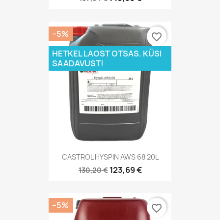
−5%
favorite_border
HETKEL LAOST OTSAS. KÜSI
SAADAVUST!
CASTROL HYSPIN AWS 68 20L
123,69 €
130,20 €
−5%
favorite_border