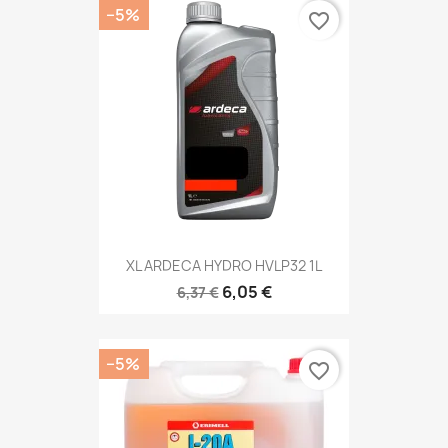
−5%
favorite_border
XL ARDECA HYDRO HVLP32 1L
6,05 €
6,37 €
−5%
favorite_border