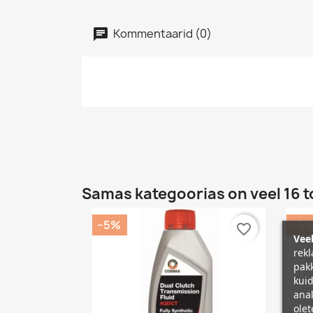
Kommentaarid (0)
Samas kategoorias on veel 16 t
−5%
−5
favorite_border
Veeb
rekl
pakk
kuid
anal
olet