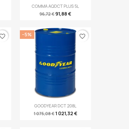
Kiirvaade

COMMA AQDCT PLUS 5L
91,88 €
96,72 €
−5%
vorite_border
favorite_border
Kiirvaade

GOODYEAR DCT 208L
1 021,32 €
1 075,08 €