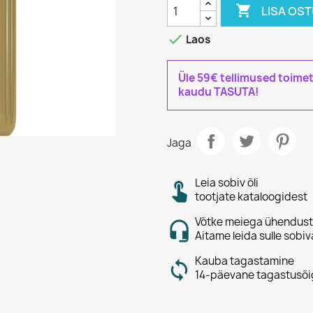

LISA OS

Laos
Üle 59€ tellimused toime
kaudu TASUTA!
Jaga
Leia sobiv õli
tootjate kataloogidest
Võtke meiega ühendust
Aitame leida sulle sobiv
Kauba tagastamine
14-päevane tagastusõi