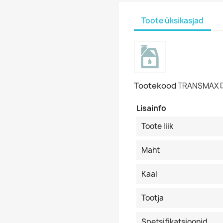
Toote üksikasjad
Tootekood
TRANSMAX D
Lisainfo
Toote liik
Maht
Kaal
Tootja
Spetsifikatsioonid