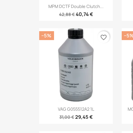
Kiirvaade

MPM DCTF Double Clutch...
40,74 €
42,88 €
−5%
−5
favorite_border
Kiirvaade

VAG G055512A2 1L
MO
29,45 €
31,00 €