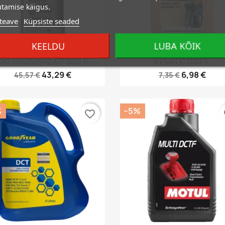
tamise käigus.
teave
Küpsiste seaded
KEELDU
LUBA KÕIK
Kiirvaade
Kiirvaade


VAG G052529A2 ATF DSG 1L
K2 MATIC DSG 1L
43,29 €
6,98 €
45,57 €
7,35 €
%
−5%
favorite_border
fa