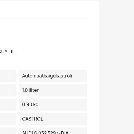
UAL 1L
Automaatkäigukasti õli
1.0 liiter
0.90 kg
CASTROL
AUDI G 052 529 ;·DIA