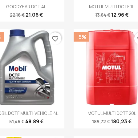
Kiirvaade
Kiirvaade


GOODYEAR DCT 4L
MOTUL MULTI DCTF 1L
21,06 €
12,96 €
22,16 €
13,64 €
%
−5%
favorite_border
fa
Kiirvaade
Kiirvaade


BIL DCTF MULTI-VEHICLE 4L
MOTUL MULTI DCTF 20L
48,89 €
180,23 €
51,46 €
189,72 €