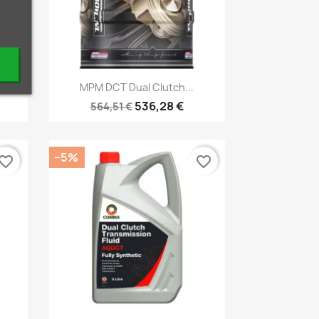
Kiirvaade

MPM DCT Dual Clutch...
536,28 €
564,51 €
−5%
vorite_border
favorite_border