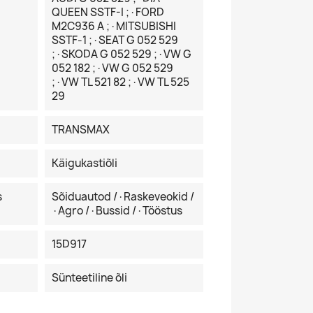
QUEEN SSTF-I ;·FORD
M2C936 A ;·MITSUBISHI
SSTF-1 ;·SEAT G 052 529
;·SKODA G 052 529 ;·VW G
052 182 ;·VW G 052 529
;·VW TL 521 82 ;·VW TL 525
29
TRANSMAX
Käigukastiõli
s
Sõiduautod /·Raskeveokid /
·Agro /·Bussid /·Tööstus
15D917
Sünteetiline õli