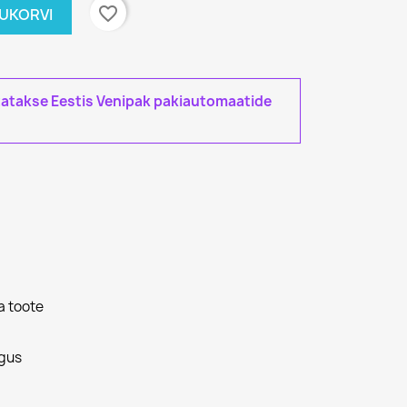
favorite_border
TUKORVI
tatakse Eestis Venipak pakiautomaatide
a toote
gus