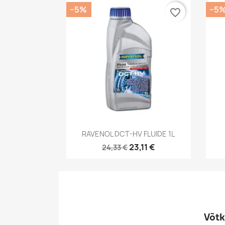
−5%
−5
favorite_border
Kiirvaade

RAVENOL DCT-HV FLUIDE 1L
23,11 €
24,33 €
Võtk