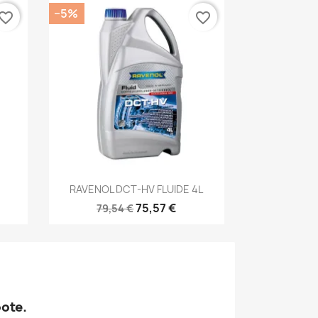
−5%
vorite_border
favorite_border
Kiirvaade

RAVENOL DCT-HV FLUIDE 4L
75,57 €
79,54 €
oote.