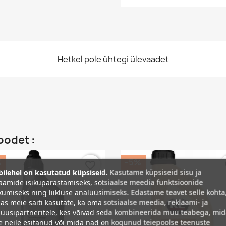
Hetkel pole ühtegi ülevaadet
oodet :
%
−5%
favorite_border
fa
ilehel on kasutatud küpsiseid.
Kasutame küpsiseid sisu ja
aamide isikupärastamiseks, sotsiaalse meedia funktsioonide
umiseks ning liikluse analüüsimiseks. Edastame teavet selle kohta
as meie saiti kasutate, ka oma sotsiaalse meedia, reklaami- ja
üüsipartneritele, kes võivad seda kombineerida muu teabega, mi
e neile esitanud või mida nad on kogunud teiepoolse teenuste