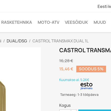
Eesti k
RASKETEHNIKA
MOTO-ATV
VEESÕIDUK
MUUD
i
DUAL/DSG
CASTROL TRANSMAX DUAL 1L
CASTROL TRANSMA
16,28 €
15,46 €
SOODUS 5%
Kuumakse al. 5.26€
Tarneaeg: 1-3 tööpäeva
Kogus