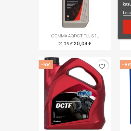
kasu
Lisa
Kiirvaade

COMMA AQDCT PLUS 1L
20,03 €
21,08 €
−5%
−5
favorite_border