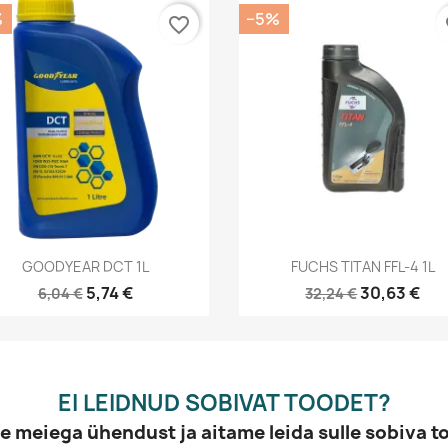
%
−5%
favorite_border
fa
Kiirvaade
Kiirvaade


GOODYEAR DCT 1L
FUCHS TITAN FFL-4 1L
5,74 €
30,63 €
6,04 €
32,24 €
EI LEIDNUD SOBIVAT TOODET?
e meiega ühendust ja aitame leida sulle sobiva t