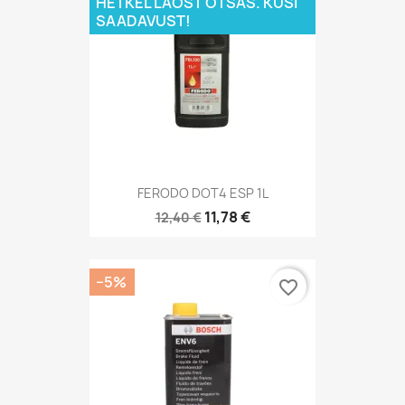
HETKEL LAOST OTSAS. KÜSI
SAADAVUST!
FERODO DOT4 ESP 1L
11,78 €
12,40 €
−5%
favorite_border