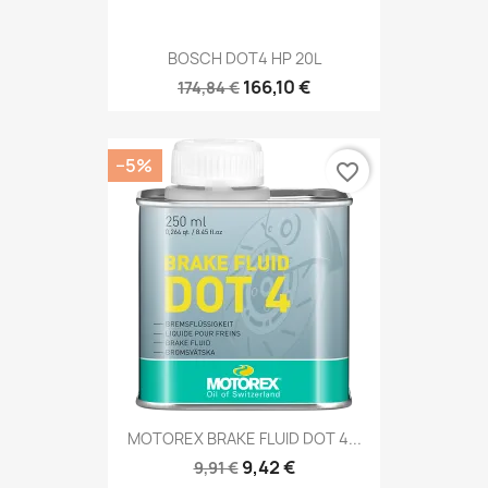
BOSCH DOT4 HP 20L
166,10 €
174,84 €
−5%
favorite_border
MOTOREX BRAKE FLUID DOT 4...
9,42 €
9,91 €