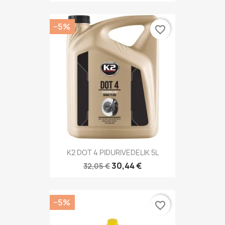
−5%
favorite_border
K2 DOT 4 PIDURIVEDELIK 5L
30,44 €
32,05 €
−5%
favorite_border