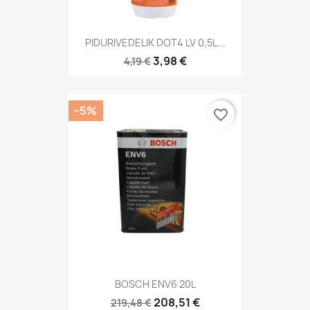
PIDURIVEDELIK DOT4 LV 0,5L...
3,98 €
4,19 €
−5%
favorite_border
BOSCH ENV6 20L
208,51 €
219,48 €