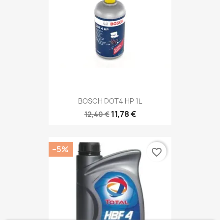
BOSCH DOT4 HP 1L
11,78 €
12,40 €
−5%
favorite_border