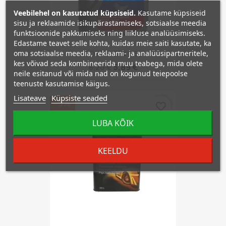
Veebilehel on kasutatud küpsiseid.
Kasutame küpsiseid
sisu ja reklaamide isikupärastamiseks, sotsiaalse meedia
funktsioonide pakkumiseks ning liikluse analüüsimiseks.
Edastame teavet selle kohta, kuidas meie saiti kasutate, ka
oma sotsiaalse meedia, reklaami- ja analüüsipartneritele,
TOTAL HBF4 0.5L
kes võivad seda kombineerida muu teabega, mida olete
5,89 €
6,20 €
neile esitanud või mida nad on kogunud teiepoolse
teenuste kasutamise käigus.
Lisateave
Küpsiste seaded
−5%
favorite_border
LUBA KÕIK
KEELDU