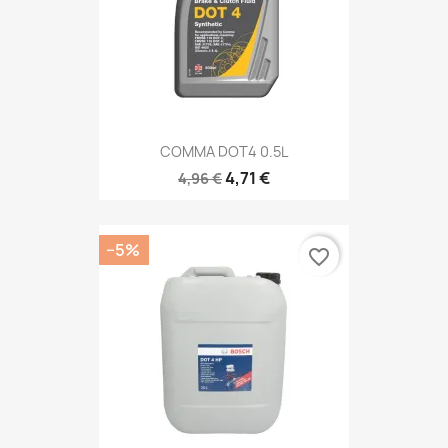
COMMA DOT4 0.5L
4,71 €
4,96 €
−5%
favorite_border