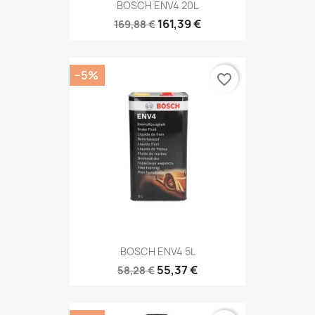
BOSCH ENV4 20L
161,39 €
169,88 €
−5%
favorite_border
BOSCH ENV4 5L
55,37 €
58,28 €