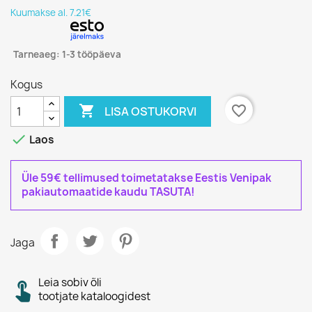
Kuumakse al. 7.21€
Tarneaeg: 1-3 tööpäeva
Kogus

favorite_border
LISA OSTUKORVI

Laos
Üle 59€ tellimused toimetatakse Eestis Venipak
pakiautomaatide kaudu TASUTA!
Jaga
Leia sobiv õli
tootjate kataloogidest