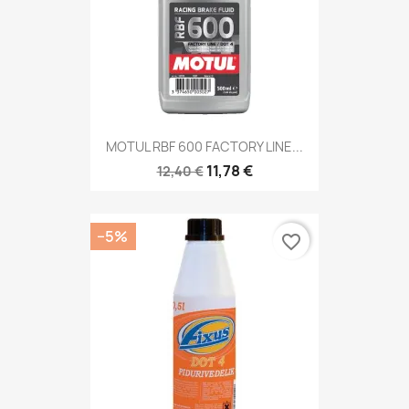
MOTUL RBF 600 FACTORY LINE...
11,78 €
12,40 €
−5%
favorite_border