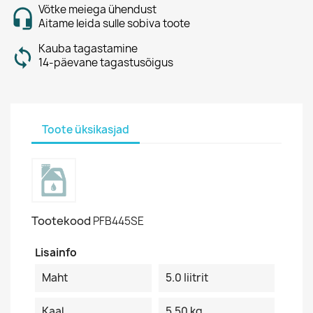
Võtke meiega ühendust
Aitame leida sulle sobiva toote
Kauba tagastamine
14-päevane tagastusõigus
Toote üksikasjad
Tootekood
PFB445SE
Lisainfo
Maht
5.0 Iiitrit
Kaal
5.50 kg