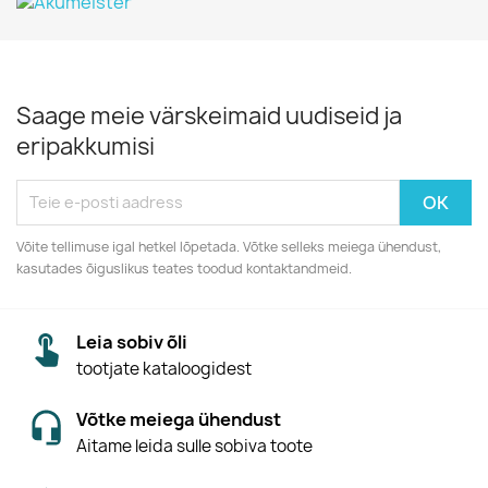
Saage meie värskeimaid uudiseid ja
eripakkumisi
Võite tellimuse igal hetkel lõpetada. Võtke selleks meiega ühendust,
kasutades õiguslikus teates toodud kontaktandmeid.
Leia sobiv õli
tootjate kataloogidest
Võtke meiega ühendust
Aitame leida sulle sobiva toote