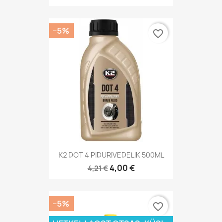
−5%
favorite_border
K2 DOT 4 PIDURIVEDELIK 500ML
4,00 €
4,21 €
−5%
favorite_border