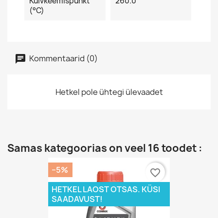
Kuivkeemispunkt
260.0
(°C)
Kommentaarid (0)
Hetkel pole ühtegi ülevaadet
Samas kategoorias on veel 16 toodet :
−5%
favorite_border
HETKEL LAOST OTSAS. KÜSI
SAADAVUST!