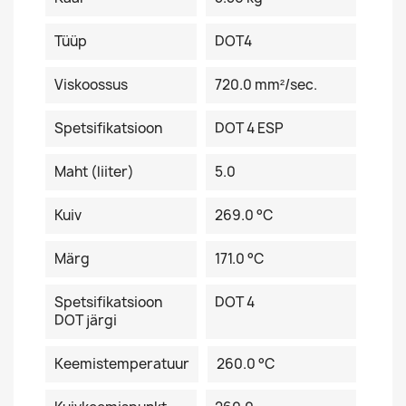
Tüüp
DOT4
Viskoossus
720.0 mm²/sec.
Spetsifikatsioon
DOT 4 ESP
Maht (liiter)
5.0
Kuiv
269.0 °C
Märg
171.0 °C
Spetsifikatsioon
DOT 4
DOT järgi
Keemistemperatuur
260.0 °C