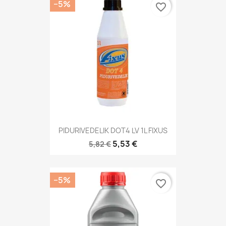
−5%
favorite_border
PIDURIVEDELIK DOT4 LV 1L FIXUS
5,53 €
5,82 €
−5%
favorite_border