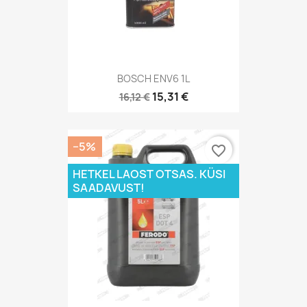
BOSCH ENV6 1L
15,31 €
16,12 €
−5%
favorite_border
HETKEL LAOST OTSAS. KÜSI
SAADAVUST!