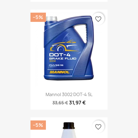
−5%
favorite_border
Mannol 3002 DOT-4 5L
31,97 €
33,65 €
−5%
favorite_border