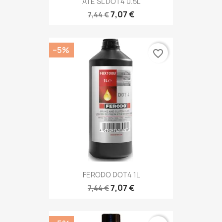
ATE SL DOT4 0.5L
7,07 €
7,44 €
−5%
favorite_border
FERODO DOT4 1L
7,07 €
7,44 €