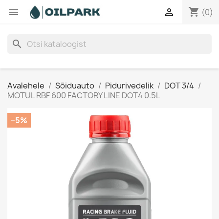
shopping_cart


(0)
search
Avalehele
Sõiduauto
Pidurivedelik
DOT 3/4
MOTUL RBF 600 FACTORY LINE DOT4 0.5L
−5%