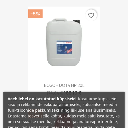
−5%
favorite_border
BOSCH DOT4 HP 20L
166,10 €
174,84 €
Veebilehel on kasutatud küpsiseid.
Kasutame küpsiseid
sisu ja reklaamide isikupärastamiseks, sotsiaalse meedia
funktsioonide pakkumiseks ning liikluse analüüsimiseks.
−5%
favorite_border
Edastame teavet selle kohta, kuidas meie saiti kasutate, ka
oma sotsiaalse meedia, reklaami- ja analüüsipartneritele,
kes võivad seda kombineerida muu teabega, mida olete