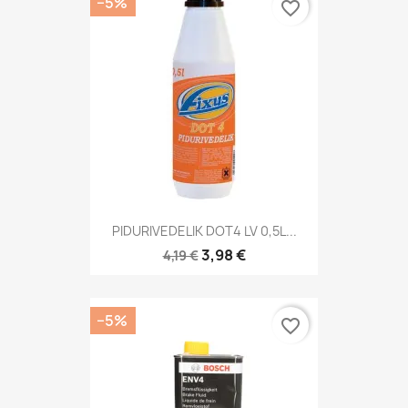
−5%
favorite_border
PIDURIVEDELIK DOT4 LV 0,5L...
3,98 €
4,19 €
−5%
favorite_border