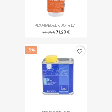
PIDURIVEDELIK DOT4 LV...
71,20 €
74,94 €
−5%
favorite_border