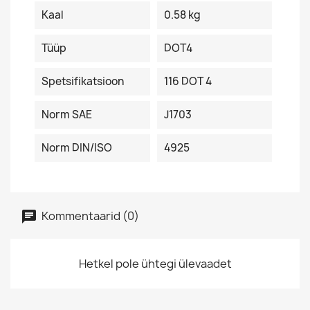
Kaal
0.58 kg
Tüüp
DOT4
Spetsifikatsioon
116 DOT 4
Norm SAE
J1703
Norm DIN/ISO
4925
Kommentaarid (0)
Hetkel pole ühtegi ülevaadet