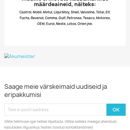
määrdeaineid, näiteks:
Castrol, Mobil, Motul, Liqui Moly, Shell, Valvoline, Total, Elf,
Fuchs, Ravenol, Comma, Gulf, Petronas, Texaco, Motorex,
OEM, Eurol, Neste, Lotos, Orlen jne.
Saage meie värskeimaid uudiseid ja
eripakkumisi
Võite tellimuse igal hetkel lõpetada. Võtke selleks meiega ühendust,
kasutades õiguslikus teates toodud kontaktandmeid.