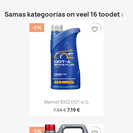
Samas kategoorias on veel 16 toodet :
−5%
favorite_border
Mannol 3002 DOT-4 1L
7,19 €
7,56 €
−5%