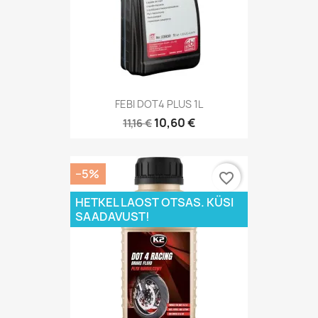
FEBI DOT4 PLUS 1L
10,60 €
11,16 €
−5%
favorite_border
HETKEL LAOST OTSAS. KÜSI
SAADAVUST!