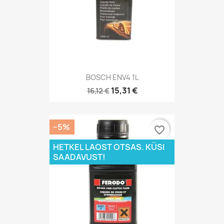
BOSCH ENV4 1L
15,31 €
16,12 €
−5%
favorite_border
HETKEL LAOST OTSAS. KÜSI
SAADAVUST!