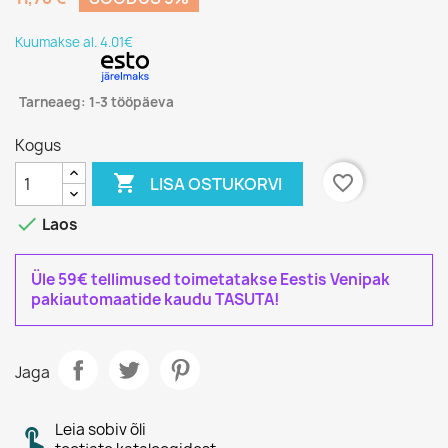
Kuumakse al. 4.01€
Tarneaeg: 1-3 tööpäeva
Kogus

favorite_border
LISA OSTUKORVI

Laos
Üle 59€ tellimused toimetatakse Eestis Venipak
pakiautomaatide kaudu TASUTA!
Jaga
Leia sobiv õli