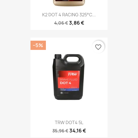
K2 DOT 4 RACING 325°C...
3,86 €
4,06 €
−5%
favorite_border
TRW DOT4 5L
34,16 €
35,96 €