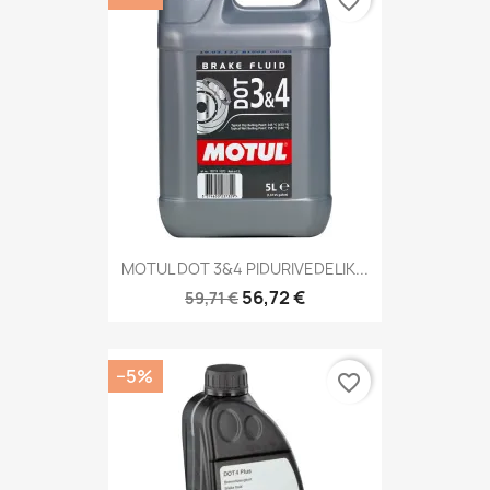
favorite_border
MOTUL DOT 3&4 PIDURIVEDELIK...
56,72 €
59,71 €
−5%
favorite_border