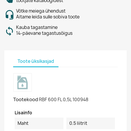
tootjate kataloogidest
Võtke meiega ühendust
Aitame leida sulle sobiva toote
Kauba tagastamine
14-päevane tagastusõigus
Toote üksikasjad
Tootekood
RBF 600 FL 0,5L 100948
Lisainfo
Maht
0.5 liitrit