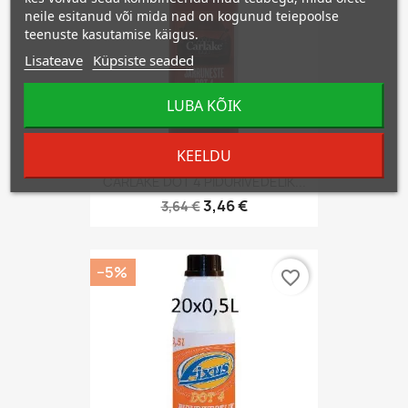
neile esitanud või mida nad on kogunud teiepoolse
teenuste kasutamise käigus.
Lisateave
Küpsiste seaded
LUBA KÕIK
KEELDU
CARLAKE DOT 4 PIDURIVEDELIK...
3,46 €
3,64 €
−5%
favorite_border