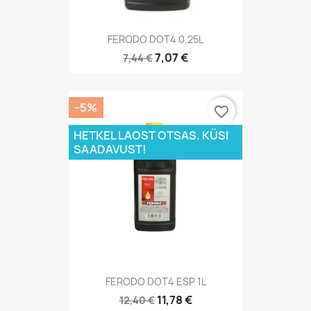
FERODO DOT4 0.25L
7,07 €
7,44 €
−5%
favorite_border
HETKEL LAOST OTSAS. KÜSI
SAADAVUST!
FERODO DOT4 ESP 1L
11,78 €
12,40 €