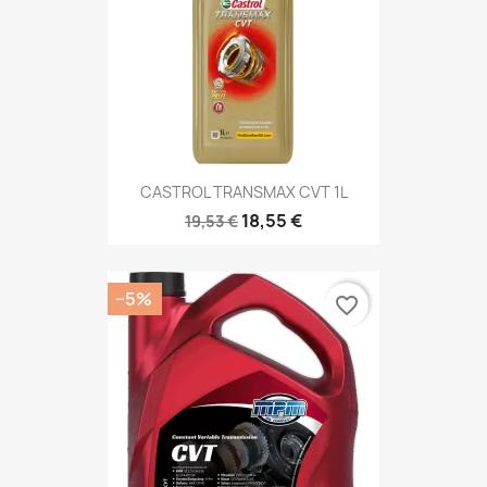
CASTROL TRANSMAX CVT 1L
18,55 €
19,53 €
−5%
favorite_border