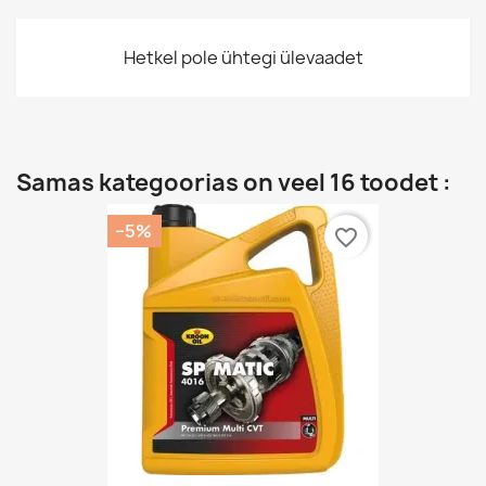
Hetkel pole ühtegi ülevaadet
Samas kategoorias on veel 16 toodet :
−5%
favorite_border