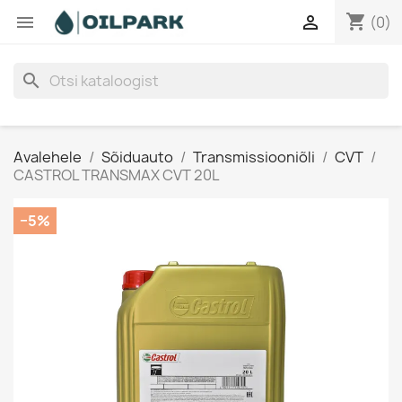
shopping_cart


(0)
search
Avalehele
Sõiduauto
Transmissiooniõli
CVT
CASTROL TRANSMAX CVT 20L
−5%