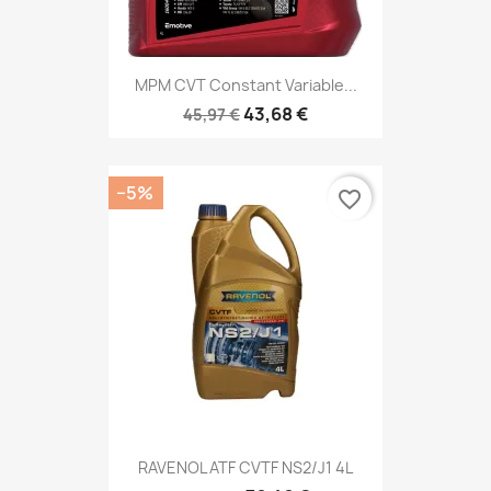
MPM CVT Constant Variable...
43,68 €
45,97 €
−5%
favorite_border
RAVENOL ATF CVTF NS2/J1 4L