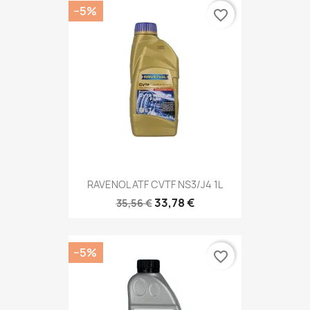
−5%
favorite_border
RAVENOL ATF CVTF NS3/J4 1L
33,78 €
35,56 €
−5%
favorite_border