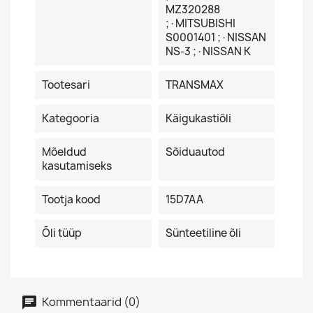
MZ320288
;·MITSUBISHI
S0001401 ;·NISSAN
NS-3 ;·NISSAN K
Tootesari
TRANSMAX
Kategooria
Käigukastiõli
Mõeldud
Sõiduautod
kasutamiseks
Tootja kood
15D7AA
Õli tüüp
Sünteetiline õli
Kommentaarid (0)