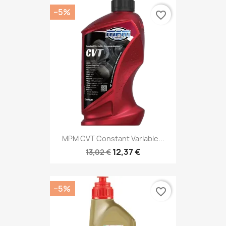
−5%
favorite_border
MPM CVT Constant Variable...
12,37 €
13,02 €
−5%
favorite_border