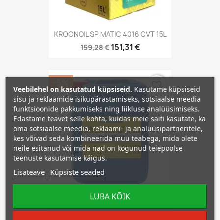
KROONOIL SP MATIC 4016 CVT 15L
151,31 €
159,28 €
−5%
favorite_border
Veebilehel on kasutatud küpsiseid.
Kasutame küpsiseid
sisu ja reklaamide isikupärastamiseks, sotsiaalse meedia
funktsioonide pakkumiseks ning liikluse analüüsimiseks.
Edastame teavet selle kohta, kuidas meie saiti kasutate, ka
oma sotsiaalse meedia, reklaami- ja analüüsipartneritele,
kes võivad seda kombineerida muu teabega, mida olete
neile esitanud või mida nad on kogunud teiepoolse
teenuste kasutamise käigus.
Lisateave
Küpsiste seaded
LUBA KÕIK
RAVENOL ATF CVT FLUID 20L
444,51 €
467,91 €