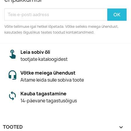
Võite tellimuse igal hetkel lõpetada. Võtke selleks meiega ühendust,
kasutades õiguslikus teates toodud kontaktandmeid.
Leia sobiv õli
tootjate kataloogidest
Võtke meiega ühendust
Aitame leida sulle sobiva toote
Kauba tagastamine
14-päevane tagastusõigus
TOOTED
