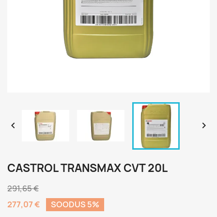


CASTROL TRANSMAX CVT 20L
291,65 €
277,07 €
SOODUS 5%