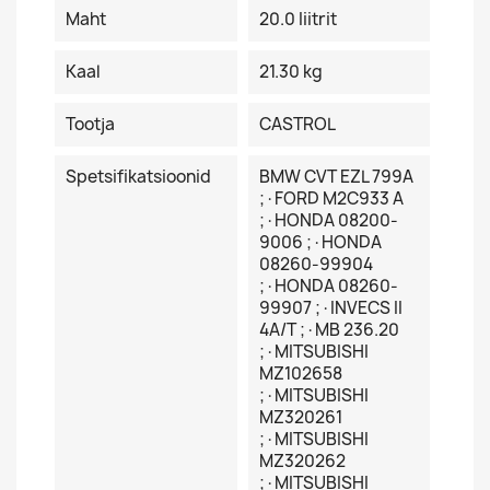
Maht
20.0 Iiitrit
Kaal
21.30 kg
Tootja
CASTROL
Spetsifikatsioonid
BMW CVT EZL 799A
;·FORD M2C933 A
;·HONDA 08200-
9006 ;·HONDA
08260-99904
;·HONDA 08260-
99907 ;·INVECS II
4A/T ;·MB 236.20
;·MITSUBISHI
MZ102658
;·MITSUBISHI
MZ320261
;·MITSUBISHI
MZ320262
;·MITSUBISHI