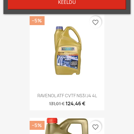
KEELDU
−5%
favorite_border
RAVENOL ATF CVTF NS3/J4 4L
124,46 €
131,01 €
−5%
favorite_border