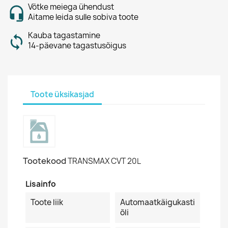
Võtke meiega ühendust
Aitame leida sulle sobiva toote
Kauba tagastamine
14-päevane tagastusõigus
Toote üksikasjad
Tootekood
TRANSMAX CVT 20L
Lisainfo
Toote liik
Automaatkäigukasti
õli