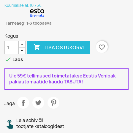
Kuumakse al. 10.75€
Tarneaeg: 1-3 tööpäeva
Kogus

favorite_border
LISA OSTUKORVI

Laos
Üle 59€ tellimused toimetatakse Eestis Venipak
pakiautomaatide kaudu TASUTA!
Jaga
Leia sobiv õli
tootjate kataloogidest