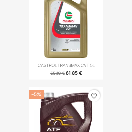
CASTROL TRANSMAX CVT 5L
61,85 €
65,10 €
−5%
favorite_border