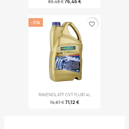
76,46 €
80,48 €
−5%
favorite_border
RAVENOL ATF CVT FLUID 4L
71,12 €
74,87 €