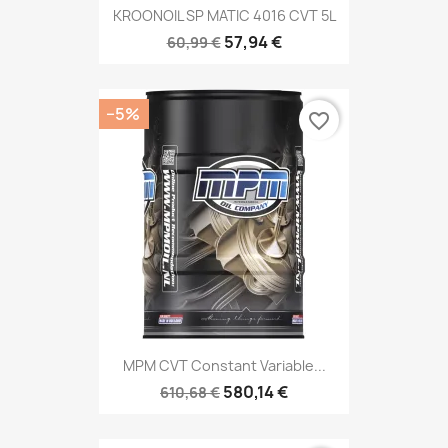
KROONOIL SP MATIC 4016 CVT 5L
57,94 €
60,99 €
−5%
favorite_border
MPM CVT Constant Variable...
580,14 €
610,68 €