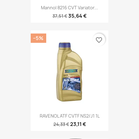
Mannol 8216 CVT Variator...
35,64 €
37,51 €
−5%
favorite_border
RAVENOL ATF CVTF NS2/J1 1L
23,11 €
24,33 €