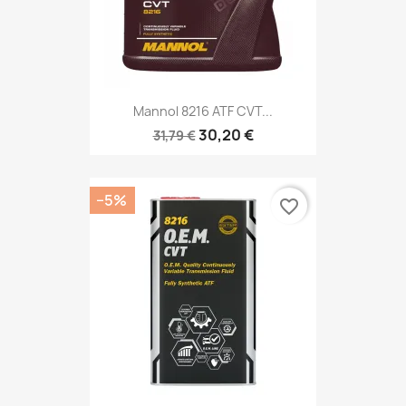
Mannol 8216 ATF CVT...
30,20 €
31,79 €
−5%
favorite_border