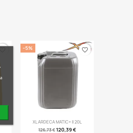
−5%
vorite_border
favorite_border
,
da
Kiirvaade

L
XL ARDECA MATIC+ II 20L
120,39 €
126,73 €