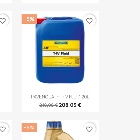
−5%
vorite_border
favorite_border
Kiirvaade

RAVENOL ATF T-IV FLUID 20L
208,03 €
218,98 €
−5%
vorite_border
favorite_border