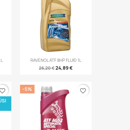
Kiirvaade

1L
RAVENOL ATF 8HP FLUID 1L
24,89 €
26,20 €
−5%
vorite_border
favorite_border
ÜSI