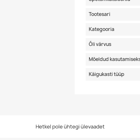
Tootesari
Kategooria
Õli värvus
Mõeldud kasutamisek
Käigukasti tüüp
Hetkel pole ühtegi ülevaadet