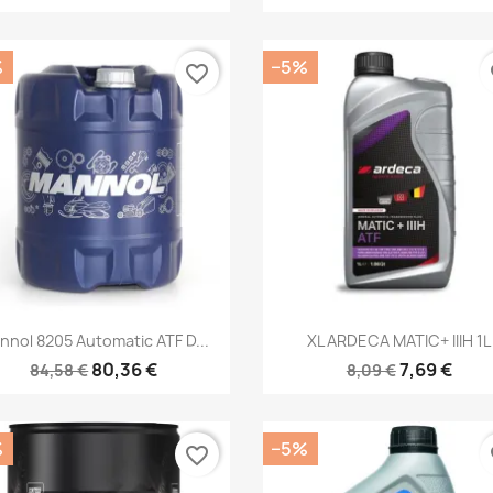
%
−5%
favorite_border
fa
Kiirvaade
Kiirvaade


nnol 8205 Automatic ATF D...
XL ARDECA MATIC+ IIIH 1L
80,36 €
7,69 €
84,58 €
8,09 €
%
−5%
favorite_border
fa