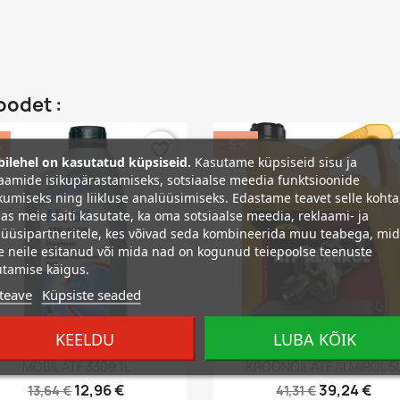
oodet :
%
−5%
favorite_border
fa
ilehel on kasutatud küpsiseid.
Kasutame küpsiseid sisu ja
aamide isikupärastamiseks, sotsiaalse meedia funktsioonide
umiseks ning liikluse analüüsimiseks. Edastame teavet selle kohta
as meie saiti kasutate, ka oma sotsiaalse meedia, reklaami- ja
üüsipartneritele, kes võivad seda kombineerida muu teabega, mi
e neile esitanud või mida nad on kogunud teiepoolse teenuste
tamise käigus.
teave
Küpsiste seaded
KEELDU
LUBA KÕIK
Kiirvaade
Kiirvaade


MOBIL ATF 3309 1L
KROONOIL ATF ALMIROL 5
12,96 €
39,24 €
13,64 €
41,31 €