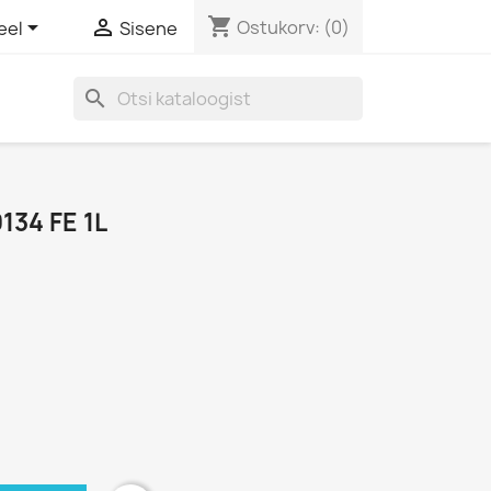
shopping_cart


Ostukorv:
(0)
eel
Sisene
search
134 FE 1L