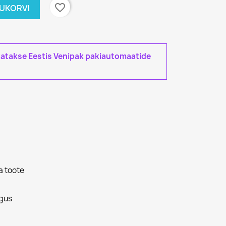
favorite_border
TUKORVI
tatakse Eestis Venipak pakiautomaatide
a toote
gus