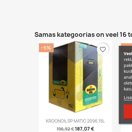
Samas kategoorias on veel 16 t
−5%
−5
favorite_border
Veeb
rekl
pakk
kuid
anal
olet
kasu
Lisa
Kiirvaade

KROONOIL SP MATIC 2096 15L
187,07 €
196,92 €