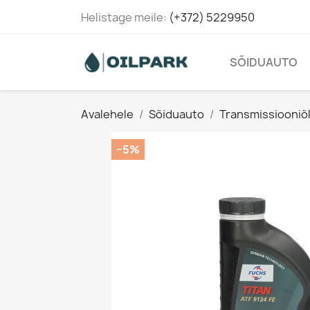
Helistage meile:
(+372) 5229950
SÕIDUAUTO
Avalehele
Sõiduauto
Transmissiooniõl
−5%