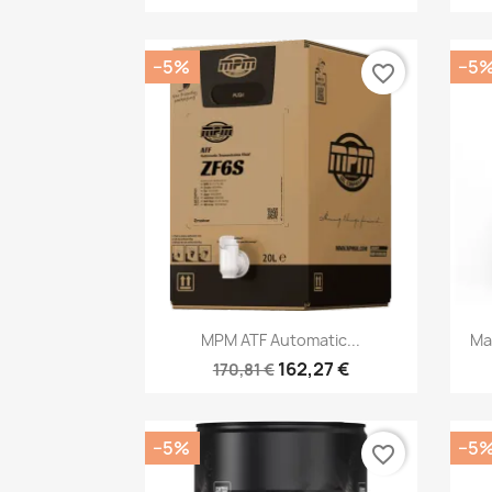
−5%
−5
favorite_border
Kiirvaade

MPM ATF Automatic...
Ma
162,27 €
170,81 €
−5%
−5
favorite_border