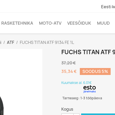
Eesti k
RASKETEHNIKA
MOTO-ATV
VEESÕIDUK
MUUD
i
ATF
FUCHS TITAN ATF 9134 FE 1L
FUCHS TITAN ATF 9
37,20 €
35,34 €
SOODUS 5%
Kuumakse al. 6.01€
Tarneaeg: 1-3 tööpäeva
Kogus