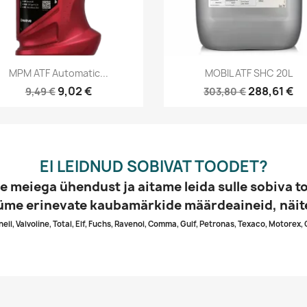
Kiirvaade
Kiirvaade


MPM ATF Automatic...
MOBIL ATF SHC 20L
9,02 €
288,61 €
9,49 €
303,80 €
EI LEIDNUD SOBIVAT TOODET?
e meiega ühendust ja aitame leida sulle sobiva t
me erinevate kaubamärkide määrdeaineid, näit
Shell, Valvoline, Total, Elf, Fuchs, Ravenol, Comma, Gulf, Petronas, Texaco, Motorex, 