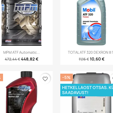
Kiirvaade
Kiirvaade


MPM ATF Automatic...
TOTAL ATF 320 DEXRON III 
448,82 €
10,60 €
472,44 €
11,16 €
%
−5%
favorite_border
fa
HETKEL LAOST OTSAS. K
SAADAVUST!