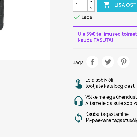

LISA OS

Laos
Üle 59€ tellimused toime
kaudu TASUTA!
Jaga
Leia sobiv õli
tootjate kataloogidest
Võtke meiega ühendust
Aitame leida sulle sobiv
Kauba tagastamine
14-päevane tagastusõi