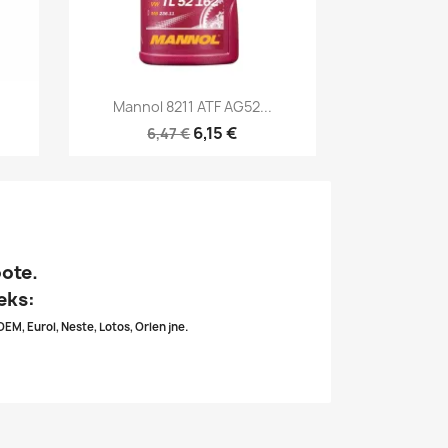
Kiirvaade

Mannol 8211 ATF AG52...
6,15 €
6,47 €
oote.
eks:
OEM, Eurol, Neste, Lotos, Orlen jne.