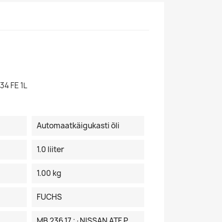
34 FE 1L
Automaatkäigukasti õli
1.0 liiter
1.00 kg
FUCHS
MB 236.17 ;·NISSAN ATF P