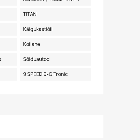
TITAN
Käigukastiõli
Kollane
s
Sõiduautod
9 SPEED 9-G Tronic