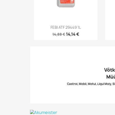
Kiirvaade

FEBI ATF 29449 1L
14,14 €
14,88 €
Võtk
Müü
Castrol, Mobil, Motul, Liqui Moly, 