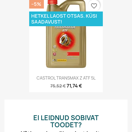
−5%
favorite_border
HETKEL LAOST OTSAS. KÜSI
SAADAVUST!
CASTROL TRANSMAX Z ATF 5L
71,74 €
75,52 €
EI LEIDNUD SOBIVAT
TOODET?