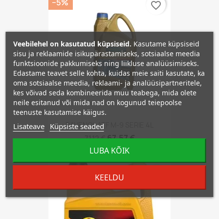
−5%
favorite_border
Veebilehel on kasutatud küpsiseid.
Kasutame küpsiseid
sisu ja reklaamide isikupärastamiseks, sotsiaalse meedia
funktsioonide pakkumiseks ning liikluse analüüsimiseks.
Edastame teavet selle kohta, kuidas meie saiti kasutate, ka
oma sotsiaalse meedia, reklaami- ja analüüsipartneritele,
kes võivad seda kombineerida muu teabega, mida olete
neile esitanud või mida nad on kogunud teiepoolse
teenuste kasutamise käigus.
RAVENOL ATF M-9 SERIE 4L
Lisateave
Küpsiste seaded
67,57 €
71,12 €
LUBA KÕIK
−5%
favorite_border
KEELDU