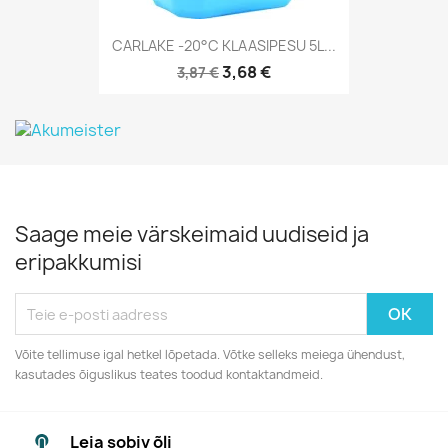
CARLAKE -20°C KLAASIPESU 5L...
3,68 €
3,87 €
Saage meie värskeimaid uudiseid ja
eripakkumisi
Võite tellimuse igal hetkel lõpetada. Võtke selleks meiega ühendust,
kasutades õiguslikus teates toodud kontaktandmeid.
Leia sobiv õli