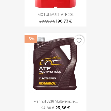
MOTUL MULTI ATF 20L
196,73 €
207,08 €
−5%
favorite_border
Mannol 8218 Multivehicle...
23,56 €
24,80 €