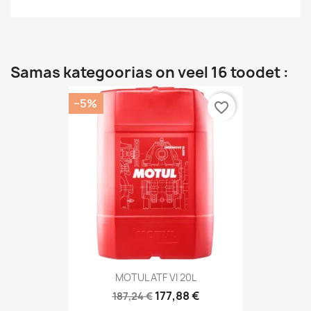
Samas kategoorias on veel 16 toodet :
−5%
favorite_border
MOTUL ATF VI 20L
177,88 €
187,24 €