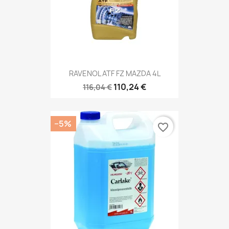
RAVENOL ATF FZ MAZDA 4L
110,24 €
116,04 €
−5%
favorite_border