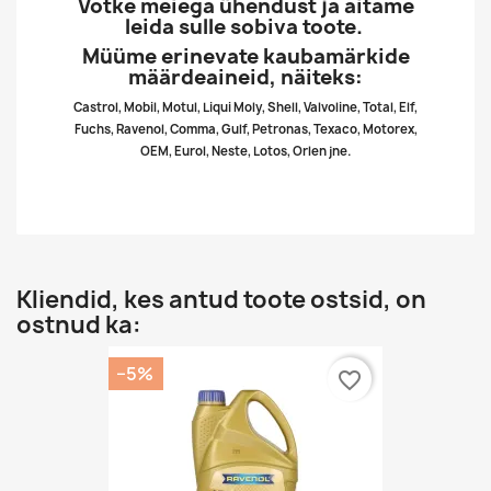
Võtke meiega ühendust ja aitame
leida sulle sobiva toote.
Müüme erinevate kaubamärkide
määrdeaineid, näiteks:
Castrol, Mobil, Motul, Liqui Moly, Shell, Valvoline, Total, Elf,
Fuchs, Ravenol, Comma, Gulf, Petronas, Texaco, Motorex,
OEM, Eurol, Neste, Lotos, Orlen jne.
Kliendid, kes antud toote ostsid, on
ostnud ka:
−5%
favorite_border