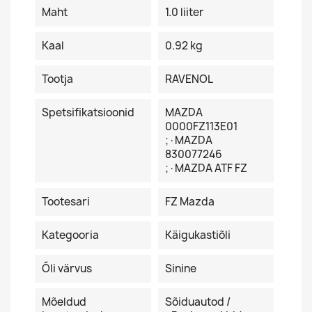
Maht
1.0 liiter
Kaal
0.92 kg
Tootja
RAVENOL
Spetsifikatsioonid
MAZDA
0000FZ113E01
;·MAZDA
830077246
;·MAZDA ATF FZ
Tootesari
FZ Mazda
Kategooria
Käigukastiõli
Õli värvus
Sinine
Mõeldud
Sõiduautod /