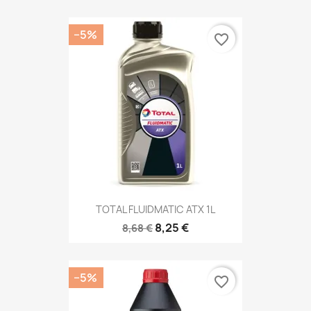
−5%
favorite_border
TOTAL FLUIDMATIC ATX 1L
8,25 €
8,68 €
−5%
favorite_border