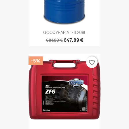
GOODYEAR ATF II 208L
647,89 €
681,99 €
−5%
favorite_border