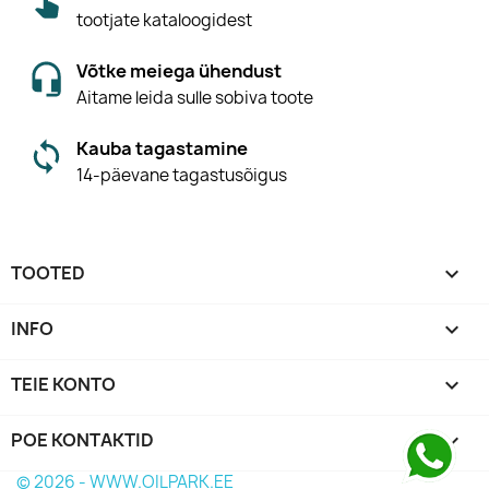
tootjate kataloogidest
Võtke meiega ühendust
Aitame leida sulle sobiva toote
Kauba tagastamine
14-päevane tagastusõigus
TOOTED

INFO

TEIE KONTO

POE KONTAKTID
keyboard_arrow_down
© 2026 - WWW.OILPARK.EE