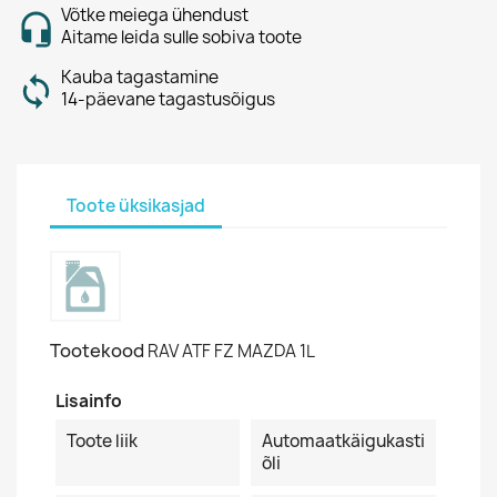
Võtke meiega ühendust
Aitame leida sulle sobiva toote
Kauba tagastamine
14-päevane tagastusõigus
Toote üksikasjad
Tootekood
RAV ATF FZ MAZDA 1L
Lisainfo
Toote liik
Automaatkäigukasti
õli