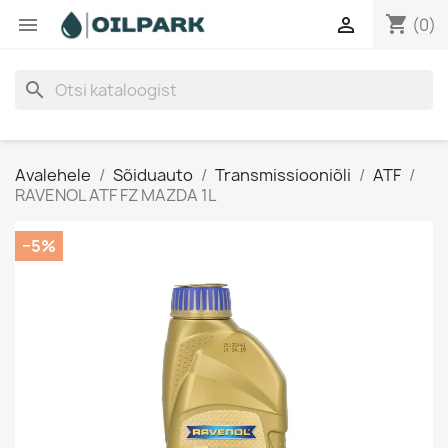
shopping_cart


(0)
search
Avalehele
Sõiduauto
Transmissiooniõli
ATF
RAVENOL ATF FZ MAZDA 1L
−5%