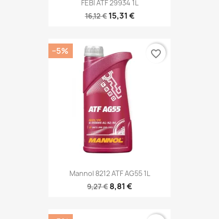
FEBI ATF 29934 1L
15,31 €
16,12 €
−5%
favorite_border
Mannol 8212 ATF AG55 1L
8,81 €
9,27 €