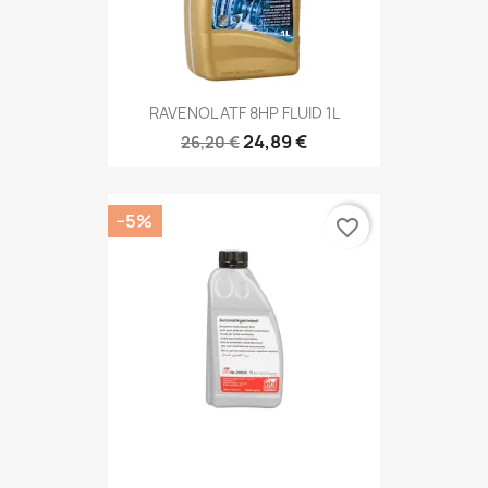
RAVENOL ATF 8HP FLUID 1L
24,89 €
26,20 €
−5%
favorite_border