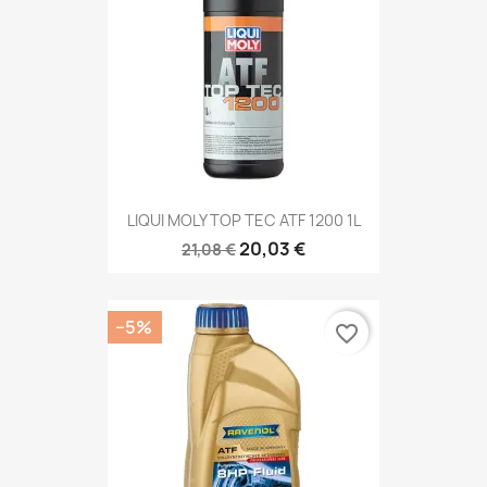
LIQUI MOLY TOP TEC ATF 1200 1L
20,03 €
21,08 €
−5%
favorite_border