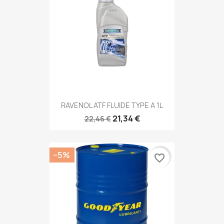
RAVENOL ATF FLUIDE TYPE A 1L
21,34 €
22,46 €
−5%
favorite_border