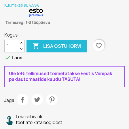
Kuumakse al. 4.99€
Tarneaeg: 1-3 tööpäeva
Kogus

favorite_border
LISA OSTUKORVI

Laos
Üle 59€ tellimused toimetatakse Eestis Venipak
pakiautomaatide kaudu TASUTA!
Jaga
Leia sobiv õli
tootjate kataloogidest