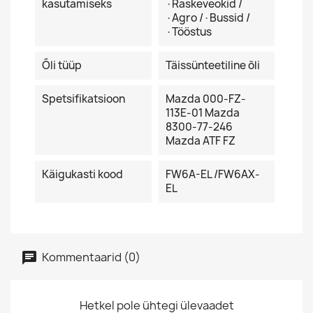
kasutamiseks
·Raskeveokid /
·Agro /·Bussid /
·Tööstus
Õli tüüp
Täissünteetiline õli
Spetsifikatsioon
Mazda 000-FZ-
113E-01 Mazda
8300-77-246
Mazda ATF FZ
Käigukasti kood
FW6A-EL /FW6AX-
EL
Kommentaarid (0)
Hetkel pole ühtegi ülevaadet