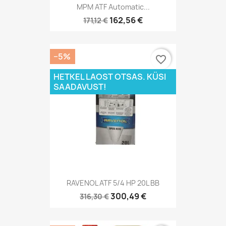
MPM ATF Automatic...
162,56 €
171,12 €
−5%
favorite_border
HETKEL LAOST OTSAS. KÜSI
SAADAVUST!
RAVENOL ATF 5/4 HP 20L BB
300,49 €
316,30 €