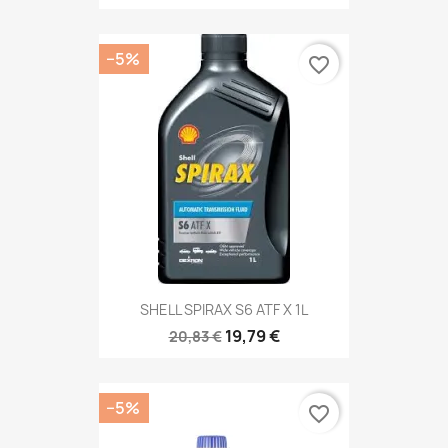
−5%
favorite_border
SHELL SPIRAX S6 ATF X 1L
19,79 €
20,83 €
−5%
favorite_border