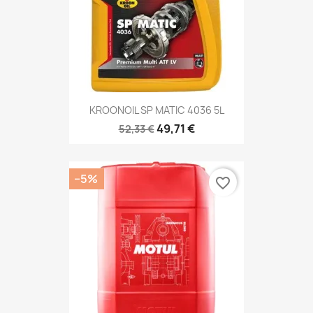
KROONOIL SP MATIC 4036 5L
49,71 €
52,33 €
−5%
favorite_border