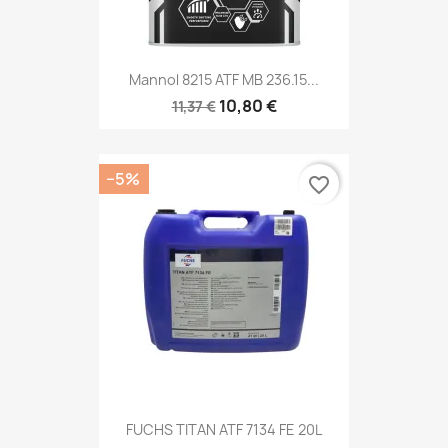
Mannol 8215 ATF MB 236.15...
10,80 €
11,37 €
−5%
favorite_border
FUCHS TITAN ATF 7134 FE 20L