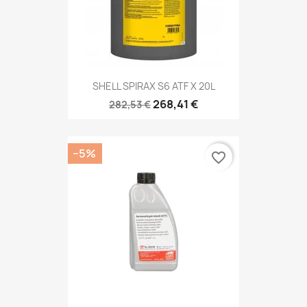
SHELL SPIRAX S6 ATF X 20L
268,41 €
282,53 €
−5%
favorite_border