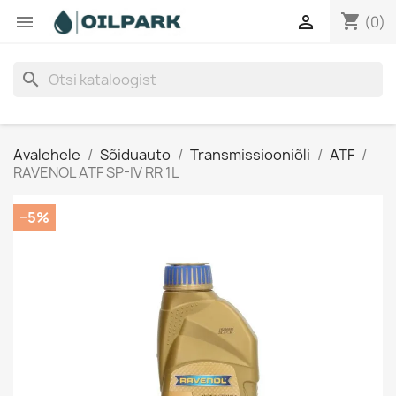
shopping_cart


(0)
search
Avalehele
Sõiduauto
Transmissiooniõli
ATF
RAVENOL ATF SP-IV RR 1L
−5%