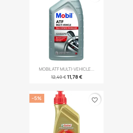
MOBIL ATF MULTI-VEHICLE...
11,78 €
12,40 €
−5%
favorite_border