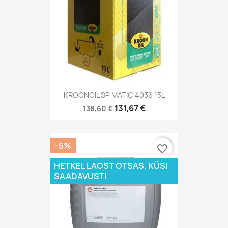
KROONOIL SP MATIC 4036 15L
131,67 €
138,60 €
−5%
favorite_border
HETKEL LAOST OTSAS. KÜSI
SAADAVUST!