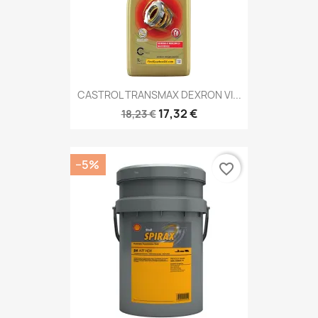
CASTROL TRANSMAX DEXRON VI...
17,32 €
18,23 €
−5%
favorite_border