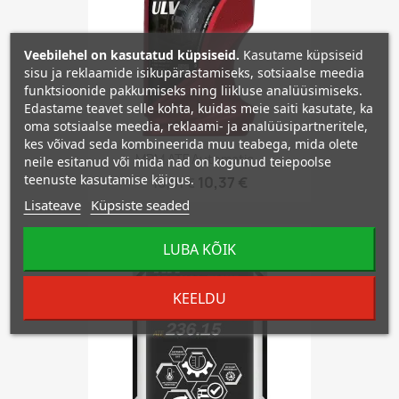
Veebilehel on kasutatud küpsiseid.
Kasutame küpsiseid
sisu ja reklaamide isikupärastamiseks, sotsiaalse meedia
funktsioonide pakkumiseks ning liikluse analüüsimiseks.
Edastame teavet selle kohta, kuidas meie saiti kasutate, ka
oma sotsiaalse meedia, reklaami- ja analüüsipartneritele,
kes võivad seda kombineerida muu teabega, mida olete
MPM ATF Automatic...
neile esitanud või mida nad on kogunud teiepoolse
teenuste kasutamise käigus.
10,37 €
10,91 €
Lisateave
Küpsiste seaded
−5%
LUBA KÕIK
favorite_border
KEELDU