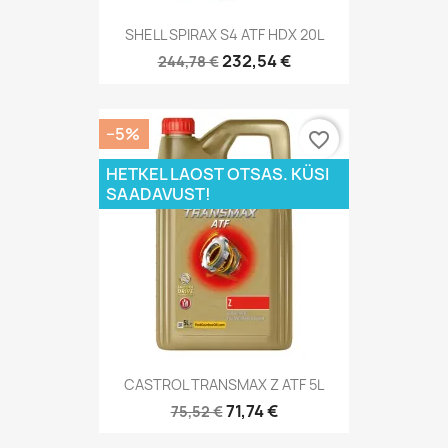
SHELL SPIRAX S4 ATF HDX 20L
232,54 €
244,78 €
−5%
favorite_border
HETKEL LAOST OTSAS. KÜSI
SAADAVUST!
CASTROL TRANSMAX Z ATF 5L
71,74 €
75,52 €