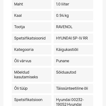
Maht
1.0 liiter
Kaal
0.94 kg
Tootja
RAVENOL
Spetsifikatsioonid
HYUNDAI SP-IV RR
Kategooria
Käigukastiõli
Õli värvus
Punane
Mõeldud
Sõiduautod
kasutamiseks
Õli tüüp
Täissünteetiline õli
Spetsifikatsioon
Hyundai 00232-
19052 Hyundai