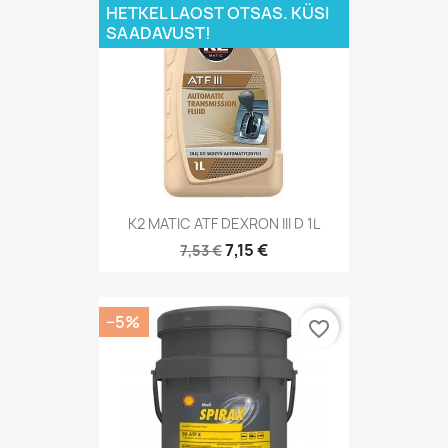
HETKEL LAOST OTSAS. KÜSI
SAADAVUST!
K2 MATIC ATF DEXRON III D 1L
7,15 €
7,53 €
−5%
favorite_border