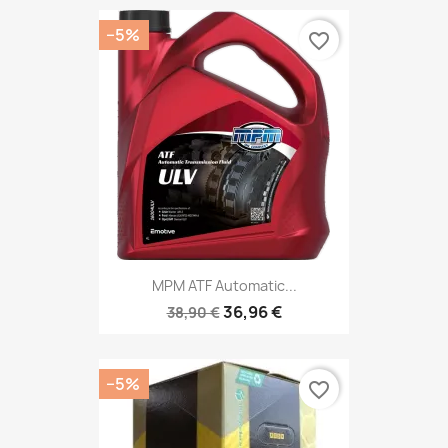
−5%
favorite_border
MPM ATF Automatic...
36,96 €
38,90 €
−5%
favorite_border