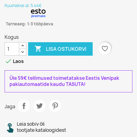
Kuumakse al. 5.44€
Tarneaeg: 1-3 tööpäeva
Kogus

favorite_border
LISA OSTUKORVI

Laos
Üle 59€ tellimused toimetatakse Eestis Venipak
pakiautomaatide kaudu TASUTA!
Jaga
Leia sobiv õli
tootjate kataloogidest