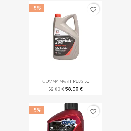
−5%
favorite_border
COMMA MVATF PLUS 5L
58,90 €
62,00 €
−5%
favorite_border