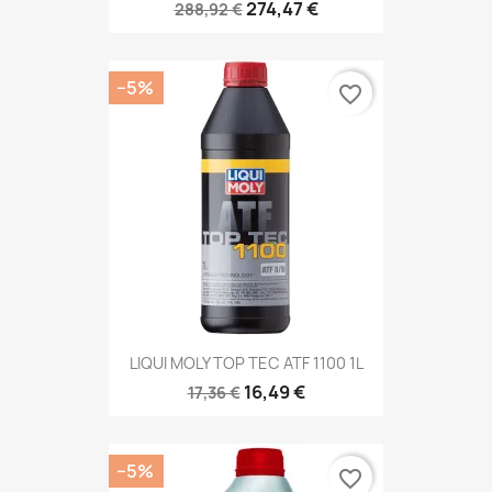
274,47 €
288,92 €
−5%
favorite_border
LIQUI MOLY TOP TEC ATF 1100 1L
16,49 €
17,36 €
−5%
favorite_border