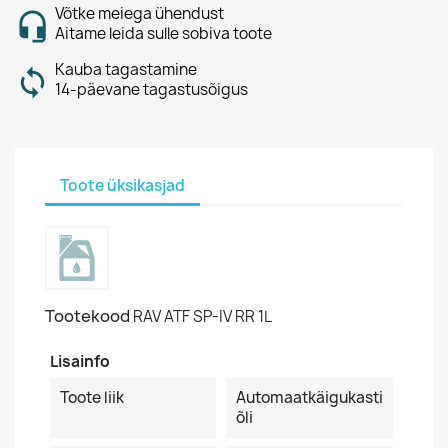
Võtke meiega ühendust
Aitame leida sulle sobiva toote
Kauba tagastamine
14-päevane tagastusõigus
Toote üksikasjad
Tootekood
RAV ATF SP-IV RR 1L
Lisainfo
Toote liik
Automaatkäigukasti
õli