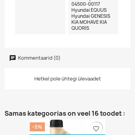
04500-00117
Hyundai EQUUS
Hyundai GENESIS
KIA MOHAVE KIA
QUORIS
Kommentaarid (0)
Hetkel pole ühtegi ülevaadet
Samas kategoorias on veel 16 toodet :
−5%
favorite_border