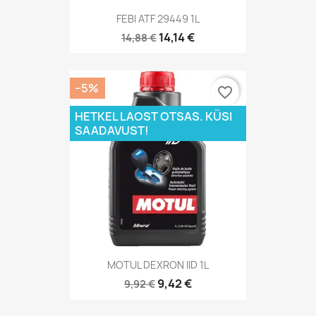
FEBI ATF 29449 1L
14,14 €
14,88 €
−5%
favorite_border
HETKEL LAOST OTSAS. KÜSI
SAADAVUST!
MOTUL DEXRON IID 1L
9,42 €
9,92 €