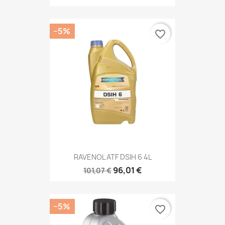
−5%
favorite_border
RAVENOL ATF DSIH 6 4L
96,01 €
101,07 €
−5%
favorite_border