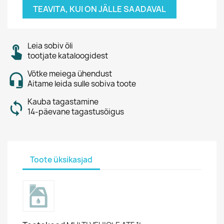
TEAVITA, KUI ON JÄLLE SAADAVAL
Leia sobiv õli
tootjate kataloogidest
Võtke meiega ühendust
Aitame leida sulle sobiva toote
Kauba tagastamine
14-päevane tagastusõigus
Toote üksikasjad