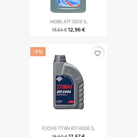
MOBIL ATF 3309 1L
12,96 €
13,64 €
−5%
favorite_border
FUCHS TITAN ATF 6006 1L
17,67 €
18,60 €