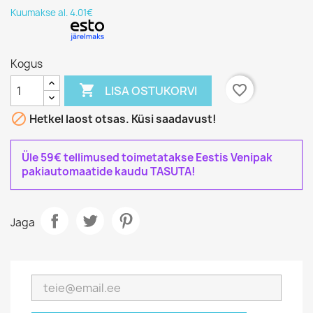
Kuumakse al. 4.01€
Kogus

favorite_border
LISA OSTUKORVI

Hetkel laost otsas. Küsi saadavust!
Üle 59€ tellimused toimetatakse Eestis Venipak
pakiautomaatide kaudu TASUTA!
Jaga