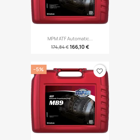
MPM ATF Automatic...
166,10 €
174,84 €
−5%
favorite_border