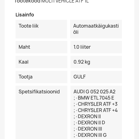
Tootekood
MULTI VEHICLE ATF 1L
Lisainfo
Toote liik
Automaatkäigukasti
õli
Maht
1.0 liiter
Kaal
0.92 kg
Tootja
GULF
Spetsifikatsioonid
AUDI G 052 025 A2
;·BMW ETL 7045 E
;·CHRYSLER ATF +3
;·CHRYSLER ATF +4
;·DEXRON II
;·DEXRON II D
;·DEXRON III
;·DEXRON III G