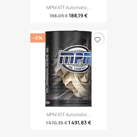
MPM ATF Automatic...
188,19 €
198,09 €
−5%
favorite_border
MPM ATF Automatic...
1 491,83 €
1 570,35 €