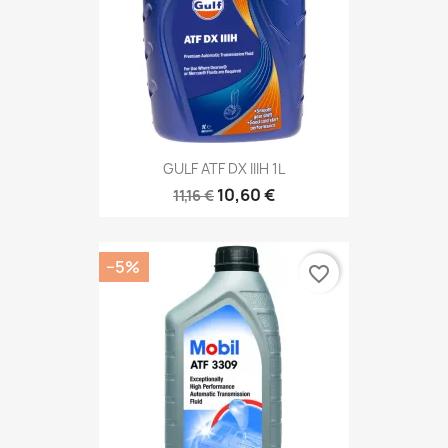
GULF ATF DX IIIH 1L
10,60 €
11,16 €
−5%
favorite_border