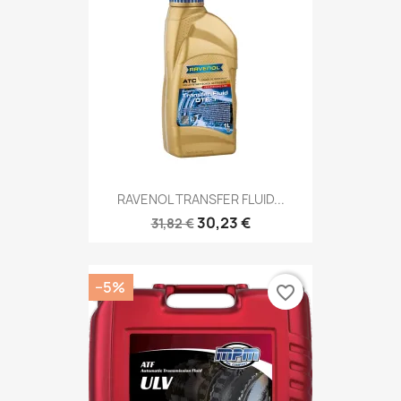
RAVENOL TRANSFER FLUID...
30,23 €
31,82 €
−5%
favorite_border