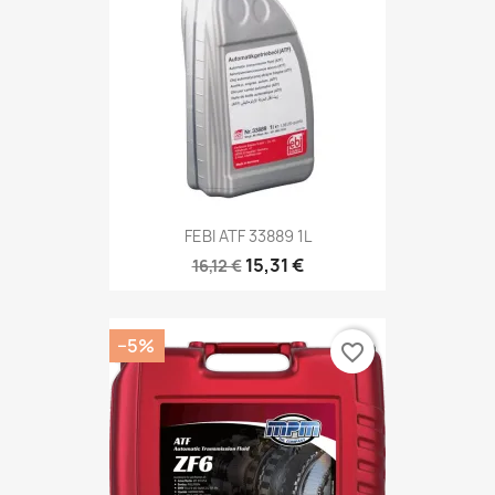
FEBI ATF 33889 1L
15,31 €
16,12 €
−5%
favorite_border