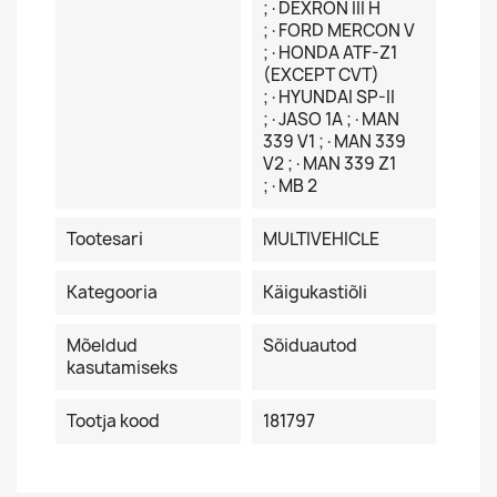
;·DEXRON III H
;·FORD MERCON V
;·HONDA ATF-Z1
(EXCEPT CVT)
;·HYUNDAI SP-II
;·JASO 1A ;·MAN
339 V1 ;·MAN 339
V2 ;·MAN 339 Z1
;·MB 2
Tootesari
MULTIVEHICLE
Kategooria
Käigukastiõli
Mõeldud
Sõiduautod
kasutamiseks
Tootja kood
181797