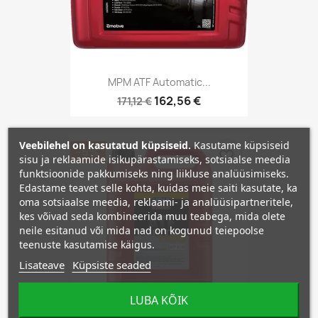
MPM ATF Automatic...
162,56 €
171,12 €
Veebilehel on kasutatud küpsiseid.
Kasutame küpsiseid
−5%
favorite_border
sisu ja reklaamide isikupärastamiseks, sotsiaalse meedia
funktsioonide pakkumiseks ning liikluse analüüsimiseks.
Edastame teavet selle kohta, kuidas meie saiti kasutate, ka
oma sotsiaalse meedia, reklaami- ja analüüsipartneritele,
kes võivad seda kombineerida muu teabega, mida olete
neile esitanud või mida nad on kogunud teiepoolse
teenuste kasutamise käigus.
Lisateave
Küpsiste seaded
LUBA KÕIK