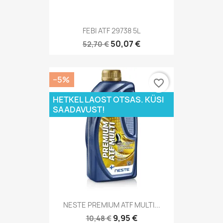
FEBI ATF 29738 5L
50,07 €
52,70 €
−5%
favorite_border
HETKEL LAOST OTSAS. KÜSI
SAADAVUST!
NESTE PREMIUM ATF MULTI...
9,95 €
10,48 €