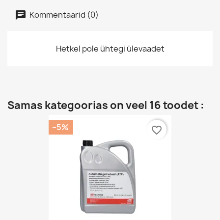
Kommentaarid (0)
Hetkel pole ühtegi ülevaadet
Samas kategoorias on veel 16 toodet :
−5%
favorite_border