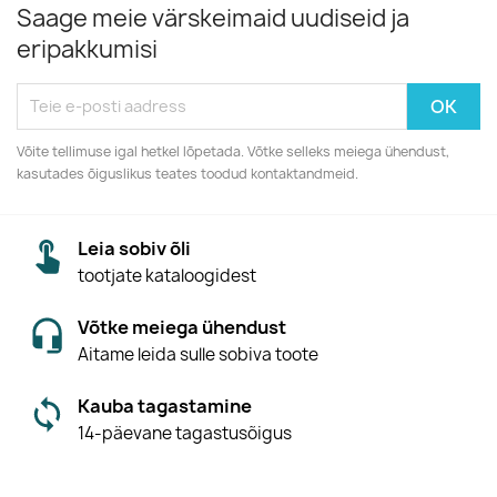
Saage meie värskeimaid uudiseid ja
eripakkumisi
Võite tellimuse igal hetkel lõpetada. Võtke selleks meiega ühendust,
kasutades õiguslikus teates toodud kontaktandmeid.
Leia sobiv õli
tootjate kataloogidest
Võtke meiega ühendust
Aitame leida sulle sobiva toote
Kauba tagastamine
14-päevane tagastusõigus