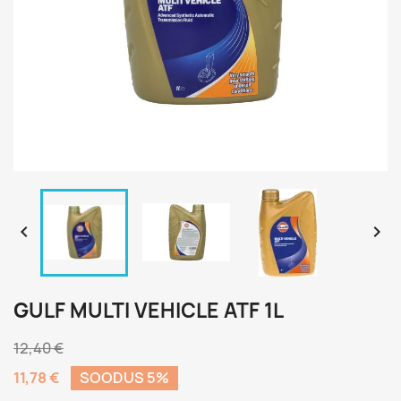


GULF MULTI VEHICLE ATF 1L
12,40 €
11,78 €
SOODUS 5%