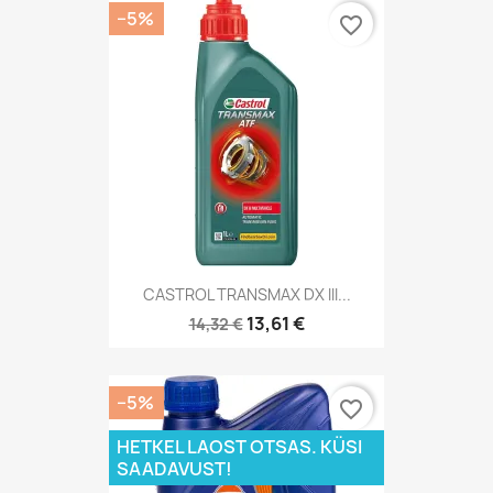
−5%
favorite_border
CASTROL TRANSMAX DX III...
13,61 €
14,32 €
−5%
favorite_border
HETKEL LAOST OTSAS. KÜSI
SAADAVUST!