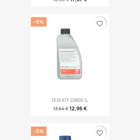
−5%
favorite_border
FEBI ATF 22806 1L
12,96 €
13,64 €
−5%
favorite_border