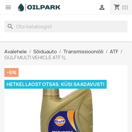
shopping_cart


(0)
search
Avalehele
Sõiduauto
Transmissiooniõli
ATF
GULF MULTI VEHICLE ATF 1L
−5%
HETKEL LAOST OTSAS. KÜSI SAADAVUST!