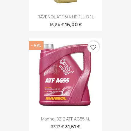
RAVENOL ATF 5/4 HP FLUID 1L
16,00 €
16,84 €
−5%
favorite_border
Mannol 8212 ATF AG55 4L
31,51 €
33,17 €