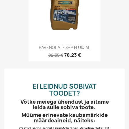
RAVENOL ATF 8HP FLUID 4L
78,23 €
82,35 €
EI LEIDNUD SOBIVAT
TOODET?
Võtke meiega ühendust ja aitame
leida sulle sobiva toote.
Müüme erinevate kaubamärkide
määrdeaineid, näiteks:
Castrol, Mobil, Motul, Liqui Moly, Shell, Valvoline, Total, Elf,