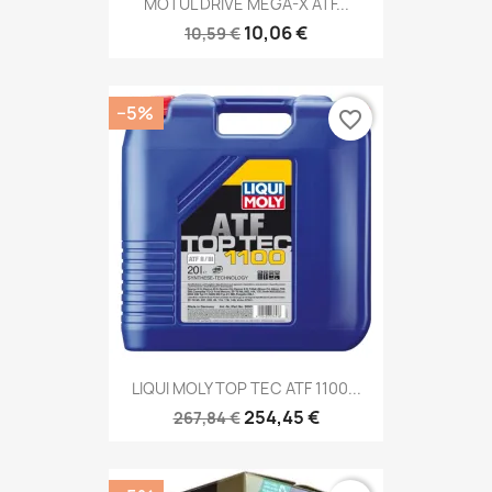
MOTUL DRIVE MEGA-X ATF...
10,06 €
10,59 €
−5%
favorite_border
LIQUI MOLY TOP TEC ATF 1100...
254,45 €
267,84 €