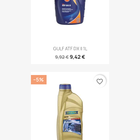
GULF ATF DX II 1L
9,42 €
9,92 €
−5%
favorite_border