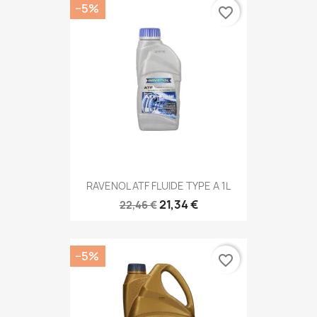
−5%
favorite_border
RAVENOL ATF FLUIDE TYPE A 1L
21,34 €
22,46 €
−5%
favorite_border