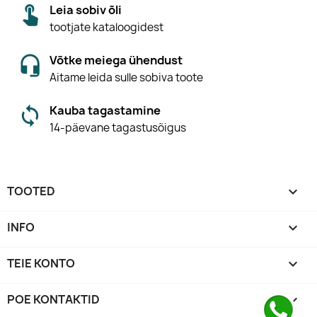
Leia sobiv õli
tootjate kataloogidest
Võtke meiega ühendust
Aitame leida sulle sobiva toote
Kauba tagastamine
14-päevane tagastusõigus
TOOTED

INFO

TEIE KONTO

POE KONTAKTID
keyboard_arrow_down