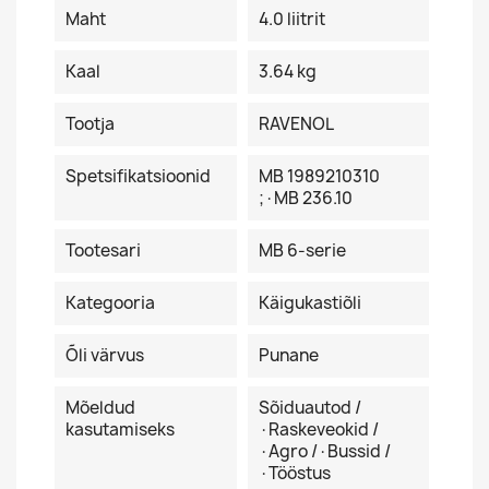
Maht
4.0 liitrit
Kaal
3.64 kg
Tootja
RAVENOL
Spetsifikatsioonid
MB 1989210310
;·MB 236.10
Tootesari
MB 6-serie
Kategooria
Käigukastiõli
Õli värvus
Punane
Mõeldud
Sõiduautod /
kasutamiseks
·Raskeveokid /
·Agro /·Bussid /
·Tööstus