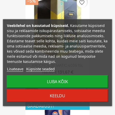
−5%
favorite_border
Veebilehel on kasutatud küpsiseid.
Kasutame küpsiseid
sisu ja reklaamide isikupärastamiseks, sotsiaalse meedia
funktsioonide pakkumiseks ning liikluse analüüsimiseks.
Edastame teavet selle kohta, kuidas meie saiti kasutate, ka
oma sotsiaalse meedia, reklaami- ja analüüsipartneritele,
kes võivad seda kombineerida muu teabega, mida olete
neile esitanud või mida nad on kogunud teiepoolse
teenuste kasutamise käigus.
KROONOIL SP MATIC 4036 15L
Lisateave
Küpsiste seaded
131,67 €
138,60 €
LUBA KÕIK
−5%
favorite_border
KEELDU
HETKEL LAOST OTSAS. KÜSI
SAADAVUST!