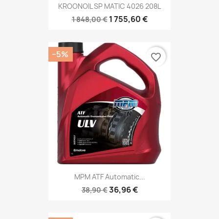
KROONOIL SP MATIC 4026 208L
1 755,60 €
1 848,00 €
−5%
favorite_border
MPM ATF Automatic...
36,96 €
38,90 €