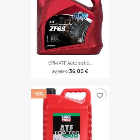
MPM ATF Automatic...
36,00 €
37,90 €
−5%
favorite_border