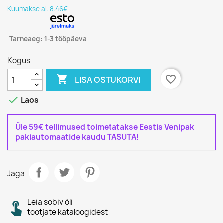
Kuumakse al. 8.46€
Tarneaeg: 1-3 tööpäeva
Kogus

favorite_border
LISA OSTUKORVI

Laos
Üle 59€ tellimused toimetatakse Eestis Venipak
pakiautomaatide kaudu TASUTA!
Jaga
Leia sobiv õli
tootjate kataloogidest