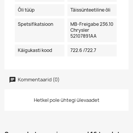
Õli tüüp
Täissünteetiline õli
Spetsifikatsioon
MB-Freigabe 236.10
Chrysler
52107891AA
Käigukasti kood
722.6 /722.7
Kommentaarid (0)
Hetkel pole ühtegi ülevaadet