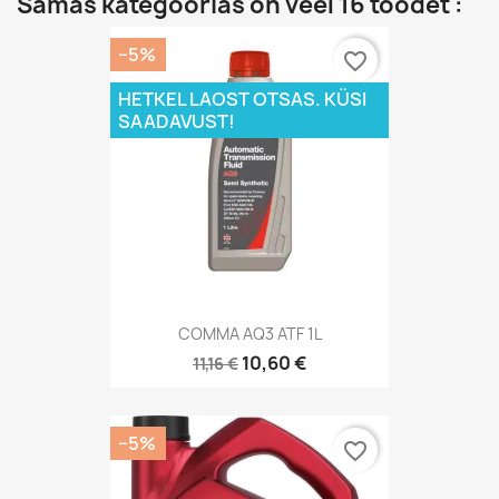
Samas kategoorias on veel 16 toodet :
−5%
favorite_border
HETKEL LAOST OTSAS. KÜSI
SAADAVUST!
COMMA AQ3 ATF 1L
10,60 €
11,16 €
−5%
favorite_border