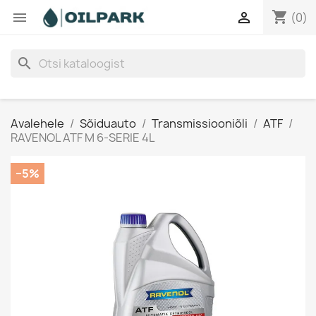
shopping_cart


(0)
search
Avalehele
Sõiduauto
Transmissiooniõli
ATF
RAVENOL ATF M 6-SERIE 4L
−5%