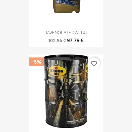
RAVENOL ATF DW-1 4L
97,79 €
102,94 €
−5%
favorite_border