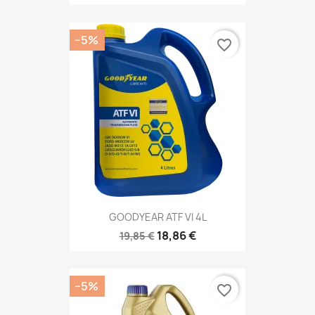
−5%
favorite_border
GOODYEAR ATF VI 4L
18,86 €
19,85 €
−5%
favorite_border