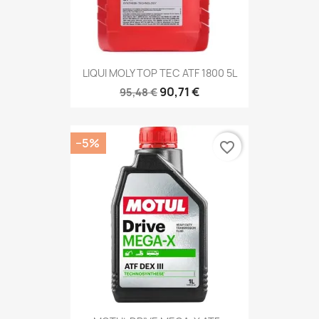
LIQUI MOLY TOP TEC ATF 1800 5L
90,71 €
95,48 €
−5%
favorite_border