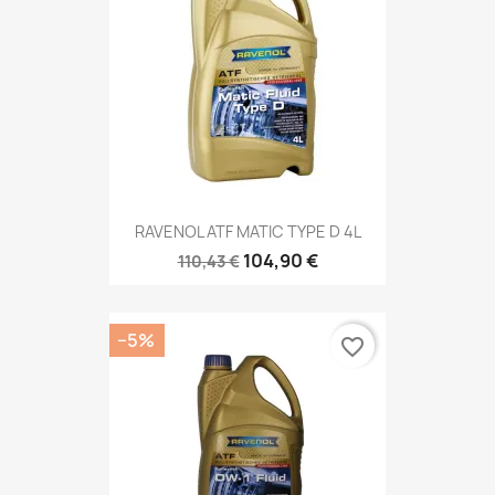
RAVENOL ATF MATIC TYPE D 4L
104,90 €
110,43 €
−5%
favorite_border