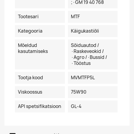
;·GM 19 40 768
Tootesari
MTF
Kategooria
Käigukastiõli
Mõeldud
Sõiduautod /
kasutamiseks
·Raskeveokid /
·Agro /·Bussid /
·Tööstus
Tootja kood
MVMTFP5L
Viskoossus
75W90
API spetsifikatsioon
GL-4