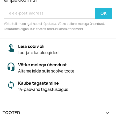
Võite tellimuse igal hetkel lõpetada. Võtke selleks meiega ühendust,
kasutades õiguslikus teates toodud kontaktandmeid.
Leia sobiv õli
tootjate kataloogidest
Võtke meiega ühendust
Aitame leida sulle sobiva toote
Kauba tagastamine
14-päevane tagastusõigus
TOOTED
