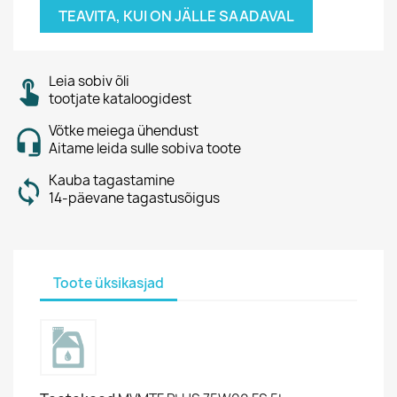
TEAVITA, KUI ON JÄLLE SAADAVAL
Leia sobiv õli
tootjate kataloogidest
Võtke meiega ühendust
Aitame leida sulle sobiva toote
Kauba tagastamine
14-päevane tagastusõigus
Toote üksikasjad