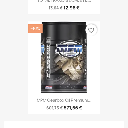
TOTAL TRAXIUM DUAL 9 FE...
12,96 €
13,64 €
−5%
favorite_border
MPM Gearbox Oil Premium...
571,66 €
601,75 €