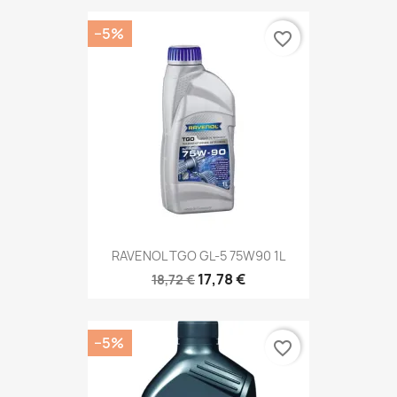
−5%
favorite_border
RAVENOL TGO GL-5 75W90 1L
17,78 €
18,72 €
−5%
favorite_border