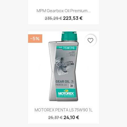
MPM Gearbox Oil Premium...
223,53 €
235,29 €
−5%
favorite_border
MOTOREX PENTA LS 75W90 1L
24,10 €
25,37 €