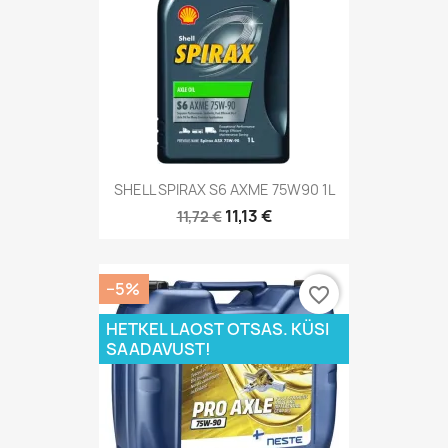
SHELL SPIRAX S6 AXME 75W90 1L
11,13 €
11,72 €
−5%
favorite_border
HETKEL LAOST OTSAS. KÜSI
SAADAVUST!