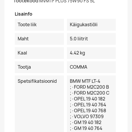
Tootekood
MVMTF PLUS 75W90 FS 5L
Lisainfo
Toote liik
Käigukastiõli
Maht
5.0 Iiitrit
Kaal
4.42 kg
Tootja
COMMA
Spetsifikatsioonid
BMW MTF LT-4
;·FORD M2C200 B
;·FORD M2C200 C
;·OPEL 19 40 182
;·OPEL 19 40 764
;·OPEL 19 40 768
;·VOLVO 97309
;·GM 19 40 182
;·GM 19 40 764