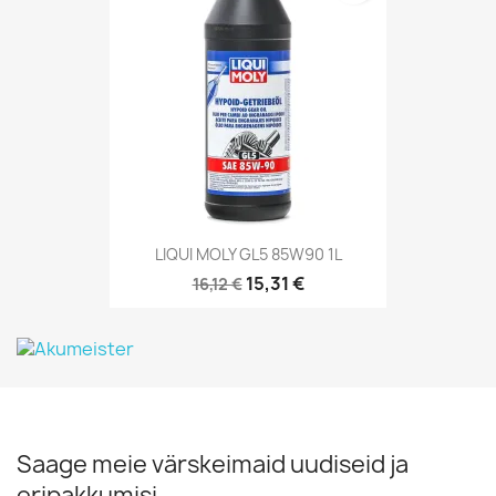
LIQUI MOLY GL5 85W90 1L
15,31 €
16,12 €
Saage meie värskeimaid uudiseid ja
eripakkumisi