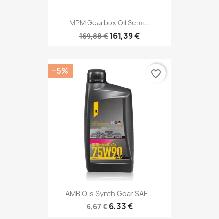
MPM Gearbox Oil Semi...
161,39 €
169,88 €
−5%
favorite_border
AMB Oils Synth Gear SAE...
6,33 €
6,67 €