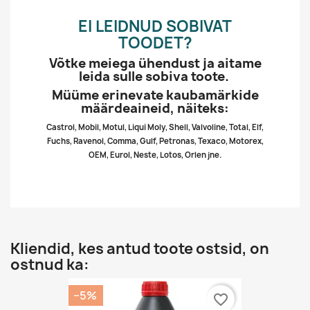
EI LEIDNUD SOBIVAT
TOODET?
Võtke meiega ühendust ja aitame
leida sulle sobiva toote.
Müüme erinevate kaubamärkide
määrdeaineid, näiteks:
Castrol, Mobil, Motul, Liqui Moly, Shell, Valvoline, Total, Elf,
Fuchs, Ravenol, Comma, Gulf, Petronas, Texaco, Motorex,
OEM, Eurol, Neste, Lotos, Orlen jne.
Kliendid, kes antud toote ostsid, on
ostnud ka:
−5%
favorite_border