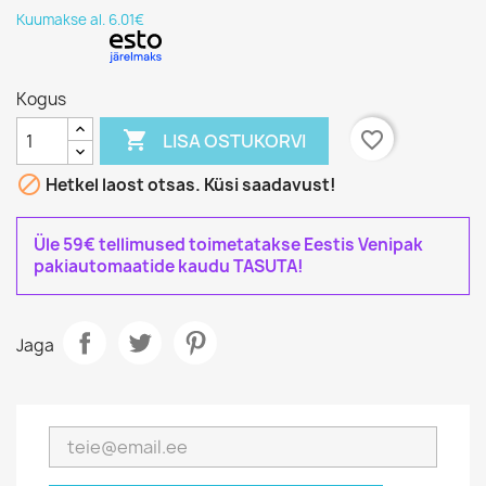
Kuumakse al. 6.01€
Kogus

favorite_border
LISA OSTUKORVI

Hetkel laost otsas. Küsi saadavust!
Üle 59€ tellimused toimetatakse Eestis Venipak
pakiautomaatide kaudu TASUTA!
Jaga