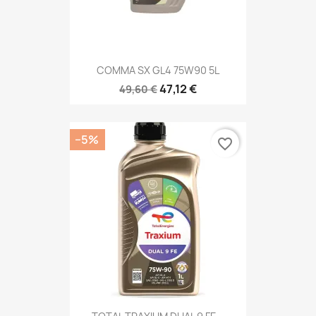
COMMA SX GL4 75W90 5L
47,12 €
49,60 €
−5%
favorite_border