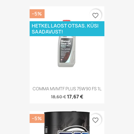
−5%
favorite_border
HETKEL LAOST OTSAS. KÜSI
SAADAVUST!
COMMA MVMTF PLUS 75W90 FS 1L
17,67 €
18,60 €
−5%
favorite_border