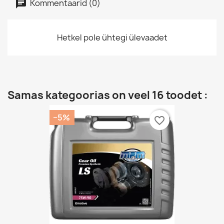
Kommentaarid (0)
Hetkel pole ühtegi ülevaadet
Samas kategoorias on veel 16 toodet :
−5%
favorite_border