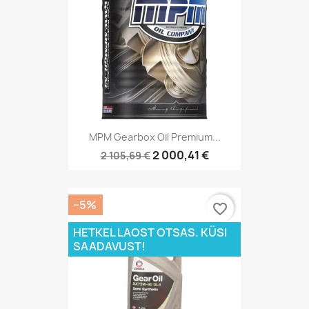
MPM Gearbox Oil Premium...
2 000,41 €
2 105,69 €
−5%
favorite_border
HETKEL LAOST OTSAS. KÜSI
SAADAVUST!