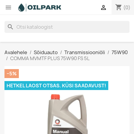
shopping_cart


(0)
search
Avalehele
Sõiduauto
Transmissiooniõli
75W90
COMMA MVMTF PLUS 75W90 FS 5L
−5%
HETKEL LAOST OTSAS. KÜSI SAADAVUST!