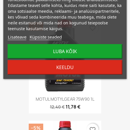
17,78 €
Edastame teavet selle kohta, kuidas meie saiti kasutate, ka
18,72 €
oma sotsiaalse meedia, reklaami- ja analüüsipartneritele,
kes võivad seda kombineerida muu teabega, mida olete
neile esitanud või mida nad on kogunud teiepoolse
−5%
favorite_border
teenuste kasutamise käigus.
Lisateave
Küpsiste seaded
LUBA KÕIK
KEELDU
MOTUL MOTYLGEAR 75W90 1L
11,78 €
12,40 €
−5%
favorite_border