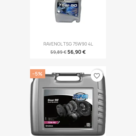
RAVENOL TSG 75W90 4L
56,90 €
59,89 €
−5%
favorite_border