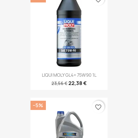
LIQUI MOLY GL4+ 75W90 1L
22,38 €
23,56 €
−5%
favorite_border