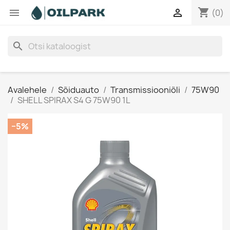
shopping_cart


(0)
search
Avalehele
Sõiduauto
Transmissiooniõli
75W90
SHELL SPIRAX S4 G 75W90 1L
−5%