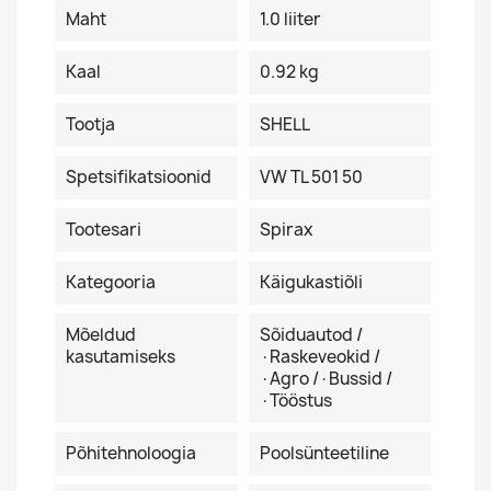
Maht
1.0 liiter
Kaal
0.92 kg
Tootja
SHELL
Spetsifikatsioonid
VW TL 501 50
Tootesari
Spirax
Kategooria
Käigukastiõli
Mõeldud
Sõiduautod /
kasutamiseks
·Raskeveokid /
·Agro /·Bussid /
·Tööstus
Põhitehnoloogia
Poolsünteetiline