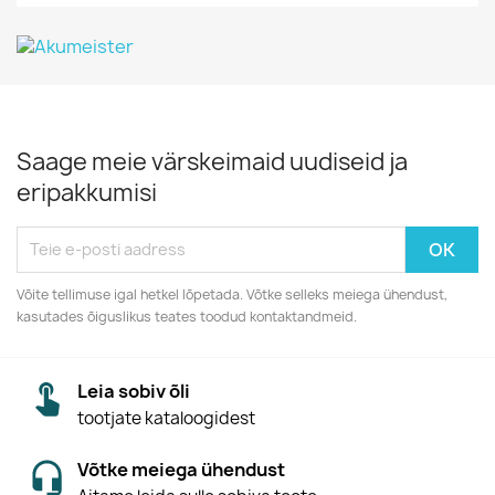
Saage meie värskeimaid uudiseid ja
eripakkumisi
Võite tellimuse igal hetkel lõpetada. Võtke selleks meiega ühendust,
kasutades õiguslikus teates toodud kontaktandmeid.
Leia sobiv õli
tootjate kataloogidest
Võtke meiega ühendust