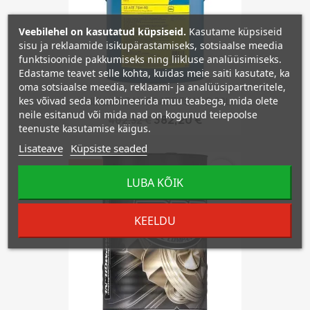
Veebilehel on kasutatud küpsiseid.
Kasutame küpsiseid
sisu ja reklaamide isikupärastamiseks, sotsiaalse meedia
funktsioonide pakkumiseks ning liikluse analüüsimiseks.
Edastame teavet selle kohta, kuidas meie saiti kasutate, ka
oma sotsiaalse meedia, reklaami- ja analüüsipartneritele,
kes võivad seda kombineerida muu teabega, mida olete
SHELL SPIRAX S5 ATE 75W90 20L
neile esitanud või mida nad on kogunud teiepoolse
382,20 €
402,32 €
teenuste kasutamise käigus.
Lisateave
Küpsiste seaded
−5%
favorite_border
LUBA KÕIK
KEELDU