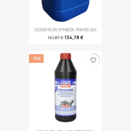
GOODYEAR SYNBOX 75W90 20L
134,78 €
141,87 €
−5%
favorite_border