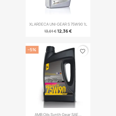
XL ARDECA UNI-GEAR S 75W90 1L
12,36 €
13,01 €
−5%
favorite_border
AMB Oils Synth Gear SAE...