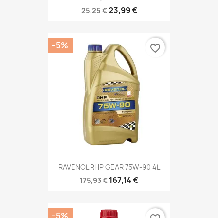
23,99 €
25,25 €
−5%
favorite_border
RAVENOL RHP GEAR 75W-90 4L
167,14 €
175,93 €
−5%