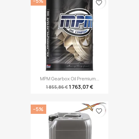
−5%
favorite_border
MPM Gearbox Oil Premium...
1 763,07 €
1 855,86 €
−5%
favorite_border