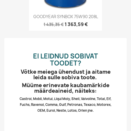
GOODYEAR SYNBOX 75W90 208L
1 363,59 €
1 435,35 €
EI LEIDNUD SOBIVAT
TOODET?
Võtke meiega ühendust ja aitame
leida sulle sobiva toote.
Müüme erinevate kaubamärkide
määrdeaineid, näiteks:
Castrol, Mobil, Motul, Liqui Moly, Shell, Valvoline, Total, Elf,
Fuchs, Ravenol, Comma, Gulf, Petronas, Texaco, Motorex,
OEM, Eurol, Neste, Lotos, Orlen jne.