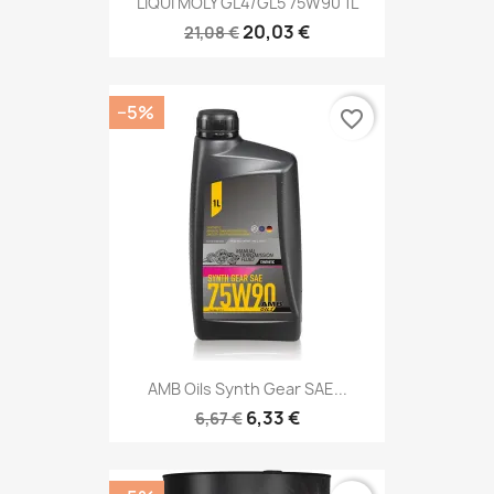
LIQUI MOLY GL4/GL5 75W90 1L
20,03 €
21,08 €
−5%
favorite_border
AMB Oils Synth Gear SAE...
6,33 €
6,67 €