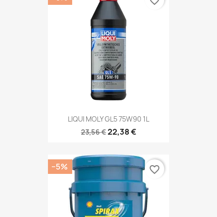
favorite_border
LIQUI MOLY GL5 75W90 1L
22,38 €
23,56 €
−5%
favorite_border