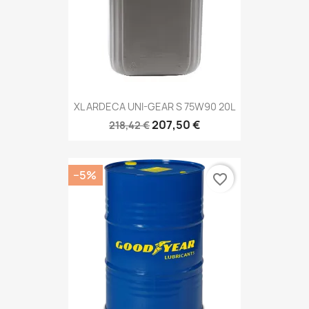
XL ARDECA UNI-GEAR S 75W90 20L
207,50 €
218,42 €
−5%
favorite_border