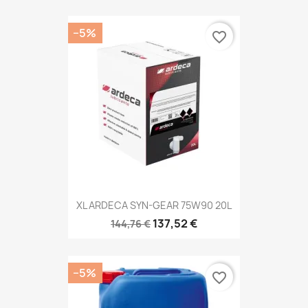
−5%
favorite_border
XL ARDECA SYN-GEAR 75W90 20L
137,52 €
144,76 €
−5%
favorite_border