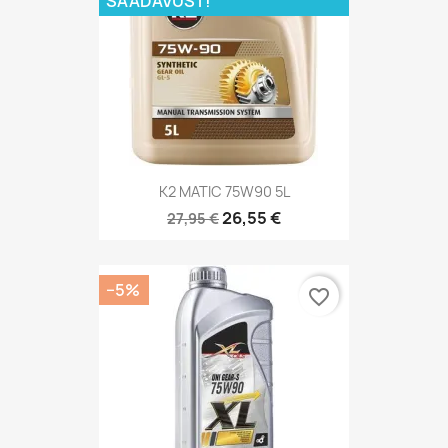
SAADAVUST!
K2 MATIC 75W90 5L
26,55 €
27,95 €
−5%
favorite_border