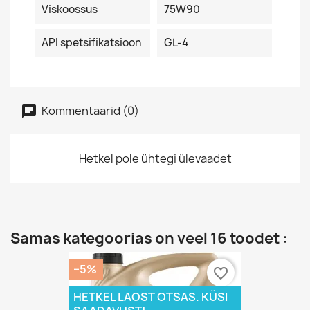
Viskoossus
75W90
API spetsifikatsioon
GL-4
Kommentaarid (0)
Hetkel pole ühtegi ülevaadet
Samas kategoorias on veel 16 toodet :
−5%
favorite_border
HETKEL LAOST OTSAS. KÜSI