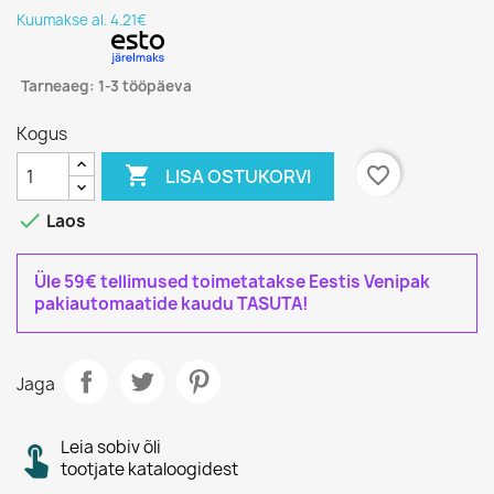
Kuumakse al. 4.21€
Tarneaeg: 1-3 tööpäeva
Kogus

favorite_border
LISA OSTUKORVI

Laos
Üle 59€ tellimused toimetatakse Eestis Venipak
pakiautomaatide kaudu TASUTA!
Jaga
Leia sobiv õli
tootjate kataloogidest