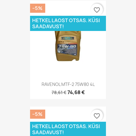
−5%
favorite_border
HETKEL LAOST OTSAS. KÜSI
SAADAVUST!
RAVENOL MTF-2 75W80 4L
74,68 €
78,61 €
−5%
favorite_border
HETKEL LAOST OTSAS. KÜSI
SAADAVUST!