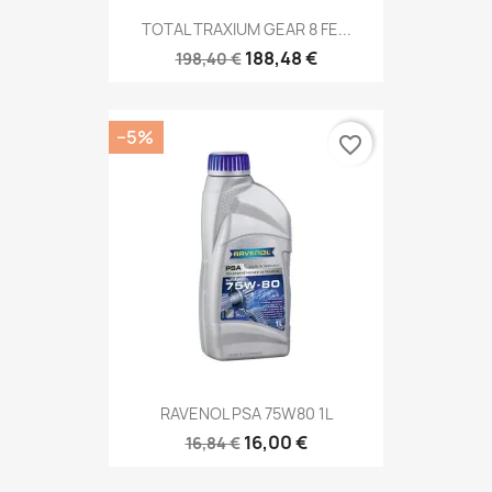
TOTAL TRAXIUM GEAR 8 FE...
188,48 €
198,40 €
−5%
favorite_border
RAVENOL PSA 75W80 1L
16,00 €
16,84 €